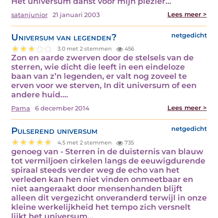
Het universum danst voor mijn plezier…
Lees meer >
satanjunior
21 januari 2003
Universum van legenden?
netgedicht
3.0 met 2 stemmen
456
Zon en aarde zwerven door de stelsels van de
sterren, wie dicht die leeft in een eindeloze
baan van z’n legenden, er valt nog zoveel te
erven voor we sterven, In dit universum of een
andere huid.…
Lees meer >
Pama
6 december 2014
Pulserend universum
netgedicht
4.5 met 2 stemmen
735
genoeg van - Sterren in de duisternis van blauw
tot vermiljoen cirkelen langs de eeuwigdurende
spiraal steeds verder weg de echo van het
verleden kan hen niet vinden onmeetbaar en
niet aangeraakt door mensenhanden blijft
alleen dit vergezicht onveranderd terwijl in onze
kleine werkelijkheid het tempo zich versnelt
lijkt het universum…