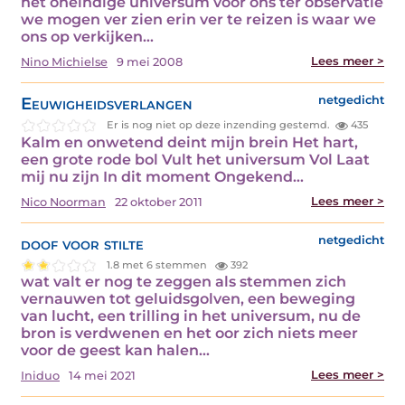
het oneindige universum voor ons ter observatie
we mogen ver zien erin ver te reizen is waar we
ons op verkijken…
Lees meer >
Nino Michielse
9 mei 2008
Eeuwigheidsverlangen
netgedicht
Er is nog niet op deze inzending gestemd.
435
Kalm en onwetend deint mijn brein Het hart,
een grote rode bol Vult het universum Vol Laat
mij nu zijn In dit moment Ongekend…
Lees meer >
Nico Noorman
22 oktober 2011
doof voor stilte
netgedicht
1.8 met 6 stemmen
392
wat valt er nog te zeggen als stemmen zich
vernauwen tot geluidsgolven, een beweging
van lucht, een trilling in het universum, nu de
bron is verdwenen en het oor zich niets meer
voor de geest kan halen…
Lees meer >
Iniduo
14 mei 2021