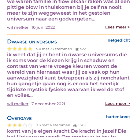
we waren familie in flow elkaar raken was al een
pittige blow in thuiskomen bij je zelf na nooit
meer te zijn weggeweest in het gestolen
universum naar een godvergeten…
Lees meer >
wil melker
10 juni 2022
Dwarse universums
netgedicht
5.0 met 23 stemmen
522
ik weet dat jij er bent in dwarse universums die
ik soms voor de kiezen krijg in schaduw en
contrast van verre vroege kleuren woont de
wereld van hiernaast waar jij ze vaak op hun
aanwezigheid kunt betrappen als zij nonchalant
hun gangetje gaan nog is er ook het heerlijk
tijdloze mystiek fysieke waarvan ik wel de stof
en voiles…
Lees meer >
wil melker
7 december 2021
Overgave
hartenkreet
3.3 met 6 stemmen
1.265
komt van je eigen kracht De kracht in jezelf Die
het Universum voedt Om opnieuw in jou te