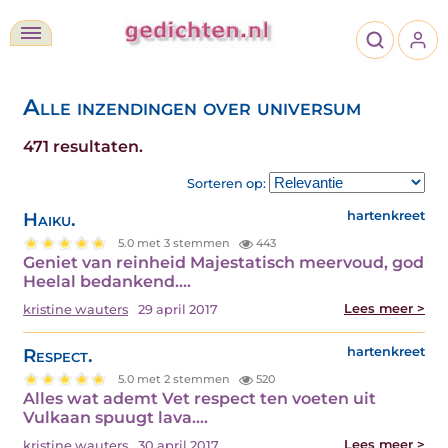
Alle inzendingen over universum
471 resultaten.
Sorteren op:
Haiku.
hartenkreet
5.0 met 3 stemmen
443
Geniet van reinheid Majestatisch meervoud, god
Heelal bedankend.…
Lees meer >
kristine wauters
29 april 2017
Respect.
hartenkreet
5.0 met 2 stemmen
520
Alles wat ademt Vet respect ten voeten uit
Vulkaan spuugt lava.…
Lees meer >
kristine wauters
30 april 2017