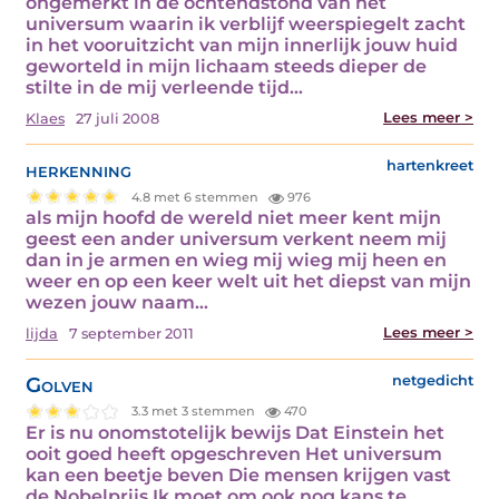
ongemerkt in de ochtendstond van het
universum waarin ik verblijf weerspiegelt zacht
in het vooruitzicht van mijn innerlijk jouw huid
geworteld in mijn lichaam steeds dieper de
stilte in de mij verleende tijd…
Lees meer >
Klaes
27 juli 2008
herkenning
hartenkreet
4.8 met 6 stemmen
976
als mijn hoofd de wereld niet meer kent mijn
geest een ander universum verkent neem mij
dan in je armen en wieg mij wieg mij heen en
weer en op een keer welt uit het diepst van mijn
wezen jouw naam…
Lees meer >
lijda
7 september 2011
Golven
netgedicht
3.3 met 3 stemmen
470
Er is nu onomstotelijk bewijs Dat Einstein het
ooit goed heeft opgeschreven Het universum
kan een beetje beven Die mensen krijgen vast
de Nobelprijs Ik moet om ook nog kans te