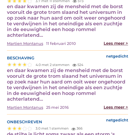
3.7 met 11 stemmen
573
en daar kwamen zij de mensheid met de borst
vooruit de grote trom slaand het universum in
op zoek naar hun aard om ooit weer ongehoord
te verdwijnen in het oneindige als een zuchtje
in de eeuwigheid een hoop rommel
achterlatend…
Lees meer >
Martien Montanus
11 februari 2010
beschaving
netgedicht
4.0 met 2 stemmen
524
en daar kwamen zij de mensheid met de borst
vooruit de grote trom slaand het universum in
op zoek naar hun aard om ooit weer ongehoord
te verdwijnen in het oneindige als een zuchtje
in de eeuwigheid een hoop rommel
achterlatend…
Lees meer >
Martien Montanus
25 mei 2016
onbeschreven
netgedicht
3.0 met 1 stemmen
366
de stilte is licht soms zwaar als een storm 's