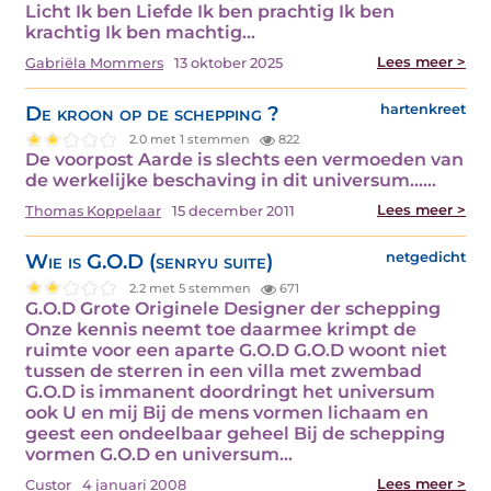
Licht Ik ben Liefde Ik ben prachtig Ik ben
krachtig Ik ben machtig…
Lees meer >
Gabriëla Mommers
13 oktober 2025
De kroon op de schepping ?
hartenkreet
2.0 met 1 stemmen
822
De voorpost Aarde is slechts een vermoeden van
de werkelijke beschaving in dit universum……
Lees meer >
Thomas Koppelaar
15 december 2011
Wie is G.O.D (senryu suite)
netgedicht
2.2 met 5 stemmen
671
G.O.D Grote Originele Designer der schepping
Onze kennis neemt toe daarmee krimpt de
ruimte voor een aparte G.O.D G.O.D woont niet
tussen de sterren in een villa met zwembad
G.O.D is immanent doordringt het universum
ook U en mij Bij de mens vormen lichaam en
geest een ondeelbaar geheel Bij de schepping
vormen G.O.D en universum…
Lees meer >
Custor
4 januari 2008