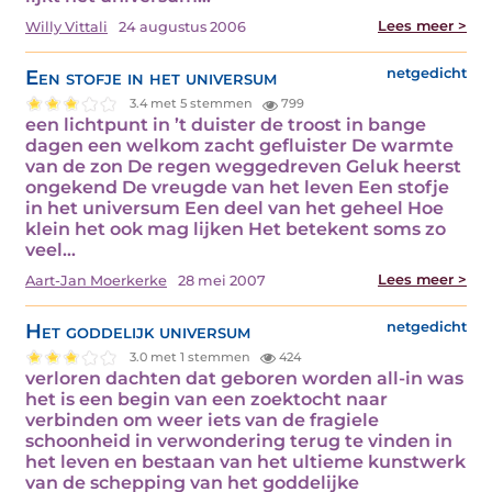
Lees meer >
Willy Vittali
24 augustus 2006
Een stofje in het universum
netgedicht
3.4 met 5 stemmen
799
een lichtpunt in ’t duister de troost in bange
dagen een welkom zacht gefluister De warmte
van de zon De regen weggedreven Geluk heerst
ongekend De vreugde van het leven Een stofje
in het universum Een deel van het geheel Hoe
klein het ook mag lijken Het betekent soms zo
veel…
Lees meer >
Aart-Jan Moerkerke
28 mei 2007
Het goddelijk universum
netgedicht
3.0 met 1 stemmen
424
verloren dachten dat geboren worden all-in was
het is een begin van een zoektocht naar
verbinden om weer iets van de fragiele
schoonheid in verwondering terug te vinden in
het leven en bestaan van het ultieme kunstwerk
van de schepping van het goddelijke