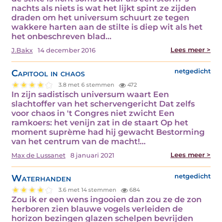
nachts als niets is wat het lijkt spint ze zijden
draden om het universum schuurt ze tegen
wakkere harten aan de stilte is diep wit als het
het onbeschreven blad…
Lees meer >
J.Bakx
14 december 2016
Capitool in chaos
netgedicht
3.8 met 6 stemmen
472
In zijn sadistisch universum waart Een
slachtoffer van het schervengericht Dat zelfs
voor chaos in 't Congres niet zwicht Een
ramkoers: het venijn zat in de staart Op het
moment suprème had hij gewacht Bestorming
van het centrum van de macht!…
Lees meer >
Max de Lussanet
8 januari 2021
Waterhanden
netgedicht
3.6 met 14 stemmen
684
Zou ik er een wens ingooien dan zou ze de zon
herboren zien blauwe vogels verleiden de
horizon bezingen glazen schelpen bevrijden