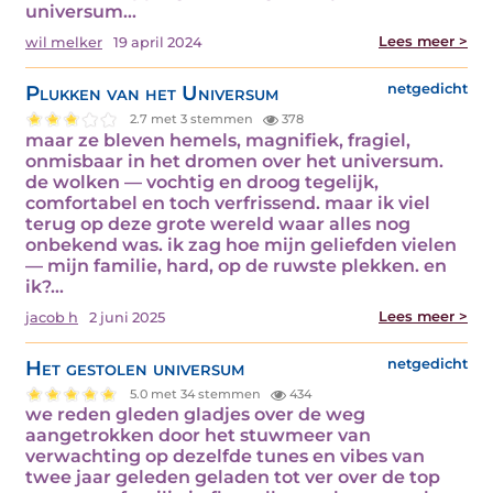
universum…
Lees meer >
wil melker
19 april 2024
Plukken van het Universum
netgedicht
2.7 met 3 stemmen
378
maar ze bleven hemels, magnifiek, fragiel,
onmisbaar in het dromen over het universum.
de wolken — vochtig en droog tegelijk,
comfortabel en toch verfrissend. maar ik viel
terug op deze grote wereld waar alles nog
onbekend was. ik zag hoe mijn geliefden vielen
— mijn familie, hard, op de ruwste plekken. en
ik?…
Lees meer >
jacob h
2 juni 2025
Het gestolen universum
netgedicht
5.0 met 34 stemmen
434
we reden gleden gladjes over de weg
aangetrokken door het stuwmeer van
verwachting op dezelfde tunes en vibes van
twee jaar geleden geladen tot ver over de top