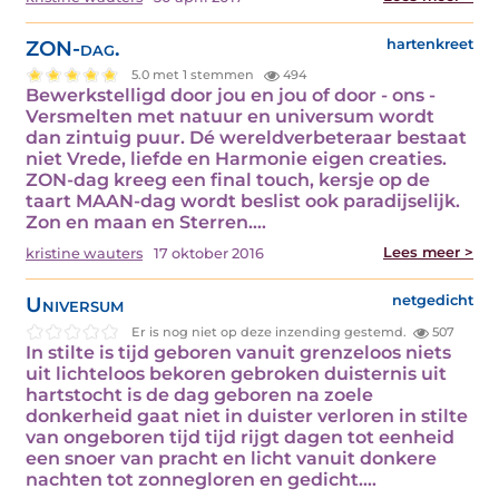
ZON-dag.
hartenkreet
5.0 met 1 stemmen
494
Bewerkstelligd door jou en jou of door - ons -
Versmelten met natuur en universum wordt
dan zintuig puur. Dé wereldverbeteraar bestaat
niet Vrede, liefde en Harmonie eigen creaties.
ZON-dag kreeg een final touch, kersje op de
taart MAAN-dag wordt beslist ook paradijselijk.
Zon en maan en Sterren.…
Lees meer >
kristine wauters
17 oktober 2016
Universum
netgedicht
Er is nog niet op deze inzending gestemd.
507
In stilte is tijd geboren vanuit grenzeloos niets
uit lichteloos bekoren gebroken duisternis uit
hartstocht is de dag geboren na zoele
donkerheid gaat niet in duister verloren in stilte
van ongeboren tijd tijd rijgt dagen tot eenheid
een snoer van pracht en licht vanuit donkere
nachten tot zonnegloren en gedicht.…