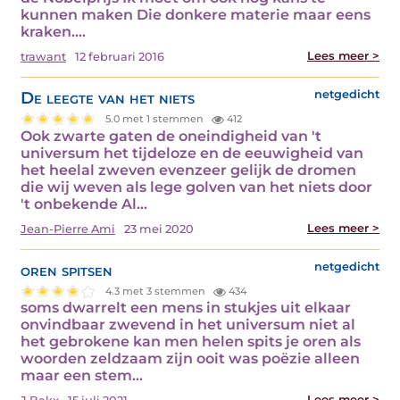
kunnen maken Die donkere materie maar eens
kraken.…
Lees meer >
trawant
12 februari 2016
De leegte van het niets
netgedicht
5.0 met 1 stemmen
412
Ook zwarte gaten de oneindigheid van 't
universum het tijdeloze en de eeuwigheid van
het heelal zweven evenzeer gelijk de dromen
die wij weven als lege golven van het niets door
't onbekende Al…
Lees meer >
Jean-Pierre Ami
23 mei 2020
oren spitsen
netgedicht
4.3 met 3 stemmen
434
soms dwarrelt een mens in stukjes uit elkaar
onvindbaar zwevend in het universum niet al
het gebrokene kan men helen spits je oren als
woorden zeldzaam zijn ooit was poëzie alleen
maar een stem…
Lees meer >