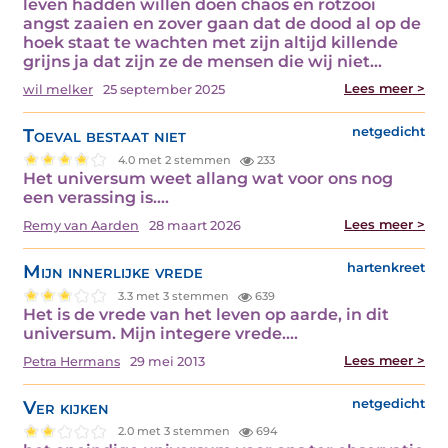
leven hadden willen doen chaos en rotzooi
angst zaaien en zover gaan dat de dood al op de
hoek staat te wachten met zijn altijd killende
grijns ja dat zijn ze de mensen die wij niet…
Lees meer >
wil melker
25 september 2025
Toeval bestaat niet
netgedicht
4.0 met 2 stemmen
233
Het universum weet allang wat voor ons nog
een verassing is.…
Lees meer >
Remy van Aarden
28 maart 2026
Mijn innerlijke vrede
hartenkreet
3.3 met 3 stemmen
639
Het is de vrede van het leven op aarde, in dit
universum. Mijn integere vrede.…
Lees meer >
Petra Hermans
29 mei 2013
Ver kijken
netgedicht
2.0 met 3 stemmen
694