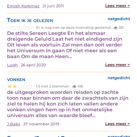
Lees meer >
Emrah Korkmaz
21 juni 2011
Toen ik je gelezen
netgedicht
Er is nog niet op deze inzending gestemd.
351
De stilte Sereen Leegte En het alsmaar
dreigende Geluid Laat het niet eindigend zijn
Dit leven als voortuin Zal men dan ooit verder
het Universum In gaan Of niet meer als een
baan Om de maan Heen…
Lees meer >
Lugh
26 april 2020
vonken
netgedicht
1.5 met 2 stemmen
418
de uitgesproken woorden reisden op zachte
toon naar binnen om daar de zwachtels van zijn
ziel te halen hij kon zich laten vallen andere
vonken vingen hem op in het onmetelijke
universum alles van waarde bleef…
Lees meer >
J.Bakx
27 november 2019
netgedicht