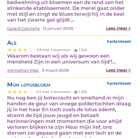
bedwelming uit bloemen aan de rand van het
slinkende etablissement. De merel gaat onder
met stijl en zingt de blues terwijl hij in de keel
van het zwarte gat glijdt.…
Lees meer >
Gerard Cornielje
12 januari 2008
Als
hartenkreet
3.8 met 5 stemmen
1.349
Waarom bestaan wij als wij gewoon een
mensheid Zijn in een universum van tijd?…
Lees meer >
Johnathan Mak
9 maart 2008
Mijn lotusbloem
hartenkreet
3.7 met 3 stemmen
1.293
Nu nog ben jij boterzacht en smeltend in mijn
handen de geur van vroege poldertochten draag
jij in het haar En toch zoals de lotus ademt,
stremt de tijd jouw jeugd en betaalt
herinneringen met momenten die voor altijd
verloren blijken te zijn Maar mijn lief, ons
sterven zal gepaard gaan met een lach en de