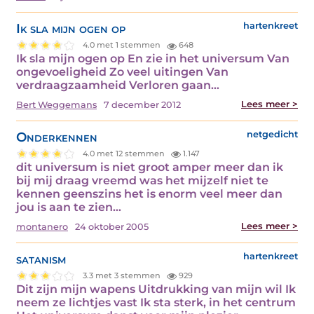
Ik sla mijn ogen op
hartenkreet
4.0 met 1 stemmen
648
Ik sla mijn ogen op En zie in het universum Van
ongevoeligheid Zo veel uitingen Van
verdraagzaamheid Verloren gaan…
Lees meer >
Bert Weggemans
7 december 2012
Onderkennen
netgedicht
4.0 met 12 stemmen
1.147
dit universum is niet groot amper meer dan ik
bij mij draag vreemd was het mijzelf niet te
kennen geenszins het is enorm veel meer dan
jou is aan te zien…
Lees meer >
montanero
24 oktober 2005
satanism
hartenkreet
3.3 met 3 stemmen
929
Dit zijn mijn wapens Uitdrukking van mijn wil Ik
neem ze lichtjes vast Ik sta sterk, in het centrum