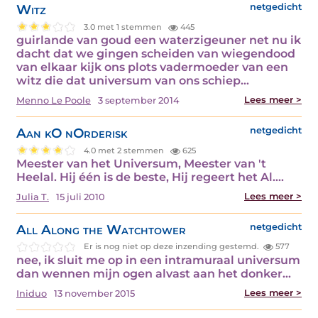
Witz
netgedicht
3.0 met 1 stemmen
445
guirlande van goud een waterzigeuner net nu ik
dacht dat we gingen scheiden van wiegendood
van elkaar kijk ons plots vadermoeder van een
witz die dat universum van ons schiep…
Lees meer >
Menno Le Poole
3 september 2014
Aan kO nOrderisk
netgedicht
4.0 met 2 stemmen
625
Meester van het Universum, Meester van 't
Heelal. Hij één is de beste, Hij regeert het Al.…
Lees meer >
Julia T.
15 juli 2010
All Along the Watchtower
netgedicht
Er is nog niet op deze inzending gestemd.
577
nee, ik sluit me op in een intramuraal universum
dan wennen mijn ogen alvast aan het donker…
Lees meer >
Iniduo
13 november 2015