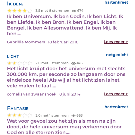
Ik ben.
hartenkreet
3.5 met 8 stemmen
674
Ik ben Universum. Ik ben Godin. Ik ben Licht. Ik
ben Liefde. Ik ben Bron. Ik ben Engel. Ik ben
Bengel. Ik ben Allesomvattend. Ik ben Mij. Ik
ben.…
Lees meer >
Gabriëla Mommers
18 februari 2018
licht
netgedicht
2.0 met 1 stemmen
476
Het licht kruipt door het universum met slechts
300.000 km. per seconde zo langzaam door ons
eindeloze heelal Als wij al het licht zien is het
vele malen te laat.…
Lees meer >
cornelis van zwaanshoek
8 juni 2014
Fantasie
hartenkreet
3.0 met 1 stemmen
663
Wat voor gevoel zou het zijn als men na zijn
dood, de hele universum mag verkennen door
God en alle sterren zien.…