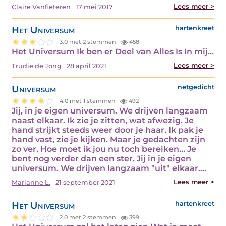
Lees meer >
Claire Vanfleteren
17 mei 2017
Het Universum
hartenkreet
3.0 met 2 stemmen
458
Het Universum Ik ben er Deel van Alles Is In mij…
Lees meer >
Trudie de Jong
28 april 2021
Universum
netgedicht
4.0 met 1 stemmen
492
Jij, in je eigen universum. We drijven langzaam
naast elkaar. Ik zie je zitten, wat afwezig. Je
hand strijkt steeds weer door je haar. Ik pak je
hand vast, zie je kijken. Maar je gedachten zijn
zo ver. Hoe moet ik jou nu toch bereiken... Je
bent nog verder dan een ster. Jij in je eigen
universum. We drijven langzaam "uit" elkaar.…
Lees meer >
Marianne L.
21 september 2021
Het Universum
hartenkreet
2.0 met 2 stemmen
399