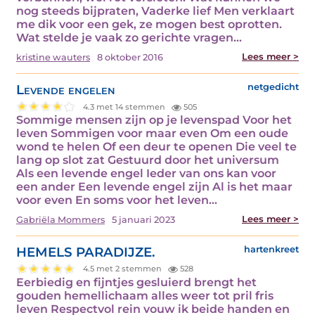
nog steeds bijpraten, Vaderke lief Men verklaart
me dik voor een gek, ze mogen best oprotten.
Wat stelde je vaak zo gerichte vragen…
Lees meer >
kristine wauters
8 oktober 2016
Levende engelen
netgedicht
4.3 met 14 stemmen
505
Sommige mensen zijn op je levenspad Voor het
leven Sommigen voor maar even Om een oude
wond te helen Of een deur te openen Die veel te
lang op slot zat Gestuurd door het universum
Als een levende engel Ieder van ons kan voor
een ander Een levende engel zijn Al is het maar
voor even En soms voor het leven…
Lees meer >
Gabriëla Mommers
5 januari 2023
HEMELS PARADIJZE.
hartenkreet
4.5 met 2 stemmen
528
Eerbiedig en fijntjes gesluierd brengt het
gouden hemellichaam alles weer tot pril fris
leven Respectvol rein vouw ik beide handen en