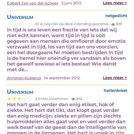
Lees meer >
Egbert Jan van der Scheer
2 juni 2012
Universum
netgedicht
Er is nog niet op deze inzending gestemd.
509
In tijd is ons leven een fractie van iets dat wij
niet echt kennen, want tijd in tijd is ooit
gegeven aan mensen die omfloerst door emotie
verzwakt in tijd, los van tijd aan ons voorzien,
een hel doorgaans fel moeten bestrijden In tijd
is de hemel hier oneindig ver vandaan als boven
het gewelf sowieso al iets bestaat Wie danst
met de…
Lees meer >
Annejan Kuperus
14 september 2012
Universum
hartenkreet
2.5 met 2 stemmen
842
Het hart gaat verder dan enig etiket, hok of
ziekte. Het hart dat tikt, dat klopt gaat verder
dan enig medicijn: ziekte en pillen zijn slechts
hulpmiddelen alles gaat veel en veel verder dan
welk besef van de geest dan de intelligentie van
mensen in de hersenen. Het hart is uniek in zijn