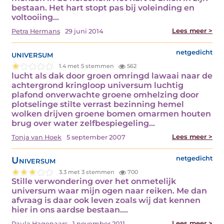
bestaan. Het hart stopt pas bij voleinding en
voltooiing…
Lees meer >
Petra Hermans
29 juni 2014
universum
netgedicht
1.4 met 5 stemmen
562
lucht als dak door groen omringd lawaai naar de
achtergrond kringloop universum luchtig
plafond onverwachte groene omhelzing door
plotselinge stilte verrast bezinning hemel
wolken drijven groene bomen omarmen houten
brug over water zelfbespiegeling…
Lees meer >
Tonja van Hoek
5 september 2007
Universum
netgedicht
3.3 met 3 stemmen
700
Stille verwondering over het onmetelijk
universum waar mijn ogen naar reiken. Me dan
afvraag is daar ook leven zoals wij dat kennen
hier in ons aardse bestaan.…
Lees meer >
Paula Hagenaars
1 november 2011