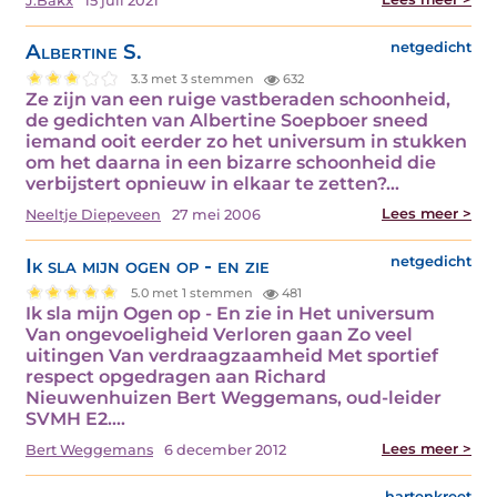
J.Bakx
15 juli 2021
Albertine S.
netgedicht
3.3 met 3 stemmen
632
Ze zijn van een ruige vastberaden schoonheid,
de gedichten van Albertine Soepboer sneed
iemand ooit eerder zo het universum in stukken
om het daarna in een bizarre schoonheid die
verbijstert opnieuw in elkaar te zetten?…
Lees meer >
Neeltje Diepeveen
27 mei 2006
Ik sla mijn ogen op - en zie
netgedicht
5.0 met 1 stemmen
481
Ik sla mijn Ogen op - En zie in Het universum
Van ongevoeligheid Verloren gaan Zo veel
uitingen Van verdraagzaamheid Met sportief
respect opgedragen aan Richard
Nieuwenhuizen Bert Weggemans, oud-leider
SVMH E2.…
Lees meer >
Bert Weggemans
6 december 2012
hartenkreet