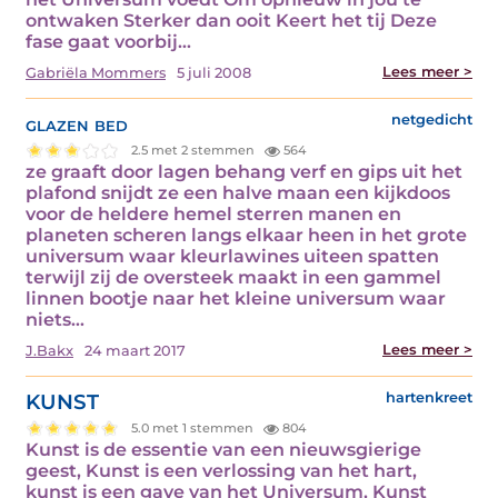
ontwaken Sterker dan ooit Keert het tij Deze
fase gaat voorbij…
Lees meer >
Gabriëla Mommers
5 juli 2008
glazen bed
netgedicht
2.5 met 2 stemmen
564
ze graaft door lagen behang verf en gips uit het
plafond snijdt ze een halve maan een kijkdoos
voor de heldere hemel sterren manen en
planeten scheren langs elkaar heen in het grote
universum waar kleurlawines uiteen spatten
terwijl zij de oversteek maakt in een gammel
linnen bootje naar het kleine universum waar
niets…
Lees meer >
J.Bakx
24 maart 2017
KUNST
hartenkreet
5.0 met 1 stemmen
804
Kunst is de essentie van een nieuwsgierige
geest, Kunst is een verlossing van het hart,
kunst is een gave van het Universum, Kunst