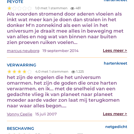
peyote
1.0 met 1 stemmen
481
Als woorden stromend door aderen vloeien als
inkt wat meer kan je doen dan stralen in het
donker M'n zonnekind als een wiel in het
universum je draait mee alles in beweging met
van alles en nog wat van binnen naar buiten
zien proeven ruiken voelen…
Lees meer >
marcus neuborg
19 september 2014
verwarring
hartenkreet
4.0 met 1 stemmen
1.225
het zijn de engelen die het universum
omarmen. het zijn de goden die onze harten
verwarmen. en ik... met de snelheid van een
gedachte vlieg ik van planeet naar planeet
moeder aarde vader zon laat mij terugkomen
naar waar alles begon.…
Lees meer >
Vonny Ceelie
15 juli 2007
beschaving
netgedicht