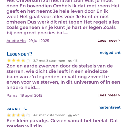
Het Universum zal het laten zien Wat je moet
doen En bovendien Omhels ik dat met roem Het
geeft en het neemt Je hele leven door En ik
weet Het gaat voor alles voor Je kent er niet
omheen Dus werk dit niet tegen Het regelt alles
zoals geeneen En je kunt je hart er legen Zoals
bij een groot poezies bal.…
Lees meer >
Arlette Yin
29 juli 2025
Legenden?
netgedicht
3.7 met 3 stemmen
415
Zon en aarde zwerven door de stelsels van de
sterren, wie dicht die leeft in een eindeloze
baan van z’n legenden, er valt nog zoveel te
erven voor we sterven, In dit universum of in een
andere huid.…
Lees meer >
Pama
19 april 2015
paradijs.
hartenkreet
4.0 met 2 stemmen
467
Een klein paradijs. Gezien vanuit het heelal. Dat
zouden wij zijn.…