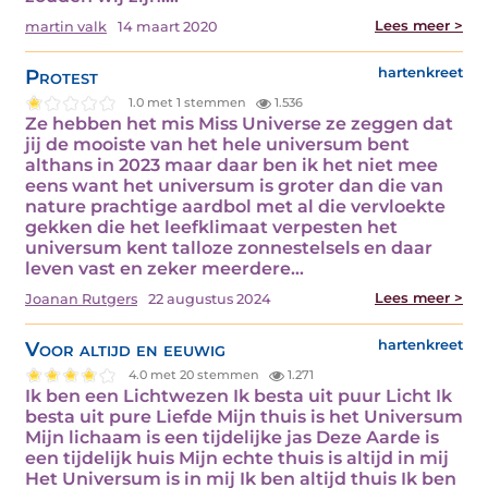
Lees meer >
martin valk
14 maart 2020
Protest
hartenkreet
1.0 met 1 stemmen
1.536
Ze hebben het mis Miss Universe ze zeggen dat
jij de mooiste van het hele universum bent
althans in 2023 maar daar ben ik het niet mee
eens want het universum is groter dan die van
nature prachtige aardbol met al die vervloekte
gekken die het leefklimaat verpesten het
universum kent talloze zonnestelsels en daar
leven vast en zeker meerdere…
Lees meer >
Joanan Rutgers
22 augustus 2024
Voor altijd en eeuwig
hartenkreet
4.0 met 20 stemmen
1.271
Ik ben een Lichtwezen Ik besta uit puur Licht Ik
besta uit pure Liefde Mijn thuis is het Universum
Mijn lichaam is een tijdelijke jas Deze Aarde is
een tijdelijk huis Mijn echte thuis is altijd in mij
Het Universum is in mij Ik ben altijd thuis Ik ben