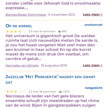
zonder Liefde voor Jehovah God is onvolmaakte
expressie.…
Lees meer >
Bamps Roger Dominique
6 november 2012
Op de korrel
snelsonnet
3.9 met 8 stemmen
847
Het universum is gigantisch groot De weidse
ruimte laat zich nauwelijks meten De aarde is,
je zou het haast vergeten Niet veel meer dan
een kruimel in haar schoot En op die korrel
maakt de mens zich druk Om voetbal, om
carrière of geluk…
Lees meer >
Hanneke van Almelo
15 augustus 2015
Jazzclub ‘Het Papavertje’ nadert een zwart
gat
netgedicht
3.2 met 18 stemmen
1.979
Narcissus de leider van het gele blazers
ensemble schudt zijn meeldraden op het ritme
van de wind. Bijen in gangsterpakken zuigen