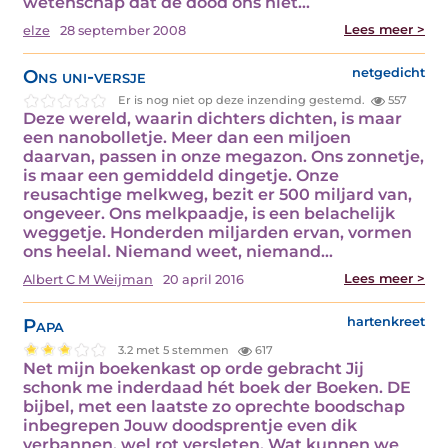
wetenschap dat de dood ons niet…
Lees meer >
elze
28 september 2008
Ons uni-versje
netgedicht
Er is nog niet op deze inzending gestemd.
557
Deze wereld, waarin dichters dichten, is maar
een nanobolletje. Meer dan een miljoen
daarvan, passen in onze megazon. Ons zonnetje,
is maar een gemiddeld dingetje. Onze
reusachtige melkweg, bezit er 500 miljard van,
ongeveer. Ons melkpaadje, is een belachelijk
weggetje. Honderden miljarden ervan, vormen
ons heelal. Niemand weet, niemand…
Lees meer >
Albert C M Weijman
20 april 2016
Papa
hartenkreet
3.2 met 5 stemmen
617
Net mijn boekenkast op orde gebracht Jij
schonk me inderdaad hét boek der Boeken. DE
bijbel, met een laatste zo oprechte boodschap
inbegrepen Jouw doodsprentje even dik
verbannen, wel rot versleten. Wat kunnen we