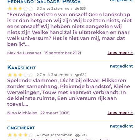
Fernando 'Saudade' Pessoa
3.0 met 3 stemmen
535
"Eeuwige toeristen van onszelf Geen landschap
is er dan hetgeen wij zijn Wij bezitten niets, niet
eens onszelf Wij hebben niets aangezien wij
niets zijn Welke hand zal ik uitstrekken en naar
welk universum? Het is niet van mij, maar dat
ben ik"…
Lees meer >
Max de Lussanet
15 september 2021
Kaarslicht
netgedicht
2.7 met 3 stemmen
624
Spelende vlammen, Dicht bij elkaar, Flikkeren
zonder samenhang, Piekende brandstof, Kleine
wervelingen, Touw met kaarsvet verbrandt, In
de kleinste ruimte, Een universum rijk aan
toeval.…
Lees meer >
Nino Michielse
22 maart 2008
ongemerkt
netgedicht
4.1 met 12 stemmen
683