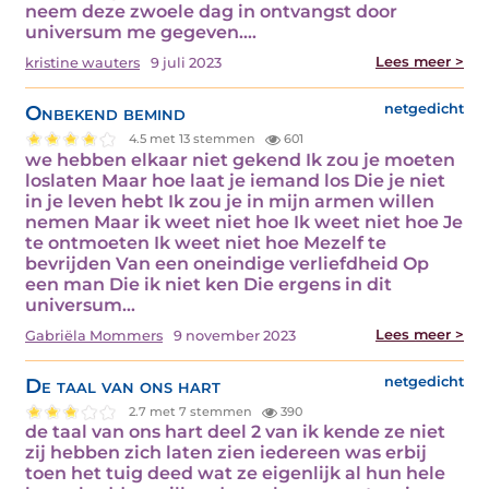
neem deze zwoele dag in ontvangst door
universum me gegeven.…
Lees meer >
kristine wauters
9 juli 2023
Onbekend bemind
netgedicht
4.5 met 13 stemmen
601
we hebben elkaar niet gekend Ik zou je moeten
loslaten Maar hoe laat je iemand los Die je niet
in je leven hebt Ik zou je in mijn armen willen
nemen Maar ik weet niet hoe Ik weet niet hoe Je
te ontmoeten Ik weet niet hoe Mezelf te
bevrijden Van een oneindige verliefdheid Op
een man Die ik niet ken Die ergens in dit
universum…
Lees meer >
Gabriëla Mommers
9 november 2023
De taal van ons hart
netgedicht
2.7 met 7 stemmen
390
de taal van ons hart deel 2 van ik kende ze niet
zij hebben zich laten zien iedereen was erbij
toen het tuig deed wat ze eigenlijk al hun hele