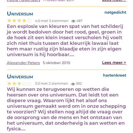
Universum
netgedicht
4.0 met 3 stemmen
487
Een explosie van kleuren spat van het schilderij
je wordt bedolven door het rood, geel, groen in
de hoek zit een klein insect verscholen hij voelt
zich niet thuis tussen dat kleurrijk lawaai laat
hem maar rustig zijn blaadje eten in zijn eigen
universum is hij hoorbaar.…
Lees meer >
Alexander Peters
5 oktober 2015
Universum
hartenkreet
3.0 met 2 stemmen
592
Wij kunnen ze terugvoeren op wetten die
heersen over ons universum. Dat leidt tot een
diepere vraag. Waarom lijkt het alsof ons
universum gemaakt werd om in onze schepping
te voorzien? Wij stellen nog altijd de vraag over
de oorsprong van de mens en het ontstaan van
het universum, dat onderhevig is aan wetten en
fysica.…