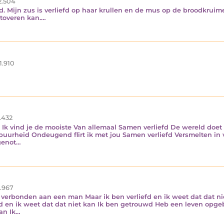
2.504
. Mijn zus is verliefd op haar krullen en de mus op de broodkruimel
 toveren kan.…
1.910
.432
l Ik vind je de mooiste Van allemaal Samen verliefd De wereld doet 
n puurheid Ondeugend flirt ik met jou Samen verliefd Versmelten in
 genot…
.967
verbonden aan een man Maar ik ben verliefd en ik weet dat dat nie
rliefd en ik weet dat dat niet kan Ik ben getrouwd Heb een leven 
kan Ik…