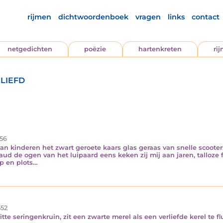
rijmen
dichtwoordenboek
vragen
links
contact
netgedichten
poëzie
hartenkreten
ri
liefd
56
 kinderen het zwart geroete kaars glas geraas van snelle scooters 
faud de ogen van het luipaard eens keken zij mij aan jaren, talloze
p en plots…
52
tte seringenkruin, zit een zwarte merel als een verliefde kerel te 