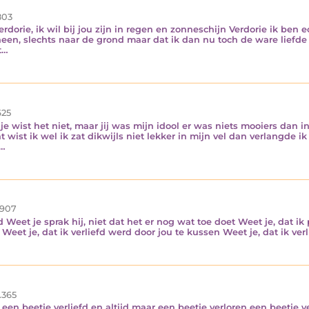
03
rdorie, ik wil bij jou zijn in regen en zonneschijn Verdorie ik ben ec
een, slechts naar de grond maar dat ik dan nu toch de ware liefde v
t…
25
 je wist het niet, maar jij was mijn idool er was niets mooiers dan 
t wist ik wel ik zat dikwijls niet lekker in mijn vel dan verlangde 
e…
907
d Weet je sprak hij, niet dat het er nog wat toe doet Weet je, dat ik 
nd Weet je, dat ik verliefd werd door jou te kussen Weet je, dat ik 
.365
een beetje verliefd en altijd maar een beetje verloren een beetje v