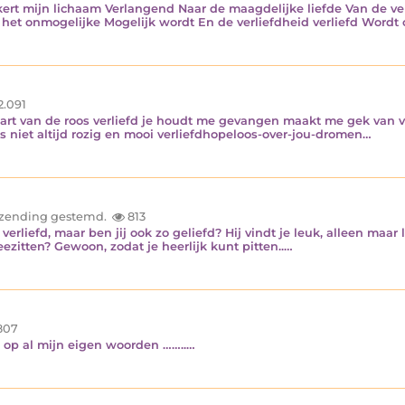
kert mijn lichaam Verlangend Naar de maagdelijke liefde Van de v
 het onmogelijke Mogelijk wordt En de verliefdheid verliefd Wordt
2.091
art van de roos verliefd je houdt me gevangen maakt me gek van ve
is niet altijd rozig en mooi verliefdhopeloos-over-jou-dromen…
inzending gestemd.
813
ng verliefd, maar ben jij ook zo geliefd? Hij vindt je leuk, alleen maar
zitten? Gewoon, zodat je heerlijk kunt pitten..…
807
efd op al mijn eigen woorden ……..…