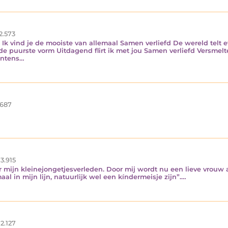
2.573
l Ik vind je de mooiste van allemaal Samen verliefd De wereld telt
n de puurste vorm Uitdagend flirt ik met jou Samen verliefd Versmel
intens…
687
3.915
er mijn kleinejongetjesverleden. Door mij wordt nu een lieve vrou
al in mijn lijn, natuurlijk wel een kíndermeisje zijn”.…
2.127