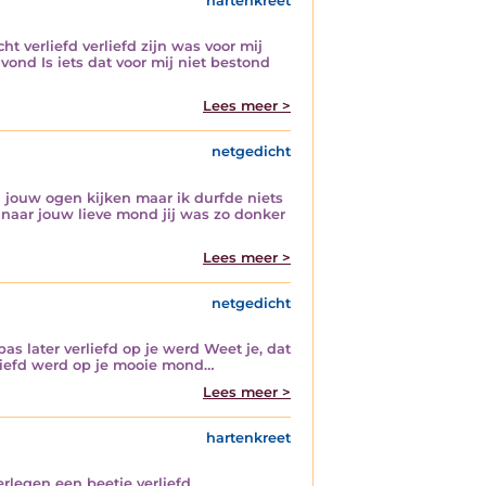
hartenkreet
ht verliefd verliefd zijn was voor mij
ond Is iets dat voor mij niet bestond
Lees meer >
netgedicht
in jouw ogen kijken maar ik durfde niets
ik naar jouw lieve mond jij was zo donker
Lees meer >
netgedicht
pas later verliefd op je werd Weet je, dat
verliefd werd op je mooie mond…
Lees meer >
hartenkreet
erlegen een beetje verliefd…