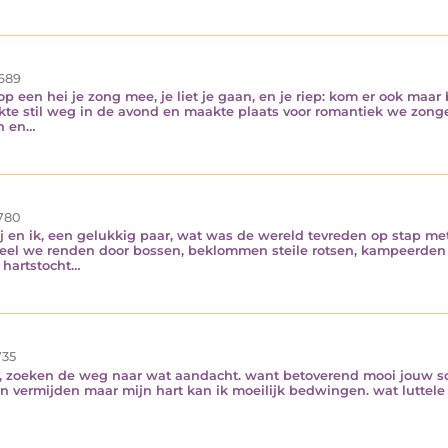
689
p een hei je zong mee, je liet je gaan, en je riep: kom er ook maar
akte stil weg in de avond en maakte plaats voor romantiek we zon
en en…
780
ij en ik, een gelukkig paar, wat was de wereld tevreden op stap met
el we renden door bossen, beklommen steile rotsen, kampeerden in
 hartstocht…
35
t, zoeken de weg naar wat aandacht. want betoverend mooi jouw sc
n vermijden maar mijn hart kan ik moeilijk bedwingen. wat luttele