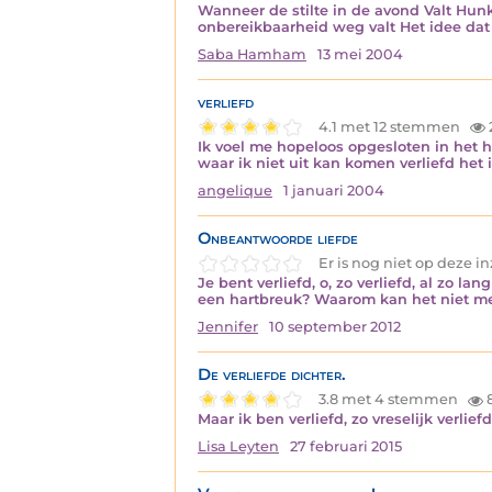
Wanneer de stilte in de avond Valt Hun
onbereikbaarheid weg valt Het idee dat
Saba Hamham
13 mei 2004
verliefd
4.1 met 12 stemmen
Ik voel me hopeloos opgesloten in het h
waar ik niet uit kan komen verliefd het 
angelique
1 januari 2004
Onbeantwoorde liefde
Er is nog niet op deze 
Je bent verliefd, o, zo verliefd, al zo la
een hartbreuk? Waarom kan het niet mee
Jennifer
10 september 2012
De verliefde dichter.
3.8 met 4 stemmen
Maar ik ben verliefd, zo vreselijk verli
Lisa Leyten
27 februari 2015