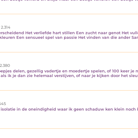
2.314
rscheidend Het verliefde hart stillen Een zucht naar genot Het vul
e kleuren Een sensueel spel van passie Het vinden van die ander S
2.380
noepjes delen, gezellig vadertje en moedertje spelen, of 100 keer je 
 als ik je dan zie helemaal verstijven, of naar je kijken door het sle
645
ij isolatie in de oneindigheid waar ik geen schaduw ken klein noch