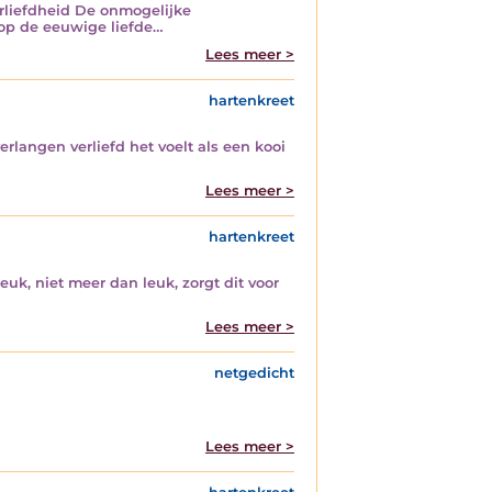
erliefdheid De onmogelijke
 op de eeuwige liefde…
Lees meer >
hartenkreet
rlangen verliefd het voelt als een kooi
Lees meer >
hartenkreet
 leuk, niet meer dan leuk, zorgt dit voor
Lees meer >
netgedicht
Lees meer >