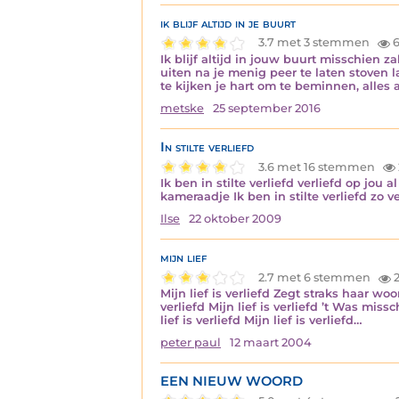
ik blijf altijd in je buurt
3.7 met 3 stemmen
6
Ik blijf altijd in jouw buurt misschien z
uiten na je menig peer te laten stoven 
te kijken je hart om te beminnen, alles
metske
25 september 2016
In stilte verliefd
3.6 met 16 stemmen
Ik ben in stilte verliefd verliefd op jou 
kameraadje Ik ben in stilte verliefd zo v
Ilse
22 oktober 2009
mijn lief
2.7 met 6 stemmen
2
Mijn lief is verliefd Zegt straks haar w
verliefd Mijn lief is verliefd ’t Was mis
lief is verliefd Mijn lief is verliefd…
peter paul
12 maart 2004
EEN NIEUW WOORD