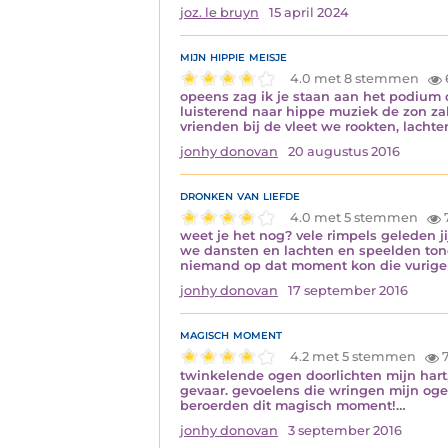
joz. le bruyn
15 april 2024
mijn hippie meisje
4.0 met 8 stemmen
opeens zag ik je staan aan het podium o
luisterend naar hippe muziek de zon z
vrienden bij de vleet we rookten, lacht
jonhy donovan
20 augustus 2016
dronken van liefde
4.0 met 5 stemmen
weet je het nog? vele rimpels geleden j
we dansten en lachten en speelden tone
niemand op dat moment kon die vurige
jonhy donovan
17 september 2016
magisch moment
4.2 met 5 stemmen
7
twinkelende ogen doorlichten mijn har
gevaar. gevoelens die wringen mijn oge
beroerden dit magisch moment!…
jonhy donovan
3 september 2016