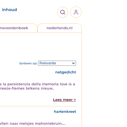
inhoud
jmwoordenboek
nederlands.nl
Sorteren op:
netgedicht
la persistenzia della memoria love is a
 freeze-frames telkens nieuw,
Lees meer >
hartenkreet
fluiten naar meisjes mahoniebruin.…