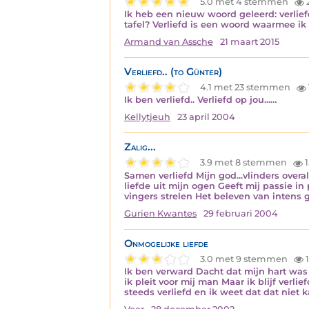
5.0 met 4 stemmen
Ik heb een nieuw woord geleerd: verliefd
tafel? Verliefd is een woord waarmee ik
Armand van Assche
21 maart 2015
Verliefd.. (to Günter)
4.1 met 23 stemmen
Ik ben verliefd.. Verliefd op jou...…
Kellytjeuh
23 april 2004
Zalig...
3.9 met 8 stemmen
1
Samen verliefd Mijn god...vlinders overa
liefde uit mijn ogen Geeft mij passie i
vingers strelen Het beleven van intens
Gurien Kwantes
29 februari 2004
Onmogelijke liefde
3.0 met 9 stemmen
1
Ik ben verward Dacht dat mijn hart was 
ik pleit voor mij man Maar ik blijf ve
steeds verliefd en ik weet dat dat niet 