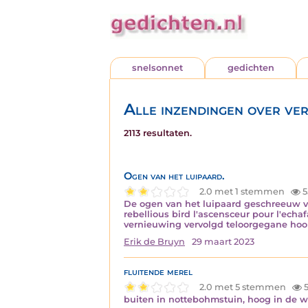
snelsonnet
gedichten
Alle inzendingen over ver
2113 resultaten.
Ogen van het luipaard.
2.0 met 1 stemmen
5
De ogen van het luipaard geschreeuw van
rebellious bird l'ascensceur pour l'echa
vernieuwing vervolgd teloorgegane hoo
Erik de Bruyn
29 maart 2023
fluitende merel
2.0 met 5 stemmen
5
buiten in nottebohmstuin, hoog in de wi