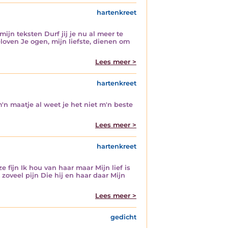
hartenkreet
mijn teksten Durf jij je nu al meer te
loven Je ogen, mijn liefste, dienen om
Lees meer >
hartenkreet
p m'n maatje al weet je het niet m'n beste
Lees meer >
hartenkreet
 fijn Ik hou van haar maar Mijn lief is
 zoveel pijn Die hij en haar daar Mijn
Lees meer >
gedicht