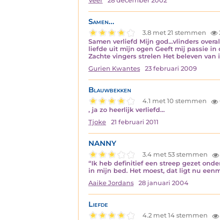
Veer
28 december 2002
Samen...
3.8 met 21 stemmen
Samen verliefd Mijn god...vlinders overa
liefde uit mijn ogen Geeft mij passie i
Zachte vingers strelen Het beleven van 
Gurien Kwantes
23 februari 2009
Blauwbekken
4.1 met 10 stemmen
, ja zo heerlijk verliefd…
Tjoke
21 februari 2011
NANNY
3.4 met 53 stemmen
“Ik heb definitief een streep gezet ond
in mijn bed. Het moest, dat ligt nu eenma
Aaike Jordans
28 januari 2004
Liefde
4.2 met 14 stemmen