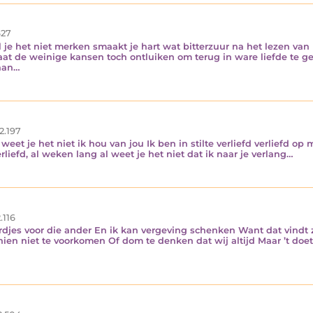
27
al je het niet merken smaakt je hart wat bitterzuur na het lezen van 
laat de weinige kansen toch ontluiken om terug in ware liefde te ge
 aan…
2.197
al weet je het niet ik hou van jou Ik ben in stilte verliefd verliefd o
erliefd, al weken lang al weet je het niet dat ik naar je verlang…
.116
oordjes voor die ander En ik kan vergeving schenken Want dat vindt ze
schien niet te voorkomen Of dom te denken dat wij altijd Maar ’t doet