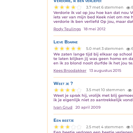
Verdorie, ik ben verliefd!
3.7 met 6 stemmen
8
Verdorie ik val op jou hoe kan dat nou Ve
iets ver van mijn bed Keek niet om me h
verdorie ik ben verliefd Op jou, maar da
Rody Teulings
18 mei 2012
Lieve Bjarne
5.0 met 3 stemmen
6
We zaten lange tijd bij elkaar op school
te laten blijken jij was geen homo en da
en ik zo blond nooit durfde ik het jou t
Kees Broodakker
13 augustus 2015
Weet je ?
3.5 met 10 stemmen
Weet je sprak hij, vrolijk met blij gemoe
ik je eigenlijk niet zo aantrekkelijk vo
Ivan Grud
20 april 2009
Een beetje
2.5 met 4 stemmen
1
Een beetje verloren een beetje verlegen 