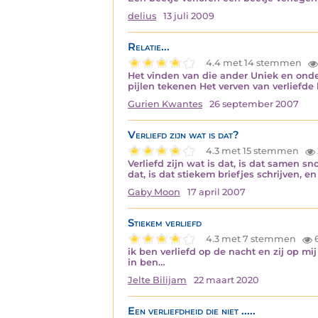
delius
13 juli 2009
Relatie...
4.4 met 14 stemmen
Het vinden van die ander Uniek en onde
pijlen tekenen Het verven van verliefd
Gurien Kwantes
26 september 2007
Verliefd zijn wat is dat?
4.3 met 15 stemmen
Verliefd zijn wat is dat, is dat samen s
dat, is dat stiekem briefjes schrijven, en
Gaby Moon
17 april 2007
Stiekem verliefd
4.3 met 7 stemmen
ik ben verliefd op de nacht en zij op m
in ben…
Jelte Bilijam
22 maart 2020
Een verliefdheid die niet .....