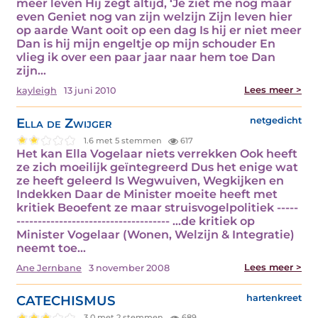
meer leven Hij zegt altijd, ‘Je ziet me nog maar
even Geniet nog van zijn welzijn Zijn leven hier
op aarde Want ooit op een dag Is hij er niet meer
Dan is hij mijn engeltje op mijn schouder En
vlieg ik over een paar jaar naar hem toe Dan
zijn…
Lees meer >
kayleigh
13 juni 2010
Ella de Zwijger
netgedicht
1.6 met 5 stemmen
617
Het kan Ella Vogelaar niets verrekken Ook heeft
ze zich moeilijk geïntegreerd Dus het enige wat
ze heeft geleerd Is Wegwuiven, Wegkijken en
Indekken Daar de Minister moeite heeft met
kritiek Beoefent ze maar struisvogelpolitiek -----
------------------------------------ …de kritiek op
Minister Vogelaar (Wonen, Welzijn & Integratie)
neemt toe…
Lees meer >
Ane Jernbane
3 november 2008
CATECHISMUS
hartenkreet
3.0 met 2 stemmen
689