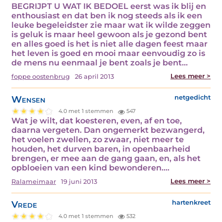
BEGRIJPT U WAT IK BEDOEL eerst was ik blij en
enthousiast en dat ben ik nog steeds als ik een
leuke begeleidster zie maar wat ik wilde zeggen
is geluk is maar heel gewoon als je gezond bent
en alles goed is het is niet alle dagen feest maar
het leven is goed en mooi maar eenvoudig zo is
de mens nu eenmaal je bent zoals je bent…
Lees meer >
foppe oostenbrug
26 april 2013
Wensen
netgedicht
4.0 met 1 stemmen
547
Wat je wilt, dat koesteren, even, af en toe,
daarna vergeten. Dan ongemerkt bezwangerd,
het voelen zwellen, zo zwaar, niet meer te
houden, het durven baren, in openbaarheid
brengen, er mee aan de gang gaan, en, als het
opbloeien van een kind bewonderen.…
Lees meer >
Ralameimaar
19 juni 2013
Vrede
hartenkreet
4.0 met 1 stemmen
532