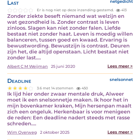
Last
netgedicht
Er is nog niet op deze inzending gestemd.
413
Zonder ziekte beseft niemand wat welzijn en
wat gezondheid is. Zonder contrast is leven
zinloos. Slagen kan niet zonder falen. Liefde
bestaat niet zonder haat. Leven is moedig willen
balanceren, tussen goed en kwaad. Ervaring is
bewustwording. Bewustzijn is contrast. Deuren
zijn het, die altijd openstaan. Licht bestaat niet
zonder last.…
Lees meer >
Albert C M Weijman
25 juni 2020
Deadline
snelsonnet
3.6 met 14 stemmen
450
Ik lijd hier onder zwaar mentale druk, Alweer
moet ik een snelsonnetje maken. Ik hoor het in
mijn bovenkamer kraken, Mijn hersenpan maalt
zich een ongeluk. Herkenbaar is voor menigeen
de reden: Een deadline nadert steeds met rasse
schreden.…
Lees meer >
Wim Overweg
2 oktober 2025