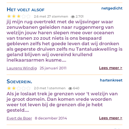
Het voelt alsof
netgedicht
2.6 met 27 stemmen
2.701
jij mijn rug overtrekt met de wijsvinger waar
zenuwbanen geleiden naar ruggenmerg van
welzijn jouw haren slepen mee over oceanen
van tranen zo zout niets is ons bespaard
gebleven zelfs het goede leven dat wij dronken
als geperste druiven zelfs nu Tantaluskwelling is
geland blijven wij overeind krullend
inelkaarsarmen kusme.…
Lees meer >
Laurens Windig
25 januari 2011
Soeverein.
hartenkreet
2.0 met 1 stemmen
640
Als je loslaat trek je grenzen voor 't welzijn van
je groot domein. Dan komen vrede woorden
weer tot leven bij de grenzen die je hebt
gesteld.…
Lees meer >
Evert de Boer
8 december 2014