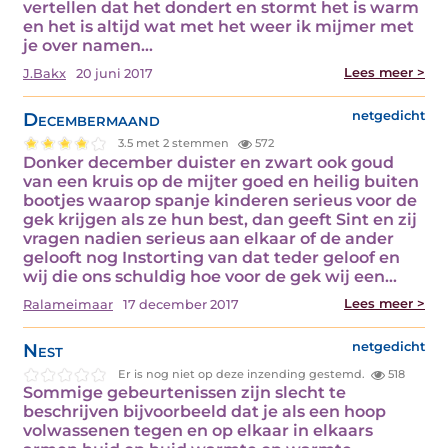
vertellen dat het dondert en stormt het is warm
en het is altijd wat met het weer ik mijmer met
je over namen…
Lees meer >
J.Bakx
20 juni 2017
Decembermaand
netgedicht
3.5 met 2 stemmen
572
Donker december duister en zwart ook goud
van een kruis op de mijter goed en heilig buiten
bootjes waarop spanje kinderen serieus voor de
gek krijgen als ze hun best, dan geeft Sint en zij
vragen nadien serieus aan elkaar of de ander
gelooft nog Instorting van dat teder geloof en
wij die ons schuldig hoe voor de gek wij een…
Lees meer >
Ralameimaar
17 december 2017
Nest
netgedicht
Er is nog niet op deze inzending gestemd.
518
Sommige gebeurtenissen zijn slecht te
beschrijven bijvoorbeeld dat je als een hoop
volwassenen tegen en op elkaar in elkaars