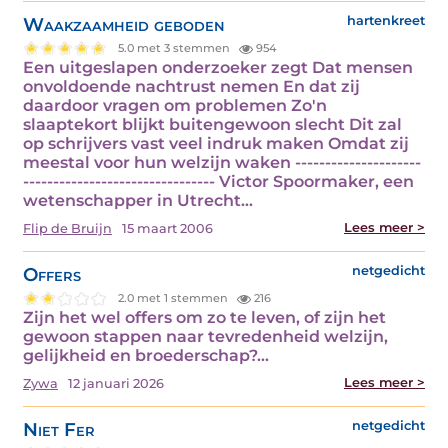
Waakzaamheid geboden
hartenkreet
5.0 met 3 stemmen
954
Een uitgeslapen onderzoeker zegt Dat mensen
onvoldoende nachtrust nemen En dat zij
daardoor vragen om problemen Zo'n
slaaptekort blijkt buitengewoon slecht Dit zal
op schrijvers vast veel indruk maken Omdat zij
meestal voor hun welzijn waken ---------------------
-------------------------------- Victor Spoormaker, een
wetenschapper in Utrecht…
Lees meer >
Flip de Bruijn
15 maart 2006
Offers
netgedicht
2.0 met 1 stemmen
216
Zijn het wel offers om zo te leven, of zijn het
gewoon stappen naar tevredenheid welzijn,
gelijkheid en broederschap?…
Lees meer >
Zywa
12 januari 2026
Niet Fer
netgedicht