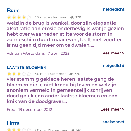
Brug
netgedicht
4.2 met 4 stemmen
370
welzijn de brug is wankel, door zijn elegantie
alsof ratio aan erosie onderhevig is wat je gezien
hebt over waarheden stilte voor de storm in
zonneschijn duurt maar even, leeft niet voort er
is nu geen tijd meer om te dwalen.…
Lees meer >
Adriaan Worteldans
7 april 2025
laatste bloemen
netgedicht
3.0 met 1 stemmen
720
vier stemmig geklede heren laatste gang de
bloemen die je niet kreeg bij leven en welzijn
anoniem vermeld in gemeentelijk schrijven
dood gelijk een ander laatste bloemen en een
knik van de doodgraver…
Lees meer >
Fred
19 december 2012
Hitte
snelsonnet
2.8 met 15 stemmen
148