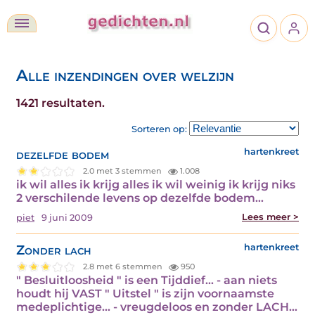
Alle inzendingen over welzijn
1421 resultaten.
Sorteren op:
dezelfde bodem
hartenkreet
2.0 met 3 stemmen
1.008
ik wil alles ik krijg alles ik wil weinig ik krijg niks
2 verschilende levens op dezelfde bodem…
Lees meer >
piet
9 juni 2009
Zonder lach
hartenkreet
2.8 met 6 stemmen
950
" Besluitloosheid " is een Tijddief... - aan niets
houdt hij VAST " Uitstel " is zijn voornaamste
medeplichtige... - vreugdeloos en zonder LACH…