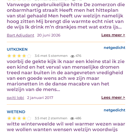
Vanwege ongebruikelijke hitte De zomerzon die
onbarmhartig straalt Heeft men het hitteplan
van stal gehaald Men heeft uw welzijn namelijk
hoog zitten Mij brengt die warmte echt niet van
de wijs Ik drink m’n drankjes met wat extra ijs…
Lees meer >
Bart Adjudant
20 juni 2026
uitkijken
netgedicht
3.6 met 5 stemmen
476
voorbij de gekte kijk ik naar een kleine stal ik zie
een kind en het verval van menselijke dromen
treed naar buiten in de aangevreten vredigheid
van een goede wens ach we zijn maar
marionetten in de danse macabre van het
welzijn van de mens…
Lees meer >
switi lobi
2 januari 2017
wetend
netgedicht
3.5 met 2 stemmen
486
witte winterweelde wil wel warmer wezen waar
we wollen wanten wensen welzijn woordwijs