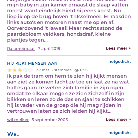
mijn baby in zijn kamer ernaast de slaap vatten
moest want eindelijk hield hij eens koest. Nu
liep ik op de brug boven 't IJsselmeer. Er raasden
links auto's en motoren naast me op en af.
Oorverdovend 't lawaai! Maar rechts stond de
paardebloem veldkers, hondsdraf, kleine
plantjes tegen…
Lees meer >
Ralameimaar
7 april 2019
hij kijkt mensen aan
netgedicht
3.2 met 12 stemmen
1.716
ik pak de tram om hem te zien hij kijkt mensen
aan ziet ze komen lacht ze toe en laat ze na wat
haltes gaan ze weten zich familie in zijn ogen
omdat ze elkaar mogen ze zien zichzelf in zijn
blikken en leren zo de das en sjaal te schikken
hij is vader van de groep die hij mag rijden in
vertrouwen laten ze zich leiden hij kijkt…
Lees meer >
wil melker
5 september 2003
Wel
netgedicht