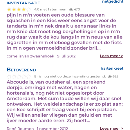
inventarisatie
netgedicht
4.0 met 1 stemmen
470
pijn in m'n voeten een oude blessure van
squashen in een kies weer eens angst voor de
tandarts in m'n nek draait u eens naar links in
m'n knie dat moet nog berghellingen op in m'n
rug daar waait de kou langs in m'n neus van alle
sigaretten in m'n elleboog gevallen met de fiets
in m'n ogen vermoeidheid zonder bril…
Lees meer >
cornelis van zwaanshoek
9 juli 2012
Betoverend
hartenkreet
Er is nog niet op deze inzending gestemd.
625
Abcoude is, van oudsher al, een sprekend
dorpje, omringd met water, hagen en
hortensia's, nog nét niet opgeslorpt door
Amsterdam. Met cum laude willen wij daar snel
ontwaken. Het weidelandschap is er zo plat aan;
een koe schrijdt er traag voort bij een plataan.
Wij willen sneller vliegen dan geluid en met
ijver moeder aarde eren. Zij hoeft…
Lees meer >
René Roumen
1 november 2012