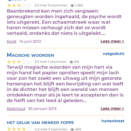
3.0 met 9 stemmen
1.260
Baanbrekend kan men zich vergissen:
geneugten worden ingehaald, de psyche wordt
iets uitgerekt. Een schaamstreek waar wat
haren missen verheugt zich dat ze wordt
vertaald, ondanks dat niets is uitgelekt.…
Lees meer >
Korst
14 juni 2012
Magische woorden
netgedicht
3.0 met 1 stemmen
515
Terwijl magische woorden van mijn hart via
mijn hand het papier oprollen speelt mijn lach
voor zon het zoekt een uitweg uit mijn getorste
hersenpan het blijft een bevrijding van wat leeft
in de dichter het blijft een wereld van mensen
ontdekken maar als je leert te accepteren dan is
de helft van het leed al geleden…
Lees meer >
Redcloud
30 januari 2013
het geluk van meneer foppe
hartenkreet
4.0 met 3 stemmen
569