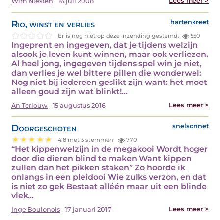
Lees meer >
Wim Niesten
16 juli 2008
Rio, winst en verlies
hartenkreet
Er is nog niet op deze inzending gestemd.
550
Ingeprent en ingegeven, dat je tijdens welzijn
alsook je leven kunt winnen, maar ook verliezen.
Al heel jong, ingegeven tijdens spel win je niet,
dan verlies je wel bittere pillen die wonderwel:
Nog niet bij iedereen geslikt zijn want: het moet
alleen goud zijn wat blinkt!…
Lees meer >
An Terlouw
15 augustus 2016
Doorgeschoten
snelsonnet
4.8 met 5 stemmen
770
“Het kippenwelzijn in de megakooi Wordt hoger
door die dieren blind te maken Want kippen
zullen dan het pikken staken” Zo hoorde ik
onlangs in een pleidooi Wie zulks verzon, en dat
is niet zo gek Bestaat alléén maar uit een blinde
vlek…
Lees meer >
Inge Boulonois
17 januari 2017