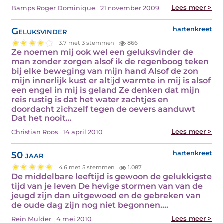
Lees meer >
Bamps Roger Dominique
21 november 2009
Geluksvinder
hartenkreet
3.7 met 3 stemmen
866
Ze noemen mij ook wel een geluksvinder de
man zonder zorgen alsof ik de regenboog teken
bij elke beweging van mijn hand Alsof de zon
mijn innerlijk kust er altijd warmte in mij is alsof
een engel in mij is geland Ze denken dat mijn
reis rustig is dat het water zachtjes en
doordacht zichzelf tegen de oevers aanduwt
Dat het nooit…
Lees meer >
Christian Roos
14 april 2010
50 jaar
hartenkreet
4.6 met 5 stemmen
1.087
De middelbare leeftijd is gewoon de gelukkigste
tijd van je leven De hevige stormen van van de
jeugd zijn dan uitgewoed en de gebreken van
de oude dag zijn nog niet begonnen.…
Lees meer >
Rein Mulder
4 mei 2010