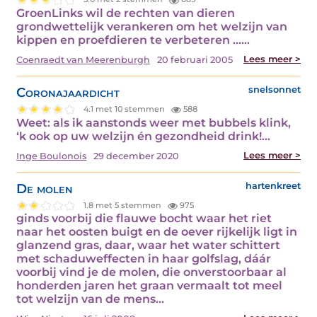
GroenLinks wil de rechten van dieren
grondwettelijk verankeren om het welzijn van
kippen en proefdieren te verbeteren ...…
Lees meer >
Coenraedt van Meerenburgh
20 februari 2005
Coronajaardicht
snelsonnet
4.1 met 10 stemmen
588
Weet: als ik aanstonds weer met bubbels klink,
‘k ook op uw welzijn én gezondheid drink!…
Lees meer >
Inge Boulonois
29 december 2020
De molen
hartenkreet
1.8 met 5 stemmen
975
ginds voorbij die flauwe bocht waar het riet
naar het oosten buigt en de oever rijkelijk ligt in
glanzend gras, daar, waar het water schittert
met schaduweffecten in haar golfslag, dáár
voorbij vind je de molen, die onverstoorbaar al
honderden jaren het graan vermaalt tot meel
tot welzijn van de mens…