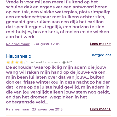
Vrede is voor mij een merel fluitend op het
schuine dak en ergens ver een antwoord horen
op een tak, een vlakke waterplas, plots rimpelig:
een eendenechtpaar met kuikens achter zich,
gemaaid gras ruiken aan een dijk het carillon
dat speelt ergens tegelijk, een horizon te zien
met huisjes, bos en kerk, of molen en de wieken
aan het werk…
Lees meer >
Ralameimaar
12 augustus 2015
Helderheid
netgedicht
4.0 met 1 stemmen
457
De schouder waarop ik lig mijn adem die jouw
wang wil raken mijn hand op de jouwe waken,
mijn been lui laten over dat van jouw... buiten
donker, frisse winterkou in deze nacht zo helder
dat 'k me op de juiste huid gevlijd, mijn adem in
die van jou verglijdt alleen jouw stem nog geldt,
en dan het dromen, wegzinken in het
onbegrensde veld…
Lees meer >
Ralameimaar
23 november 2015