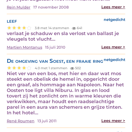
Lees meer >
Rein Mulder
17 november 2008
leef
netgedicht
3.8 met 14 stemmen
641
verlaat je schaduw en sla verlost van ballast je
vleugels tot vlucht…
Lees meer >
Martien Montanus
15 juli 2010
De omgeving van Soest, een fraaie ring
netgedicht
4.0 met 1 stemmen
502
Niet ver van een bos, met hier en daar wat mos
steekt een obelisk de hemel in, opgericht door
een graaf, als hommage aan Napoleon. Naar het
Oosten toe ligt villa Niburu. In glas en lood
tovert zij het zonlicht om in warme kleuren die
verkwikken, maar houdt een raadselachtige
parel in een aura van schemers en grijze tinten.
In het hotel…
Lees meer >
René Roumen
13 juli 2011