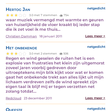
Hertog Jan
netgedicht
3.0 met 7 stemmen
754
waar muziek vermengd met warmte en geuren
van huiselijkheid de vloer kraakt bij ieder stap
die ik zet voel ik me thuis…
Lees meer >
Christien Damman
18 januari 2011
Het onbekende
netgedicht
3.0 met 2 stemmen
506
Regen en wind geselen de ruiten het is een
explosie van frustraties het klein zijn uitgemorst
zoveel jaren voorbij gedreven door
uitroeptekens mijn blik kijkt voor wat er komen
gaat het onbekende trekt aan alles lijkt uit mijn
lichaam verdreven zelfs de wind spreekt zijn
eigen taal ik blijf mij er tegen verzetten net
zolang totdat…
Lees meer >
Redcloud
23 december 2011
Queeste
netgedicht