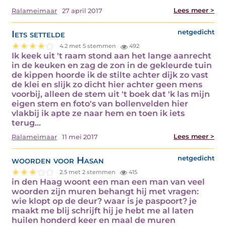
Lees meer >
Ralameimaar
27 april 2017
Iets settelde
netgedicht
4.2 met 5 stemmen
492
Ik keek uit 't raam stond aan het lange aanrecht
in de keuken en zag de zon in de gekleurde tuin
de kippen hoorde ik de stilte achter dijk zo vast
de klei en slijk zo dicht hier achter geen mens
voorbij, alleen de stem uit 't boek dat 'k las mijn
eigen stem en foto's van bollenvelden hier
vlakbij ik apte ze naar hem en toen ik iets
terug…
Lees meer >
Ralameimaar
11 mei 2017
woorden voor Hasan
netgedicht
2.5 met 2 stemmen
415
in den Haag woont een man een man van veel
woorden zijn muren behangt hij met vragen:
wie klopt op de deur? waar is je paspoort? je
maakt me blij schrijft hij je hebt me al laten
huilen honderd keer en maal de muren