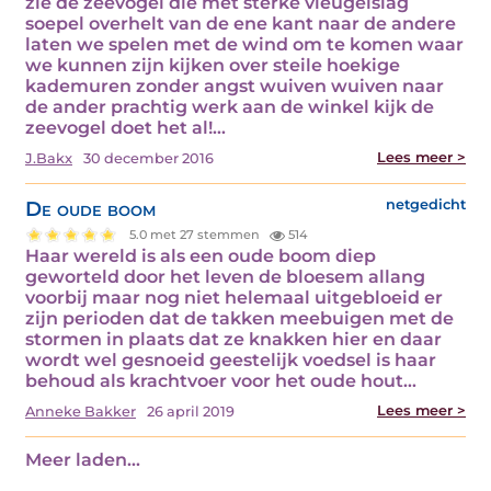
zie de zeevogel die met sterke vleugelslag
soepel overhelt van de ene kant naar de andere
laten we spelen met de wind om te komen waar
we kunnen zijn kijken over steile hoekige
kademuren zonder angst wuiven wuiven naar
de ander prachtig werk aan de winkel kijk de
zeevogel doet het al!…
Lees meer >
J.Bakx
30 december 2016
De oude boom
netgedicht
5.0 met 27 stemmen
514
Haar wereld is als een oude boom diep
geworteld door het leven de bloesem allang
voorbij maar nog niet helemaal uitgebloeid er
zijn perioden dat de takken meebuigen met de
stormen in plaats dat ze knakken hier en daar
wordt wel gesnoeid geestelijk voedsel is haar
behoud als krachtvoer voor het oude hout…
Lees meer >
Anneke Bakker
26 april 2019
Meer laden...