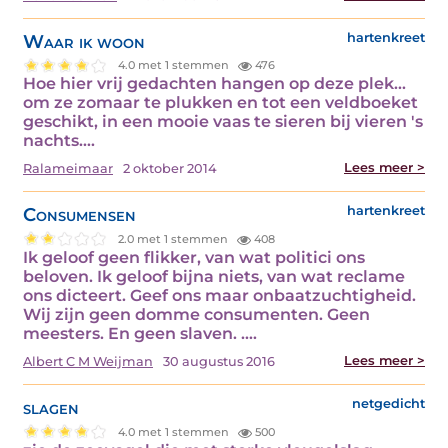
Waar ik woon
hartenkreet
4.0 met 1 stemmen
476
Hoe hier vrij gedachten hangen op deze plek...
om ze zomaar te plukken en tot een veldboeket
geschikt, in een mooie vaas te sieren bij vieren 's
nachts.…
Lees meer >
Ralameimaar
2 oktober 2014
Consumensen
hartenkreet
2.0 met 1 stemmen
408
Ik geloof geen flikker, van wat politici ons
beloven. Ik geloof bijna niets, van wat reclame
ons dicteert. Geef ons maar onbaatzuchtigheid.
Wij zijn geen domme consumenten. Geen
meesters. En geen slaven. .…
Lees meer >
Albert C M Weijman
30 augustus 2016
slagen
netgedicht
4.0 met 1 stemmen
500