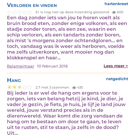
Verloren en vinden
hartenkreet
Er is nog niet op deze inzending gestemd.
600
Een dag zonder iets van jou te horen voelt als
bruin brood eten, zonder enige volkoren, als een
stadje zonder toren, als een zee, waarin een
schip verloren, als een tandarts zonder boren,
als mist 's morgens zonder ochtendgloren... en
toch, vandaag was ik weer als herboren, voelde
me zelfs uitverkoren, want mooier nog dan
klokkenspel en haar…
Lees meer >
Ralameimaar
10 februari 2016
Hang
netgedicht
2.7 met 3 stemmen
435
Bij ieder is er wel de hang om ergens voor te
zorgen, iets van belang hetzij je kind, je dier, je
vader je gezin, je fiets, je huis, je lijf je land jouw
wereld, jouw verstand precies als in de
dierenwereld. Waar komt die zorg vandaan de
hang om te bestaan om door te gaan, te leven
uit te rusten, stil te staan, ja zelfs in de dood?
Uit…