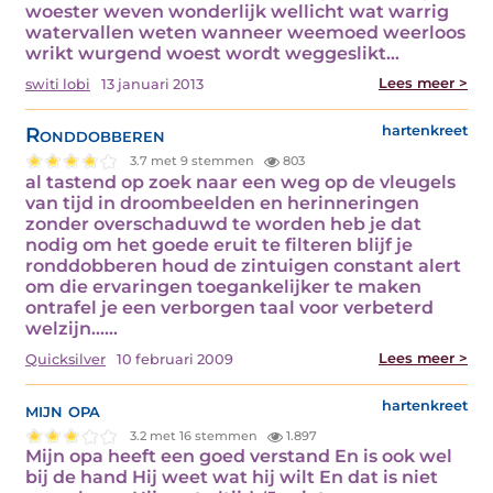
woester weven wonderlijk wellicht wat warrig
watervallen weten wanneer weemoed weerloos
wrikt wurgend woest wordt weggeslikt…
Lees meer >
switi lobi
13 januari 2013
Ronddobberen
hartenkreet
3.7 met 9 stemmen
803
al tastend op zoek naar een weg op de vleugels
van tijd in droombeelden en herinneringen
zonder overschaduwd te worden heb je dat
nodig om het goede eruit te filteren blijf je
ronddobberen houd de zintuigen constant alert
om die ervaringen toegankelijker te maken
ontrafel je een verborgen taal voor verbeterd
welzijn……
Lees meer >
Quicksilver
10 februari 2009
mijn opa
hartenkreet
3.2 met 16 stemmen
1.897
Mijn opa heeft een goed verstand En is ook wel
bij de hand Hij weet wat hij wilt En dat is niet