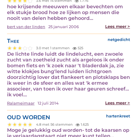
3.6 met 14 stemmen
1.776
hoe krijsende meeuwen elkaar bevechten om
elk stukje brood hoe ze lijken op mensen die
nooit van delen hebben gehoord…
Lees meer >
bert van der linden
25 januari 2006
Thee
netgedicht
3.0 met 1 stemmen
525
De lichte linde luidt de lindelucht, een zwoele
zucht van zoetheid zucht als argeloos ik onder
bomen fiets en 'k zoek naar 't bladerdak ja, zie
witte klokjes bung'lend luiden lichtgroen
doorzichtig lover dat flankeert en plotsklaps ben
ik weer in de sfeer en alles wat 'k ermee
associeer, van toen ik over haar geuren schreef...
ik voel…
Lees meer >
Ralameimaar
12 juli 2014
OUD WORDEN
hartenkreet
4.8 met 56 stemmen
1.625
Moge je gelukkig oud worden- tot de kaarsen op
je verjaardagstaart niet meer kunt tellen…