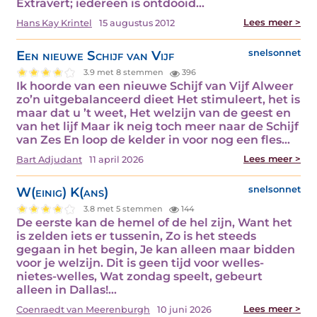
Extravert; iedereen is ontdooid…
Lees meer >
Hans Kay Krintel
15 augustus 2012
Een nieuwe Schijf van Vijf
snelsonnet
3.9 met 8 stemmen
396
Ik hoorde van een nieuwe Schijf van Vijf Alweer
zo’n uitgebalanceerd dieet Het stimuleert, het is
maar dat u ’t weet, Het welzijn van de geest en
van het lijf Maar ik neig toch meer naar de Schijf
van Zes En loop de kelder in voor nog een fles…
Lees meer >
Bart Adjudant
11 april 2026
W(einig) K(ans)
snelsonnet
3.8 met 5 stemmen
144
De eerste kan de hemel of de hel zijn, Want het
is zelden iets er tussenin, Zo is het steeds
gegaan in het begin, Je kan alleen maar bidden
voor je welzijn. Dit is geen tijd voor welles-
nietes-welles, Wat zondag speelt, gebeurt
alleen in Dallas!…
Lees meer >
Coenraedt van Meerenburgh
10 juni 2026