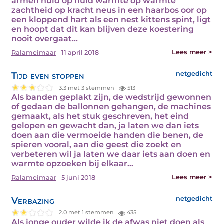
armen huid op huid warmte op warmte
zachtheid op kracht neus in een haarbos oor op
een kloppend hart als een nest kittens spint, ligt
en hoopt dat dit kan blijven deze koestering
nooit overgaat…
Lees meer >
Ralameimaar
11 april 2018
Tijd even stoppen
netgedicht
3.3 met 3 stemmen
513
Als banden geplakt zijn, de wedstrijd gewonnen
of gedaan de ballonnen gehangen, de machines
gemaakt, als het stuk geschreven, het eind
gelopen en gewacht dan, ja laten we dan iets
doen aan die vermoeide handen die benen, de
spieren vooral, aan die geest die zoekt en
verbeteren wil ja laten we daar iets aan doen en
warmte opzoeken bij elkaar…
Lees meer >
Ralameimaar
5 juni 2018
Verbazing
netgedicht
2.0 met 1 stemmen
435
Als jonge ouder wilde ik de afwas niet doen als