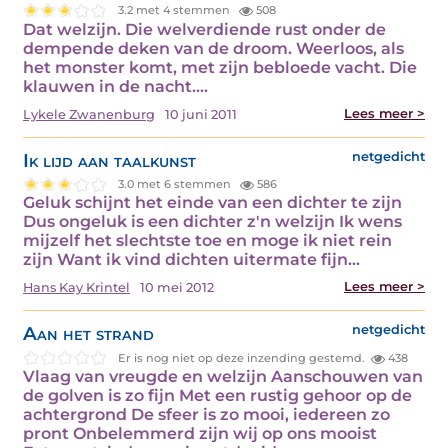
3.2 met 4 stemmen
508
Dat welzijn. Die welverdiende rust onder de
dempende deken van de droom. Weerloos, als
het monster komt, met zijn bebloede vacht. Die
klauwen in de nacht.…
Lees meer >
Lykele Zwanenburg
10 juni 2011
Ik lijd aan taalkunst
netgedicht
3.0 met 6 stemmen
586
Geluk schijnt het einde van een dichter te zijn
Dus ongeluk is een dichter z'n welzijn Ik wens
mijzelf het slechtste toe en moge ik niet rein
zijn Want ik vind dichten uitermate fijn…
Lees meer >
Hans Kay Krintel
10 mei 2012
Aan het strand
netgedicht
Er is nog niet op deze inzending gestemd.
438
Vlaag van vreugde en welzijn Aanschouwen van
de golven is zo fijn Met een rustig gehoor op de
achtergrond De sfeer is zo mooi, iedereen zo
pront Onbelemmerd zijn wij op ons mooist