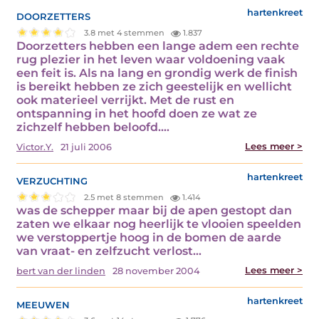
doorzetters
hartenkreet
3.8 met 4 stemmen
1.837
Doorzetters hebben een lange adem een rechte
rug plezier in het leven waar voldoening vaak
een feit is. Als na lang en grondig werk de finish
is bereikt hebben ze zich geestelijk en wellicht
ook materieel verrijkt. Met de rust en
ontspanning in het hoofd doen ze wat ze
zichzelf hebben beloofd.…
Lees meer >
Victor.Y.
21 juli 2006
verzuchting
hartenkreet
2.5 met 8 stemmen
1.414
was de schepper maar bij de apen gestopt dan
zaten we elkaar nog heerlijk te vlooien speelden
we verstoppertje hoog in de bomen de aarde
van vraat- en zelfzucht verlost…
Lees meer >
bert van der linden
28 november 2004
meeuwen
hartenkreet