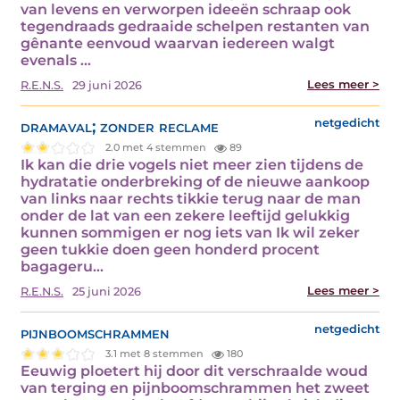
van levens en verworpen ideeën schraap ook
tegendraads gedraaide schelpen restanten van
gênante eenvoud waarvan iedereen walgt
evenals ...
Lees meer >
R.E.N.S.
29 juni 2026
dramaval; zonder reclame
netgedicht
2.0 met 4 stemmen
89
Ik kan die drie vogels niet meer zien tijdens de
hydratatie onderbreking of de nieuwe aankoop
van links naar rechts tikkie terug naar de man
onder de lat van een zekere leeftijd gelukkig
kunnen sommigen er nog iets van Ik wil zeker
geen tukkie doen geen honderd procent
bagageru...
Lees meer >
R.E.N.S.
25 juni 2026
pijnboomschrammen
netgedicht
3.1 met 8 stemmen
180
Eeuwig ploetert hij door dit verschraalde woud
van terging en pijnboomschrammen het zweet