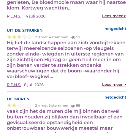
genieten, De bloedmooie maan waar hij naartoe
klom. Kortweg wachtten...
Lees meer >
R.E.N.S.
14 juli 2026
uit de struiken
netgedicht
2.8 met 4 stemmen
92
Hij liet de landschappen aan zich voorbijtrekken
terwijl meereizende seizoenen -op vleugels
zonder einde- wiegden in uiterste regionen van
zijn zichtlijnen Hij zag er geen heil meer in om
zijn benen verder te strekken ondanks
waarschuwingen dat de boom -waaronder hij
verbleef- wegkwi...
Lees meer >
R.E.N.S.
8 juli 2026
de muren
netgedicht
2.4 met 5 stemmen
88
vaak zijn het de muren die mij binnen danwel
buiten houden zij blijken dan invoelbaar of een
gevisualiseerde opstandigheid een
onbetrouwbaar bouwwerkje meestal maar