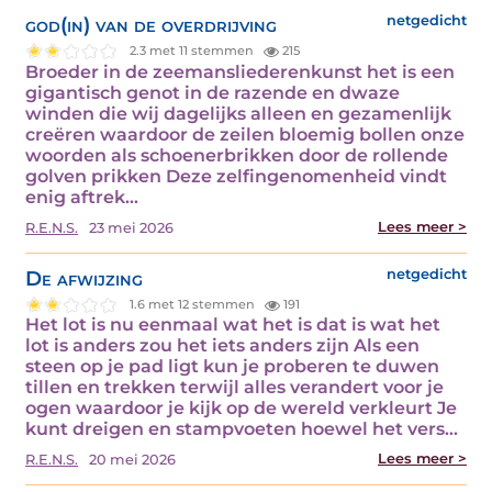
god(in) van de overdrijving
netgedicht
2.3 met 11 stemmen
215
Broeder in de zeemansliederenkunst het is een
gigantisch genot in de razende en dwaze
winden die wij dagelijks alleen en gezamenlijk
creëren waardoor de zeilen bloemig bollen onze
woorden als schoenerbrikken door de rollende
golven prikken Deze zelfingenomenheid vindt
enig aftrek...
Lees meer >
R.E.N.S.
23 mei 2026
De afwijzing
netgedicht
1.6 met 12 stemmen
191
Het lot is nu eenmaal wat het is dat is wat het
lot is anders zou het iets anders zijn Als een
steen op je pad ligt kun je proberen te duwen
tillen en trekken terwijl alles verandert voor je
ogen waardoor je kijk op de wereld verkleurt Je
kunt dreigen en stampvoeten hoewel het vers...
Lees meer >
R.E.N.S.
20 mei 2026