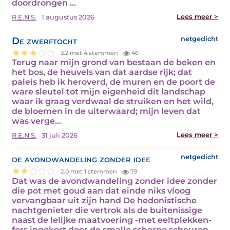
doordrongen ...
Lees meer >
R.E.N.S.
1 augustus 2026
De zwerftocht
netgedicht
3.2 met 4 stemmen
46
Terug naar mijn grond van bestaan de beken en
het bos, de heuvels van dat aardse rijk; dat
paleis heb ik heroverd, de muren en de poort de
ware sleutel tot mijn eigenheid dit landschap
waar ik graag verdwaal de struiken en het wild,
de bloemen in de uiterwaard; mijn leven dat
was verge...
Lees meer >
R.E.N.S.
31 juli 2026
de avondwandeling zonder idee
netgedicht
2.0 met 1 stemmen
79
Dat was de avondwandeling zonder idee zonder
die pot met goud aan dat einde niks vloog
vervangbaar uit zijn hand De hedonistische
nachtgenieter die vertrok als de buitenissige
naast de lelijke maatvoering -met eeltplekken-
fors ingekort door de smalle scherpe scheuren