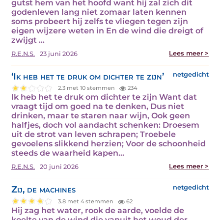
gutst hem van het hoofd want hij zal zich dit
godenleven lang niet zomaar laten kennen
soms probeert hij zelfs te vliegen tegen zijn
eigen wijzere weten in En de wind die dreigt of
zwijgt ...
Lees meer >
R.E.N.S.
23 juni 2026
‘Ik heb het te druk om dichter te zijn’
netgedicht
2.3 met 10 stemmen
234
Ik heb het te druk om dichter te zijn Want dat
vraagt tijd om goed na te denken, Dus niet
drinken, maar te staren naar wijn, Ook geen
halfjes, doch vol aandacht schenken: Droesem
uit de strot van leven schrapen; Troebele
gevoelens slikkend herzien; Voor de schoonheid
steeds de waarheid kapen...
Lees meer >
R.E.N.S.
20 juni 2026
Zij, de machines
netgedicht
3.8 met 4 stemmen
62
Hij zag het water, rook de aarde, voelde de
koelte van de wind die vanuit het woud der