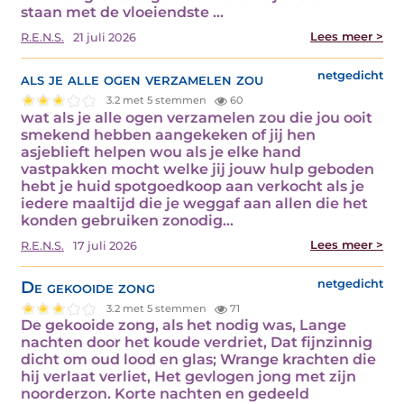
staan met de vloeiendste ...
Lees meer >
R.E.N.S.
21 juli 2026
als je alle ogen verzamelen zou
netgedicht
3.2 met 5 stemmen
60
wat als je alle ogen verzamelen zou die jou ooit
smekend hebben aangekeken of jij hen
asjeblieft helpen wou als je elke hand
vastpakken mocht welke jij jouw hulp geboden
hebt je huid spotgoedkoop aan verkocht als je
iedere maaltijd die je weggaf aan allen die het
konden gebruiken zonodig...
Lees meer >
R.E.N.S.
17 juli 2026
De gekooide zong
netgedicht
3.2 met 5 stemmen
71
De gekooide zong, als het nodig was, Lange
nachten door het koude verdriet, Dat fijnzinnig
dicht om oud lood en glas; Wrange krachten die
hij verlaat verliet, Het gevlogen jong met zijn
noorderzon. Korte nachten en gedeeld