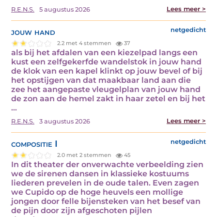
Lees meer >
R.E.N.S.
5 augustus 2026
jouw hand
netgedicht
2.2 met 4 stemmen
37
als bij het afdalen van een kiezelpad langs een
kust een zelfgekerfde wandelstok in jouw hand
de klok van een kapel klinkt op jouw bevel of bij
het opstijgen van dat maakbaar land aan die
zee het aangepaste vleugelplan van jouw hand
de zon aan de hemel zakt in haar zetel en bij het
...
Lees meer >
R.E.N.S.
3 augustus 2026
compositie I
netgedicht
2.0 met 2 stemmen
45
In dit theater der onverwachte verbeelding zien
we de sirenen dansen in klassieke kostuums
liederen prevelen in de oude talen. Even zagen
we Cupido op de hoge heuvels een mollige
jongen door felle bijensteken van het besef van
de pijn door zijn afgeschoten pijlen