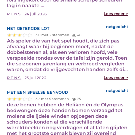
lag in naakte ...
Lees meer >
R.E.N.S.
24 juli 2026
het getergde lot
netgedicht
3.0 met 2 stemmen
48
Als speler die van het spel houdt, die zich pas
afvraagt waar hij beginnen moet, nadat de
dobbelstenen al, als een verloren hoofd, vele
verspeelde rondes over de tafel zijn gerold. Toen
die seizoenen jarenlang en verbreed vergleden
waren, omdat de vrijgevochten handen zelfs di...
Lees meer >
R.E.N.S.
23 juli 2026
met een speelse eenvoud
netgedicht
3.2 met 5 stemmen
75
deze benen hebben de Helikon én de Olympus
bedwongen deze handen bomen verzaagd tot
molens die ijdele winden opjoegen deze
schouders konden al die verschillende
wereldbeelden nog verdragen of af laten glijden
met het grootste gemak bleven zij overeind