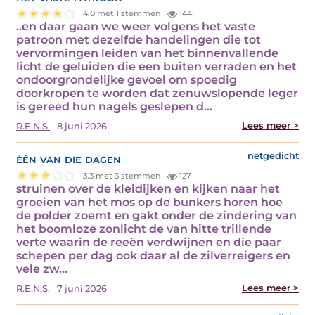
4.0 met 1 stemmen
144
..en daar gaan we weer volgens het vaste
patroon met dezelfde handelingen die tot
vervormingen leiden van het binnenvallende
licht de geluiden die een buiten verraden en het
ondoorgrondelijke gevoel om spoedig
doorkropen te worden dat zenuwslopende leger
is gereed hun nagels geslepen d...
Lees meer >
R.E.N.S.
8 juni 2026
één van die dagen
netgedicht
3.3 met 3 stemmen
127
struinen over de kleidijken en kijken naar het
groeien van het mos op de bunkers horen hoe
de polder zoemt en gakt onder de zindering van
het boomloze zonlicht de van hitte trillende
verte waarin de reeën verdwijnen en die paar
schepen per dag ook daar al de zilverreigers en
vele zw...
Lees meer >
R.E.N.S.
7 juni 2026