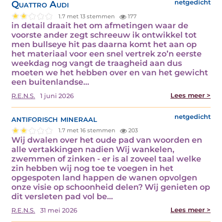
Quattro Audi
netgedicht
1.7 met 13 stemmen
177
in detail draait het om afmetingen waar de
voorste ander zegt schreeuw ik ontwikkel tot
men bullseye hit pas daarna komt het aan op
het materiaal voor een snel vertrek zo’n eerste
weekdag nog vangt de traagheid aan dus
moeten we het hebben over en van het gewicht
een buitenlandse...
Lees meer >
R.E.N.S.
1 juni 2026
antiforisch mineraal
netgedicht
1.7 met 16 stemmen
203
Wij dwalen over het oude pad van woorden en
alle vertakkingen nadien Wij wankelen,
zwemmen of zinken - er is al zoveel taal welke
zin hebben wij nog toe te voegen in het
opgespoten land happen de wanen opvolgen
onze visie op schoonheid delen? Wij genieten op
dit versleten pad vol be...
Lees meer >
R.E.N.S.
31 mei 2026