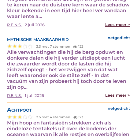
te keren naar de duistere kern waar de schaduw
kleur bekende in een tijd hier heel ver vandaan
waar lente a...
Lees meer >
R.E.N.S.
2 juli 2026
mythische maakbaarheid
netgedicht
3.3 met 7 stemmen
122
Alle verwachtingen die hij de berg opduwt en
donkere dalen die hij verder uitdiept een lucht
die zwaarder wordt door de lasten die hij
zichzelf oplegt - het verzwijgen van dat wat
leeft waaronder ook de stilte zelf - In dat
vacuüm van zijn probeert hij toch door te leven
zijn op...
Lees meer >
R.E.N.S.
1 juli 2026
Achtpoot
netgedicht
2.5 met 4 stemmen
123
Mijn hoop en fantasieën strekken zich als
eindeloze tentakels uit over de bodems der
oceanen waarvan ik alle restjes en overblijfselen