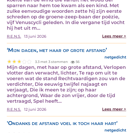
sparren naar hem toe kwam als een kind. Met
zulke eenvoudige woorden zette hij zijn eerste
schreden op de groene-zeep-baan der poëzie,
vijf Venuscycli geleden. In die vergane tijd vocht
hij het uit m...
Lees meer >
R.E.N.S.
13 juni 2026
‘Mijn dagen, met haar op grote afstand’
netgedicht
3.3 met 3 stemmen
56
Mijn dagen, met haar op grote afstand, Verlopen
vlotter dan verwacht, lichter, Te rap om uit te
voeren wat de stand Rechtvaardigen zou van de
verdichter, Die eeuwig twijfel najaagt en
verjaagt, Die ik meen te zijn; op haar
achtergrond, Waar de zon vrijer, door de tijd
vertraagd, Spel heeft...
Lees meer >
R.E.N.S.
12 juni 2026
'Ondanks de afstand voel ik toch haar hart'
netgedicht