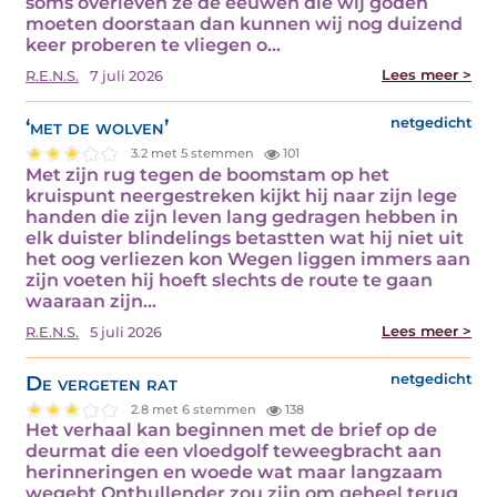
soms overleven ze de eeuwen die wij goden
moeten doorstaan dan kunnen wij nog duizend
keer proberen te vliegen o...
Lees meer >
R.E.N.S.
7 juli 2026
‘met de wolven’
netgedicht
3.2 met 5 stemmen
101
Met zijn rug tegen de boomstam op het
kruispunt neergestreken kijkt hij naar zijn lege
handen die zijn leven lang gedragen hebben in
elk duister blindelings betastten wat hij niet uit
het oog verliezen kon Wegen liggen immers aan
zijn voeten hij hoeft slechts de route te gaan
waaraan zijn...
Lees meer >
R.E.N.S.
5 juli 2026
De vergeten rat
netgedicht
2.8 met 6 stemmen
138
Het verhaal kan beginnen met de brief op de
deurmat die een vloedgolf teweegbracht aan
herinneringen en woede wat maar langzaam
wegebt Onthullender zou zijn om geheel terug