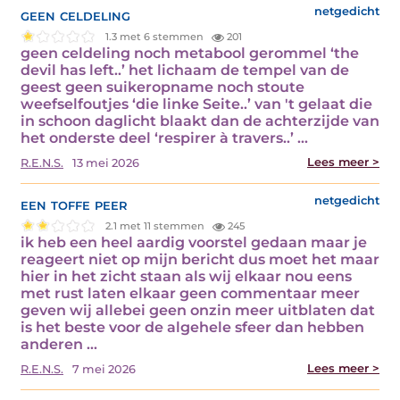
geen celdeling
netgedicht
1.3 met 6 stemmen
201
geen celdeling noch metabool gerommel ‘the
devil has left..’ het lichaam de tempel van de
geest geen suikeropname noch stoute
weefselfoutjes ‘die linke Seite..’ van 't gelaat die
in schoon daglicht blaakt dan de achterzijde van
het onderste deel ‘respirer à travers..’ ...
Lees meer >
R.E.N.S.
13 mei 2026
een toffe peer
netgedicht
2.1 met 11 stemmen
245
ik heb een heel aardig voorstel gedaan maar je
reageert niet op mijn bericht dus moet het maar
hier in het zicht staan als wij elkaar nou eens
met rust laten elkaar geen commentaar meer
geven wij allebei geen onzin meer uitblaten dat
is het beste voor de algehele sfeer dan hebben
anderen ...
Lees meer >
R.E.N.S.
7 mei 2026