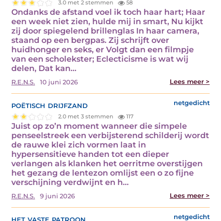
3.0 met 2 stemmen
58
Ondanks de afstand voel ik toch haar hart; Haar
een week niet zien, hulde mij in smart, Nu kijkt
zij door spiegelend brillenglas In haar camera,
staand op een bergpas. Zij schrijft over
huidhonger en seks, er Volgt dan een filmpje
van een scholekster; Eclecticisme is wat wij
delen, Dat kan...
Lees meer >
R.E.N.S.
10 juni 2026
poëtisch drijfzand
netgedicht
2.0 met 3 stemmen
117
Juist op zo’n moment wanneer die simpele
penseelstreek een verbijsterend schilderij wordt
de rauwe klei zich vormen laat in
hypersensitieve handen tot een dieper
verlangen als klanken het oerritme overstijgen
het gezang de lentezon omlijst een o zo fijne
verschijning verdwijnt en h...
Lees meer >
R.E.N.S.
9 juni 2026
het vaste patroon
netgedicht