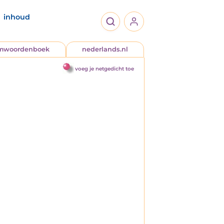
inhoud
jmwoordenboek
nederlands.nl
voeg je netgedicht toe