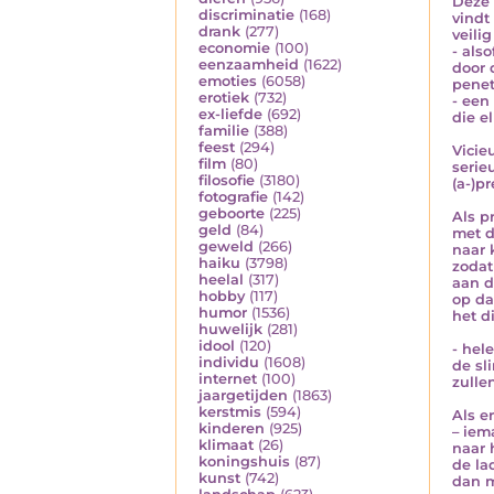
Deze 
discriminatie
(168)
vindt
drank
(277)
veili
economie
(100)
- als
eenzaamheid
(1622)
door 
emoties
(6058)
penet
erotiek
(732)
- een
ex-liefde
(692)
die e
familie
(388)
feest
(294)
Vicie
film
(80)
serie
filosofie
(3180)
(a-)pr
fotografie
(142)
geboorte
(225)
Als p
geld
(84)
met d
geweld
(266)
naar 
haiku
(3798)
zodat
heelal
(317)
aan d
hobby
(117)
op d
humor
(1536)
het di
huwelijk
(281)
idool
(120)
- hele
individu
(1608)
de sl
internet
(100)
zulle
jaargetijden
(1863)
kerstmis
(594)
Als e
kinderen
(925)
– iem
klimaat
(26)
naar 
koningshuis
(87)
de la
kunst
(742)
dan m