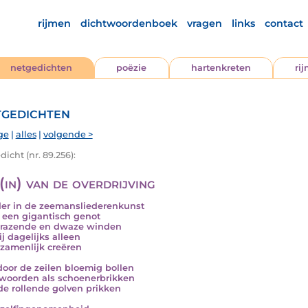
rijmen
dichtwoordenboek
vragen
links
contact
netgedichten
poëzie
hartenkreten
ri
gedichten
ge
|
alles
|
volgende >
icht (nr. 89.256):
(in) van de overdrijving
er in de zeemansliederenkunst
s een gigantisch genot
 razende en dwaze winden
ij dagelijks alleen
zamenlijk creëren
oor de zeilen bloemig bollen
woorden als schoenerbrikken
de rollende golven prikken