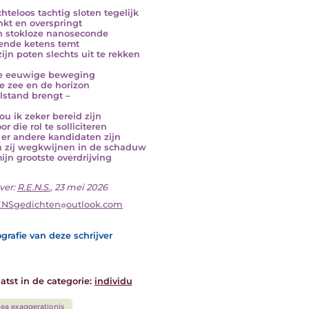
chteloos tachtig sloten tegelijk
kt en overspringt
n stokloze nanoseconde
ende ketens temt
zijn poten slechts uit te rekken
e eeuwige beweging
e zee en de horizon
ilstand brengt –
ou ik zeker bereid zijn
r die rol te solliciteren
 er andere kandidaten zijn
n zij wegkwijnen in de schaduw
ijn grootste overdrijving
ver:
R.E.N.S.
, 23 mei 2026
ENSgedichten
outlook.com
grafie van deze schrijver
atst in de categorie:
individu
ea exaggerationis