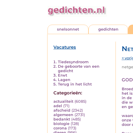
snelsonnet
gedichten
Vacatures
Net
< vori
Tiedesyndroom
De geboorte van een
netged
gedicht
Erwt
god
Lagen
Terug in het licht
Broed
Categorieën:
het i
in de
actualiteit
(6085)
die w
adel
(71)
en ge
afscheid
(2342)
algemeen
(2731)
waard
bedankt
(485)
onze 
biologie
(128)
door 
corona
(173)
dieren
(956)