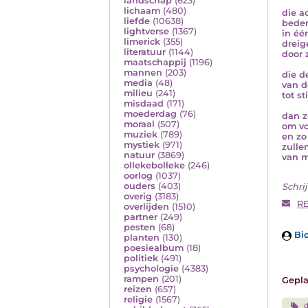
landschap
(623)
lichaam
(480)
die a
liefde
(10638)
beden
lightverse
(1367)
in éé
limerick
(355)
dreig
literatuur
(1144)
door 
maatschappij
(1196)
mannen
(203)
die d
media
(48)
van d
milieu
(241)
tot st
misdaad
(171)
moederdag
(76)
dan z
moraal
(507)
om voo
muziek
(789)
en zo
mystiek
(971)
zulle
natuur
(3869)
van m
ollekebolleke
(246)
oorlog
(1037)
ouders
(403)
Schrij
overig
(3183)
R
overlijden
(1510)
partner
(249)
pesten
(68)
Bio
planten
(130)
poesiealbum
(18)
politiek
(491)
psychologie
(4383)
rampen
(201)
Gepla
reizen
(657)
religie
(1567)
d