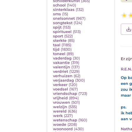
schilderkunst
(365)
school
(140)
sinterklaas
(132)
sms
(15)
snelsonnet
(967)
songtekst
(124)
spijt
(153)
spiritueel
(513)
sport
(522)
sterkte
(85)
taal
(1185)
tijd
(1830)
toneel
(89)
vaderdag
(30)
Er zij
vakantie
(319)
valentijn
(137)
R.E.N.
verdriet
(1229)
verhuizen
(62)
Op ba
verjaardag
(300)
een g
verkeer
(120)
voedsel
(167)
zou i
vriendschap
(723)
maar 
vrijheid
(894)
vrouwen
(501)
welzijn
(535)
ps.
wereld
(636)
ik he
werk
(227)
aan v
wetenschap
(160)
woede
(208)
Nath
woonoord
(430)