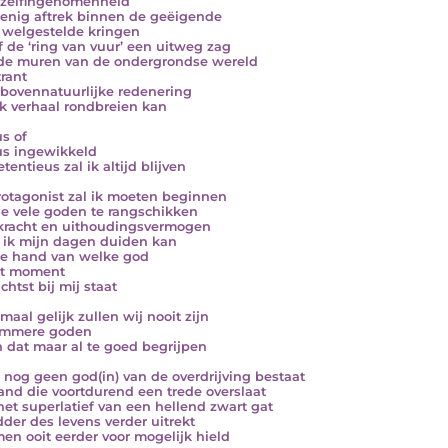
zelfingenomenheid
 enig aftrek binnen de geëigende
g welgestelde kringen
of de ‘ring van vuur’ een uitweg zag
de muren van de ondergrondse wereld
rant
 bovennatuurlijke redenering
lk verhaal rondbreien kan
us of
us ingewikkeld
etentieus zal ik altijd blijven
rotagonist zal ik moeten beginnen
e vele goden te rangschikken
kracht en uithoudingsvermogen
 ik mijn dagen duiden kan
e hand van welke god
at moment
chtst bij mij staat
maal gelijk zullen wij nooit zijn
immere goden
n dat maar al te goed begrijpen
r nog geen god(in) van de overdrijving bestaat
and die voortdurend een trede overslaat
het superlatief van een hellend zwart gat
dder des levens verder uitrekt
en ooit eerder voor mogelijk hield