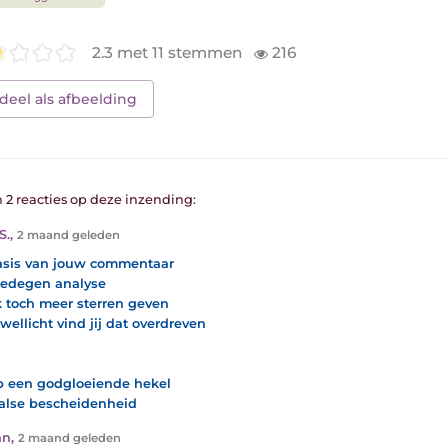
2.3 met 11 stemmen
216
deel als afbeelding
n 2 reacties op deze inzending:
S.
,
2 maand geleden
sis van jouw commentaar
edegen analyse
k toch meer sterren geven
wellicht vind jij dat overdreven
b een godgloeiende hekel
alse bescheidenheid
an
,
2 maand geleden