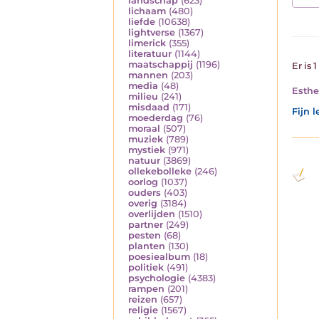
landschap
(623)
lichaam
(480)
liefde
(10638)
lightverse
(1367)
limerick
(355)
literatuur
(1144)
maatschappij
(1196)
Er is 
mannen
(203)
media
(48)
Esther
milieu
(241)
misdaad
(171)
Fijn 
moederdag
(76)
moraal
(507)
muziek
(789)
mystiek
(971)
natuur
(3869)
ollekebolleke
(246)
oorlog
(1037)
ouders
(403)
overig
(3184)
overlijden
(1510)
partner
(249)
pesten
(68)
planten
(130)
poesiealbum
(18)
politiek
(491)
psychologie
(4383)
rampen
(201)
reizen
(657)
religie
(1567)