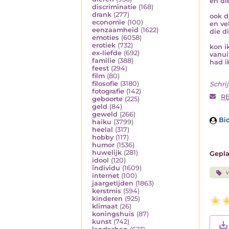
en di
discriminatie
(168)
drank
(277)
ook d
economie
(100)
en ve
eenzaamheid
(1622)
die d
emoties
(6058)
erotiek
(732)
kon i
ex-liefde
(692)
vanui
familie
(388)
had i
feest
(294)
film
(80)
filosofie
(3180)
Schrij
fotografie
(142)
R
geboorte
(225)
geld
(84)
geweld
(266)
Bio
haiku
(3799)
heelal
(317)
hobby
(117)
humor
(1536)
huwelijk
(281)
Gepla
idool
(120)
individu
(1609)
v
internet
(100)
jaargetijden
(1863)
kerstmis
(594)
kinderen
(925)
klimaat
(26)
koningshuis
(87)
kunst
(742)