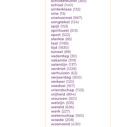
schilderkunst
(365)
school
(140)
sinterklaas
(132)
sms
(15)
snelsonnet
(967)
songtekst
(124)
spijt
(153)
spiritueel
(513)
sport
(522)
sterkte
(85)
taal
(1185)
tijd
(1830)
toneel
(89)
vaderdag
(30)
vakantie
(319)
valentijn
(137)
verdriet
(1229)
verhuizen
(62)
verjaardag
(300)
verkeer
(120)
voedsel
(167)
vriendschap
(723)
vrijheid
(894)
vrouwen
(501)
welzijn
(535)
wereld
(636)
werk
(227)
wetenschap
(160)
woede
(208)
woonoord
(430)