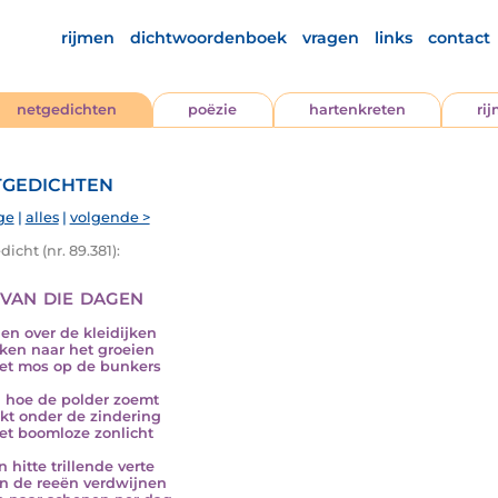
rijmen
dichtwoordenboek
vragen
links
contact
netgedichten
poëzie
hartenkreten
ri
gedichten
ge
|
alles
|
volgende >
icht (nr. 89.381):
 van die dagen
nen over de kleidijken
jken naar het groeien
et mos op de bunkers
 hoe de polder zoemt
kt onder de zindering
et boomloze zonlicht
 hitte trillende verte
n de reeën verdwijnen