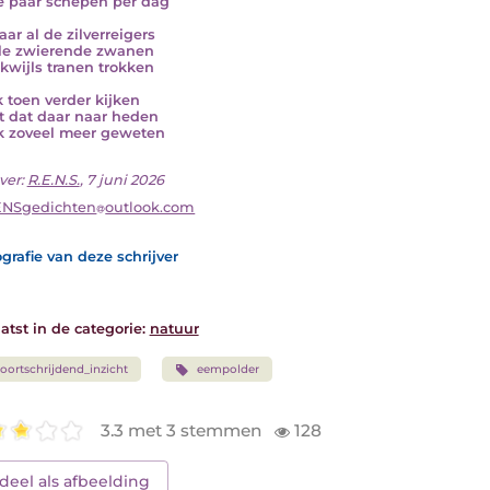
e paar schepen per dag
aar al de zilverreigers
le zwierende zwanen
ikwijls tranen trokken
k toen verder kijken
t dat daar naar heden
k zoveel meer geweten
ver:
R.E.N.S.
, 7 juni 2026
ENSgedichten
outlook.com
grafie van deze schrijver
atst in de categorie:
natuur
oortschrijdend_inzicht
eempolder
3.3 met 3 stemmen
128
deel als afbeelding