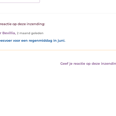
1 reactie op deze inzending:
 Bevillia
,
2 maand geleden
leesvoer voor een regenmiddag in juni.
Geef je reactie op deze inzendin