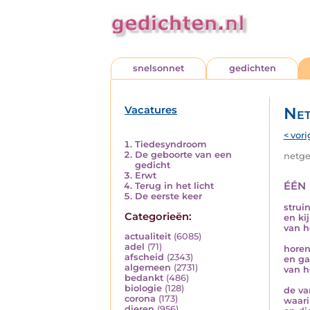
snelsonnet
gedichten
Vacatures
Net
< vori
Tiedesyndroom
De geboorte van een
netged
gedicht
Erwt
één
Terug in het licht
De eerste keer
strui
Categorieën:
en ki
van h
actualiteit
(6085)
adel
(71)
horen
afscheid
(2343)
en ga
algemeen
(2731)
van h
bedankt
(486)
biologie
(128)
de van
corona
(173)
waari
dieren
(956)