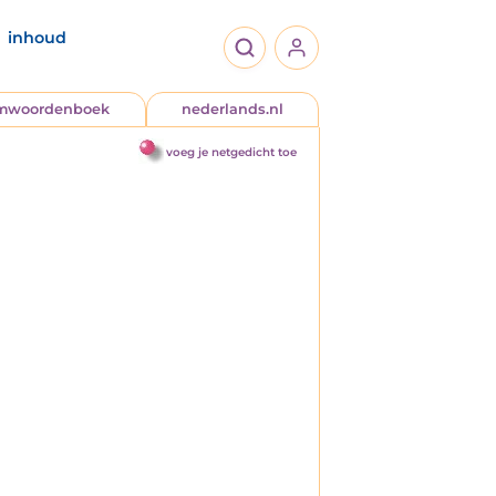
inhoud
jmwoordenboek
nederlands.nl
voeg je netgedicht toe