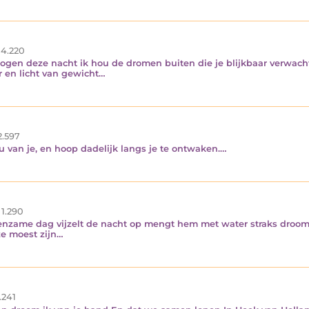
4.220
e ogen deze nacht ik hou de dromen buiten die je blijkbaar verwacht
er en licht van gewicht…
2.597
hou van je, en hoop dadelijk langs je te ontwaken.…
1.290
 eenzame dag vijzelt de nacht op mengt hem met water straks dro
ze moest zijn…
.241