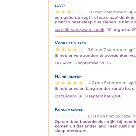
slaap
3.0 met 2 stemmen
een geliefde zegt 'ik heb slaap' denk je 
praat in haar slaap dus slapen is niet a
cornelis van zwaanshoek
10 augustus 2
Voor het slapen
3.6 met 7 stemmen
1
Ik heb er vele zonden te overdenken vo
Lex Root
6 september 2006
Na het slapen
4.6 met 5 stemmen
1
Ik heb er velen lang zonder zonde los 
jos zuiderwijk
8 september 2006
Kunnen slapen
Er is nog niet op deze 
Op een bed bedenksels strijkt hij neer i
komen uit dat ander land : een rust die
slaap ommuurt.…