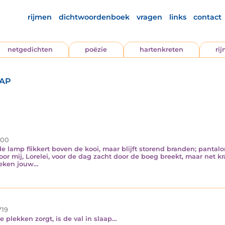
rijmen
dichtwoordenboek
vragen
links
contact
netgedichten
poëzie
hartenkreten
ri
aap
00
 lamp flikkert boven de kooi, maar blijft storend branden; pantalon
or mij, Lorelei, voor de dag zacht door de boeg breekt, maar net k
bleken jouw…
19
e plekken zorgt, is de val in slaap…