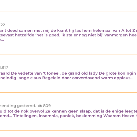
22
t deed samen met mij de krant hij las hem helemaal van A tot Z me
evast hetzelfde ‘het is goed, ik sta er nog niet bij’ vanmorgen heef
am…
1.917
waard De vedette van 't toneel, de grand old lady De grote koning
 oneindig lange claus Begeleid door oorverdovend warm applaus…
inzending gestemd.
809
uld tot de nok overvol Ze kennen geen slaap, dat is de enige leegte
vreemd... Tintelingen, insomnia, paniek, beklemming Waarom Hoezo H