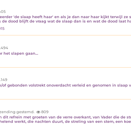
405
eerder 'de slaap heeft haar' en als je dan naar haar kijkt terwijl ze 
ls de dood blijft de vraag wat de slaap dan is en wat de dood laat
015
.494
or het slapen gaan…
.149
en/of gebonden volstrekt onoverdacht verleid en genomen in slaap
inzending gestemd.
809
n dit refrein met groeten van de verre overkant, van Vader die de 
 helend werkt, die nachten duurt, de streling van een stem, een ko