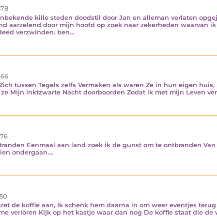
78
onbekende kille steden doodstil door Jan en alleman verlaten opge
d aarzelend door mijn hoofd op zoek naar zekerheden waarvan ik 
n deed verzwinden. ben…
66
 Zich tussen Tegels zelfs Vermaken als waren Ze in hun eigen huis
at ze Mijn inktzwarte Nacht doorboorden Zodat ik met mijn Leven v
76
e stranden Eenmaal aan land zoek ik de gunst om te ontbranden Van
zien ondergaan.…
50
 zet de koffie aan, Ik schenk hem daarna in om weer eventjes terug 
 me verloren Kijk op het kastje waar dan nog De koffie staat die de 