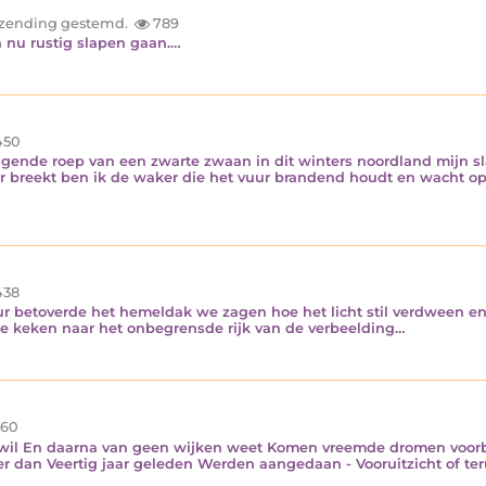
inzending gestemd.
789
n nu rustig slapen gaan.…
450
lagende roep van een zwarte zwaan in dit winters noordland mijn
ster breekt ben ik de waker die het vuur brandend houdt en wacht
38
eur betoverde het hemeldak we zagen hoe het licht stil verdween e
e keken naar het onbegrensde rijk van de verbeelding…
60
 wil En daarna van geen wijken weet Komen vreemde dromen voorbij
r dan Veertig jaar geleden Werden aangedaan - Vooruitzicht of teru