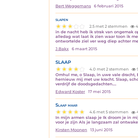
Bert Weggemans
6 februari 2015
slapen
2.5 met 2 stemmen
4
in de nacht heb ik strak van ongemak o
alledag wat laat ik zien waar toon ik
ontwortelde ziel ver weg diep achter m
J.Bakx
6 maart 2015
SLAAP
4.0 met 2 stemmen
Omhul me, o Slaap, in uwe vale dracht, En
hernieuw mij met uw kracht. Slaap, scho
verdrijf de doodsgedachten.…
Edward Koster
17 mei 2015
Slaap maar
4.6 met 5 stemmen
In mijn armen slaap je Ik droom je in mij
voor je zijn Als je langzaam zal ontwa
Kirsten Moonen
13 juni 2015