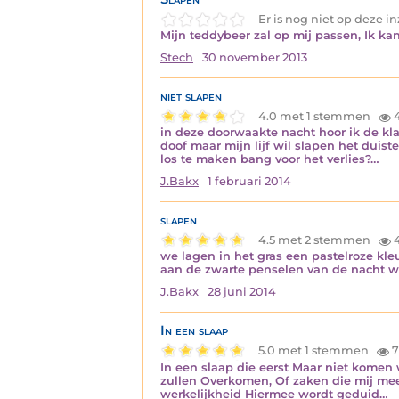
Er is nog niet op deze 
Mijn teddybeer zal op mij passen, Ik ka
Stech
30 november 2013
niet slapen
4.0 met 1 stemmen
in deze doorwaakte nacht hoor ik de k
doof maar mijn lijf wil slapen het dui
los te maken bang voor het verlies?…
J.Bakx
1 februari 2014
slapen
4.5 met 2 stemmen
4
we lagen in het gras een pastelroze kl
aan de zwarte penselen van de nacht w
J.Bakx
28 juni 2014
In een slaap
5.0 met 1 stemmen
7
In een slaap die eerst Maar niet komen
zullen Overkomen, Of zaken die mij mee
werkelijkheid Hiermee wordt geduid…