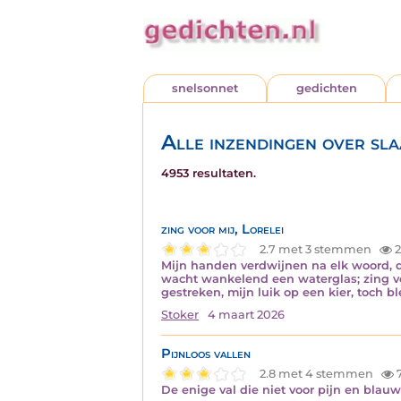
snelsonnet
gedichten
Alle inzendingen over sl
4953 resultaten.
zing voor mij, Lorelei
2.7 met 3 stemmen
2
Mijn handen verdwijnen na elk woord, de
wacht wankelend een waterglas; zing vo
gestreken, mijn luik op een kier, toch 
Stoker
4 maart 2026
Pijnloos vallen
2.8 met 4 stemmen
7
De enige val die niet voor pijn en blauw