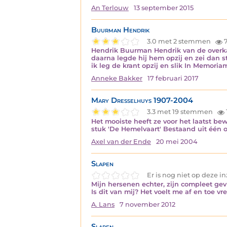
An Terlouw
13 september 2015
Buurman Hendrik
3.0 met 2 stemmen
7
Hendrik Buurman Hendrik van de overkan
daarna legde hij hem opzij en zei dan ste
ik leg de krant opzij en slik In Memori
Anneke Bakker
17 februari 2017
Mary Dresselhuys 1907-2004
3.3 met 19 stemmen
Het mooiste heeft ze voor het laatst be
stuk 'De Hemelvaart' Bestaand uit één
Axel van der Ende
20 mei 2004
Slapen
Er is nog niet op deze 
Mijn hersenen echter, zijn compleet gev
Is dit van mij? Het voelt me af en toe 
A. Lans
7 november 2012
Slapen