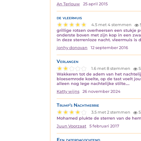
An Terlouw
25 april 2015
de vleermuis
4.5 met 4 stemmen
grillige rotsen overheersen een stukje
onderste boven met zijn kop in een zwa
in deze sterrenloze nacht. vleermuis is 
jonhy donovan
12 september 2016
Verlangen
1.6 met 8 stemmen
5
Wakkeren tot de adem van het nachtelij
bloesemrode koelte, op de tast voelt jou
alleen nog lege nachtelijke stilte.…
Katty wijns
26 november 2024
Trump's Nachtmerrie
3.5 met 2 stemmen
5
Mohamed plukte de sterren van de hemel 
Juun Voorzaat
5 februari 2017
Een zaterdagochtend