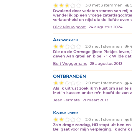
3.0 met 3 stemmen
5
Dwalend door verlaten straten van mij 
wandel ik op een vroege zaterdagochten
verlatenheid en nijd die de liefde eve
Dick Nieuwpoort
24 augustus 2024
Aardwormen
2.0 met 1 stemmen
4
Die op de Onmogelijkste Plekjes leven,
geven Aan groei en bloei - ' k Wilde d
Bert Weggemans
28 augustus 2013
ONTBRANDEN
2.0 met 1 stemmen
4
Als ik uitrust zoek ik 'n kust om aan t
Met 'n kussen onder m'n hoofd de zon 
Jean Fermate
21 maart 2013
Kouwe koffie
2.0 met 1 stemmen
5
Zo'n droge zondag, HIJ stapt uit bed en
Bel gaat voor mijn verpleging, ik schrik