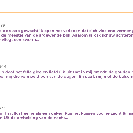
89
p de slaap gewacht ik open het verleden dat zich vloeiend vermen
 me de meester van de afgewende blik waarom kijk ik schuw achter
e vliegt een zwerm…
944
 doof het felle gloeien liefd'rijk uit Dat in mij brandt, de gouden p
or mij die vermoeid ben van de dagen, En sterk mij met de balsem 
475
n hart Ik streel je als een deken Kus het kussen voor je zacht Ik laat 
ken Uit de omhelzing van de nacht…