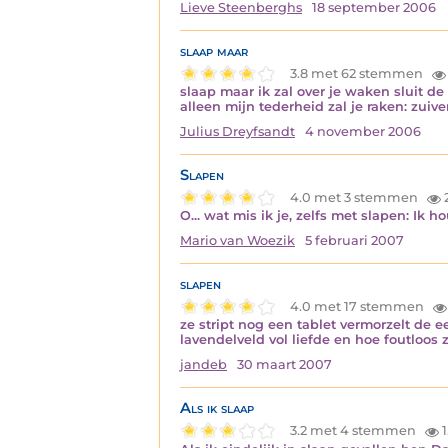
Lieve Steenberghs
18 september 2006
slaap maar
3.8 met 62 stemmen
slaap maar ik zal over je waken sluit d
alleen mijn tederheid zal je raken: zuiv
Julius Dreyfsandt
4 november 2006
Slapen
4.0 met 3 stemmen
O... wat mis ik je, zelfs met slapen: Ik 
Mario van Woezik
5 februari 2007
slapen
4.0 met 17 stemmen
ze stript nog een tablet vermorzelt de
lavendelveld vol liefde en hoe foutloos 
jandeb
30 maart 2007
Als ik slaap
3.2 met 4 stemmen
1