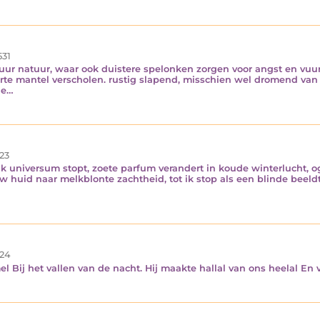
531
 puur natuur, waar ook duistere spelonken zorgen voor angst en vu
rte mantel verscholen. rustig slapend, misschien wel dromend van 
de…
23
k universum stopt, zoete parfum verandert in koude winterlucht, 
w huid naar melkblonte zachtheid, tot ik stop als een blinde beeldt
24
Bij het vallen van de nacht. Hij maakte hallal van ons heelal En v