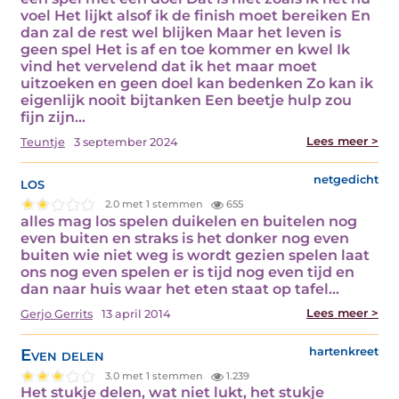
voel Het lijkt alsof ik de finish moet bereiken En
dan zal de rest wel blijken Maar het leven is
geen spel Het is af en toe kommer en kwel Ik
vind het vervelend dat ik het maar moet
uitzoeken en geen doel kan bedenken Zo kan ik
eigenlijk nooit bijtanken Een beetje hulp zou
fijn zijn…
Lees meer >
Teuntje
3 september 2024
los
netgedicht
2.0 met 1 stemmen
655
alles mag los spelen duikelen en buitelen nog
even buiten en straks is het donker nog even
buiten wie niet weg is wordt gezien spelen laat
ons nog even spelen er is tijd nog even tijd en
dan naar huis waar het eten staat op tafel…
Lees meer >
Gerjo Gerrits
13 april 2014
Even delen
hartenkreet
3.0 met 1 stemmen
1.239
Het stukje delen, wat niet lukt, het stukje