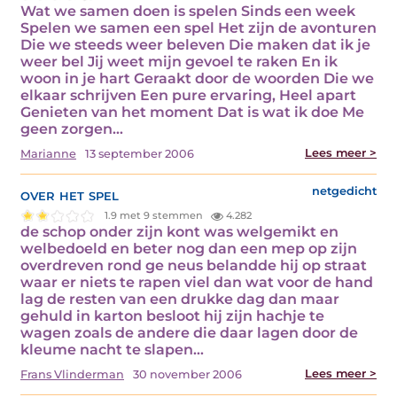
Wat we samen doen is spelen Sinds een week
Spelen we samen een spel Het zijn de avonturen
Die we steeds weer beleven Die maken dat ik je
weer bel Jij weet mijn gevoel te raken En ik
woon in je hart Geraakt door de woorden Die we
elkaar schrijven Een pure ervaring, Heel apart
Genieten van het moment Dat is wat ik doe Me
geen zorgen…
Lees meer >
Marianne
13 september 2006
over het spel
netgedicht
1.9 met 9 stemmen
4.282
de schop onder zijn kont was welgemikt en
welbedoeld en beter nog dan een mep op zijn
overdreven rond ge neus belandde hij op straat
waar er niets te rapen viel dan wat voor de hand
lag de resten van een drukke dag dan maar
gehuld in karton besloot hij zijn hachje te
wagen zoals de andere die daar lagen door de
kleume nacht te slapen…
Lees meer >
Frans Vlinderman
30 november 2006