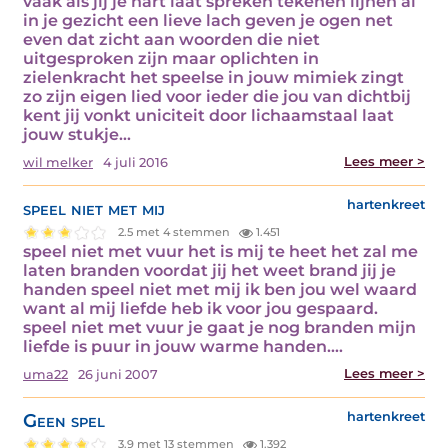
vaak als jij je hart laat spreken tekenen lijnen al
in je gezicht een lieve lach geven je ogen net
even dat zicht aan woorden die niet
uitgesproken zijn maar oplichten in
zielenkracht het speelse in jouw mimiek zingt
zo zijn eigen lied voor ieder die jou van dichtbij
kent jij vonkt uniciteit door lichaamstaal laat
jouw stukje…
Lees meer >
wil melker
4 juli 2016
speel niet met mij
hartenkreet
2.5 met 4 stemmen
1.451
speel niet met vuur het is mij te heet het zal me
laten branden voordat jij het weet brand jij je
handen speel niet met mij ik ben jou wel waard
want al mij liefde heb ik voor jou gespaard.
speel niet met vuur je gaat je nog branden mijn
liefde is puur in jouw warme handen.…
Lees meer >
uma22
26 juni 2007
Geen spel
hartenkreet
3.9 met 13 stemmen
1.392