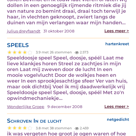
dollen in een genoeglijk rijmende ritmiek die jij
van nature zo bemint draai, draai toch terwijl je
haar, in vlechten geknoopt, zwiert langs de
duinen van mijn verlangen waar mijn handen…
Lees meer >
julius dreyfsandt
31 oktober 2008
SPEELS
hartenkreet
3.9 met 26 stemmen
2.573
Speeldoosje speel Speel, doosje, spéél Laat me
lieve klankjes horen Streel ze zachtjes in mijn
oren Laat mij zweven door de lucht In een
mooie vogelvlucht Door de wolkjes heen en
weer In een sprookjesachtige sfeer Ver van huis,
maar ook dichtbij Voel ik mij daadwerkelijk vrij
Speeldoosje speel Speel, doosje, spéél Met zo'n
opwindmechaniekje…
Lees meer >
Wonderlijke Groep
9 december 2008
Schrijven In de lucht
netgedicht
3.8 met 38 stemmen
2.459
ik was vergeten hoe groot je ogen waren of hoe