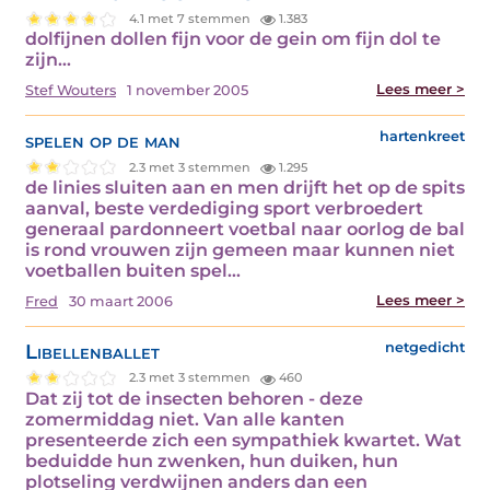
4.1 met 7 stemmen
1.383
dolfijnen dollen fijn voor de gein om fijn dol te
zijn…
Lees meer >
Stef Wouters
1 november 2005
spelen op de man
hartenkreet
2.3 met 3 stemmen
1.295
de linies sluiten aan en men drijft het op de spits
aanval, beste verdediging sport verbroedert
generaal pardonneert voetbal naar oorlog de bal
is rond vrouwen zijn gemeen maar kunnen niet
voetballen buiten spel…
Lees meer >
Fred
30 maart 2006
Libellenballet
netgedicht
2.3 met 3 stemmen
460
Dat zij tot de insecten behoren - deze
zomermiddag niet. Van alle kanten
presenteerde zich een sympathiek kwartet. Wat
beduidde hun zwenken, hun duiken, hun
plotseling verdwijnen anders dan een