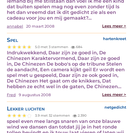
iemand bij me stilstaan dan voel ik me een kind
dat buiten spelen mag nog even zonder tijd Is
het dan vreemd dat ik dit gedicht zie als een
cadeau voor jou en mij gemaakt?…
Lees meer >
annabel
20 maart 2008
Spel
hartenkreet
5.0 met 3 stemmen
684
Indrukwekkend, Daar zijn ze goed in, De
Chinezen Karaktervormend, Daar zijn ze goed
in, De Chinezen De bobo's op de tribune Stelen
de aandacht, Een camera kijkt geil Er wordt een
spel met u gespeeld, Daar zijn ze ook goed in,
De Chinezen Het gaat om de knikkers, Dat
hebben ze echt wel in de gaten, De Chinezen…
Lees meer >
Fred
9 augustus 2008
Lekker luchten
netgedicht
3.9 met 32 stemmen
2.390
speel even mee langs snaren van onze blauwe
wind we dansen dan totdat jij je in het ronde
tollen bevindt en ik touw laat vieren of laten wij