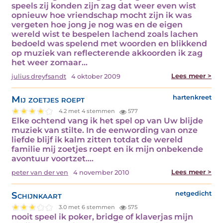
speels zij konden zijn zag dat weer even wist
opnieuw hoe vriendschap mocht zijn ik was
vergeten hoe jong je nog was en de eigen
wereld wist te bespelen lachend zoals lachen
bedoeld was spelend met woorden en blikkend
op muziek van reflecterende akkoorden ik zag
het weer zomaar…
Lees meer >
julius dreyfsandt
4 oktober 2009
Mij zoetjes roept
hartenkreet
4.2 met 4 stemmen
577
Elke ochtend vang ik het spel op van Uw blijde
muziek van stilte. In de eenwording van onze
liefde blijf ik kalm zitten totdat de wereld
familie mij zoetjes roept en ik mijn onbekende
avontuur voortzet.…
Lees meer >
peter van der ven
4 november 2010
Schijnkaart
netgedicht
3.0 met 6 stemmen
575
nooit speel ik poker, bridge of klaverjas mijn