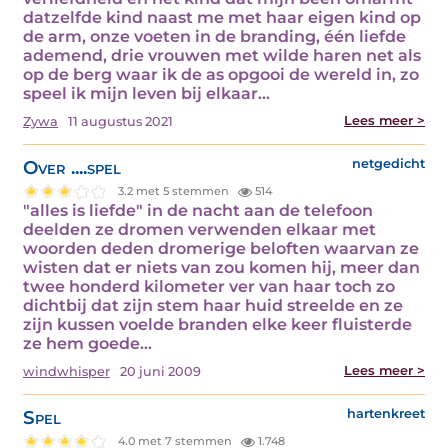
datzelfde kind naast me met haar eigen kind op
de arm, onze voeten in de branding, één liefde
ademend, drie vrouwen met wilde haren net als
op de berg waar ik de as opgooi de wereld in, zo
speel ik mijn leven bij elkaar…
Lees meer >
Zywa
11 augustus 2021
Over ....spel
netgedicht
3.2 met 5 stemmen
514
"alles is liefde" in de nacht aan de telefoon
deelden ze dromen verwenden elkaar met
woorden deden dromerige beloften waarvan ze
wisten dat er niets van zou komen hij, meer dan
twee honderd kilometer ver van haar toch zo
dichtbij dat zijn stem haar huid streelde en ze
zijn kussen voelde branden elke keer fluisterde
ze hem goede…
Lees meer >
windwhisper
20 juni 2009
Spel
hartenkreet
4.0 met 7 stemmen
1.748