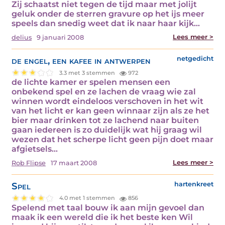
Zij schaatst niet tegen de tijd maar met jolijt
geluk onder de sterren gravure op het ijs meer
speels dan snedig weet dat ik naar haar kijk…
Lees meer >
delius
9 januari 2008
de engel, een kafee in antwerpen
netgedicht
3.3 met 3 stemmen
972
de lichte kamer er spelen mensen een
onbekend spel en ze lachen de vraag wie zal
winnen wordt eindeloos verschoven in het wit
van het licht er kan geen winnaar zijn als ze het
bier maar drinken tot ze lachend naar buiten
gaan iedereen is zo duidelijk wat hij graag wil
wezen dat het scherpe licht geen pijn doet maar
afgietsels…
Lees meer >
Rob Flipse
17 maart 2008
Spel
hartenkreet
4.0 met 1 stemmen
856
Spelend met taal bouw ik aan mijn gevoel dan
maak ik een wereld die ik het beste ken Wil