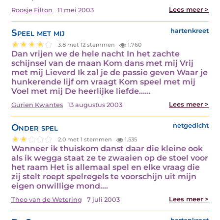
Lees meer >
Roosje Filton
11 mei 2003
Speel met mij
hartenkreet
3.8 met 12 stemmen
1.760
Dan vrijen we de hele nacht In het zachte
schijnsel van de maan Kom dans met mij Vrij
met mij Lieverd Ik zal je de passie geven Waar je
hunkerende lijf om vraagt Kom speel met mij
Voel met mij De heerlijke liefde...…
Lees meer >
Gurien Kwantes
13 augustus 2003
Onder spel
netgedicht
2.0 met 1 stemmen
1.535
Wanneer ik thuiskom danst daar die kleine ook
als ik wegga staat ze te zwaaien op de stoel voor
het raam Het is allemaal spel en elke vraag die
zij stelt roept spelregels te voorschijn uit mijn
eigen onwillige mond.…
Lees meer >
Theo van de Wetering
7 juli 2003