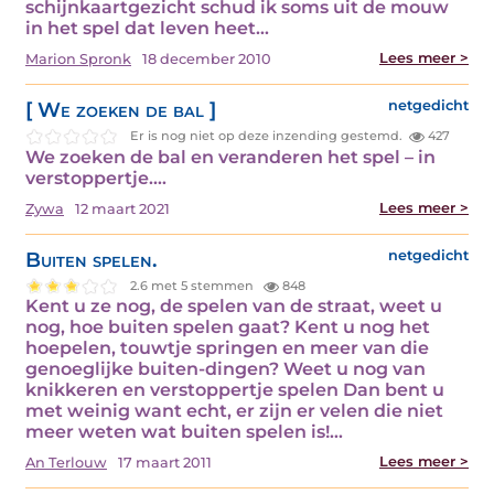
schijnkaartgezicht schud ik soms uit de mouw
in het spel dat leven heet…
Lees meer >
Marion Spronk
18 december 2010
[ We zoeken de bal ]
netgedicht
Er is nog niet op deze inzending gestemd.
427
We zoeken de bal en veranderen het spel – in
verstoppertje.…
Lees meer >
Zywa
12 maart 2021
Buiten spelen.
netgedicht
2.6 met 5 stemmen
848
Kent u ze nog, de spelen van de straat, weet u
nog, hoe buiten spelen gaat? Kent u nog het
hoepelen, touwtje springen en meer van die
genoeglijke buiten-dingen? Weet u nog van
knikkeren en verstoppertje spelen Dan bent u
met weinig want echt, er zijn er velen die niet
meer weten wat buiten spelen is!…
Lees meer >
An Terlouw
17 maart 2011