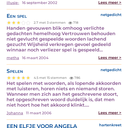
Lees meer >
illusie-
16 september 2002
Een spel
netgedicht
2.7 met 3 stemmen
718
Handen gevouwen blik omhoog verlichte
gedachten hemelhoog Vertrouwen behouden
niet gevlucht gespeelde woorden lachend
gezucht Wijsheid verkregen gevoel gedeeld
winnaar noch verliezer spel is gespeeld…
Lees meer >
metha
16 maart 2004
Spelen
netgedicht
4.5 met 15 stemmen
786
Het spelen met woorden, als lopende akkoorden
met luisteren, horen niets en niemand storen.
Wanneer men zich aan het geschrevene stoort,
het opgeschreven woord duidelijk is, dat men
niet hoort hoe het akkoord klinkt.…
Lees meer >
Johanna
11 maart 2006
EEN ELFJE VOOR ANGELA
hartenkreet