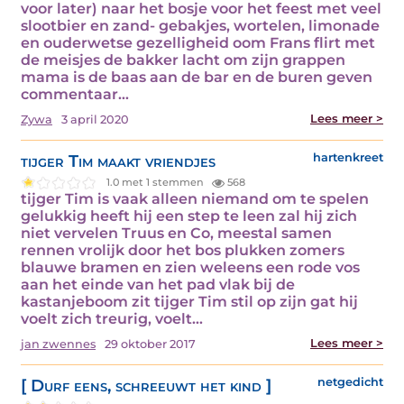
voor later) naar het bosje voor het feest met veel
slootbier en zand- gebakjes, wortelen, limonade
en ouderwetse gezelligheid oom Frans flirt met
de meisjes de bakker lacht om zijn grappen
mama is de baas aan de bar en de buren geven
commentaar…
Lees meer >
Zywa
3 april 2020
tijger Tim maakt vriendjes
hartenkreet
1.0 met 1 stemmen
568
tijger Tim is vaak alleen niemand om te spelen
gelukkig heeft hij een step te leen zal hij zich
niet vervelen Truus en Co, meestal samen
rennen vrolijk door het bos plukken zomers
blauwe bramen en zien weleens een rode vos
aan het einde van het pad vlak bij de
kastanjeboom zit tijger Tim stil op zijn gat hij
voelt zich treurig, voelt…
Lees meer >
jan zwennes
29 oktober 2017
[ Durf eens, schreeuwt het kind ]
netgedicht