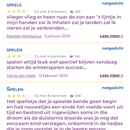
speels
netgedicht
3.9 met 8 stemmen
483
vlieger vlieg er heen naar de zon aan ’ t lijntje in
mijn handen zal ik inhalen zal je landen zal ik
vieren zal je verbranden…
Lees meer >
Martien Montanus
5 januari 2010
spelen
netgedicht
2.5 met 4 stemmen
740
spelen altijd leuk wel sportief blijven vandaag
starten de winterspelen succes!…
Lees meer >
Tonja van Hoek
12 februari 2010
Spelen
netgedicht
3.6 met 8 stemmen
498
Het spelletje dat je speelde kende geen begin
en had nauwelijks een einde het voelde voort uit
tijd en bestond uit ingewijden soms in die
droom als de duisternis draaide was je nog dat
eenzaam kind verslagen, onbemind in de liedjes
die je zong voordat je in de leegte sprong.…