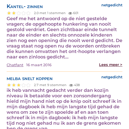
Kantel- zinnen
netgedicht
2.0 met 1 stemmen
601
Geef me het antwoord op de niet gestelde
vragen; de opgehoopte hunkering van nooit
gestold verdriet. Geen zichtbaar einde tunnelt
naar de einder en slechts onnozele kinderen
zien nog een opening die nooit werd gedicht. De
vraag staat nog open nu de woorden ontbreken
die kunnen omvatten het ont-hoopte verlangen
naar een zinloos gedicht…
Lees meer >
Chatfant
16 maart 2016
melba snelt koppen
netgedicht
2.7 met 9 stemmen
438
ik heb vannacht gedacht verder dan kozijn
niveau ik betaalde voor een zonsondergang
hield mijn hand niet op de knip ooit schreef ik in
mijn dagboek ik heb mijn langste tijd gehad de
wens om zee te zijn spoelde af en aan toen
schreef ik in mijn dagboek: ik heb mijn langste
tijd nog niet gehad nu ik aan de grens gekomen
ben de grens van…