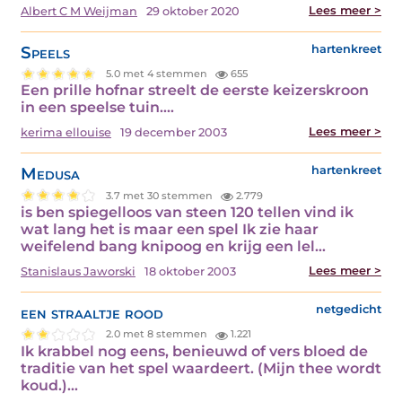
Lees meer >
Albert C M Weijman
29 oktober 2020
Speels
hartenkreet
5.0 met 4 stemmen
655
Een prille hofnar streelt de eerste keizerskroon
in een speelse tuin.…
Lees meer >
kerima ellouise
19 december 2003
Medusa
hartenkreet
3.7 met 30 stemmen
2.779
is ben spiegelloos van steen 120 tellen vind ik
wat lang het is maar een spel Ik zie haar
weifelend bang knipoog en krijg een lel…
Lees meer >
Stanislaus Jaworski
18 oktober 2003
een straaltje rood
netgedicht
2.0 met 8 stemmen
1.221
Ik krabbel nog eens, benieuwd of vers bloed de
traditie van het spel waardeert. (Mijn thee wordt
koud.)…