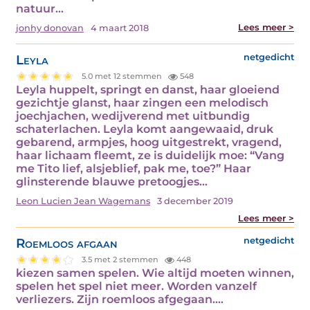
natuur…
Lees meer >
jonhy donovan
4 maart 2018
Leyla
netgedicht
5.0 met 12 stemmen
548
Leyla huppelt, springt en danst, haar gloeiend
gezichtje glanst, haar zingen een melodisch
joechjachen, wedijverend met uitbundig
schaterlachen. Leyla komt aangewaaid, druk
gebarend, armpjes, hoog uitgestrekt, vragend,
haar lichaam fleemt, ze is duidelijk moe: “Vang
me Tito lief, alsjeblief, pak me, toe?” Haar
glinsterende blauwe pretoogjes…
Leon Lucien Jean Wagemans
3 december 2019
Lees meer >
Roemloos afgaan
netgedicht
3.5 met 2 stemmen
448
kiezen samen spelen. Wie altijd moeten winnen,
spelen het spel niet meer. Worden vanzelf
verliezers. Zijn roemloos afgegaan.…