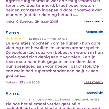
Agressie ingedamd in vier en zestig velden vier
torens weldoortimmerd, bruut twee houten
helden zorgzaam ingepaald door 't voetvolk der
pionnen (dat de rekening betaalt).…
Lees meer >
Anton G. Sangers
29 maart 2005
Speels
netgedicht
3.5 met 6 stemmen
678
Drie grietjes mochten - om te huilen - hun dure
kleding niet bevuilen en konden amper spelen.
Ze voelden zich daarom beboet en waren in hun
goeie goed zich danig aan 't vervelen. Ze zijn
toen maar naar huis gegaan en trokken daar
hun speelgoed aan voor hoepel, bal of stok. De
ene meid had superschrander een baljurk aan
gedaan.…
Lees meer >
Aubrey
23 april 2006
Spelen
netgedicht
Er is nog niet op deze inzending gestemd.
358
zie hoe het allemaal verder gaat Mijn
verliefdheid en het kind dat mijn been omarmt