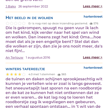
Lees meer >
J.Bakx
26 september 2022
Het beeld in de wolken
hartenkreet
Er is nog niet op deze inzending gestemd.
576
Die is gekrompen, spuugt nu geen vuur ik lach
om het kind, kijk verder naar het spel van wind
en wolken. Dan ineens zegt het kind: Oma....hoe
moet dat als je een engeltje bent? Stel dat dan
die wolken er zijn, dan zie je ons nooit meer, da's
niet fijn!…
Lees meer >
An Terlouw
1 augustus 2016
winters tafereeltje
hartenkreet
4.0 met 1 stemmen
565
de tuinen en daken schijnen sprookjesachtig wit
kunnen je vertellen wie er zoal is langs geweest.
het sneeuwtapijt laat sporen na een roodborstje
en de kat ze kunnen het niet ontkennen dat ze
er even waren... de kat lag nog te loeren het
roodborstje zag ik wegvliegen een gebeuren,
een verhaal spontaan ontstaan... in 't wit van de