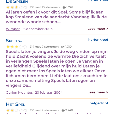
De Spelen
hartenkreet
2.8 met 10 stemmen
1.742
Al jaren oefen ik voor dit Spel. Soms blijf ik aan
kop Smalend van de aandacht Vandaag lik ik de
wenende wonde schoon.…
Lees meer >
Wimper
16 december 2003
Speels..
hartenkreet
3.4 met 7 stemmen
1.310
Speels laten je vingers Je de weg vinden op mijn
huid Zacht voelend de warmte Die zich vertaalt
in verlangen Speels laten je ogen Je vangen in
verliefdheid Glijdend over mijn huid Laten je
ogen niet meer los Speels laten we elkaar Onze
lichamen beminnen Liefde laat ons smachten In
onze samensmelting Speels laten ogen en
vingers De…
Lees meer >
Gurien Kwantes
20 februari 2004
Het Spel
netgedicht
2.0 met 7 stemmen
2.240