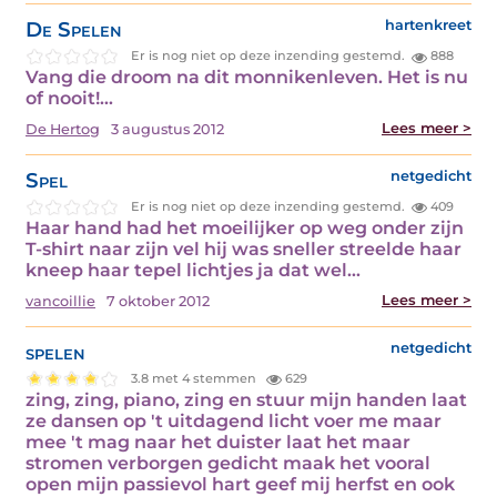
De Spelen
hartenkreet
Er is nog niet op deze inzending gestemd.
888
Vang die droom na dit monnikenleven. Het is nu
of nooit!…
Lees meer >
De Hertog
3 augustus 2012
Spel
netgedicht
Er is nog niet op deze inzending gestemd.
409
Haar hand had het moeilijker op weg onder zijn
T-shirt naar zijn vel hij was sneller streelde haar
kneep haar tepel lichtjes ja dat wel…
Lees meer >
vancoillie
7 oktober 2012
spelen
netgedicht
3.8 met 4 stemmen
629
zing, zing, piano, zing en stuur mijn handen laat
ze dansen op 't uitdagend licht voer me maar
mee 't mag naar het duister laat het maar
stromen verborgen gedicht maak het vooral
open mijn passievol hart geef mij herfst en ook