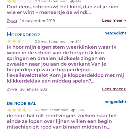
2.0 met 1 stemmen
442
Durf eens, schreeuwt het kind, dan zul je zien
wie er wint – meneertje de wind!…
Lees meer >
Zywa
14 november 2019
Hopperdepop
netgedicht
3.0 met 1 stemmen
544
Ik hoor mijn eigen stem weerklinken waar ik
woon in de schoot van de bergen Ik kan
springen en draaien luidkeels zingen en
zwaaien naar jou aan de overkant Van je
hieperdepiep van je hopperdepop
lievelievelottelot Kom je klopperdeklop met mij
klikkerdeklak een middag spelen?…
Lees meer >
Zywa
26 januari 2021
de rode bal
netgedicht
3.7 met 9 stemmen
1.224
de rode bal rolt rond vingers zoeken naar het
einde ze lopen over lijnen willen een begin
misschien zit rood van binnen midden in…