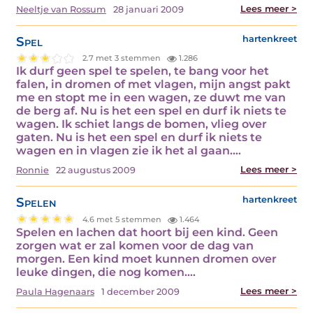
Lees meer >
Neeltje van Rossum
28 januari 2009
Spel
hartenkreet
2.7 met 3 stemmen
1.286
Ik durf geen spel te spelen, te bang voor het
falen, in dromen of met vlagen, mijn angst pakt
me en stopt me in een wagen, ze duwt me van
de berg af. Nu is het een spel en durf ik niets te
wagen. Ik schiet langs de bomen, vlieg over
gaten. Nu is het een spel en durf ik niets te
wagen en in vlagen zie ik het al gaan.…
Lees meer >
Ronnie
22 augustus 2009
Spelen
hartenkreet
4.6 met 5 stemmen
1.464
Spelen en lachen dat hoort bij een kind. Geen
zorgen wat er zal komen voor de dag van
morgen. Een kind moet kunnen dromen over
leuke dingen, die nog komen.…
Lees meer >
Paula Hagenaars
1 december 2009