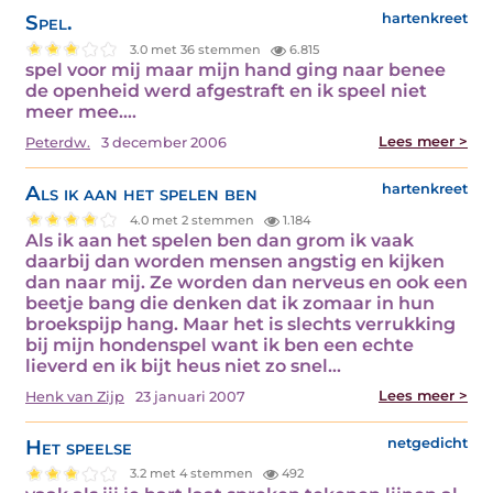
Spel.
hartenkreet
3.0 met 36 stemmen
6.815
spel voor mij maar mijn hand ging naar benee
de openheid werd afgestraft en ik speel niet
meer mee.…
Lees meer >
Peterdw.
3 december 2006
Als ik aan het spelen ben
hartenkreet
4.0 met 2 stemmen
1.184
Als ik aan het spelen ben dan grom ik vaak
daarbij dan worden mensen angstig en kijken
dan naar mij. Ze worden dan nerveus en ook een
beetje bang die denken dat ik zomaar in hun
broekspijp hang. Maar het is slechts verrukking
bij mijn hondenspel want ik ben een echte
lieverd en ik bijt heus niet zo snel…
Lees meer >
Henk van Zijp
23 januari 2007
Het speelse
netgedicht
3.2 met 4 stemmen
492