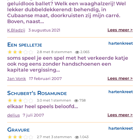
geluidloos ballet? Welk een waaghalzerij! Wel
lekker dubbeldekkerend: behendig, in
Cubaanse maat, doorkruisten zij mijn carré.
Boven, naast…
Lees meer >
K.Bladzij
3 augustus 2021
Een spelletje
hartenkreet
2.8 met 8 stemmen
2.065
soms speel je een spel met het verkeerde katje
ook nog eens zonder handschoenen een
kapitale vergissing…
Lees meer >
Jan Vonk
17 februari 2007
Schubert's Rosamunde
hartenkreet
3.0 met 1 stemmen
758
elkaar heel speels beloofd…
Lees meer >
delius
7 juli 2007
Gravure
hartenkreet
2.7 met 3 stemmen
1.043