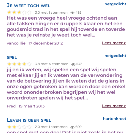
Je weet toch wel
netgedicht
3.0 met 1 stemmen
485
Het was een vroege heel vroege ochtend aan
alle takken hingen er druppels klaar en hel een
goudsmid trad in het spel hij toverde en toverde
het was je reinste je weet toch wel…
Lees meer >
vancoillie
17 december 2012
spel
netgedicht
3.8 met 4 stemmen
537
jij en ik weten, wij spelen een spel wij spelen
met elkaar jij en ik weten van de verwondering
van de betovering jij en ik weten dat de glans in
onze ogen gebroken kan worden door een enkel
woord ononderbroken begrijpen wij het wel
onverdroten spelen wij het spel…
Lees meer >
Fred
19 maart 2013
Leven is geen spel
hartenkreet
2.0 met 1 stemmen
609
een spel met een doel Dat is niet zoals ik het nu