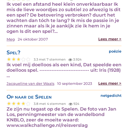
Ik voel een afstand heel klein onverklaarbaar Ik
mis de lieve woordjes zo subtiel zo afwezig Is dit
een spel? De betovering verbroken? duurt het
wachten dan tóch te lang? Ik mis de passie in je
zinnen maar als ik je aankijk zie ik hem in je
ogen Is dit een spel?…
Lees meer >
Meg
24 oktober 2007
Spel?
poëzie
3.3 met 7 stemmen
3.924
Ik voel mij doelloos als een kind, Dat speelde een
doelloos spel. ----------------------------- uit: Iris (1928)
…
Lees meer >
Jacqueline van der Waals
10 september 2023
Op naar de Spelen
netgedicht
3.8 met 4 stemmen
924
Ze zijn nu tegast op de Spelen. De foto van Jan
Los, penningmeester van de wandelbond
KNBLO, zeer de moeite waard:
www.walkchallenge.nl/reisverslag