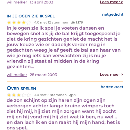
Lees meer >
wil melker
13 april 2003
in je ogen zie ik spel
netgedicht
4.0 met 12 stemmen
1.179
in je ogen zie ik spel je voeten dansen en
bewegen snel als jij de bal krijgt toegespeeld je
ziet de kring gezichten geniet de macht het is
jouw keuze wie er dadelijk verder mag in
gedachten weeg je af geeft de bal aan haar van
wie je nog iets kan verwachten zij is nu je
vriendin zij staat al midden in de kring
gezichten…
Lees meer >
wil melker
28 maart 2003
Over spelen
hartenkreet
3.0 met 5 stemmen
911
de zon schijnt op zijn haren zijn ogen zijn
verborgen achter lange bruine wimpers toch
ziet hij mij, hij ziet mijn zorgen want hij zocht
mij en hij vond mij hij ziet wat ik ben, nu wel…
en dan lach ik en dan raakt hij mijn hand; het is
ons spel…