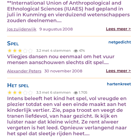
**International Union of Anthropological and
Ethnological Sciences (IUAES) had gepland in
juli in Kunming en vierduizend wetenschappers
zouden deelnemen.…
Lees meer >
jos zuijderwijk
9 augustus 2008
Spel
netgedicht
3.2 met 4 stemmen
474
Vliegjes dansen nou eenmaal om het vuur
mensen aanschouwen slechts dit spel.…
Lees meer >
Alexander Peters
30 november 2008
Het spel
hartenkreet
3.3 met 6 stemmen
1.705
Intens beleeft het kind het spel, vol vreugde en
plezier totdat een val een einde maakt aan het
kinderlijk vertier. Zie, papa troost en veegt de
tranen liefdevol, van haar gezicht. Ik kijk en
luister naar dat kleine wicht. Ze rent alweer
vergeten is het leed. Opnieuw verlangend naar
het spel dat sleetje rijden heet.…