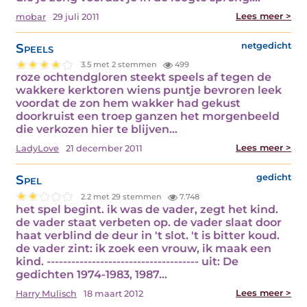
Lees meer >
mobar
29 juli 2011
Speels
netgedicht
3.5 met 2 stemmen
499
roze ochtendgloren steekt speels af tegen de
wakkere kerktoren wiens puntje bevroren leek
voordat de zon hem wakker had gekust
doorkruist een troep ganzen het morgenbeeld
die verkozen hier te blijven…
Lees meer >
LadyLove
21 december 2011
Spel
gedicht
2.2 met 29 stemmen
7.748
het spel begint. ik was de vader, zegt het kind.
de vader staat verbeten op. de vader slaat door
haat verblind de deur in 't slot. 't is bitter koud.
de vader zint: ik zoek een vrouw, ik maak een
kind. ------------------------------------- uit: De
gedichten 1974-1983, 1987…
Lees meer >
Harry Mulisch
18 maart 2012