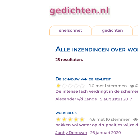
snelsonnet
gedichten
Alle inzendingen over w
25 resultaten.
De schaduw van de realiteit
1.0 met 1 stemmen
4
De intense lach verdringt in de scheme
Alexander v/d Zande
9 augustus 2017
wolkbreuk
4.6 met 10 stemmen
bakken vol water op druppeltjes wijze d
Jonhy Donovan
26 januari 2020