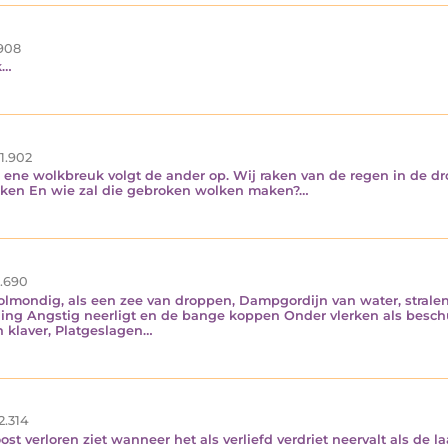
908
k…
1.902
 ene wolkbreuk volgt de ander op. Wij raken van de regen in de drop
raken En wie zal die gebroken wolken maken?…
.690
volmondig, als een zee van droppen, Dampgordijn van water, stralen
nieling Angstig neerligt en de bange koppen Onder vlerken als bes
n klaver, Platgeslagen…
2.314
st verloren ziet wanneer het als verliefd verdriet neervalt als de la