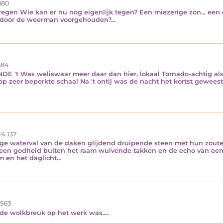
880
gen Wie kan er nu nog eigenlijk tegen? Een miezerige zon... een 
s door de weerman voorgehouden?…
84
ENDE 't Was weliswaar meer daar dan hier, lokaal Tornado-achtig a
 op zeer beperkte schaal Na 't ontij was de nacht het kortst gewees
14.137
nge waterval van de daken glijdend druipende steen met hun zout
een godheid buiten het raam wuivende takken en de echo van een 
om en het daglicht…
563
or de wolkbreuk op het werk was.…