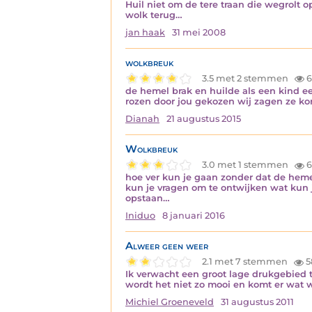
Huil niet om de tere traan die wegrolt
wolk terug…
jan haak
31 mei 2008
wolkbreuk
3.5 met 2 stemmen
6
de hemel brak en huilde als een kind e
rozen door jou gekozen wij zagen ze k
Dianah
21 augustus 2015
Wolkbreuk
3.0 met 1 stemmen
6
hoe ver kun je gaan zonder dat de hemel
kun je vragen om te ontwijken wat kun j
opstaan…
Iniduo
8 januari 2016
Alweer geen weer
2.1 met 7 stemmen
5
Ik verwacht een groot lage drukgebied 
wordt het niet zo mooi en komt er wat w
Michiel Groeneveld
31 augustus 2011