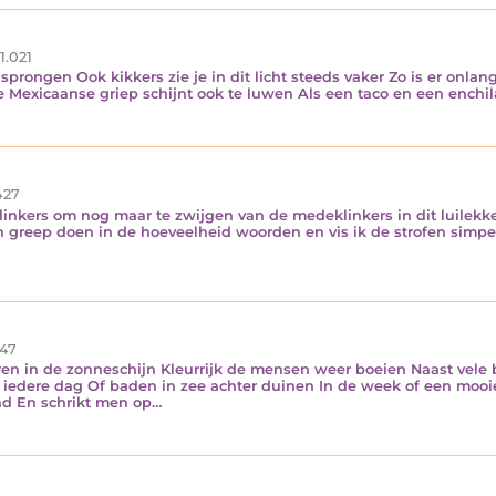
1.021
 sprongen Ook kikkers zie je in dit licht steeds vaker Zo is er onl
Mexicaanse griep schijnt ook te luwen Als een taco en een ench
27
linkers om nog maar te zwijgen van de medeklinkers in dit luilekke
n greep doen in de hoeveelheid woorden en vis ik de strofen simpel 
47
ren in de zonneschijn Kleurrijk de mensen weer boeien Naast vele 
edere dag Of baden in zee achter duinen In de week of een mooie
ad En schrikt men op…