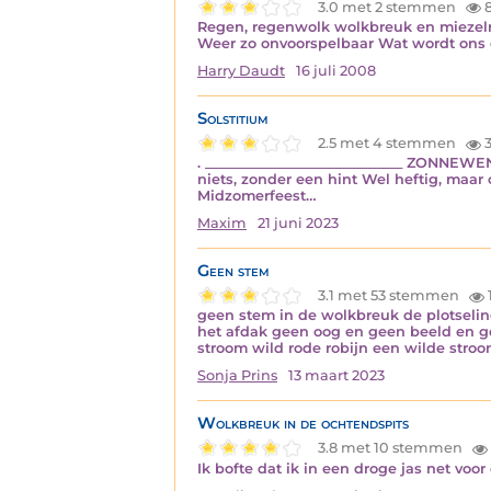
3.0 met 2 stemmen
Regen, regenwolk wolkbreuk en miezelre
Weer zo onvoorspelbaar Wat wordt on
Harry Daudt
16 juli 2008
Solstitium
2.5 met 4 stemmen
3
. ______________________________ ZONNEW
niets, zonder een hint Wel heftig, maar
Midzomerfeest…
Maxim
21 juni 2023
Geen stem
3.1 met 53 stemmen
geen stem in de wolkbreuk de plotseli
het afdak geen oog en geen beeld en g
stroom wild rode robijn een wilde stro
Sonja Prins
13 maart 2023
Wolkbreuk in de ochtendspits
3.8 met 10 stemmen
Ik bofte dat ik in een droge jas net vo