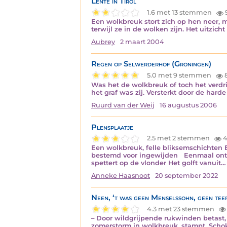
Lente in Tirol
1.6 met 13 stemmen
Een wolkbreuk stort zich op hen neer, 
terwijl ze in de wolken zijn. Het uitzi
Aubrey
2 maart 2004
Regen op Selwerderhof (Groningen)
5.0 met 9 stemmen
Was het de wolkbreuk of toch het verdri
het graf was zij. Versterkt door de hard
Ruurd van der Weij
16 augustus 2006
Plensplaatje
2.5 met 2 stemmen
4
Een wolkbreuk, felle bliksemschichten E
bestemd voor ingewijden Eenmaal ontcij
spettert op de vlonder Het golft vanuit…
Anneke Haasnoot
20 september 2022
Neen, ‘t was geen Menselssohn, geen tee
4.3 met 23 stemmen
– Door wildgrijpende rukwinden betast, Z
zomerstorm in wolkbreuk, stampt, Schok