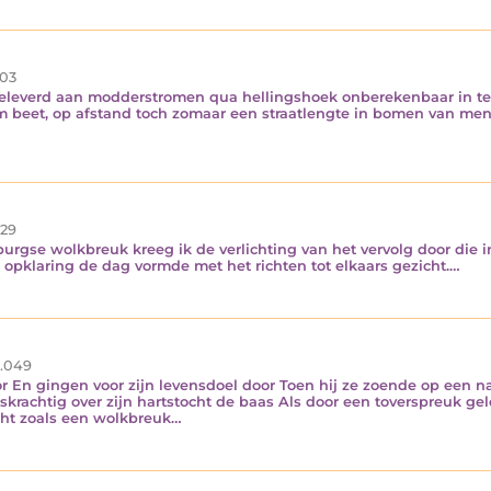
03
eleverd aan modderstromen qua hellingshoek onberekenbaar in te
m beet, op afstand toch zomaar een straatlengte in bomen van men
29
lburgse wolkbreuk kreeg ik de verlichting van het vervolg door die
 opklaring de dag vormde met het richten tot elkaars gezicht.…
.049
oor En gingen voor zijn levensdoel door Toen hij ze zoende op een
rachtig over zijn hartstocht de baas Als door een toverspreuk gel
ht zoals een wolkbreuk…