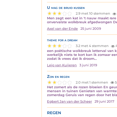
U mag de bruid kussen
2.9 met 10 stemmen
Men zegt: een kat in 't nauw maakt rare
onvervalste wolkbreuk afgedwongen De 
Axel van der Ende
25 juni 2009
theme for a dream
3.2 met 4 stemmen
4
een poëtische wolkbreuk letterval van k
werkelijk niets te kort kan ik zomaar ee
zodat ik vrees dat ik droom…
Lejo van Kuijeren
3 juni 2019
Zon en regen
2.0 met 1 stemmen
5
Het zomert als de rozen bloeien En geu
mensen in tuinen Genieten van warmte i
zomerdag Geruis van regen door het bl
Egbert Jan van der Scheer
29 juni 2017
REGEN