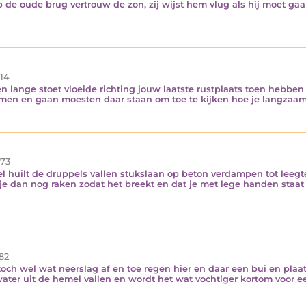
 op de oude brug vertrouw de zon, zij wijst hem vlug als hij moet 
14
en lange stoet vloeide richting jouw laatste rustplaats toen hebb
omen en gaan moesten daar staan om toe te kijken hoe je langza
73
 huilt de druppels vallen stukslaan op beton verdampen tot leegte 
e dan nog raken zodat het breekt en dat je met lege handen staat 
82
toch wel wat neerslag af en toe regen hier en daar een bui en pla
ater uit de hemel vallen en wordt het wat vochtiger kortom voor ee