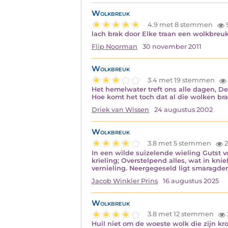
Wolkbreuk
4.9 met 8 stemmen
lach brak door Elke traan een wolkbreu
Flip Noorman
30 november 2011
Wolkbreuk
3.4 met 19 stemmen
Het hemelwater treft ons alle dagen, De
Hoe komt het toch dat al die wolken b
Driek van Wissen
24 augustus 2002
Wolkbreuk
3.8 met 5 stemmen
2
In een wilde suizelende wieling Gutst 
krieling; Overstelpend alles, wat in k
vernieling. Neergegeseld ligt smaragde
Jacob Winkler Prins
16 augustus 2025
Wolkbreuk
3.8 met 12 stemmen
Huil niet om de woeste wolk die zijn kroo