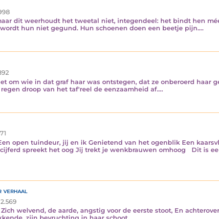
998
maar dit weerhoudt het tweetal niet, integendeel: het bindt hen m
cht wordt hun niet gegund. Hun schoenen doen een beetje pijn.…
892
et om wie in dat graf haar was ontstegen, dat ze onberoerd haar ge
e regen droop van het taf'reel de eenzaamheid af.…
71
en open tuindeur, jij en ik Genietend van het ogenblik Een kaarsvl
ferd spreekt het oog Jij trekt je wenkbrauwen omhoog Dit is een 
r verhaal
2.569
ich welvend, de aarde, angstig voor de eerste stoot, En achterover l
kende, zijn bevruchting in haar schoot.…