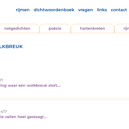
rijmen
dichtwoordenboek
vragen
links
contact
netgedichten
poëzie
hartenkreten
ri
olkbreuk
71
ring waar een wolkbreuk stort.…
417
ie vallen heel gestaag!…