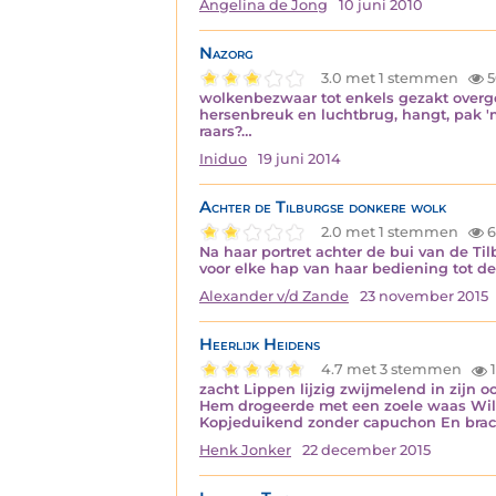
Angelina de Jong
10 juni 2010
Nazorg
3.0 met 1 stemmen
5
wolkenbezwaar tot enkels gezakt overg
hersenbreuk en luchtbrug, hangt, pak '
raars?…
Iniduo
19 juni 2014
Achter de Tilburgse donkere wolk
2.0 met 1 stemmen
6
Na haar portret achter de bui van de Ti
voor elke hap van haar bediening tot de
Alexander v/d Zande
23 november 2015
Heerlijk Heidens
4.7 met 3 stemmen
1
zacht Lippen lijzig zwijmelend in zijn 
Hem drogeerde met een zoele waas Wilsk
Kopjeduikend zonder capuchon En brac
Henk Jonker
22 december 2015