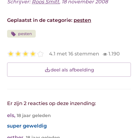
Schrijver:
Roos Smitt
, 18 november 2008
Geplaatst in de categorie:
pesten
pesten
4.1 met 16 stemmen
1.190
deel als afbeelding
Er zijn 2 reacties op deze inzending:
els
,
18 jaar geleden
super geweldig
esther
,
18 jaar geleden