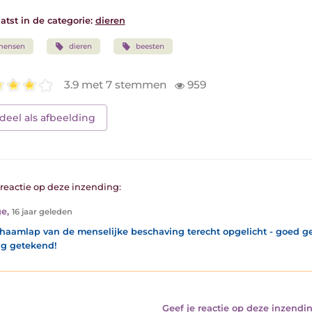
atst in de categorie:
dieren
mensen
dieren
beesten
3.9 met 7 stemmen
959
deel als afbeelding
1 reactie op deze inzending:
ge
,
16 jaar geleden
haamlap van de menselijke beschaving terecht opgelicht - goed ge
g getekend!
Geef je reactie op deze inzendin