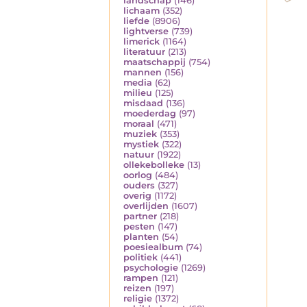
landschap
(146)
lichaam
(352)
liefde
(8906)
lightverse
(739)
limerick
(1164)
literatuur
(213)
maatschappij
(754)
mannen
(156)
media
(62)
milieu
(125)
misdaad
(136)
moederdag
(97)
moraal
(471)
muziek
(353)
mystiek
(322)
natuur
(1922)
ollekebolleke
(13)
oorlog
(484)
ouders
(327)
overig
(1172)
overlijden
(1607)
partner
(218)
pesten
(147)
planten
(54)
poesiealbum
(74)
politiek
(441)
psychologie
(1269)
rampen
(121)
reizen
(197)
religie
(1372)