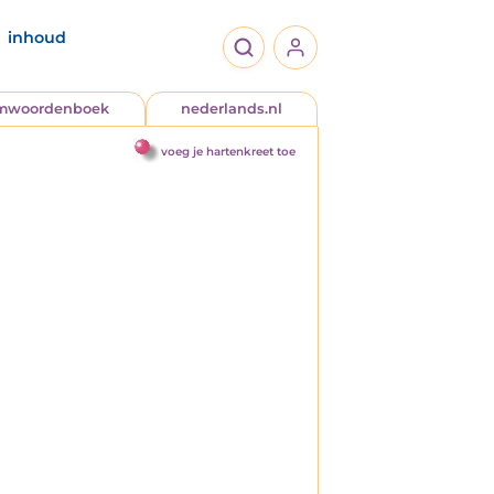
inhoud
jmwoordenboek
nederlands.nl
voeg je hartenkreet toe