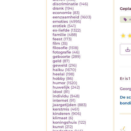
discriminatie
(146)
drank
(194)
Gepla
economie
(83)
eenzaamheid
(1603)
emoties
(4995)
erotiek
(541)
ex-liefde
(1322)
familie
(488)
feest
(173)
film
(35)
filosofie
(1518)
fotografie
(46)
geboorte
(289)
geld
(87)
geweld
(216)
haiku
(1670)
heelal
(198)
hobby
(86)
Er is 
humor
(1520)
huwelijk
(242)
Geor
idool
(81)
individu
(948)
De sc
internet
(91)
bondi
jaargetijden
(883)
kerstmis
(461)
kinderen
(906)
klimaat
(6)
koningshuis
(122)
kunst
(212)