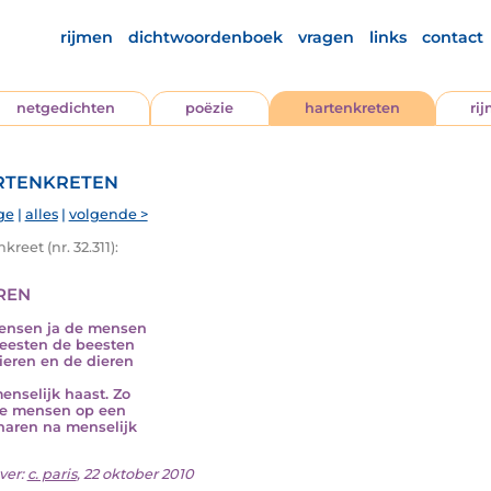
rijmen
dichtwoordenboek
vragen
links
contact
netgedichten
poëzie
hartenkreten
ri
tenkreten
ge
|
alles
|
volgende >
kreet (nr. 32.311):
ren
ensen ja de mensen
beesten de beesten
dieren en de dieren
menselijk haast. Zo
de mensen op een
haren na menselijk
ver:
c. paris
, 22 oktober 2010