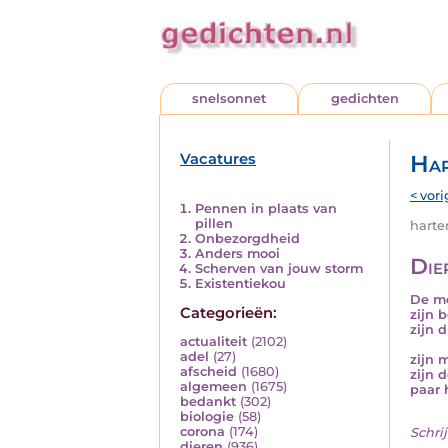
snelsonnet
gedichten
Vacatures
Har
< vori
Pennen in plaats van
pillen
harten
Onbezorgdheid
Anders mooi
Die
Scherven van jouw storm
Existentiekou
De m
Categorieën:
zijn 
zijn 
actualiteit
(2102)
adel
(27)
zijn 
afscheid
(1680)
zijn 
algemeen
(1675)
paar 
bedankt
(302)
biologie
(58)
corona
(174)
Schrij
dieren
(936)