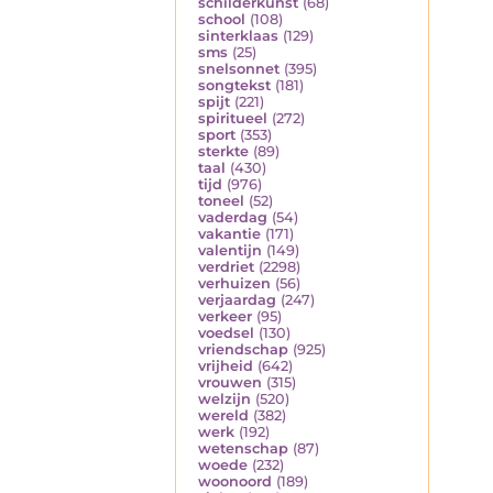
schilderkunst
(68)
school
(108)
sinterklaas
(129)
sms
(25)
snelsonnet
(395)
songtekst
(181)
spijt
(221)
spiritueel
(272)
sport
(353)
sterkte
(89)
taal
(430)
tijd
(976)
toneel
(52)
vaderdag
(54)
vakantie
(171)
valentijn
(149)
verdriet
(2298)
verhuizen
(56)
verjaardag
(247)
verkeer
(95)
voedsel
(130)
vriendschap
(925)
vrijheid
(642)
vrouwen
(315)
welzijn
(520)
wereld
(382)
werk
(192)
wetenschap
(87)
woede
(232)
woonoord
(189)