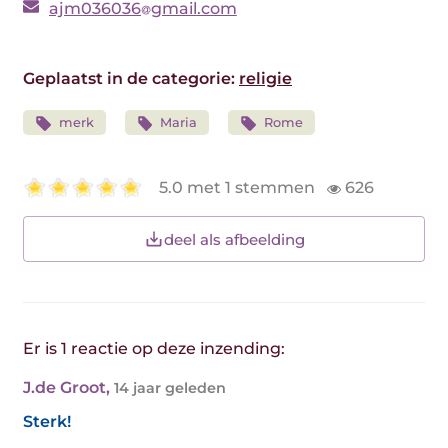
ajm036036
gmail.com
Geplaatst in de categorie:
religie
merk
Maria
Rome
5.0 met 1 stemmen
626
deel als afbeelding
Er is 1 reactie op deze inzending:
J.de Groot
,
14 jaar geleden
Sterk!