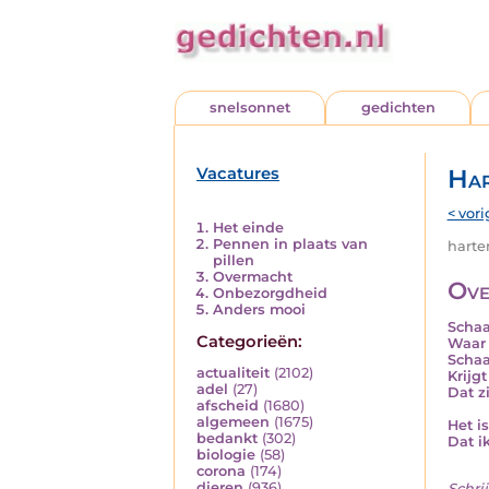
snelsonnet
gedichten
Vacatures
Har
< vori
Het einde
Pennen in plaats van
harten
pillen
Overmacht
Ove
Onbezorgdheid
Anders mooi
Schaa
Categorieën:
Waar 
Schaa
actualiteit
(2102)
Krijgt
adel
(27)
Dat z
afscheid
(1680)
algemeen
(1675)
Het i
bedankt
(302)
Dat i
biologie
(58)
corona
(174)
dieren
(936)
Schrij