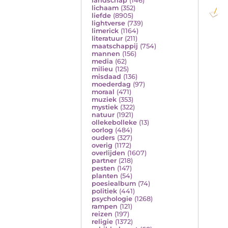
landschap
(146)
lichaam
(352)
liefde
(8905)
lightverse
(739)
limerick
(1164)
literatuur
(211)
maatschappij
(754)
mannen
(156)
media
(62)
milieu
(125)
misdaad
(136)
moederdag
(97)
moraal
(471)
muziek
(353)
mystiek
(322)
natuur
(1921)
ollekebolleke
(13)
oorlog
(484)
ouders
(327)
overig
(1172)
overlijden
(1607)
partner
(218)
pesten
(147)
planten
(54)
poesiealbum
(74)
politiek
(441)
psychologie
(1268)
rampen
(121)
reizen
(197)
religie
(1372)