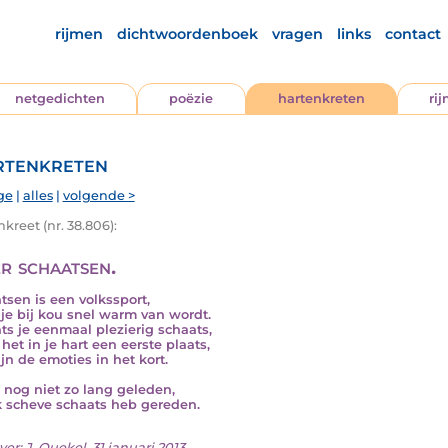
rijmen
dichtwoordenboek
vragen
links
contact
netgedichten
poëzie
hartenkreten
ri
tenkreten
ge
|
alles
|
volgende >
kreet (nr. 38.806):
r schaatsen.
tsen is een volkssport,
je bij kou snel warm van wordt.
ts je eenmaal plezierig schaats,
 het in je hart een eerste plaats,
ijn de emoties in het kort.
s nog niet zo lang geleden,
k scheve schaats heb gereden.
ver:
J. Quekel
, 31 januari 2013