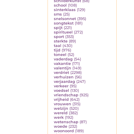
schilderkunst
(68)
school
(108)
sinterklaas
(129)
sms
(25)
snelsonnet
(395)
songtekst
(181)
spijt
(221)
spiritueel
(272)
sport
(353)
sterkte
(89)
taal
(430)
tijd
(976)
toneel
(52)
vaderdag
(54)
vakantie
(171)
valentijn
(149)
verdriet
(2298)
verhuizen
(56)
verjaardag
(247)
verkeer
(95)
voedsel
(130)
vriendschap
(925)
vrijheid
(642)
vrouwen
(315)
welzijn
(520)
wereld
(382)
werk
(192)
wetenschap
(87)
woede
(232)
woonoord
(189)