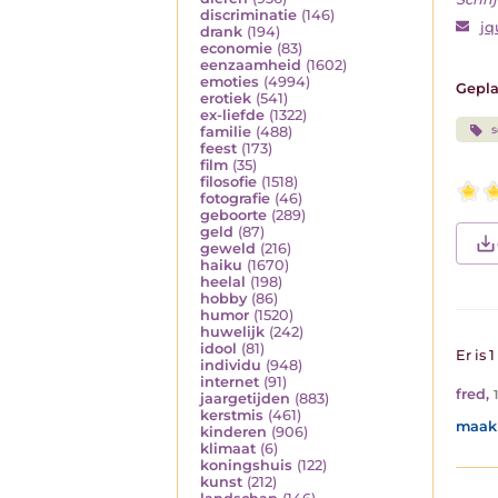
discriminatie
(146)
jq
drank
(194)
economie
(83)
eenzaamheid
(1602)
emoties
(4994)
Gepla
erotiek
(541)
ex-liefde
(1322)
s
familie
(488)
feest
(173)
film
(35)
filosofie
(1518)
fotografie
(46)
geboorte
(289)
geld
(87)
geweld
(216)
haiku
(1670)
heelal
(198)
hobby
(86)
humor
(1520)
huwelijk
(242)
idool
(81)
Er is 
individu
(948)
internet
(91)
fred
,
jaargetijden
(883)
kerstmis
(461)
maak 
kinderen
(906)
klimaat
(6)
koningshuis
(122)
kunst
(212)