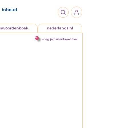
inhoud
jmwoordenboek
nederlands.nl
voeg je hartenkreet toe