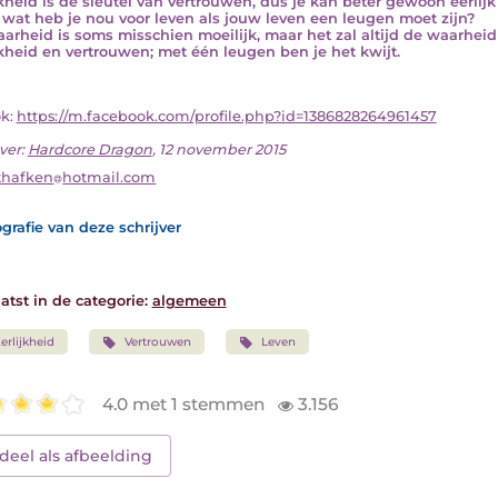
jkheid is de sleutel van vertrouwen, dus je kan beter gewoon eerlij
wat heb je nou voor leven als jouw leven een leugen moet zijn?
arheid is soms misschien moeilijk, maar het zal altijd de waarheid 
jkheid en vertrouwen; met één leugen ben je het kwijt.
ok:
https://m.facebook.com/profile.php?id=1386828264961457
ver:
Hardcore Dragon
, 12 november 2015
thafken
hotmail.com
grafie van deze schrijver
atst in de categorie:
algemeen
erlijkheid
Vertrouwen
Leven
4.0 met 1 stemmen
3.156
deel als afbeelding