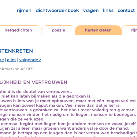
rijmen
dichtwoordenboek
vragen
links
contact
netgedichten
poëzie
hartenkreten
ri
tenkreten
ge
|
alles
|
volgende >
kreet (nr. 45.913):
lijkheid en vertrouwen
kheid is de sleutel van vertrouwen...
e niet kan laten bijmaken als die gebroken is.
ouwen is iets wat je moet opbouwen, maar met één leugen verliest
eugen kan zoveel kapot maken, Véél meer dan dat je lief is.
et vertrouwen is gebroken zal het nooit meer volledig terugkomen.
ge mensen vinden het nodig om te liegen, mensen te bedriegen, 
ugen die ze verkiezen.
e eenmaal begint met liegen ben je andere mensen en vooral jezelf
ugen zal alleen maar groeien want anders val je door de mand.
emand je betrapt op een leugen dan is het vertrouwen beschadigd v