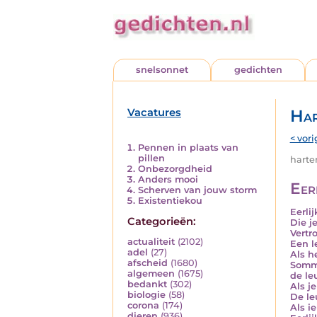
snelsonnet
gedichten
Vacatures
Har
< vori
Pennen in plaats van
pillen
harten
Onbezorgdheid
Anders mooi
Eer
Scherven van jouw storm
Existentiekou
Eerlij
Categorieën:
Die j
Vertr
actualiteit
(2102)
Een l
adel
(27)
Als h
afscheid
(1680)
Sommi
algemeen
(1675)
de le
bedankt
(302)
Als j
biologie
(58)
De le
corona
(174)
Als i
dieren
(936)