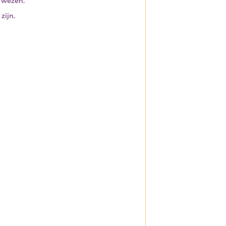
k wezen.
zijn.