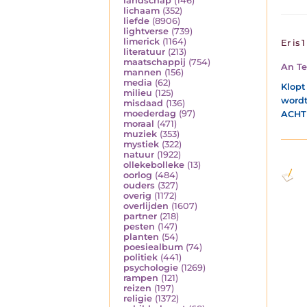
landschap
(146)
lichaam
(352)
liefde
(8906)
lightverse
(739)
limerick
(1164)
Er is 
literatuur
(213)
maatschappij
(754)
An Te
mannen
(156)
media
(62)
Klopt
milieu
(125)
wordt
misdaad
(136)
moederdag
(97)
ACHT
moraal
(471)
muziek
(353)
mystiek
(322)
natuur
(1922)
ollekebolleke
(13)
oorlog
(484)
ouders
(327)
overig
(1172)
overlijden
(1607)
partner
(218)
pesten
(147)
planten
(54)
poesiealbum
(74)
politiek
(441)
psychologie
(1269)
rampen
(121)
reizen
(197)
religie
(1372)