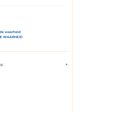
 de waarheid
, DE WAARHEID
g: