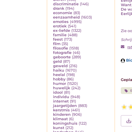
Eerli
discriminatie
(146)
Want 
drank
(194)
De wa
economie
(83)
Eerli
eenzaamheid
(1603)
emoties
(4995)
erotiek
(541)
ex-liefde
(1322)
Zie o
familie
(488)
feest
(173)
Schrij
film
(35)
ra
filosofie
(1518)
fotografie
(46)
geboorte
(289)
Bio
geld
(87)
geweld
(216)
haiku
(1670)
heelal
(198)
hobby
(86)
Gepla
humor
(1520)
huwelijk
(242)
E
idool
(81)
individu
(948)
internet
(91)
jaargetijden
(883)
kerstmis
(461)
kinderen
(906)
klimaat
(6)
koningshuis
(122)
kunst
(212)