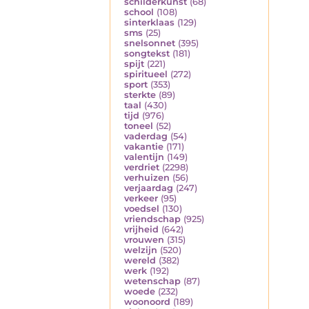
schilderkunst
(68)
school
(108)
sinterklaas
(129)
sms
(25)
snelsonnet
(395)
songtekst
(181)
spijt
(221)
spiritueel
(272)
sport
(353)
sterkte
(89)
taal
(430)
tijd
(976)
toneel
(52)
vaderdag
(54)
vakantie
(171)
valentijn
(149)
verdriet
(2298)
verhuizen
(56)
verjaardag
(247)
verkeer
(95)
voedsel
(130)
vriendschap
(925)
vrijheid
(642)
vrouwen
(315)
welzijn
(520)
wereld
(382)
werk
(192)
wetenschap
(87)
woede
(232)
woonoord
(189)