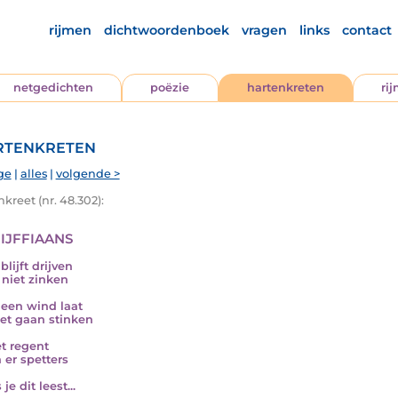
rijmen
dichtwoordenboek
vragen
links
contact
netgedichten
poëzie
hartenkreten
ri
tenkreten
ge
|
alles
|
volgende >
kreet (nr. 48.302):
ijffiaans
 blijft drijven
 niet zinken
e een wind laat
et gaan stinken
et regent
 er spetters
 je dit leest...