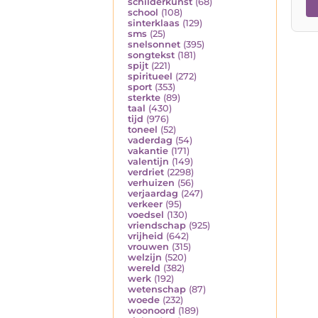
schilderkunst
(68)
school
(108)
sinterklaas
(129)
sms
(25)
snelsonnet
(395)
songtekst
(181)
spijt
(221)
spiritueel
(272)
sport
(353)
sterkte
(89)
taal
(430)
tijd
(976)
toneel
(52)
vaderdag
(54)
vakantie
(171)
valentijn
(149)
verdriet
(2298)
verhuizen
(56)
verjaardag
(247)
verkeer
(95)
voedsel
(130)
vriendschap
(925)
vrijheid
(642)
vrouwen
(315)
welzijn
(520)
wereld
(382)
werk
(192)
wetenschap
(87)
woede
(232)
woonoord
(189)