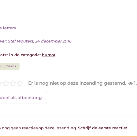
je letters
ver:
Stef Wouters
, 24 december 2016
atst in de categorie:
humor
ruijffiaans
Er is nog niet op deze inzending gestemd.
1
deel als afbeelding
jn nog geen reacties op deze inzending.
Schrijf de eerste reactie!