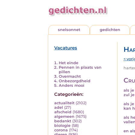
snelsonnet
gedichten
Vacatures
Har
< vori
Het einde
Pennen in plaats van
harten
pillen
Overmacht
Cru
Onbezorgdheid
Anders mooi
als je
Categorieën:
zul je
actualiteit
(2102)
als j
adel
(27)
kan h
afscheid
(1680)
algemeen
(1675)
als h
bedankt
(302)
vallen
biologie
(58)
corona
(174)
en als
dieren
(936)