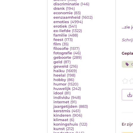
discriminatie
(146)
drank
(194)
economie
(83)
eenzaamheid
(1602)
emoties
(4994)
erotiek
(541)
...zie 
ex-liefde
(1322)
familie
(488)
feest
(173)
Schrij
film
(35)
filosofie
(1517)
fotografie
(46)
Gepla
geboorte
(289)
geld
(87)
C
geweld
(216)
haiku
(1669)
heelal
(198)
hobby
(86)
humor
(1520)
huwelijk
(242)
idool
(81)
individu
(948)
internet
(91)
jaargetijden
(883)
kerstmis
(461)
kinderen
(906)
klimaat
(6)
koningshuis
(122)
Er zi
kunst
(212)