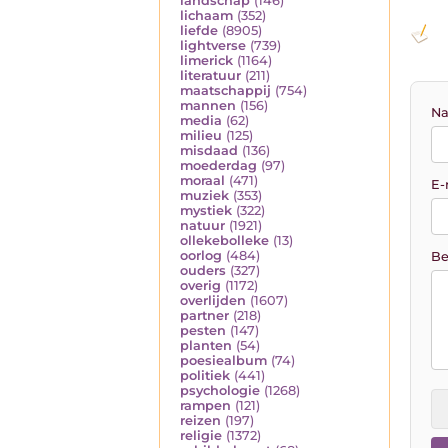
landschap
(146)
lichaam
(352)
liefde
(8905)
lightverse
(739)
limerick
(1164)
literatuur
(211)
maatschappij
(754)
mannen
(156)
Na
media
(62)
milieu
(125)
misdaad
(136)
moederdag
(97)
moraal
(471)
E-
muziek
(353)
mystiek
(322)
natuur
(1921)
ollekebolleke
(13)
oorlog
(484)
Be
ouders
(327)
overig
(1172)
overlijden
(1607)
partner
(218)
pesten
(147)
planten
(54)
poesiealbum
(74)
politiek
(441)
psychologie
(1268)
rampen
(121)
reizen
(197)
religie
(1372)