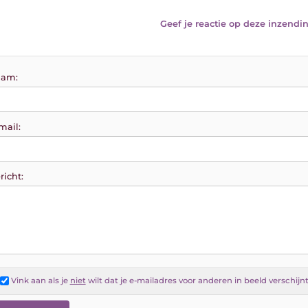
Geef je reactie op deze inzendin
am:
mail:
richt:
Vink aan als je
niet
wilt dat je e-mailadres voor anderen in beeld verschijn