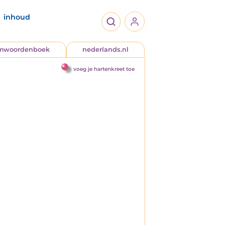
inhoud
jmwoordenboek
nederlands.nl
voeg je hartenkreet toe