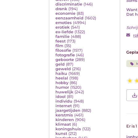
Soms 
discriminatie
(146)
drank
(194)
Want 
economie
(83)
Dat h
eenzaamheid
(1602)
emoties
(4994)
erotiek
(541)
Schrij
ex-liefde
(1322)
r
familie
(488)
feest
(173)
film
(35)
filosofie
(1517)
Gepla
fotografie
(46)
geboorte
(289)
k
geld
(87)
geweld
(216)
haiku
(1669)
heelal
(198)
hobby
(86)
humor
(1520)
huwelijk
(242)
idool
(81)
individu
(948)
internet
(91)
jaargetijden
(882)
kerstmis
(461)
kinderen
(906)
klimaat
(6)
Er is 
koningshuis
(122)
kunst
(212)
jonhy