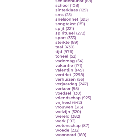
schilderkunst
(68)
school
(108)
sinterklaas
(129)
sms
(25)
snelsonnet
(395)
songtekst
(181)
spijt
(221)
spiritueel
(272)
sport
(353)
sterkte
(89)
taal
(430)
tijd
(976)
toneel
(52)
vaderdag
(54)
vakantie
(171)
valentijn
(149)
verdriet
(2298)
verhuizen
(56)
verjaardag
(247)
verkeer
(95)
voedsel
(130)
vriendschap
(925)
vrijheid
(642)
vrouwen
(315)
welzijn
(520)
wereld
(382)
werk
(192)
wetenschap
(87)
woede
(232)
woonoord
(189)