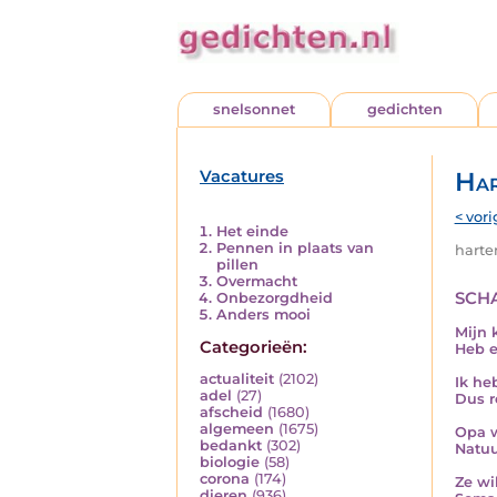
snelsonnet
gedichten
Vacatures
Har
< vori
Het einde
Pennen in plaats van
harten
pillen
Overmacht
sch
Onbezorgdheid
Anders mooi
Mijn 
Categorieën:
Heb e
actualiteit
(2102)
Ik he
adel
(27)
Dus r
afscheid
(1680)
algemeen
(1675)
Opa w
bedankt
(302)
Natuu
biologie
(58)
corona
(174)
Ze wi
dieren
(936)