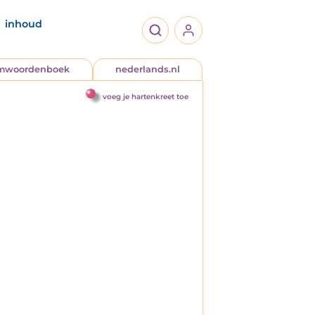
inhoud
jmwoordenboek
nederlands.nl
voeg je hartenkreet toe