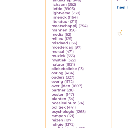
landschap
(146)
lichaam
(352)
heel 
liefde
(8905)
lightverse
(739)
limerick
(1164)
literatuur
(211)
maatschappij
(754)
mannen
(156)
media
(62)
milieu
(125)
misdaad
(136)
moederdag
(97)
moraal
(471)
muziek
(353)
mystiek
(322)
natuur
(1921)
ollekebolleke
(13)
oorlog
(484)
ouders
(327)
overig
(1172)
overlijden
(1607)
partner
(218)
pesten
(147)
planten
(54)
poesiealbum
(74)
politiek
(441)
psychologie
(1268)
rampen
(121)
reizen
(197)
religie
(1372)