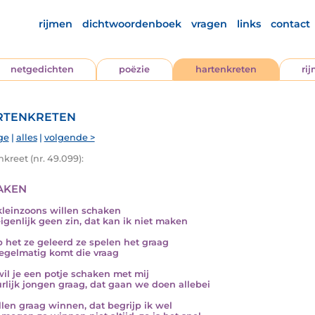
rijmen
dichtwoordenboek
vragen
links
contact
netgedichten
poëzie
hartenkreten
ri
tenkreten
ge
|
alles
|
volgende >
kreet (nr. 49.099):
aken
kleinzoons willen schaken
igenlijk geen zin, dat kan ik niet maken
b het ze geleerd ze spelen het graag
egelmatig komt die vraag
il je een potje schaken met mij
rlijk jongen graag, dat gaan we doen allebei
llen graag winnen, dat begrijp ik wel