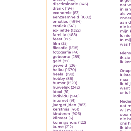
ik ge
discriminatie
(146)
dat w
drank
(194)
in ra
economie
(83)
als w
eenzaamheid
(1602)
onder
emoties
(4994)
aan 
erotiek
(541)
die k
ex-liefde
(1322)
mijn 
familie
(488)
Is nie
feest
(173)
In mi
film
(35)
was h
filosofie
(1518)
fotografie
(46)
Niema
geboorte
(289)
ik zi
geld
(87)
ik ke
geweld
(216)
haiku
(1670)
Onop
heelal
(198)
luist
hobby
(86)
maar 
humor
(1520)
ik bli
huwelijk
(242)
want 
idool
(81)
er is
individu
(948)
internet
(91)
Neder
jaargetijden
(883)
dat m
kerstmis
(461)
wij m
kinderen
(906)
door 
klimaat
(6)
die h
koningshuis
(122)
ons h
kunst
(212)
ik bl