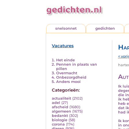
snelsonnet
gedichten
Vacatures
Har
< vori
Het einde
Pennen in plaats van
harten
pillen
Overmacht
Aut
Onbezorgdheid
Anders mooi
Ik lui
Categorieën:
dege
die i
actualiteit
(2102)
ik he
adel
(27)
heb e
afscheid
(1680)
dat i
algemeen
(1675)
had i
bedankt
(302)
biologie
(58)
Ik ko
corona
(174)
in on
dieren
(936)