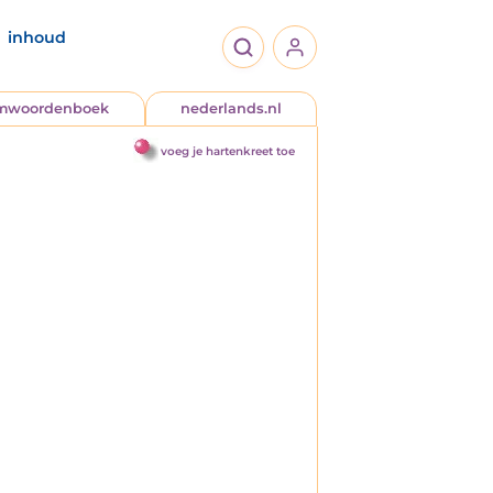
inhoud
jmwoordenboek
nederlands.nl
voeg je hartenkreet toe