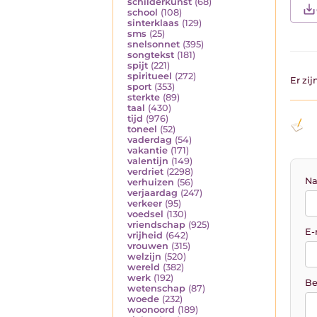
schilderkunst
(68)
school
(108)
sinterklaas
(129)
sms
(25)
snelsonnet
(395)
songtekst
(181)
spijt
(221)
spiritueel
(272)
Er zi
sport
(353)
sterkte
(89)
taal
(430)
tijd
(976)
toneel
(52)
vaderdag
(54)
vakantie
(171)
valentijn
(149)
verdriet
(2298)
Na
verhuizen
(56)
verjaardag
(247)
verkeer
(95)
voedsel
(130)
vriendschap
(925)
E-
vrijheid
(642)
vrouwen
(315)
welzijn
(520)
wereld
(382)
werk
(192)
Be
wetenschap
(87)
woede
(232)
woonoord
(189)