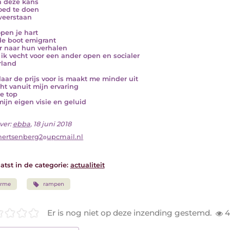
n deze kans
ed te doen
weerstaan
pen je hart
de boot emigrant
er naar hun verhalen
ik vecht voor een ander open en socialer
rland
aar de prijs voor is maakt me minder uit
cht vanuit mijn ervaring
e top
mijn eigen visie en geluid
ver:
ebba
, 18 juni 2018
hertsenberg2
upcmail.nl
atst in de categorie:
actualiteit
arme
rampen
Er is nog niet op deze inzending gestemd.
4