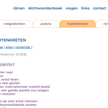
rijmen
dichtwoordenboek
vragen
links
contact
netgedichten
poëzie
hartenkreten
ri
tenkreten
ge
|
alles
|
volgende >
kreet (nr. 51.305):
oriteit
ster naar
ne
n nood leven
b veel gezien
en internationaal wereld beeld
k een goede positie zou krijgen
k voorzien
m op voor arme mensen
derontwikkelde landen