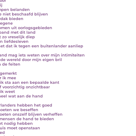
loof
ij
mpen belanden
e niet beschaafd blijven
dak bieden
degene
omen uit oorlogsgebieden
band met dit land
t zo vreselijk diep
jn liefdesleven
et dat ik tegen een buitenlander aanliep
nd mag iets weten over mijn intimiteiten
e de wereld door mijn eigen bril
n de feiten
gemerkt
er ik mee
ik sta aan een bepaalde kant
jf voorzichtig onzichtbaar
ik weet
 heel wat aan de hand
landers hebben het goed
oeten we beseffen
oeten onszelf blijven verheffen
mensen de hand te bieden
et nodig hebben
uis moet openstaan
oed