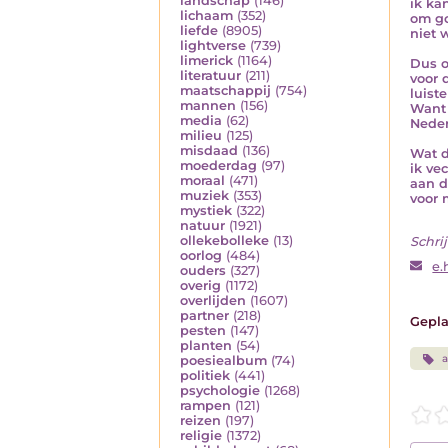
landschap
(146)
ik ka
lichaam
(352)
om go
liefde
(8905)
niet 
lightverse
(739)
limerick
(1164)
Dus o
literatuur
(211)
voor 
maatschappij
(754)
luist
mannen
(156)
Want 
media
(62)
Nede
milieu
(125)
misdaad
(136)
Wat d
moederdag
(97)
ik ve
moraal
(471)
aan d
muziek
(353)
voor 
mystiek
(322)
natuur
(1921)
ollekebolleke
(13)
Schrij
oorlog
(484)
e.
ouders
(327)
overig
(1172)
overlijden
(1607)
partner
(218)
Gepla
pesten
(147)
planten
(54)
poesiealbum
(74)
politiek
(441)
psychologie
(1268)
rampen
(121)
reizen
(197)
religie
(1372)