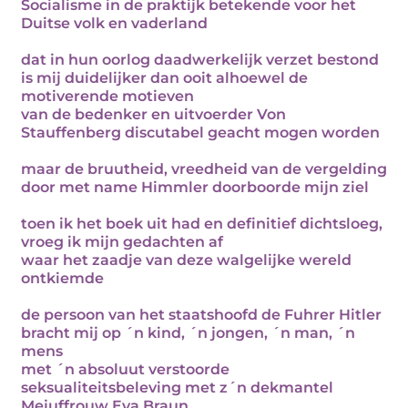
Socialisme in de praktijk betekende voor het
Duitse volk en vaderland
dat in hun oorlog daadwerkelijk verzet bestond
is mij duidelijker dan ooit alhoewel de
motiverende motieven
van de bedenker en uitvoerder Von
Stauffenberg discutabel geacht mogen worden
maar de bruutheid, vreedheid van de vergelding
door met name Himmler doorboorde mijn ziel
toen ik het boek uit had en definitief dichtsloeg,
vroeg ik mijn gedachten af
waar het zaadje van deze walgelijke wereld
ontkiemde
de persoon van het staatshoofd de Fuhrer Hitler
bracht mij op ´n kind, ´n jongen, ´n man, ´n
mens
met ´n absoluut verstoorde
seksualiteitsbeleving met z´n dekmantel
Mejuffrouw Eva Braun