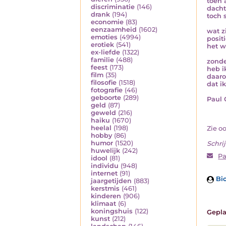
toen 
discriminatie
(146)
dacht
drank
(194)
toch 
economie
(83)
eenzaamheid
(1602)
wat z
emoties
(4994)
posit
erotiek
(541)
het w
ex-liefde
(1322)
familie
(488)
zonde
feest
(173)
heb i
film
(35)
daaro
filosofie
(1518)
dat i
fotografie
(46)
geboorte
(289)
Paul 
geld
(87)
geweld
(216)
haiku
(1670)
heelal
(198)
Zie o
hobby
(86)
humor
(1520)
Schrij
huwelijk
(242)
Pa
idool
(81)
individu
(948)
internet
(91)
Bio
jaargetijden
(883)
kerstmis
(461)
kinderen
(906)
klimaat
(6)
koningshuis
(122)
Gepla
kunst
(212)