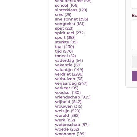
schilderkunst
(68)
school
(108)
sinterklaas
(129)
sms
(25)
Be
snelsonnet
(395)
songtekst
(181)
spijt
(221)
spiritueel
(272)
sport
(353)
sterkte
(89)
taal
(430)
tijd
(976)
toneel
(52)
vaderdag
(54)
vakantie
(171)
valentijn
(149)
verdriet
(2298)
verhuizen
(56)
verjaardag
(247)
verkeer
(95)
voedsel
(130)
vriendschap
(925)
vrijheid
(642)
vrouwen
(315)
welzijn
(520)
wereld
(382)
werk
(192)
wetenschap
(87)
woede
(232)
woonoord
(189)