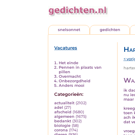
snelsonnet
gedichten
Vacatures
Har
< vori
Het einde
Pennen in plaats van
harten
pillen
Overmacht
Waa
Onbezorgdheid
Anders mooi
ik da
Categorieën:
nu ie
maar 
actualiteit
(2102)
adel
(27)
kreeg
afscheid
(1680)
toen k
algemeen
(1675)
ach i
bedankt
(302)
dat ve
biologie
(58)
corona
(174)
vroeg
dieren
(936)