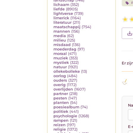
landschap
(146)
P
lichaam
(352)
liefde
(8905)
lightverse
(739)
limerick
(1164)
literatuur
(211)
maatschappij
(754)
mannen
(156)
media
(62)
milieu
(125)
misdaad
(136)
moederdag
(97)
moraal
(471)
muziek
(353)
mystiek
(322)
Er zi
natuur
(1921)
ollekebolleke
(13)
oorlog
(484)
ouders
(327)
overig
(1172)
overlijden
(1607)
partner
(218)
pesten
(147)
planten
(54)
Na
poesiealbum
(74)
politiek
(441)
psychologie
(1268)
rampen
(121)
reizen
(197)
E-
religie
(1372)