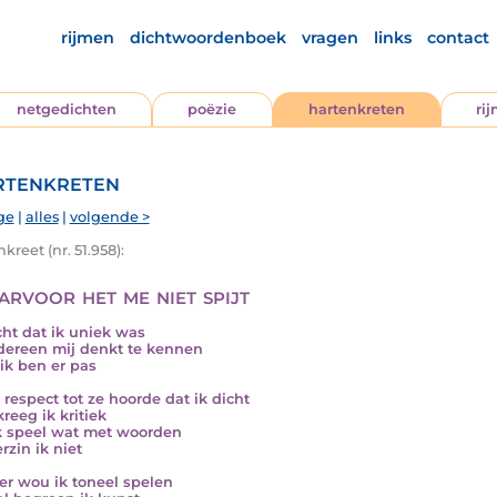
rijmen
dichtwoordenboek
vragen
links
contact
netgedichten
poëzie
hartenkreten
ri
tenkreten
ge
|
alles
|
volgende >
kreet (nr. 51.958):
rvoor het me niet spijt
cht dat ik uniek was
dereen mij denkt te kennen
ik ben er pas
 respect tot ze hoorde dat ik dicht
reeg ik kritiek
k speel wat met woorden
rzin ik niet
er wou ik toneel spelen