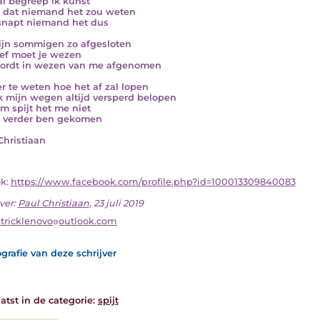
al begreep ik kunst
 dat niemand het zou weten
snapt niemand het dus
ijn sommigen zo afgesloten
ief moet je wezen
ordt in wezen van me afgenomen
r te weten hoe het af zal lopen
k mijn wegen altijd versperd belopen
m spijt het me niet
k verder ben gekomen
Christiaan
ok:
https://www.facebook.com/profile.php?id=100013309840083
ver:
Paul Christiaan
, 23 juli 2019
tricklenovo
outlook.com
grafie van deze schrijver
atst in de categorie:
spijt