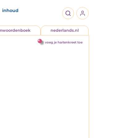
inhoud
jmwoordenboek
nederlands.nl
voeg je hartenkreet toe