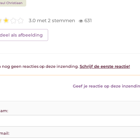
aul Christiaan
3.0 met 2 stemmen
631
deel als afbeelding
jn nog geen reacties op deze inzending.
Schrijf de eerste reactie!
Geef je reactie op deze inzendin
am:
mail: