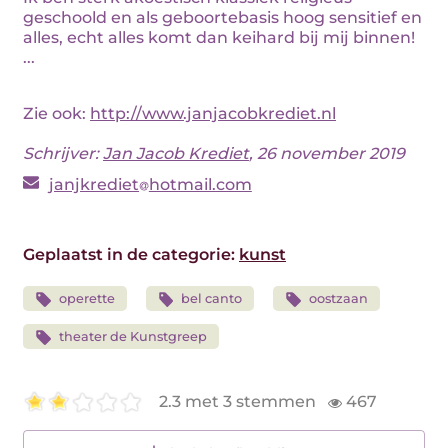
geschoold en als geboortebasis hoog sensitief en
alles, echt alles komt dan keihard bij mij binnen!
...
Zie ook:
http://www.janjacobkrediet.nl
Schrijver:
Jan Jacob Krediet
, 26 november 2019
janjkrediet
hotmail.com
Geplaatst in de categorie:
kunst
operette
bel canto
oostzaan
theater de Kunstgreep
2.3 met 3 stemmen
467