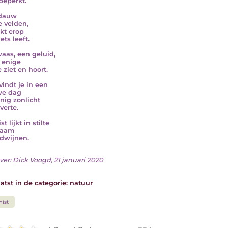
 beperkt.
 dauw
 velden,
jkt erop
ets leeft.
aas, een geluid,
t enige
 ziet en hoort.
vindt je in een
we dag
nig zonlicht
verte.
t lijkt in stilte
zaam
rdwijnen.
ver:
Dick Voogd
, 21 januari 2020
atst in de categorie:
natuur
ist