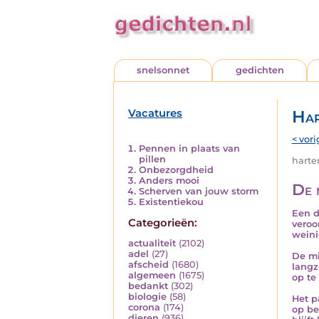
snelsonnet
gedichten
Vacatures
Har
< vori
Pennen in plaats van
pillen
harten
Onbezorgdheid
Anders mooi
De 
Scherven van jouw storm
Existentiekou
Een d
Categorieën:
veroo
weini
actualiteit
(2102)
adel
(27)
De mis
afscheid
(1680)
lang
algemeen
(1675)
op te
bedankt
(302)
biologie
(58)
Het p
corona
(174)
op be
dieren
(936)