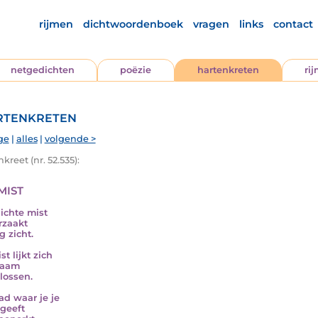
rijmen
dichtwoordenboek
vragen
links
contact
netgedichten
poëzie
hartenkreten
ri
tenkreten
ge
|
alles
|
volgende >
kreet (nr. 52.535):
mist
ichte mist
rzaakt
g zicht.
t lijkt zich
zaam
 lossen.
ad waar je je
geeft