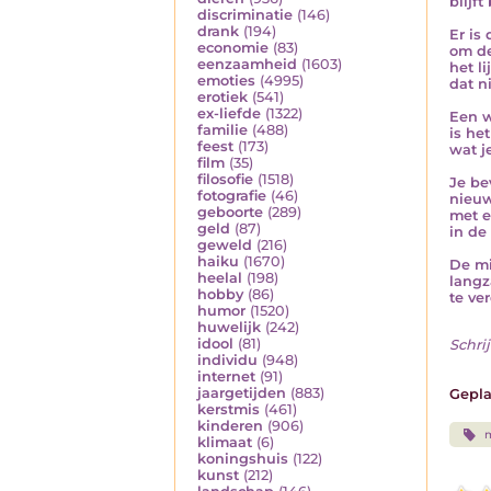
blijft
discriminatie
(146)
drank
(194)
Er is
economie
(83)
om de
eenzaamheid
(1603)
het li
emoties
(4995)
dat ni
erotiek
(541)
ex-liefde
(1322)
Een w
familie
(488)
is he
feest
(173)
wat je
film
(35)
filosofie
(1518)
Je be
fotografie
(46)
nieu
geboorte
(289)
met e
geld
(87)
in de 
geweld
(216)
haiku
(1670)
De mis
heelal
(198)
lang
hobby
(86)
te ve
humor
(1520)
huwelijk
(242)
idool
(81)
Schrij
individu
(948)
internet
(91)
jaargetijden
(883)
Gepla
kerstmis
(461)
kinderen
(906)
m
klimaat
(6)
koningshuis
(122)
kunst
(212)