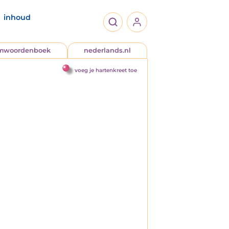
inhoud
jmwoordenboek
nederlands.nl
voeg je hartenkreet toe