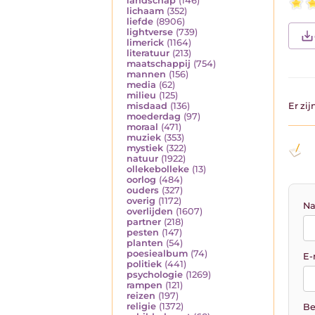
landschap
(146)
lichaam
(352)
liefde
(8906)
lightverse
(739)
limerick
(1164)
literatuur
(213)
maatschappij
(754)
mannen
(156)
media
(62)
milieu
(125)
misdaad
(136)
Er zi
moederdag
(97)
moraal
(471)
muziek
(353)
mystiek
(322)
natuur
(1922)
ollekebolleke
(13)
oorlog
(484)
ouders
(327)
overig
(1172)
Na
overlijden
(1607)
partner
(218)
pesten
(147)
planten
(54)
poesiealbum
(74)
E-
politiek
(441)
psychologie
(1269)
rampen
(121)
reizen
(197)
religie
(1372)
Be