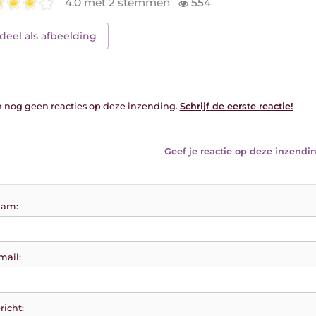
4.0 met 2 stemmen
554
deel als afbeelding
jn nog geen reacties op deze inzending.
Schrijf de eerste reactie!
Geef je reactie op deze inzendin
am:
mail:
richt: