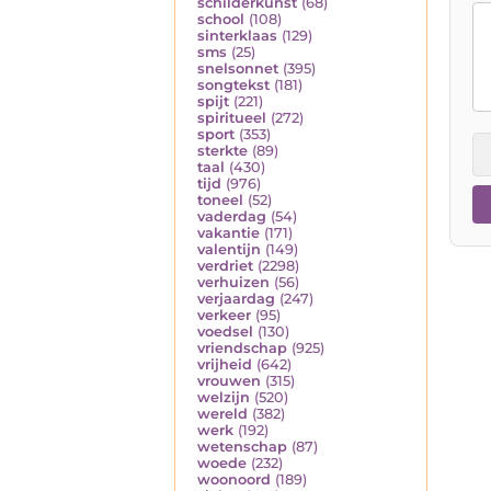
schilderkunst
(68)
school
(108)
sinterklaas
(129)
sms
(25)
snelsonnet
(395)
songtekst
(181)
spijt
(221)
spiritueel
(272)
sport
(353)
sterkte
(89)
taal
(430)
tijd
(976)
toneel
(52)
vaderdag
(54)
vakantie
(171)
valentijn
(149)
verdriet
(2298)
verhuizen
(56)
verjaardag
(247)
verkeer
(95)
voedsel
(130)
vriendschap
(925)
vrijheid
(642)
vrouwen
(315)
welzijn
(520)
wereld
(382)
werk
(192)
wetenschap
(87)
woede
(232)
woonoord
(189)