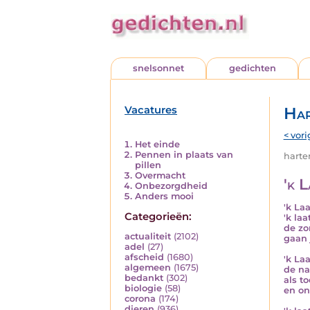
snelsonnet
gedichten
Vacatures
Har
< vori
Het einde
Pennen in plaats van
harten
pillen
Overmacht
'k L
Onbezorgdheid
Anders mooi
'k Laa
Categorieën:
'k laa
de zo
actualiteit
(2102)
gaan 
adel
(27)
afscheid
(1680)
'k Laa
algemeen
(1675)
de na
bedankt
(302)
als t
biologie
(58)
en on
corona
(174)
dieren
(936)