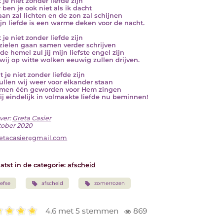
t je niet zonder liefde zijn
 ben je ook niet als ik dacht
an zal lichten en de zon zal schijnen
jn liefde is een warme deken voor de nacht.
t je niet zonder liefde zijn
zielen gaan samen verder schrijven
de hemel zul jij mijn liefste engel zijn
wij op witte wolken eeuwig zullen drijven.
t je niet zonder liefde zijn
zullen wij weer voor elkander staan
men één geworden voor Hem zingen
ij eindelijk in volmaakte liefde nu beminnen!
ver:
Greta Casier
tober 2020
etacasier
gmail.com
atst in de categorie:
afscheid
iefse
afscheid
zomerrozen
4.6 met 5 stemmen
869