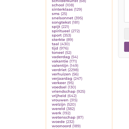
schilderkunst
(68)
school
(108)
sinterklaas
(129)
sms
(25)
snelsonnet
(395)
songtekst
(181)
spijt
(221)
spiritueel
(272)
sport
(353)
sterkte
(89)
taal
(430)
tijd
(976)
toneel
(52)
vaderdag
(54)
vakantie
(171)
valentijn
(149)
verdriet
(2298)
verhuizen
(56)
verjaardag
(247)
verkeer
(95)
voedsel
(130)
vriendschap
(925)
vrijheid
(642)
vrouwen
(315)
welzijn
(520)
wereld
(382)
werk
(192)
wetenschap
(87)
woede
(232)
woonoord
(189)