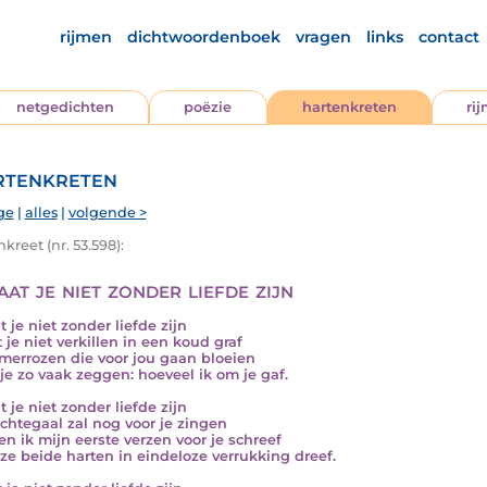
rijmen
dichtwoordenboek
vragen
links
contact
netgedichten
poëzie
hartenkreten
ri
tenkreten
ge
|
alles
|
volgende >
kreet (nr. 53.598):
aat je niet zonder liefde zijn
t je niet zonder liefde zijn
t je niet verkillen in een koud graf
merrozen die voor jou gaan bloeien
je zo vaak zeggen: hoeveel ik om je gaf.
t je niet zonder liefde zijn
chtegaal zal nog voor je zingen
oen ik mijn eerste verzen voor je schreef
ze beide harten in eindeloze verrukking dreef.