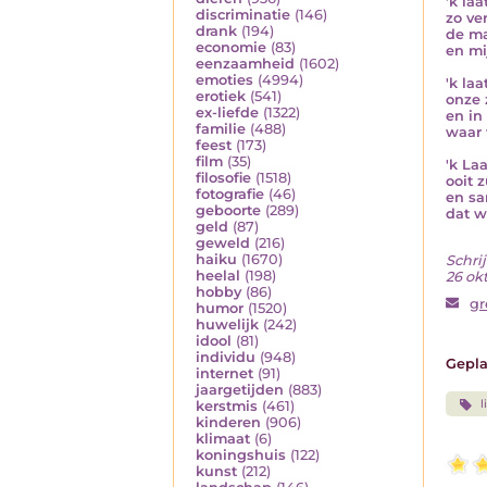
'k laa
discriminatie
(146)
zo ver
drank
(194)
de ma
economie
(83)
en mi
eenzaamheid
(1602)
emoties
(4994)
'k laa
erotiek
(541)
onze 
ex-liefde
(1322)
en in 
familie
(488)
waar 
feest
(173)
film
(35)
'k Laa
filosofie
(1518)
ooit 
fotografie
(46)
en sa
geboorte
(289)
dat w
geld
(87)
geweld
(216)
haiku
(1670)
Schrij
heelal
(198)
26 ok
hobby
(86)
gr
humor
(1520)
huwelijk
(242)
idool
(81)
individu
(948)
Gepla
internet
(91)
jaargetijden
(883)
l
kerstmis
(461)
kinderen
(906)
klimaat
(6)
koningshuis
(122)
kunst
(212)