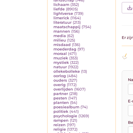
landschap
(146)
lichaam
(352)
liefde
(8905)
lightverse
(739)
limerick
(1164)
literatuur
(213)
maatschappij
(754)
mannen
(156)
media
(62)
Er zi
milieu
(125)
misdaad
(136)
moederdag
(97)
moraal
(471)
muziek
(353)
mystiek
(322)
natuur
(1922)
ollekebolleke
(13)
oorlog
(484)
Na
ouders
(327)
overig
(1172)
overlijden
(1607)
partner
(218)
pesten
(147)
E-
planten
(54)
poesiealbum
(74)
politiek
(441)
psychologie
(1269)
rampen
(121)
Be
reizen
(197)
religie
(1372)