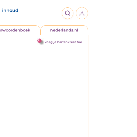
inhoud
jmwoordenboek
nederlands.nl
voeg je hartenkreet toe