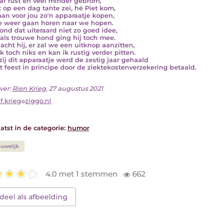
af rust en veel minder gebrom,
t op een dag tante zei, hé Piet kom,
an voor jou zo'n apparaatje kopen,
e weer gaan horen naar we hopen.
vond dat uiteraard niet zo goed idee,
als trouwe hond ging hij toch mee.
acht hij, er zal we een uitknop aanzitten,
k toch niks en kan ik rustig verder pitten.
ij dit apparaatje werd de zestig jaar gehaald
t feest in principe door de ziektekostenverzekering betaald.
ver:
Rien Krieg
, 27 augustus 2021
f.krieg
ziggo.nl
atst in de categorie:
humor
uwelijk
4.0 met 1 stemmen
662
deel als afbeelding