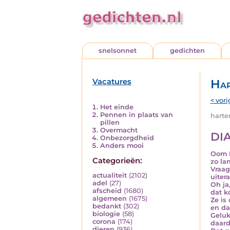
snelsonnet
gedichten
Vacatures
Har
< vori
Het einde
Pennen in plaats van
harten
pillen
Overmacht
DI
Onbezorgdheid
Anders mooi
Oom P
Categorieën:
zo la
Vraag
actualiteit
(2102)
uitera
adel
(27)
Oh ja
afscheid
(1680)
dat k
algemeen
(1675)
Ze is
bedankt
(302)
en da
biologie
(58)
Geluk
corona
(174)
daard
dieren
(936)