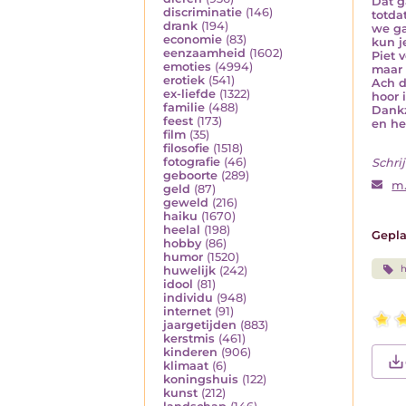
Dat g
discriminatie
(146)
totda
drank
(194)
we ga
economie
(83)
kun j
eenzaamheid
(1602)
Piet 
emoties
(4994)
maar 
erotiek
(541)
Ach d
ex-liefde
(1322)
hoor i
familie
(488)
Dankz
feest
(173)
en he
film
(35)
filosofie
(1518)
fotografie
(46)
Schrij
geboorte
(289)
m.
geld
(87)
geweld
(216)
haiku
(1670)
heelal
(198)
Gepla
hobby
(86)
humor
(1520)
h
huwelijk
(242)
idool
(81)
individu
(948)
internet
(91)
jaargetijden
(883)
kerstmis
(461)
kinderen
(906)
klimaat
(6)
koningshuis
(122)
kunst
(212)