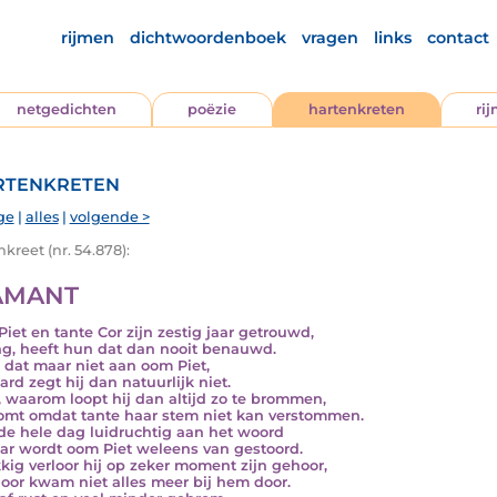
rijmen
dichtwoordenboek
vragen
links
contact
netgedichten
poëzie
hartenkreten
ri
tenkreten
ge
|
alles
|
volgende >
kreet (nr. 54.878):
AMANT
iet en tante Cor zijn zestig jaar getrouwd,
ng, heeft hun dat dan nooit benauwd.
 dat maar niet aan oom Piet,
ard zegt hij dan natuurlijk niet.
, waarom loopt hij dan altijd zo te brommen,
omt omdat tante haar stem niet kan verstommen.
 de hele dag luidruchtig aan het woord
ar wordt oom Piet weleens van gestoord.
kig verloor hij op zeker moment zijn gehoor,
oor kwam niet alles meer bij hem door.