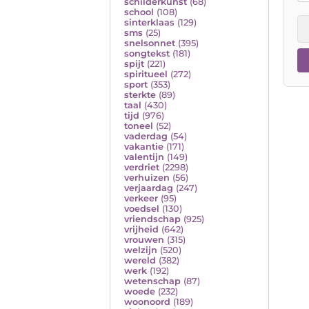
schilderkunst
(68)
school
(108)
sinterklaas
(129)
sms
(25)
snelsonnet
(395)
songtekst
(181)
spijt
(221)
spiritueel
(272)
sport
(353)
sterkte
(89)
taal
(430)
tijd
(976)
toneel
(52)
vaderdag
(54)
vakantie
(171)
valentijn
(149)
verdriet
(2298)
verhuizen
(56)
verjaardag
(247)
verkeer
(95)
voedsel
(130)
vriendschap
(925)
vrijheid
(642)
vrouwen
(315)
welzijn
(520)
wereld
(382)
werk
(192)
wetenschap
(87)
woede
(232)
woonoord
(189)