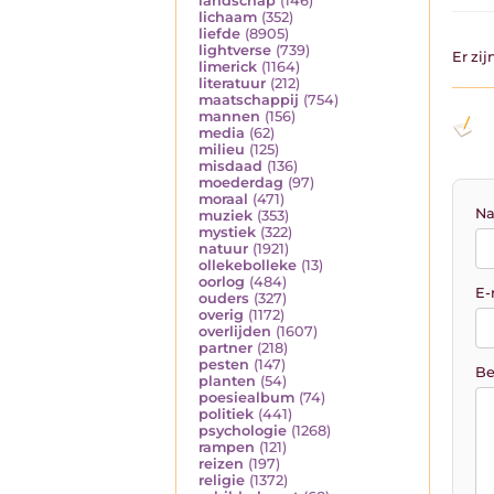
landschap
(146)
lichaam
(352)
liefde
(8905)
lightverse
(739)
Er zi
limerick
(1164)
literatuur
(212)
maatschappij
(754)
mannen
(156)
media
(62)
milieu
(125)
misdaad
(136)
moederdag
(97)
moraal
(471)
Na
muziek
(353)
mystiek
(322)
natuur
(1921)
ollekebolleke
(13)
oorlog
(484)
E-
ouders
(327)
overig
(1172)
overlijden
(1607)
partner
(218)
pesten
(147)
Be
planten
(54)
poesiealbum
(74)
politiek
(441)
psychologie
(1268)
rampen
(121)
reizen
(197)
religie
(1372)