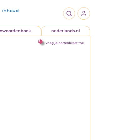
inhoud
jmwoordenboek
nederlands.nl
voeg je hartenkreet toe