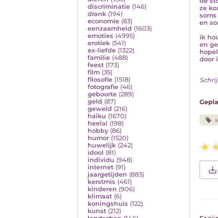
de st
discriminatie
(146)
ze ko
drank
(194)
soms 
economie
(83)
en so
eenzaamheid
(1603)
emoties
(4995)
ik ho
erotiek
(541)
en ge
ex-liefde
(1322)
hopel
familie
(488)
door 
feest
(173)
film
(35)
filosofie
(1518)
Schrij
fotografie
(46)
geboorte
(289)
geld
(87)
Gepla
geweld
(216)
haiku
(1670)
s
heelal
(198)
hobby
(86)
humor
(1520)
huwelijk
(242)
idool
(81)
individu
(948)
internet
(91)
jaargetijden
(883)
kerstmis
(461)
kinderen
(906)
klimaat
(6)
koningshuis
(122)
kunst
(212)