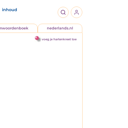
inhoud
jmwoordenboek
nederlands.nl
voeg je hartenkreet toe