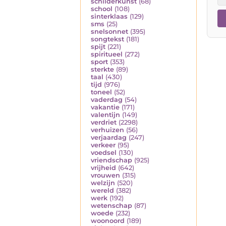
schilderkunst
(68)
school
(108)
sinterklaas
(129)
sms
(25)
snelsonnet
(395)
songtekst
(181)
spijt
(221)
spiritueel
(272)
sport
(353)
sterkte
(89)
taal
(430)
tijd
(976)
toneel
(52)
vaderdag
(54)
vakantie
(171)
valentijn
(149)
verdriet
(2298)
verhuizen
(56)
verjaardag
(247)
verkeer
(95)
voedsel
(130)
vriendschap
(925)
vrijheid
(642)
vrouwen
(315)
welzijn
(520)
wereld
(382)
werk
(192)
wetenschap
(87)
woede
(232)
woonoord
(189)