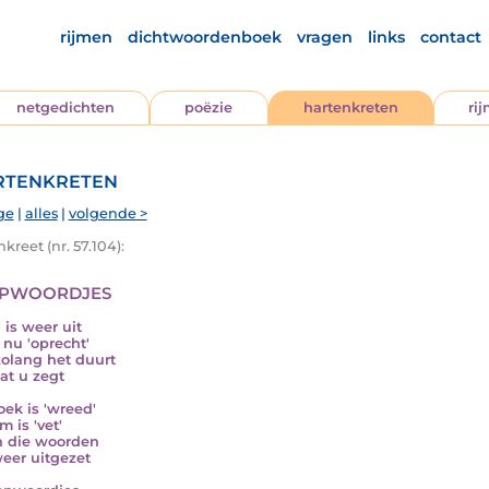
rijmen
dichtwoordenboek
vragen
links
contact
netgedichten
poëzie
hartenkreten
ri
tenkreten
ge
|
alles
|
volgende >
kreet (nr. 57.104):
pwoordjes
' is weer uit
 nu 'oprecht'
zolang het duurt
at u zegt
oek is 'wreed'
lm is 'vet'
jn die woorden
weer uitgezet