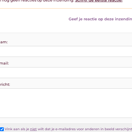
jn nog geen reacties op deze inzending.
Schrijf de eerste reactie!
Geef je reactie op deze inzendin
am:
mail:
richt:
Vink aan als je
niet
wilt dat je e-mailadres voor anderen in beeld verschijn