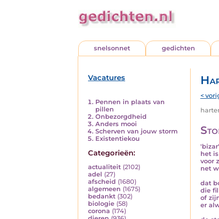
snelsonnet
gedichten
Vacatures
Har
< vori
Pennen in plaats van
pillen
harten
Onbezorgdheid
Anders mooi
Sto
Scherven van jouw storm
Existentiekou
'bizar
Categorieën:
het is
voor 
actualiteit
(2102)
net w
adel
(27)
afscheid
(1680)
dat b
algemeen
(1675)
die fi
bedankt
(302)
of zi
biologie
(58)
er al
corona
(174)
dieren
(936)