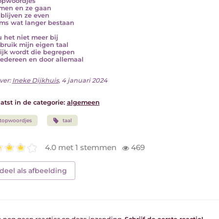
opwoordjes
men en ze gaan
blijven ze even
ms wat langer bestaan
u het niet meer bij
bruik mijn eigen taal
ijk wordt die begrepen
iedereen en door allemaal
ver:
Ineke Dijkhuis
, 4 januari 2024
atst in de categorie:
algemeen
topwoordjes
taal
4.0 met 1 stemmen
469
deel als afbeelding