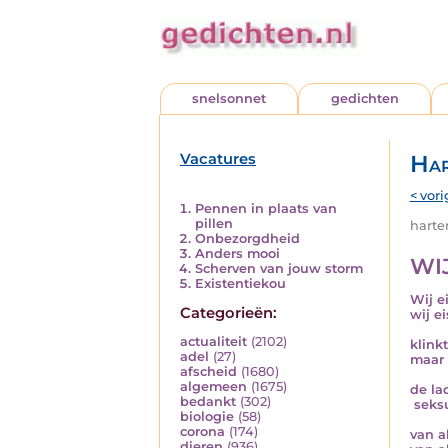
snelsonnet
gedichten
Vacatures
Har
< vori
Pennen in plaats van
pillen
harten
Onbezorgdheid
Anders mooi
WIJ
Scherven van jouw storm
Existentiekou
Wij e
Categorieën:
wij e
actualiteit
(2102)
klink
adel
(27)
maar 
afscheid
(1680)
algemeen
(1675)
de la
bedankt
(302)
seksu
biologie
(58)
corona
(174)
van a
dieren
(936)