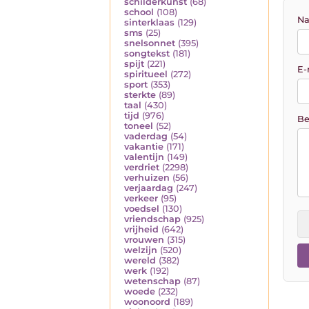
schilderkunst
(68)
school
(108)
Na
sinterklaas
(129)
sms
(25)
snelsonnet
(395)
songtekst
(181)
spijt
(221)
E-
spiritueel
(272)
sport
(353)
sterkte
(89)
taal
(430)
tijd
(976)
Be
toneel
(52)
vaderdag
(54)
vakantie
(171)
valentijn
(149)
verdriet
(2298)
verhuizen
(56)
verjaardag
(247)
verkeer
(95)
voedsel
(130)
vriendschap
(925)
vrijheid
(642)
vrouwen
(315)
welzijn
(520)
wereld
(382)
werk
(192)
wetenschap
(87)
woede
(232)
woonoord
(189)