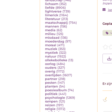
landschap
(146)
Inzen
lichaam
(352)
liefde
(8906)
ja
lightverse
(739)
limerick
(1164)
literatuur
(213)
maatschappij
(754)
Gepla
mannen
(156)
media
(62)
L
milieu
(125)
misdaad
(136)
moederdag
(97)
moraal
(471)
muziek
(353)
mystiek
(322)
natuur
(1922)
ollekebolleke
(13)
oorlog
(484)
ouders
(327)
overig
(1172)
overlijden
(1607)
partner
(218)
pesten
(147)
Er zi
planten
(54)
poesiealbum
(74)
politiek
(441)
psychologie
(1269)
rampen
(121)
reizen
(197)
religie
(1372)