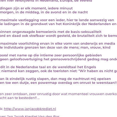
llen hier verblijvend in Nederland, Europa, de Wereld
adingen zijn er elk moment, iedere minuut
 morgen, in de middag, in de avond en in de nacht
s maximale vastlegging voor een ieder, hier te lande aanwezig van
ie ladingen in de grondwet van het Koninkrijk der Nederlanden en
innen ongevraagde bemoeienis met de basis-seksualiteit
ord en daad ook strafbaar wordt gesteld, de brutaliteit zich te bemo
s maximale voorlichting ervan in elke vorm van onderwijs en media
de individuele grenzen ten deze van de mens; man, vrouw, kind
ooral met name op die intieme zeer persoonlijke gebieden
geen geloofsovertuiging het grensoverschrijdend gedrag mag ond
s dit in de Nederlandse taal en de wereldtaal het Engels
 niemand kan zeggen, ook de toeristen niet: "Wir haben es nicht g
an ik eindelijk rustig slapen, dan mag de nachtrust mij opeisen
 en toe een dutje, een powermap overdag om onrust te weerstaan!!
k ben zeer ontdaan, zeer onrustig door wat momenteel vrouwen overk
ht aan te besteden!! ...
ok:
http://www.janjacobkrediet.nl
ver:
Jan Jacob Krediet Van den Bos