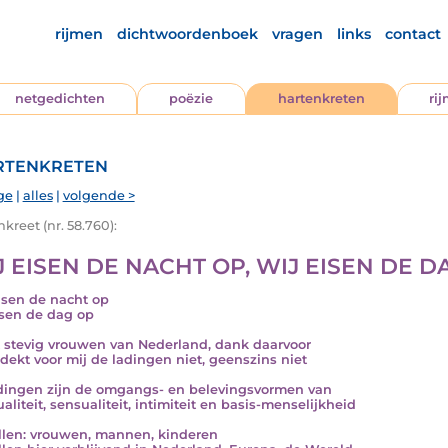
rijmen
dichtwoordenboek
vragen
links
contact
netgedichten
poëzie
hartenkreten
ri
tenkreten
ge
|
alles
|
volgende >
kreet (nr. 58.760):
 EISEN DE NACHT OP, WIJ EISEN DE DAG 
isen de nacht op
isen de dag op
t stevig vrouwen van Nederland, dank daarvoor
dekt voor mij de ladingen niet, geenszins niet
dingen zijn de omgangs- en belevingsvormen van
aliteit, sensualiteit, intimiteit en basis-menselijkheid
llen: vrouwen, mannen, kinderen