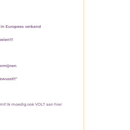
 in Europees verband
eien!!!
ermijnen
ewusst!!"
omt! Ik moedig ook VOLT aan hier