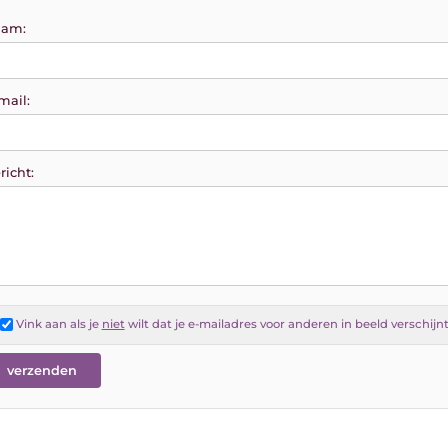
am:
mail:
richt:
Vink aan als je
niet
wilt dat je e-mailadres voor anderen in beeld verschijn