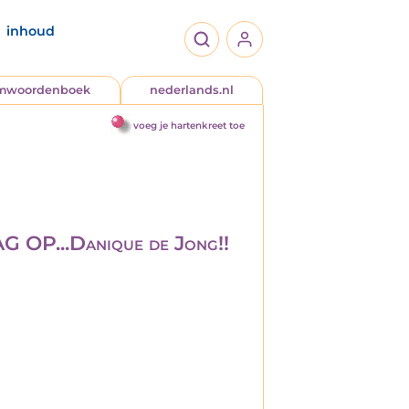
inhoud
jmwoordenboek
nederlands.nl
voeg je hartenkreet toe
OP...Danique de Jong!!