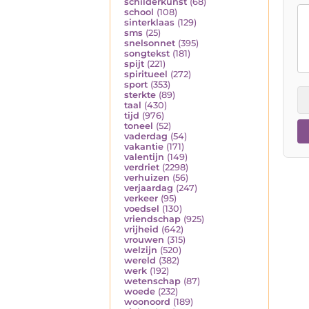
schilderkunst
(68)
school
(108)
sinterklaas
(129)
sms
(25)
snelsonnet
(395)
songtekst
(181)
spijt
(221)
spiritueel
(272)
sport
(353)
sterkte
(89)
taal
(430)
tijd
(976)
toneel
(52)
vaderdag
(54)
vakantie
(171)
valentijn
(149)
verdriet
(2298)
verhuizen
(56)
verjaardag
(247)
verkeer
(95)
voedsel
(130)
vriendschap
(925)
vrijheid
(642)
vrouwen
(315)
welzijn
(520)
wereld
(382)
werk
(192)
wetenschap
(87)
woede
(232)
woonoord
(189)