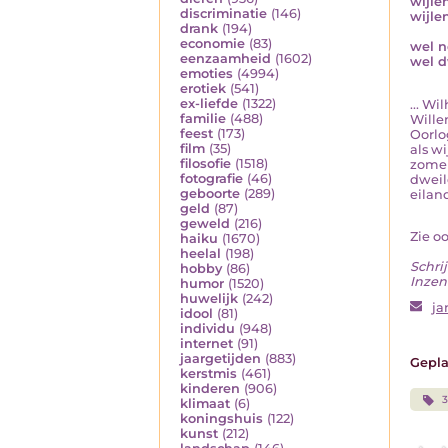
wijle
discriminatie
(146)
wijle
drank
(194)
economie
(83)
wel ne
eenzaamheid
(1602)
wel d
emoties
(4994)
erotiek
(541)
ex-liefde
(1322)
... W
familie
(488)
Wille
feest
(173)
Oorlo
film
(35)
als w
filosofie
(1518)
zomer,
fotografie
(46)
dweil
geboorte
(289)
eiland
geld
(87)
geweld
(216)
Zie o
haiku
(1670)
heelal
(198)
Schrij
hobby
(86)
Inzen
humor
(1520)
huwelijk
(242)
ja
idool
(81)
individu
(948)
internet
(91)
jaargetijden
(883)
Gepla
kerstmis
(461)
kinderen
(906)
3
klimaat
(6)
koningshuis
(122)
kunst
(212)