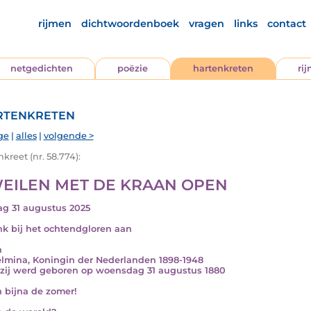
rijmen
dichtwoordenboek
vragen
links
contact
netgedichten
poëzie
hartenkreten
ri
tenkreten
ge
|
alles
|
volgende >
kreet (nr. 58.774):
EILEN MET DE KRAAN OPEN
g 31 augustus 2025
nk bij het ochtendgloren aan
n
lmina, Koningin der Nederlanden 1898-1948
zij werd geboren op woensdag 31 augustus 1880
n bijna de zomer!