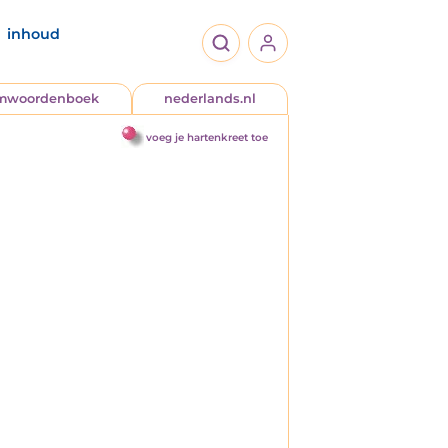
inhoud
jmwoordenboek
nederlands.nl
voeg je hartenkreet toe