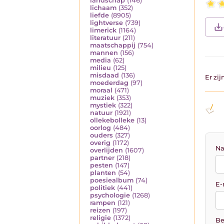
landschap
(146)
lichaam
(352)
liefde
(8905)
lightverse
(739)
limerick
(1164)
literatuur
(211)
maatschappij
(754)
mannen
(156)
media
(62)
milieu
(125)
misdaad
(136)
Er zi
moederdag
(97)
moraal
(471)
muziek
(353)
mystiek
(322)
natuur
(1921)
ollekebolleke
(13)
oorlog
(484)
ouders
(327)
overig
(1172)
Na
overlijden
(1607)
partner
(218)
pesten
(147)
planten
(54)
poesiealbum
(74)
E-
politiek
(441)
psychologie
(1268)
rampen
(121)
reizen
(197)
religie
(1372)
Be