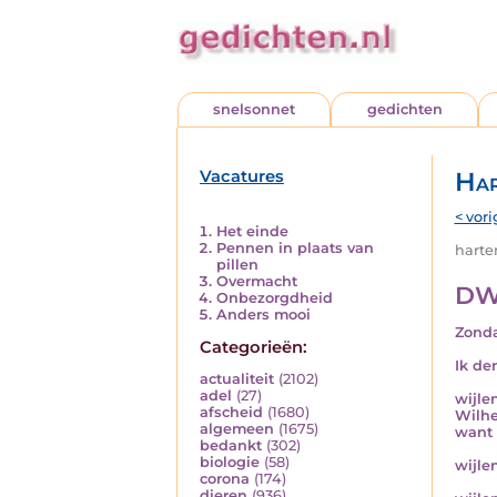
snelsonnet
gedichten
Vacatures
Har
< vori
Het einde
Pennen in plaats van
harten
pillen
Overmacht
DW
Onbezorgdheid
Anders mooi
Zonda
Categorieën:
Ik de
actualiteit
(2102)
adel
(27)
wijle
afscheid
(1680)
Wilhe
algemeen
(1675)
want 
bedankt
(302)
biologie
(58)
wijle
corona
(174)
dieren
(936)