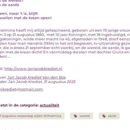
n de wereld?
n de aarde
en, maar 't is, blijft
weilen met de kraan open!
ilhelmina heeft mij altijd gefascineerd, geboren uit een 19 jarige v
m 3 op 31 augustus 1880, met 10 jaar Koningin, met 18 ingehuldigd, 
gsKoningin, wilde meer macht na 45, afgetreden in 1948, stierf eenz
ijlen haar man Hendrik (1934) in het wit begraven, tv-uitzending gezie
 die is straks 21 september echt voorbij, en de wereld, de aarde, ik g
en met de kraan dicht! En vanmiddag dwalen met dochter Giulia en 
en! ...
ok:
http://www.janjacobkrediet.nl
ver:
Jan Jacob Krediet Van den Bos
der: Jan Jacob Krediet, 31 augustus 2025
njkrediet
hotmail.com
atst in de categorie:
actualiteit
1 augustus verjaardag wijlen Wilhelmina
wereld
aarde