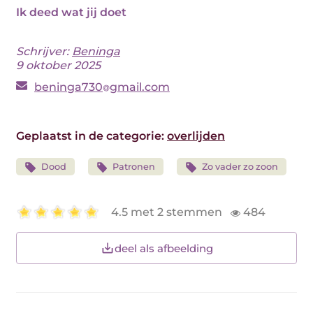
Ik deed wat jij doet
Schrijver:
Beninga
9 oktober 2025
beninga730
gmail.com
Geplaatst in de categorie:
overlijden
Dood
Patronen
Zo vader zo zoon
4.5 met 2 stemmen
484
deel als afbeelding