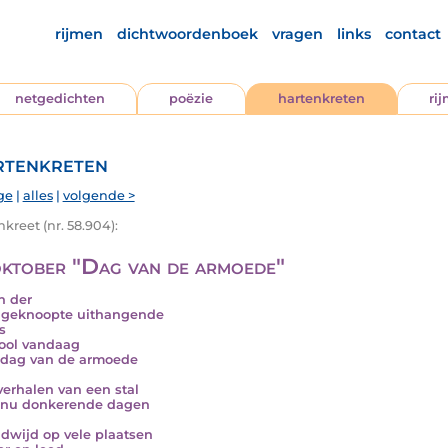
rijmen
dichtwoordenboek
vragen
links
contact
netgedichten
poëzie
hartenkreten
ri
tenkreten
ge
|
alles
|
volgende >
kreet (nr. 58.904):
oktober "Dag van de armoede"
n der
e geknoopte uithangende
s
ool vandaag
 dag van de armoede
verhalen van een stal
 nu donkerende dagen
dwijd op vele plaatsen