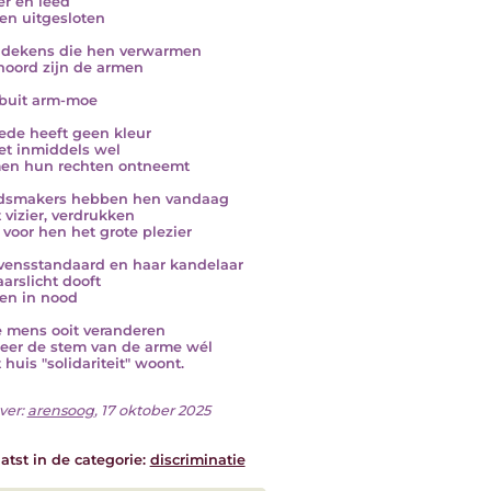
r en leed
n uitgesloten
dekens die hen verwarmen
oord zijn de armen
buit arm-moe
de heeft geen kleur
et inmiddels wel
en hun rechten ontneemt
idsmakers hebben hen vandaag
t vizier, verdrukken
s voor hen het grote plezier
vensstandaard en haar kandelaar
aarslicht dooft
en in nood
e mens ooit veranderen
er de stem van de arme wél
 huis "solidariteit" woont.
ver:
arensoog
, 17 oktober 2025
atst in de categorie:
discriminatie