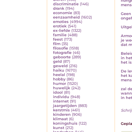
honge
discriminatie
(146)
mense
drank
(194)
economie
(83)
Geen 
eenzaamheid
(1602)
ongeh
emoties
(4994)
erotiek
(541)
Uitge
ex-liefde
(1322)
familie
(488)
Armoe
feest
(173)
je we
film
(35)
dat m
filosofie
(1518)
fotografie
(46)
Bele
geboorte
(289)
in he
geld
(87)
het i
geweld
(216)
haiku
(1670)
De le
heelal
(198)
het k
hobby
(86)
mens
humor
(1520)
huwelijk
(242)
zal d
idool
(81)
wanne
individu
(948)
in het
internet
(91)
jaargetijden
(883)
kerstmis
(461)
Schrij
kinderen
(906)
klimaat
(6)
koningshuis
(122)
Gepla
kunst
(212)