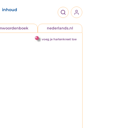
inhoud
jmwoordenboek
nederlands.nl
voeg je hartenkreet toe