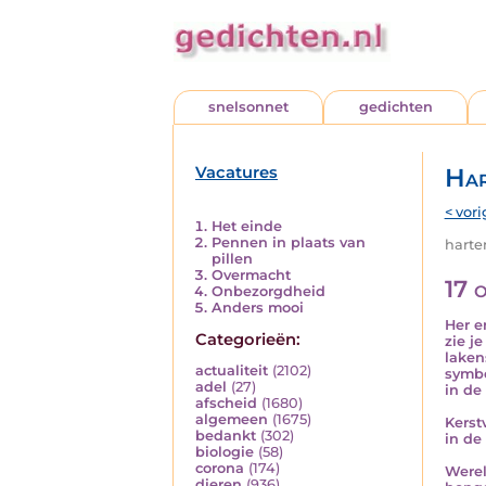
snelsonnet
gedichten
Vacatures
Har
< vori
Het einde
Pennen in plaats van
harten
pillen
Overmacht
17 
Onbezorgdheid
Anders mooi
Her e
Categorieën:
zie j
laken
actualiteit
(2102)
symb
adel
(27)
in de
afscheid
(1680)
algemeen
(1675)
Kerst
bedankt
(302)
in de
biologie
(58)
corona
(174)
Werel
dieren
(936)