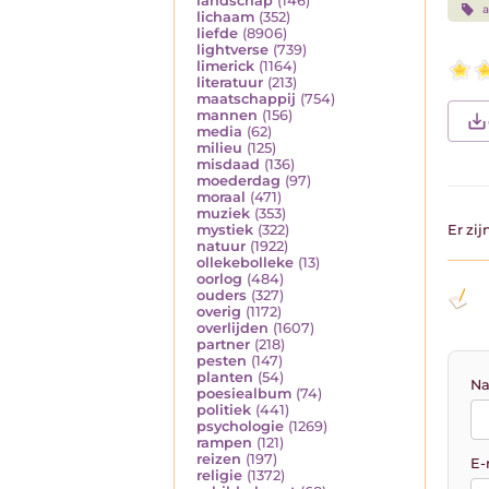
landschap
(146)
a
lichaam
(352)
liefde
(8906)
lightverse
(739)
limerick
(1164)
literatuur
(213)
maatschappij
(754)
mannen
(156)
media
(62)
milieu
(125)
misdaad
(136)
moederdag
(97)
moraal
(471)
muziek
(353)
mystiek
(322)
Er zi
natuur
(1922)
ollekebolleke
(13)
oorlog
(484)
ouders
(327)
overig
(1172)
overlijden
(1607)
partner
(218)
pesten
(147)
planten
(54)
Na
poesiealbum
(74)
politiek
(441)
psychologie
(1269)
rampen
(121)
reizen
(197)
E-
religie
(1372)