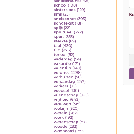
schilderkunst
(68)
school
(108)
sinterklaas
(129)
sms
(25)
Be
snelsonnet
(395)
songtekst
(181)
spijt
(221)
spiritueel
(272)
sport
(353)
sterkte
(89)
taal
(430)
tijd
(976)
toneel
(52)
vaderdag
(54)
vakantie
(171)
valentijn
(149)
verdriet
(2298)
verhuizen
(56)
verjaardag
(247)
verkeer
(95)
voedsel
(130)
vriendschap
(925)
vrijheid
(642)
vrouwen
(315)
welzijn
(520)
wereld
(382)
werk
(192)
wetenschap
(87)
woede
(232)
woonoord
(189)