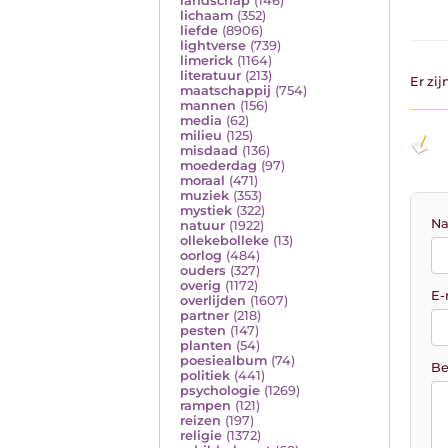
landschap
(146)
lichaam
(352)
liefde
(8906)
lightverse
(739)
limerick
(1164)
literatuur
(213)
Er zi
maatschappij
(754)
mannen
(156)
media
(62)
milieu
(125)
misdaad
(136)
moederdag
(97)
moraal
(471)
muziek
(353)
mystiek
(322)
Na
natuur
(1922)
ollekebolleke
(13)
oorlog
(484)
ouders
(327)
overig
(1172)
E-
overlijden
(1607)
partner
(218)
pesten
(147)
planten
(54)
poesiealbum
(74)
Be
politiek
(441)
psychologie
(1269)
rampen
(121)
reizen
(197)
religie
(1372)