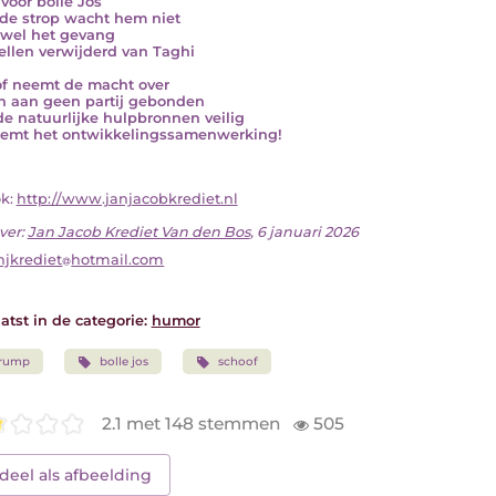
 voor bolle Jos
de strop wacht hem niet
wel het gevang
ellen verwijderd van Taghi
f neemt de macht over
ch aan geen partij gebonden
 de natuurlijke hulpbronnen veilig
emt het ontwikkelingssamenwerking!
ok:
http://www.janjacobkrediet.nl
ver:
Jan Jacob Krediet Van den Bos
, 6 januari 2026
njkrediet
hotmail.com
atst in de categorie:
humor
trump
bolle jos
schoof
2.1 met 148 stemmen
505
deel als afbeelding