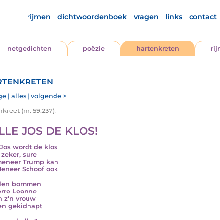
rijmen
dichtwoordenboek
vragen
links
contact
netgedichten
poëzie
hartenkreten
ri
tenkreten
ge
|
alles
|
volgende >
kreet (nr. 59.237):
LLE JOS DE KLOS!
 Jos wordt de klos
 zeker, sure
meneer Trump kan
eneer Schoof ook
llen bommen
erre Leonne
n z'n vrouw
en gekidnapt