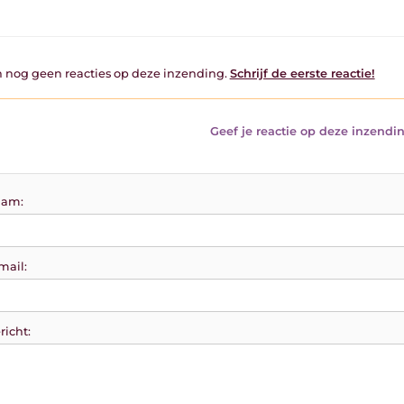
jn nog geen reacties op deze inzending.
Schrijf de eerste reactie!
Geef je reactie op deze inzendin
am:
mail:
richt: