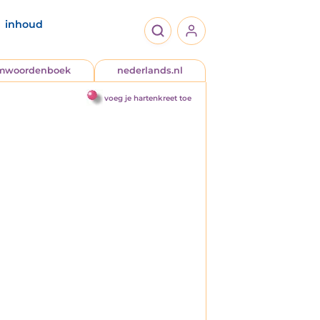
inhoud
jmwoordenboek
nederlands.nl
voeg je hartenkreet toe