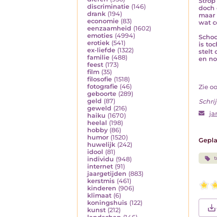
Strop
discriminatie
(146)
doch 
drank
(194)
maar 
economie
(83)
wat c
eenzaamheid
(1602)
emoties
(4994)
Schoo
erotiek
(541)
is to
ex-liefde
(1322)
stelt
familie
(488)
en no
feest
(173)
film
(35)
filosofie
(1518)
fotografie
(46)
Zie o
geboorte
(289)
geld
(87)
Schrij
geweld
(216)
ja
haiku
(1670)
heelal
(198)
hobby
(86)
humor
(1520)
Gepla
huwelijk
(242)
idool
(81)
individu
(948)
internet
(91)
jaargetijden
(883)
kerstmis
(461)
kinderen
(906)
klimaat
(6)
koningshuis
(122)
kunst
(212)