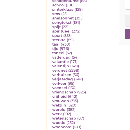
schilderkunst
(68)
school
(108)
sinterklaas
(129)
sms
(25)
snelsonnet
(395)
songtekst
(181)
spijt
(221)
spiritueel
(272)
sport
(353)
sterkte
(89)
taal
(430)
tijd
(976)
toneel
(52)
vaderdag
(54)
vakantie
(171)
valentijn
(149)
verdriet
(2298)
verhuizen
(56)
verjaardag
(247)
verkeer
(95)
voedsel
(130)
vriendschap
(925)
vrijheid
(642)
vrouwen
(315)
welzijn
(520)
wereld
(382)
werk
(192)
wetenschap
(87)
woede
(232)
woonoord
(189)