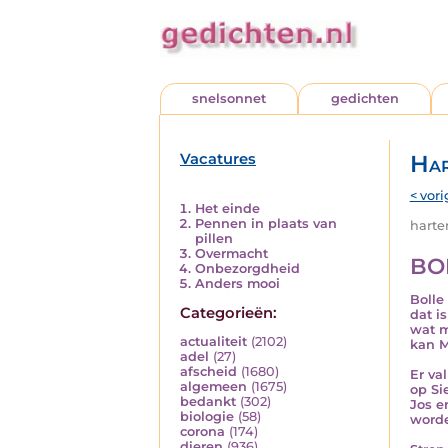
snelsonnet
gedichten
Vacatures
Har
< vori
Het einde
Pennen in plaats van
harten
pillen
Overmacht
BO
Onbezorgdheid
Anders mooi
Bolle
Categorieën:
dat is
wat 
actualiteit
(2102)
kan M
adel
(27)
afscheid
(1680)
Er va
algemeen
(1675)
op Si
bedankt
(302)
Jos e
biologie
(58)
word
corona
(174)
dieren
(936)