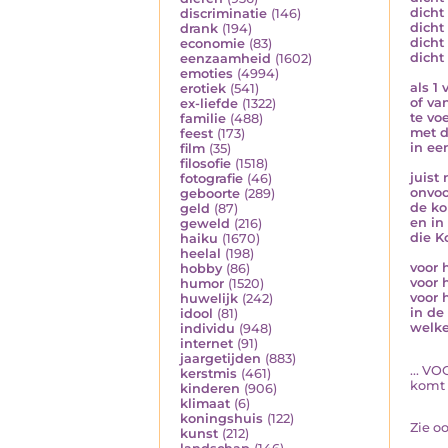
dicht 
discriminatie
(146)
dicht 
drank
(194)
dicht
economie
(83)
dicht 
eenzaamheid
(1602)
emoties
(4994)
als 1 
erotiek
(541)
of v
ex-liefde
(1322)
te vo
familie
(488)
met d
feest
(173)
in ee
film
(35)
filosofie
(1518)
juist
fotografie
(46)
onvoo
geboorte
(289)
de ko
geld
(87)
en in
geweld
(216)
die K
haiku
(1670)
heelal
(198)
voor 
hobby
(86)
voor 
humor
(1520)
voor 
huwelijk
(242)
in de
idool
(81)
welke
individu
(948)
internet
(91)
jaargetijden
(883)
... V
kerstmis
(461)
komt 
kinderen
(906)
klimaat
(6)
koningshuis
(122)
Zie o
kunst
(212)