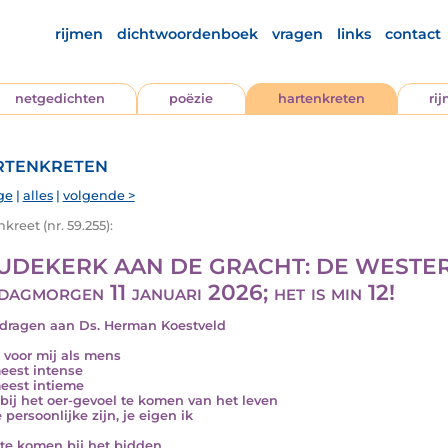
rijmen
dichtwoordenboek
vragen
links
contact
netgedichten
poëzie
hartenkreten
ri
tenkreten
ge
|
alles
|
volgende >
kreet (nr. 59.255):
UDEKERK AAN DE GRACHT: DE WESTER, 
dagmorgen 11 januari 2026; het is min 12!
ragen aan Ds. Herman Koestveld
s voor mij als mens
eest intense
eest intieme
 bij het oer-gevoel te komen van het leven
 persoonlijke zijn, je eigen ik
 te komen bij het bidden