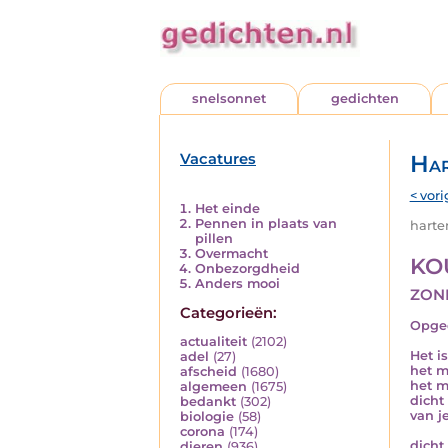
snelsonnet
gedichten
Vacatures
Har
< vori
Het einde
Pennen in plaats van
harten
pillen
Overmacht
KO
Onbezorgdheid
Anders mooi
zon
Categorieën:
Opged
actualiteit
(2102)
Het i
adel
(27)
het m
afscheid
(1680)
het m
algemeen
(1675)
dicht
bedankt
(302)
van je
biologie
(58)
corona
(174)
dicht
dieren
(936)