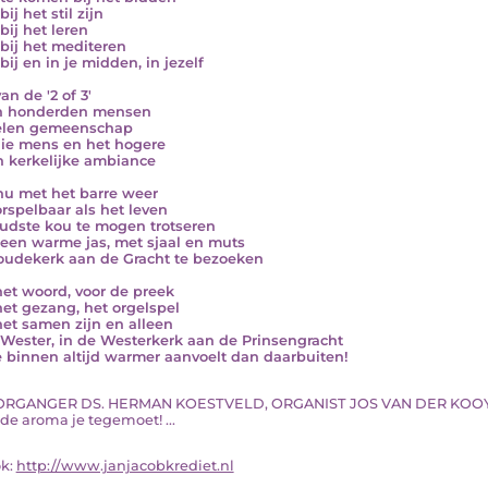
bij het stil zijn
bij het leren
 bij het mediteren
bij en in je midden, in jezelf
van de '2 of 3'
an honderden mensen
elen gemeenschap
ie mens en het hogere
n kerkelijke ambiance
 nu met het barre weer
rspelbaar als het leven
udste kou te mogen trotseren
 een warme jas, met sjaal en muts
oudekerk aan de Gracht te bezoeken
het woord, voor de preek
het gezang, het orgelspel
het samen zijn en alleen
 Wester, in de Westerkerk aan de Prinsengracht
 binnen altijd warmer aanvoelt dan daarbuiten!
OORGANGER DS. HERMAN KOESTVELD, ORGANIST JOS VAN DER KOOY; de 
de aroma je tegemoet! ...
ok:
http://www.janjacobkrediet.nl