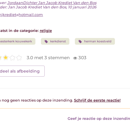
ver:
JordaanDichter Jan Jacob Krediet Van den Bos
der: Jan Jacob Krediet Van den Bos, 10 januari 2026
njkrediet
hotmail.com
atst in de categorie:
religie
esterkerk kouwekerk
kerkdienst
herman koestveld
3.0 met 3 stemmen
303
deel als afbeelding
jn nog geen reacties op deze inzending.
Schrijf de eerste reactie!
Geef je reactie op deze inzendin