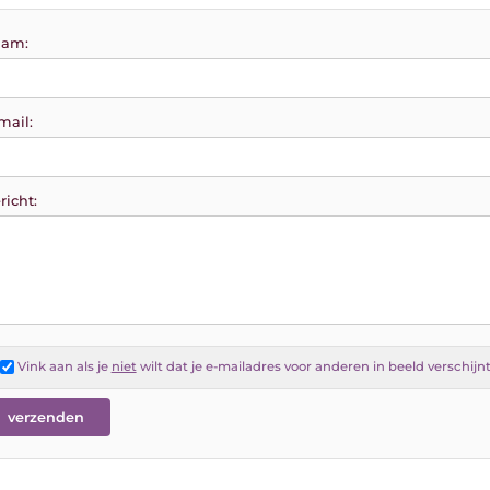
am:
mail:
richt:
Vink aan als je
niet
wilt dat je e-mailadres voor anderen in beeld verschijn