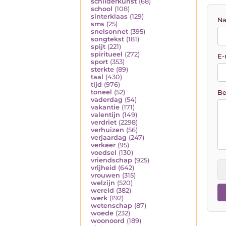
schilderkunst
(68)
school
(108)
sinterklaas
(129)
Na
sms
(25)
snelsonnet
(395)
songtekst
(181)
spijt
(221)
spiritueel
(272)
E-
sport
(353)
sterkte
(89)
taal
(430)
tijd
(976)
toneel
(52)
Be
vaderdag
(54)
vakantie
(171)
valentijn
(149)
verdriet
(2298)
verhuizen
(56)
verjaardag
(247)
verkeer
(95)
voedsel
(130)
vriendschap
(925)
vrijheid
(642)
vrouwen
(315)
welzijn
(520)
wereld
(382)
werk
(192)
wetenschap
(87)
woede
(232)
woonoord
(189)