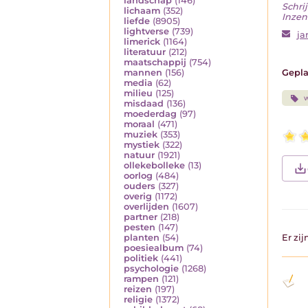
landschap
(146)
Schrij
lichaam
(352)
Inzen
liefde
(8905)
lightverse
(739)
ja
limerick
(1164)
literatuur
(212)
maatschappij
(754)
Gepla
mannen
(156)
media
(62)
milieu
(125)
w
misdaad
(136)
moederdag
(97)
moraal
(471)
muziek
(353)
mystiek
(322)
natuur
(1921)
ollekebolleke
(13)
oorlog
(484)
ouders
(327)
overig
(1172)
overlijden
(1607)
partner
(218)
pesten
(147)
Er zi
planten
(54)
poesiealbum
(74)
politiek
(441)
psychologie
(1268)
rampen
(121)
reizen
(197)
religie
(1372)