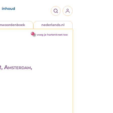
inhoud
jmwoordenboek
nederlands.nl
voeg je hartenkreet toe
Amsterdam,