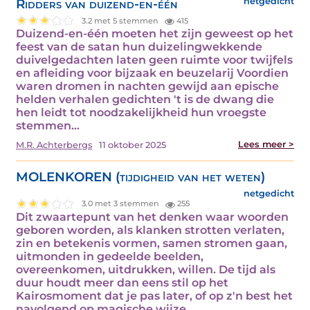
Ridders van duizend-en-één
netgedicht
3.2 met 5 stemmen
415
Duizend-en-één moeten het zijn geweest op het
feest van de satan hun duizelingwekkende
duivelgedachten laten geen ruimte voor twijfels
en afleiding voor bijzaak en beuzelarij Voordien
waren dromen in nachten gewijd aan epische
helden verhalen gedichten 't is de dwang die
hen leidt tot noodzakelijkheid hun vroegste
stemmen…
Lees meer >
M.R. Achterbergs
11 oktober 2025
MOLENKOREN (tijdigheid van het weten)
netgedicht
3.0 met 3 stemmen
255
Dit zwaartepunt van het denken waar woorden
geboren worden, als klanken strotten verlaten,
zin en betekenis vormen, samen stromen gaan,
uitmonden in gedeelde beelden,
overeenkomen, uitdrukken, willen. De tijd als
duur houdt meer dan eens stil op het
Kairosmoment dat je pas later, of op z'n best het
navolgend op magische wijze…