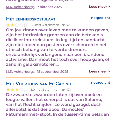
Lees meer >
M.R. Achterbergs
7 oktober 2025
Het eenheidspostulaat
netgedicht
2.3 met 3 stemmen
420
Om jou zinnen over leven mee te kunnen geven,
zijn het intrinsieke grenzen aan de betekenis
die ik er intertekstueel in leg; tijd en aandacht
zijn niet meer dan posters over scheuren in het
ethisch behang van fervente dromers,
onveranderlijk verlangend naar een brandend
activisme. Dan moet het toch over hoop gaan, of
zand in geluksmotoren…
Lees meer >
M.R. Achterbergs
15 september 2025
Het Voortouw van El Camino
netgedicht
3.0 met 3 stemmen
431
De zwaarste zwaarden laten zij over doek en
leegte vallen: het scherpst is dat van Salomo,
van het Recht snijden, zo werd gezegd; doch
allerbotst is dat der dood, Damocles’
Fatumlemmet- stoot. In de tussen-time belagen