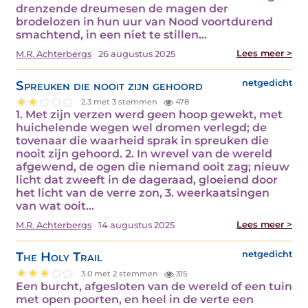
drenzende dreumesen de magen der
brodelozen in hun uur van Nood voortdurend
smachtend, in een niet te stillen…
Lees meer >
M.R. Achterbergs
26 augustus 2025
Spreuken die nooit zijn gehoord
netgedicht
2.3 met 3 stemmen
478
1. Met zijn verzen werd geen hoop gewekt, met
huichelende wegen wel dromen verlegd; de
tovenaar die waarheid sprak in spreuken die
nooit zijn gehoord. 2. In wrevel van de wereld
afgewend, de ogen die niemand ooit zag; nieuw
licht dat zweeft in de dageraad, gloeiend door
het licht van de verre zon, 3. weerkaatsingen
van wat ooit…
Lees meer >
M.R. Achterbergs
14 augustus 2025
The Holy Trail
netgedicht
3.0 met 2 stemmen
315
Een burcht, afgesloten van de wereld of een tuin
met open poorten, en heel in de verte een