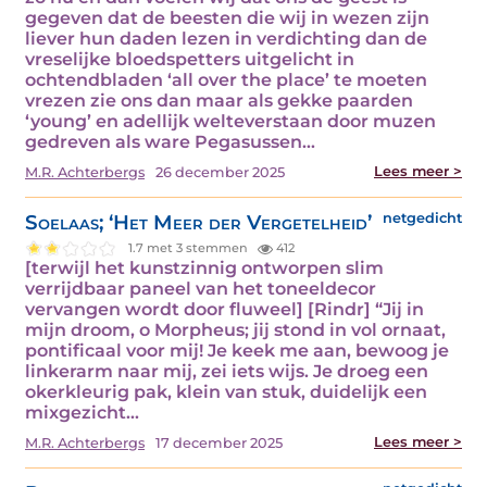
gegeven dat de beesten die wij in wezen zijn
liever hun daden lezen in verdichting dan de
vreselijke bloedspetters uitgelicht in
ochtendbladen ‘all over the place’ te moeten
vrezen zie ons dan maar als gekke paarden
‘young’ en adellijk welteverstaan door muzen
gedreven als ware Pegasussen…
Lees meer >
M.R. Achterbergs
26 december 2025
Soelaas; ‘Het Meer der Vergetelheid’
netgedicht
1.7 met 3 stemmen
412
[terwijl het kunstzinnig ontworpen slim
verrijdbaar paneel van het toneeldecor
vervangen wordt door fluweel] [Rindr] “Jij in
mijn droom, o Morpheus; jij stond in vol ornaat,
pontificaal voor mij! Je keek me aan, bewoog je
linkerarm naar mij, zei iets wijs. Je droeg een
okerkleurig pak, klein van stuk, duidelijk een
mixgezicht…
Lees meer >
M.R. Achterbergs
17 december 2025