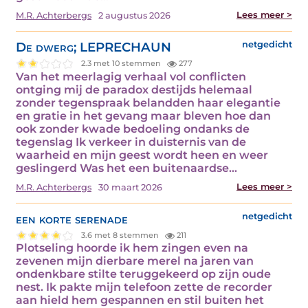
Lees meer >
M.R. Achterbergs
2 augustus 2026
De dwerg; LEPRECHAUN
netgedicht
2.3 met 10 stemmen
277
Van het meerlagig verhaal vol conflicten
ontging mij de paradox destijds helemaal
zonder tegenspraak belandden haar elegantie
en gratie in het gevang maar bleven hoe dan
ook zonder kwade bedoeling ondanks de
tegenslag Ik verkeer in duisternis van de
waarheid en mijn geest wordt heen en weer
geslingerd Was het een buitenaardse…
Lees meer >
M.R. Achterbergs
30 maart 2026
een korte serenade
netgedicht
3.6 met 8 stemmen
211
Plotseling hoorde ik hem zingen even na
zevenen mijn dierbare merel na jaren van
ondenkbare stilte teruggekeerd op zijn oude
nest. Ik pakte mijn telefoon zette de recorder
aan hield hem gespannen en stil buiten het