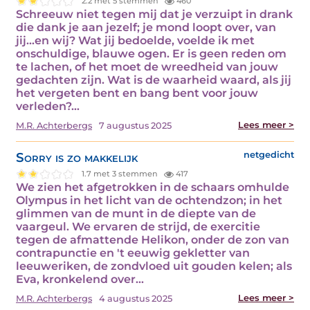
2.2 met 5 stemmen
460
Schreeuw niet tegen mij dat je verzuipt in drank
die dank je aan jezelf; je mond loopt over, van
jij...en wij? Wat jij bedoelde, voelde ik met
onschuldige, blauwe ogen. Er is geen reden om
te lachen, of het moet de wreedheid van jouw
gedachten zijn. Wat is de waarheid waard, als jij
het vergeten bent en bang bent voor jouw
verleden?…
Lees meer >
M.R. Achterbergs
7 augustus 2025
Sorry is zo makkelijk
netgedicht
1.7 met 3 stemmen
417
We zien het afgetrokken in de schaars omhulde
Olympus in het licht van de ochtendzon; in het
glimmen van de munt in de diepte van de
vaargeul. We ervaren de strijd, de exercitie
tegen de afmattende Helikon, onder de zon van
contrapunctie en 't eeuwig gekletter van
leeuweriken, de zondvloed uit gouden kelen; als
Eva, kronkelend over…
Lees meer >
M.R. Achterbergs
4 augustus 2025