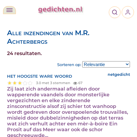
Alle inzendingen van M.R.
Achterbergs
24 resultaten.
Sorteren op:
het hoogste ware woord
netgedicht
3.0 met 3 stemmen
67
Zij laat zich andermaal afleiden door
wapperende vaandels door monsterlijke
vergezichten en elke zinderende
zinsconstructie alsof zij schier tot wanhoop
wordt gedreven door overspoelende trouvailles,
misleid door dubbelzinnigheden op dat terras
wat zich verhult achter een mèr-à-boire Ein
Prosit auf das Meer waar ook de schor
geschreeuwde…