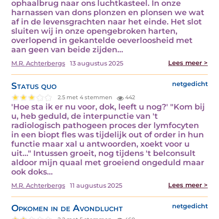
ophaalbrug naar ons luchtkasteel. In onze
harnassen van dons plonzen en plonsen we wat
af in de levensgrachten naar het einde. Het slot
sluiten wij in onze opengebroken harten,
overlopend in gekantelde oeverloosheid met
aan geen van beide zijden…
Lees meer >
M.R. Achterbergs
13 augustus 2025
Status quo
netgedicht
2.5 met 4 stemmen
442
'Hoe sta ik er nu voor, dok, leeft u nog?' "Kom bij
u, heb geduld, de interpunctie van 't
radiologisch pathogeen proces der lymfocyten
in een biopt fles was tijdelijk out of order in hun
functie maar xal u antwoorden, xoekt voor u
uit..." Intussen groeit, nog tijdens 't belconsult
aldoor mijn quaal met groeiend ongeduld maar
ook doks…
Lees meer >
M.R. Achterbergs
11 augustus 2025
Opkomen in de Avondlucht
netgedicht