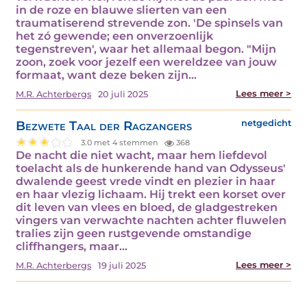
in de roze en blauwe slierten van een
traumatiserend strevende zon. 'De spinsels van
het zó gewende; een onverzoenlijk
tegenstreven', waar het allemaal begon. "Mijn
zoon, zoek voor jezelf een wereldzee van jouw
formaat, want deze beken zijn…
Lees meer >
M.R. Achterbergs
20 juli 2025
Bezwete Taal der Ragzangers
netgedicht
3.0 met 4 stemmen
368
De nacht die niet wacht, maar hem liefdevol
toelacht als de hunkerende hand van Odysseus'
dwalende geest vrede vindt en plezier in haar
en haar vlezig lichaam. Hij trekt een korset over
dit leven van vlees en bloed, de gladgestreken
vingers van verwachte nachten achter fluwelen
tralies zijn geen rustgevende omstandige
cliffhangers, maar…
Lees meer >
M.R. Achterbergs
19 juli 2025