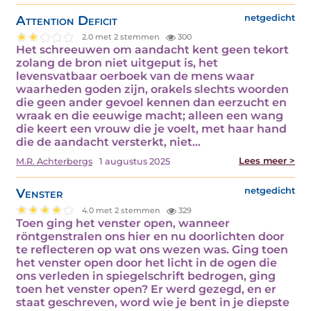
Attention Deficit
netgedicht
2.0 met 2 stemmen
300
Het schreeuwen om aandacht kent geen tekort
zolang de bron niet uitgeput is, het
levensvatbaar oerboek van de mens waar
waarheden goden zijn, orakels slechts woorden
die geen ander gevoel kennen dan eerzucht en
wraak en die eeuwige macht; alleen een wang
die keert een vrouw die je voelt, met haar hand
die de aandacht versterkt, niet…
Lees meer >
M.R. Achterbergs
1 augustus 2025
Venster
netgedicht
4.0 met 2 stemmen
329
Toen ging het venster open, wanneer
röntgenstralen ons hier en nu doorlichten door
te reflecteren op wat ons wezen was. Ging toen
het venster open door het licht in de ogen die
ons verleden in spiegelschrift bedrogen, ging
toen het venster open? Er werd gezegd, en er
staat geschreven, word wie je bent in je diepste