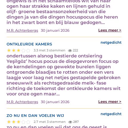
ongewis is in het schaamteloos wit van haar
ogen haar strakke kaken en lijnen gehuld in
olijf- groene bestaansonzekerheid van die
dingen ja van die dingen hocuspocus die heren
in het zwart bont en blij blauw gedogen…
Lees meer >
M.R. Achterbergs
30 januari 2026
ontkleurde kamers
netgedicht
3.3 met 3 stemmen
222
ondertussen alsnog bestierde ontsiering
Yeşilgöz’ hocus pocus de diepgevroren focus op
de kerndelingen op gewekte burelen liggen
ontgroende blaadjes te rotten onder een vers
laagje voor laag net netjes gestapelde gebroken
sneeuwwit als rechtsgedraaide melk- fase
richting de toekomst der ontkleurde kamers wit
voor onze ogen maar…
Lees meer >
M.R. Achterbergs
30 januari 2026
zo nu en dan voelen wij
netgedicht
2.7 met 3 stemmen
287
zo nu en dan voelen wij dat ons de geest is