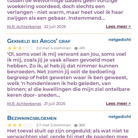
tussen de welvormige dadels geen vunzige
woekering voordeed, doch slechts een
verlangen - niet warm, maar heet voel ik haar
zwijgen als een gebaar. Instemmend…
Lees meer >
M.R. Achterbergs
22 juli 2025
Geknield bij Argos’ graf
netgedicht
3.0 met 4 stemmen
419
‘O!, soms voel ik mij verwant aan jou, soms voel
ik mij, zoals jij je vaak alleen gevoeld moet
hebben. Zo ik, al heb jij dat nimmer kunnen
bevroeden. Net zomin jij ooit de bedoeling
begreep of hebt geweten waar ik ben geweest,
welk ‘n hondenleven ik heb geleden, van
binnen; al die kwellingen die mijn ziel ontelbare
keren door- sneden…
Lees meer >
M.R. Achterbergs
21 juli 2025
Bezinningsbloemen
netgedicht
2.7 met 3 stemmen
366
Het toeval stuit op zijn ongeduld; als wat niet te
verwachten viel, rende hij met de paarden mee