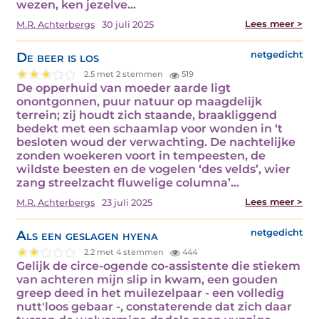
wezen, ken jezelve…
Lees meer >
M.R. Achterbergs
30 juli 2025
De beer is los
netgedicht
2.5 met 2 stemmen
519
De opperhuid van moeder aarde ligt
onontgonnen, puur natuur op maagdelijk
terrein; zij houdt zich staande, braakliggend
bedekt met een schaamlap voor wonden in ‘t
besloten woud der verwachting. De nachtelijke
zonden woekeren voort in tempeesten, de
wildste beesten en de vogelen ‘des velds’, wier
zang streelzacht fluwelige columna’…
Lees meer >
M.R. Achterbergs
23 juli 2025
Als een geslagen hyena
netgedicht
2.2 met 4 stemmen
444
Gelijk de circe-ogende co-assistente die stiekem
van achteren mijn slip in kwam, een gouden
greep deed in het muilezelpaar - een volledig
nutt'loos gebaar -, constaterende dat zich daar