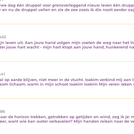
uwe dag één druppel voor grensverleggend nieuw leven één druppe
 en nu de druppel vallen en zie de zee zoals ik die nooit eerder zag
465
jn leven uit. Aan jouw hand volgen mijn voeten de weg naar het lic
ter jouw hart wacht - mijn hart klopt aan jouw hand, hunkerend na
41
al op aarde blijven, niet meer in de vlucht. Ioakim verbind mij aan
om lichaam, warm in mijn schoot Ioakim Ioakim Mijn veren raken ve
86
ar de horizon trekken, getrokken op getijden en wind, zeg ik je: m
eer, want wie kan water verkavelen? Mijn handen reiken naar de ve