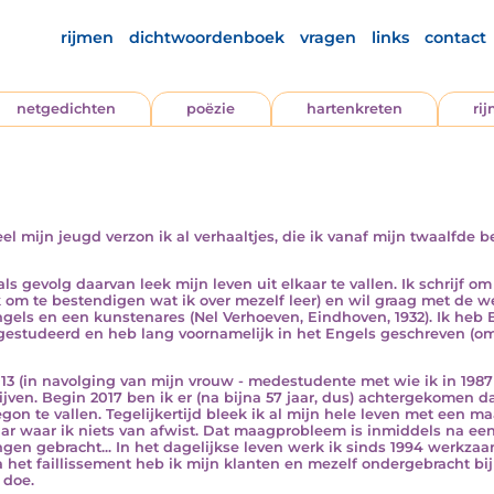
rijmen
dichtwoordenboek
vragen
links
contact
netgedichten
poëzie
hartenkreten
ri
l mijn jeugd verzon ik al verhaaltjes, die ik vanaf mijn twaalfde b
ls gevolg daarvan leek mijn leven uit elkaar te vallen. Ik schrijf o
om te bestendigen wat ik over mezelf leer) en wil graag met de we
ngels en een kunstenares (Nel Verhoeven, Eindhoven, 1932). Ik heb
 gestudeerd en heb lang voornamelijk in het Engels geschreven (o
 2013 (in navolging van mijn vrouw - medestudente met wie ik in 1
ijven. Begin 2017 ben ik er (na bijna 57 jaar, dus) achtergekomen d
egon te vallen. Tegelijkertijd bleek ik al mijn hele leven met een 
aar waar ik niets van afwist. Dat maagprobleem is inmiddels na ee
ringen gebracht... In het dagelijkse leven werk ik sinds 1994 werkz
Na het faillissement heb ik mijn klanten en mezelf ondergebracht bi
 doe.