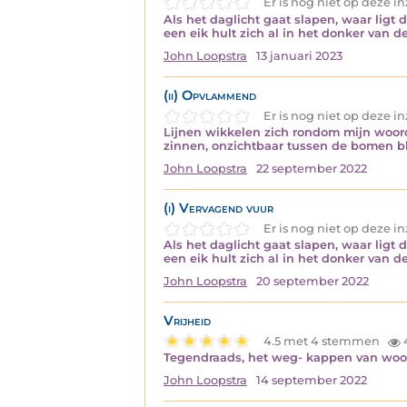
Er is nog niet op deze 
Als het daglicht gaat slapen, waar ligt
een eik hult zich al in het donker van 
John Loopstra
13 januari 2023
(ii) Opvlammend
Er is nog niet op deze 
Lijnen wikkelen zich rondom mijn woord
zinnen, onzichtbaar tussen de bomen bloo
John Loopstra
22 september 2022
(i) Vervagend vuur
Er is nog niet op deze 
Als het daglicht gaat slapen, waar ligt
een eik hult zich al in het donker van 
John Loopstra
20 september 2022
Vrijheid
4.5 met 4 stemmen
Tegendraads, het weg- kappen van woo
John Loopstra
14 september 2022