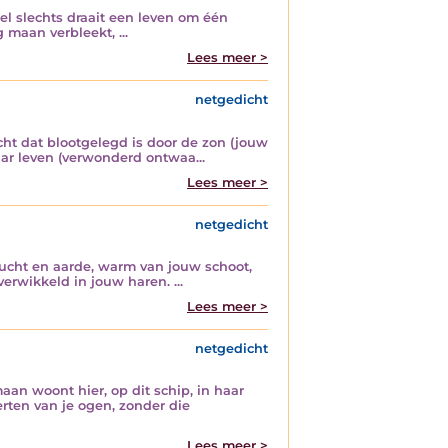
l slechts draait een leven om één
 maan verbleekt, ...
Lees meer >
netgedicht
ht dat blootgelegd is door de zon (jouw
ar leven (verwonderd ontwaa...
Lees meer >
netgedicht
 lucht en aarde, warm van jouw schoot,
rwikkeld in jouw haren. ...
Lees meer >
netgedicht
aan woont hier, op dit schip, in haar
rten van je ogen, zonder die
Lees meer >