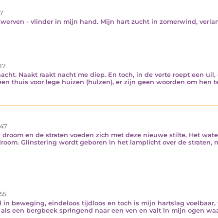
7
erven - vlinder in mijn hand. Mijn hart zucht in zomerwind, verlang
17
cht. Naakt raakt nacht me diep. En toch, in de verte roept een ui
een thuis voor lege huizen (hulzen), er zijn geen woorden om hen te
47
droom en de straten voeden zich met deze nieuwe stilte. Het water
room. Glinstering wordt geboren in het lamplicht over de straten,
55
il in beweging, eindeloos tijdloos en toch is mijn hartslag voelbaar, 
ls een bergbeek springend naar een ven en valt in mijn ogen waar 