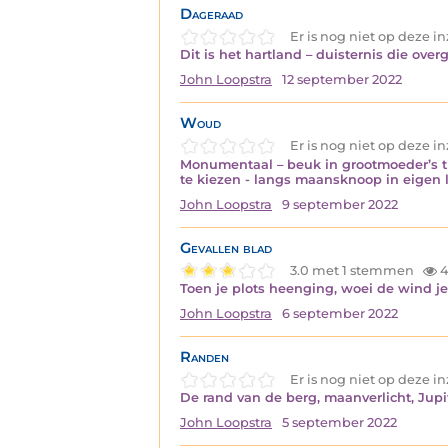
Dageraad
Er is nog niet op deze 
Dit is het hartland – duisternis die ove
John Loopstra
12 september 2022
Woud
Er is nog niet op deze 
Monumentaal – beuk in grootmoeder’s ti
te kiezen - langs maansknoop in eigen l
John Loopstra
9 september 2022
Gevallen blad
3.0 met 1 stemmen
4
Toen je plots heenging, woei de wind je
John Loopstra
6 september 2022
Randen
Er is nog niet op deze 
De rand van de berg, maanverlicht, Jupit
John Loopstra
5 september 2022