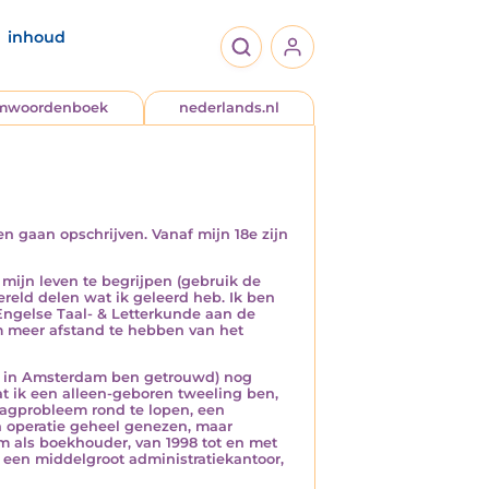
inhoud
jmwoordenboek
nederlands.nl
en gaan opschrijven. Vanaf mijn 18e zijn
m mijn leven te begrijpen (gebruik de
reld delen wat ik geleerd heb. Ik ben
 Engelse Taal- & Letterkunde aan de
m meer afstand te hebben van het
987 in Amsterdam ben getrouwd) nog
at ik een alleen-geboren tweeling ben,
maagprobleem rond te lopen, een
n operatie geheel genezen, maar
aam als boekhouder, van 1998 tot en met
j een middelgroot administratiekantoor,