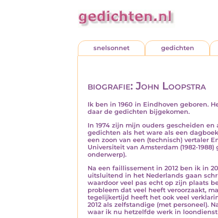
snelsonnet
gedichten
biografie: John Loopstra
Ik ben in 1960 in Eindhoven geboren. Hee
daar de gedichten bijgekomen.
In 1974 zijn mijn ouders gescheiden en a
gedichten als het ware als een dagboek 
een zoon van een (technisch) vertaler E
Universiteit van Amsterdam (1982-1988)
onderwerp).
Na een faillissement in 2012 ben ik in
uitsluitend in het Nederlands gaan schr
waardoor veel pas echt op zijn plaats b
probleem dat veel heeft veroorzaakt, m
tegelijkertijd heeft het ook veel verkla
2012 als zelfstandige (met personeel). 
waar ik nu hetzelfde werk in loondienst