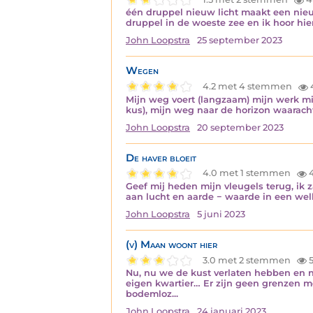
één druppel nieuw licht maakt een nie
druppel in de woeste zee en ik hoor hier
John Loopstra
25 september 2023
Wegen
4.2 met 4 stemmen
Mijn weg voert (langzaam) mijn werk mi
kus), mijn weg naar de horizon waarach
John Loopstra
20 september 2023
De haver bloeit
4.0 met 1 stemmen
4
Geef mij heden mijn vleugels terug, ik z
aan lucht en aarde − waarde in een welk
John Loopstra
5 juni 2023
(v) Maan woont hier
3.0 met 2 stemmen
5
Nu, nu we de kust verlaten hebben en na
eigen kwartier… Er zijn geen grenzen m
bodemloz...
John Loopstra
24 januari 2023