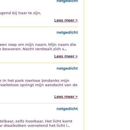
netgedicht
end bij haar te zijn.
Lees meer >
netgedicht
l, een roep om mijn naam. Mijn naam die
 bewonen. Nacht verdraait zich s...
Lees meer >
netgedicht
 in het park roerloos (ondanks mijn
 moeiteloos springt mijn aandacht van de
Lees meer >
netgedicht
telbaar, zelfs hoorbaar. Het licht komt
draaikolken wervelend het licht i...