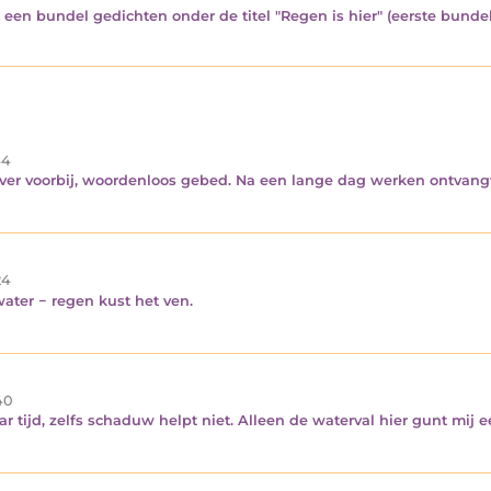
 een bundel gedichten onder de titel "Regen is hier" (eerste bundel
4
 oever voorbij, woordenloos gebed. Na een lange dag werken ontvangt
24
ater − regen kust het ven.
40
ar tijd, zelfs schaduw helpt niet. Alleen de waterval hier gunt mij 