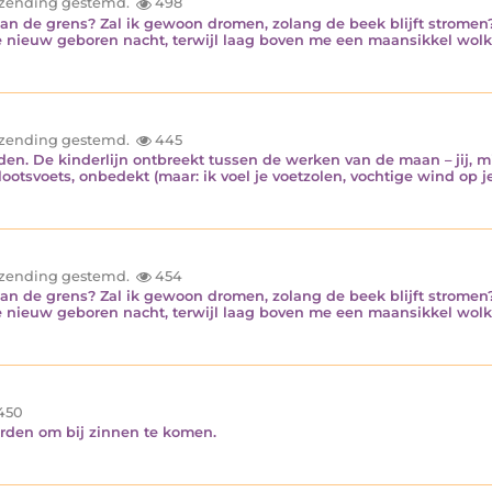
inzending gestemd.
498
 dan de grens? Zal ik gewoon dromen, zolang de beek blijft stromen?
de nieuw geboren nacht, terwijl laag boven me een maansikkel wolke
inzending gestemd.
445
en. De kinderlijn ontbreekt tussen de werken van de maan – jij, m
tsvoets, onbedekt (maar: ik voel je voetzolen, vochtige wind op je 
inzending gestemd.
454
 dan de grens? Zal ik gewoon dromen, zolang de beek blijft stromen?
de nieuw geboren nacht, terwijl laag boven me een maansikkel wolke
450
rden om bij zinnen te komen.