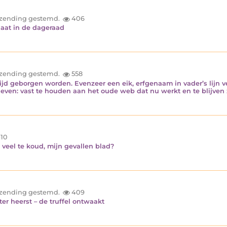
inzending gestemd.
406
rgaat in de dageraad
inzending gestemd.
558
jd geborgen worden. Evenzeer een eik, erfgenaam in vader’s lijn v
even: vast te houden aan het oude web dat nu werkt en te blijven zi
10
 veel te koud, mijn gevallen blad?
inzending gestemd.
409
er heerst – de truffel ontwaakt