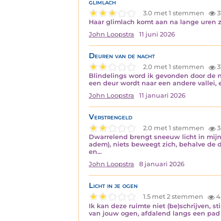
glimlach
3.0 met 1 stemmen
3
Haar glimlach komt aan na lange uren zw
John Loopstra
11 juni 2026
Deuren van de nacht
2.0 met 1 stemmen
3
Blindelings word ik gevonden door de na
een deur wordt naar een andere vallei, 
John Loopstra
11 januari 2026
Verstrengeld
2.0 met 1 stemmen
3
Dwarrelend brengt sneeuw licht in mijn 
adem), niets beweegt zich, behalve de d
en...
John Loopstra
8 januari 2026
Licht in je ogen
1.5 met 2 stemmen
4
Ik kan deze ruimte niet (be)schrijven, st
van jouw ogen, afdalend langs een pad a