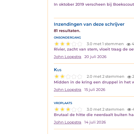
In oktober 2019 verscheen bij Boekscout
Inzendingen van deze schrijver
81 resultaten.
onsondergang
3.0 met 1 stemmen
4
Rivier, zacht van stem, vloeit traag de
John Loopstra
20 juli 2026
Kus
2.0 met 2 stemmen
Midden in de kring een druppel in het w
John Loopstra
15 juli 2026
vrijplaats
3.0 met 2 stemmen
Brutaal de hitte die neerdaalt buiten ha
John Loopstra
14 juli 2026