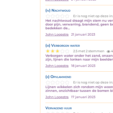
(iv) Nachtwoud
Er is nog niet op deze 
Het nachtwoud draagt mijn stem nu verd
door pijn, verwarring, brandend, geen 
bedekken de...
John Loopstra
21 januari 2023
(iii) Verborgen water
2.5 met 2 stemmen
4
Verborgen water onder het zand, onaanr
zijn, lijnen die lonken naar mijn beeld
John Loopstra
18 januari 2023
(ii) Opvlammend
Er is nog niet op deze 
Lijnen wikkelen zich rondom mijn woord
zinnen, onzichtbaar tussen de bomen bloo
John Loopstra
17 januari 2023
Vervagend vuur