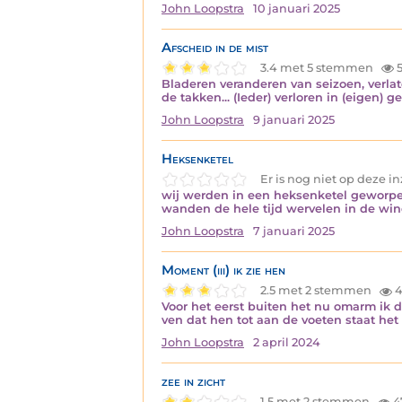
John Loopstra
10 januari 2025
Afscheid in de mist
3.4 met 5 stemmen
5
Bladeren veranderen van seizoen, verlat
de takken... (Ieder) verloren in (eigen)
John Loopstra
9 januari 2025
Heksenketel
Er is nog niet op deze 
wij werden in een heksenketel geworpen
wanden de hele tijd wervelen in de wind
John Loopstra
7 januari 2025
Moment (iii) ik zie hen
2.5 met 2 stemmen
4
Voor het eerst buiten het nu omarm ik d
ven dat hen tot aan de voeten staat het
John Loopstra
2 april 2024
zee in zicht
1.5 met 2 stemmen
4