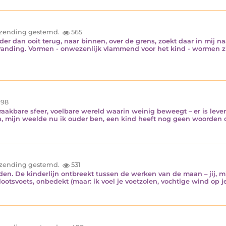
inzending gestemd.
565
er dan ooit terug, naar binnen, over de grens, zoekt daar in mij n
branding. Vormen - onwezenlijk vlammend voor het kind - wormen z
98
aakbare sfeer, voelbare wereld waarin weinig beweegt – er is leven
en, mijn weelde nu ik ouder ben, een kind heeft nog geen woorden o
inzending gestemd.
531
en. De kinderlijn ontbreekt tussen de werken van de maan – jij, m
tsvoets, onbedekt (maar: ik voel je voetzolen, vochtige wind op je 