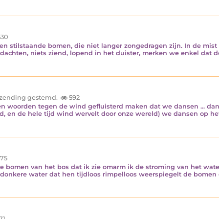
30
en stilstaande bomen, die niet langer zongedragen zijn. In de mist 
 gedachten, niets ziend, lopend in het duister, merken we enkel dat d
inzending gestemd.
592
 woorden tegen de wind gefluisterd maken dat we dansen ... danse
, en de hele tijd wind wervelt door onze wereld) we dansen op het
75
e bomen van het bos dat ik zie omarm ik de stroming van het water 
 donkere water dat hen tijdloos rimpelloos weerspiegelt de bomen dr
71