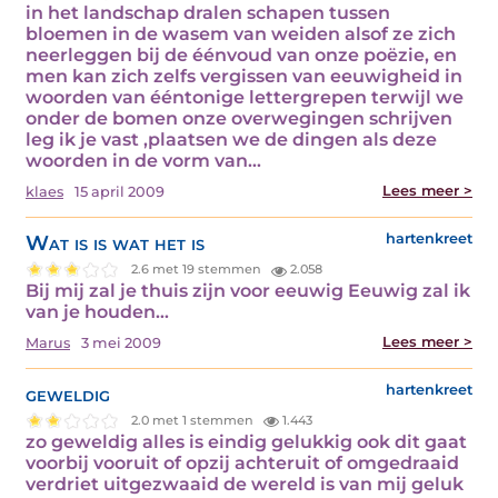
in het landschap dralen schapen tussen
bloemen in de wasem van weiden alsof ze zich
neerleggen bij de éénvoud van onze poëzie, en
men kan zich zelfs vergissen van eeuwigheid in
woorden van ééntonige lettergrepen terwijl we
onder de bomen onze overwegingen schrijven
leg ik je vast ,plaatsen we de dingen als deze
woorden in de vorm van…
Lees meer >
klaes
15 april 2009
Wat is is wat het is
hartenkreet
2.6 met 19 stemmen
2.058
Bij mij zal je thuis zijn voor eeuwig Eeuwig zal ik
van je houden…
Lees meer >
Marus
3 mei 2009
geweldig
hartenkreet
2.0 met 1 stemmen
1.443
zo geweldig alles is eindig gelukkig ook dit gaat
voorbij vooruit of opzij achteruit of omgedraaid
verdriet uitgezwaaid de wereld is van mij geluk