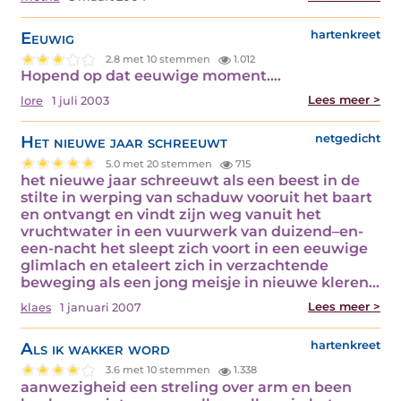
Eeuwig
hartenkreet
2.8 met 10 stemmen
1.012
Hopend op dat eeuwige moment.…
Lees meer >
lore
1 juli 2003
Het nieuwe jaar schreeuwt
netgedicht
5.0 met 20 stemmen
715
het nieuwe jaar schreeuwt als een beest in de
stilte in werping van schaduw vooruit het baart
en ontvangt en vindt zijn weg vanuit het
vruchtwater in een vuurwerk van duizend–en-
een-nacht het sleept zich voort in een eeuwige
glimlach en etaleert zich in verzachtende
beweging als een jong meisje in nieuwe kleren…
Lees meer >
klaes
1 januari 2007
Als ik wakker word
hartenkreet
3.6 met 10 stemmen
1.338
aanwezigheid een streling over arm en been