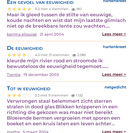
Een gevoel van eeuwigheid
hartenkreet
5.0 met 4 stemmen
961
Maar ik gleed tussen de stilte van eeuwige,
koude nachten en wist dat mijn laatste glimlach
niet op de breekbare lente zou wachten.…
Lees meer >
kerima ellouise
21 april 2004
De eeuwigheid
hartenkreet
4.5 met 21 stemmen
2.085
kleurde mijn rivier rood en stroomde ik
bewusteloos de eeuwigheid tegemoet...…
Lees meer >
Tientje
19 december 2003
Tot in eeuwigheid
netgedicht
3.2 met 9 stemmen
1.132
Verwrongen staal belemmert zicht sterren
stralen in dood glas Blikken knipperen in een
richting die gekozen was maar niet bereikt
Bloeiende bermen vergroeien met sporen een
boeket en een kruis laten een leven achter…
Lees meer >
metha
5 maart 2004