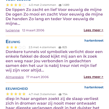
4.0 met 2 stemmen
1.689
De lippen Zo zacht en lief Voor eeuwig de mijne
De ogen Zo mooi en zacht Voor eeuwig de mijne
De handen Zo lang en teder Voor eeuwig de
mijne…
Lees meer >
lucienne
12 maart 2006
Eeuwig
hartenkreet
2.5 met 4 stemmen
825
Donkere tunnels vol symboliek verlicht door een
enkele fakkel de dood kijkt mij aan en ik zoek
een weg naar jou verbonden in gedachten
samen één het uur is nabij treur niet mijn lief
wij zijn voor altijd…
Lees meer >
Almaresáre
17 maart 2006
eeuwigheid
hartenkreet
4.7 met 3 stemmen
754
diep in haar angsten zoekt zij de slaap verliest
zich in dromen waar zij nooit meer ontwaakt
haar diepste verlangen doolt in het duister het