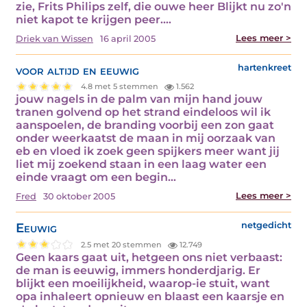
zie, Frits Philips zelf, die ouwe heer Blijkt nu zo'n
niet kapot te krijgen peer.…
Lees meer >
Driek van Wissen
16 april 2005
voor altijd en eeuwig
hartenkreet
4.8 met 5 stemmen
1.562
jouw nagels in de palm van mijn hand jouw
tranen golvend op het strand eindeloos wil ik
aanspoelen, de branding voorbij een zon gaat
onder weerkaatst de maan in mij oorzaak van
eb en vloed ik zoek geen spijkers meer want jij
liet mij zoekend staan in een laag water een
einde vraagt om een begin…
Lees meer >
Fred
30 oktober 2005
Eeuwig
netgedicht
2.5 met 20 stemmen
12.749
Geen kaars gaat uit, hetgeen ons niet verbaast:
de man is eeuwig, immers honderdjarig. Er
blijkt een moeilijkheid, waarop-ie stuit, want
opa inhaleert opnieuw en blaast een kaarsje en