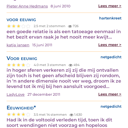
Lees meer >
Pieter Anne Hedmans
8 juni 2010
voor eeuwig
hartenkreet
2.5 met 2 stemmen
726
een goede relatie is als een tatoeage eenmaal in
het bezit ervan raak je het nooit meer kwijt…
Lees meer >
katja jansen
15 juni 2011
Voor eeuwig
netgedicht
4.0 met 3 stemmen
494
in hoger sferen verkeren zij zij die mij ontvallen
zijn toch is het geen afscheid blijven zij rondom,
in ‘n andere dimensie nooit ver weg, droom ik ze
levend tot ik mij bij hen aansluit voorgoed…
Lees meer >
LadyLove
27 december 2011
Eeuwigheid*
netgedicht
3.5 met 14 stemmen
1.630
Had ik in de voltooid verleden tijd, toen ik dit
soort wendingen niet voorzag en hopeloos