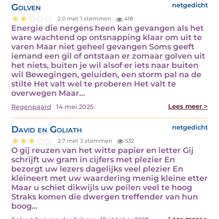
Golven
netgedicht
2.0 met 1 stemmen
418
Energie die nergens heen kan gevangen als het
ware wachtend op ontsnapping klaar om uit te
varen Maar niet geheel gevangen Soms geeft
iemand een gil of ontstaan er zomaar golven uit
het niets, buiten je wil alsof er iets naar buiten
wil Bewegingen, geluiden, een storm pal na de
stilte Het valt wel te proberen Het valt te
overwegen Maar…
Lees meer >
Regenpaard
14 mei 2025
David en Goliath
netgedicht
2.7 met 3 stemmen
532
O gij reuzen van het witte papier en letter Gij
schrijft uw gram in cijfers met plezier En
bezorgt uw lezers dagelijks veel plezier En
kleineert met uw waardering menig kleine etter
Maar u schiet dikwijls uw peilen veel te hoog
Straks komen die dwergen treffender van hun
boog…