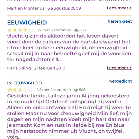
Lees meer >
Martien Montanus
6 augustus 2009
EEUWIGHEID
hartenkreet
3.7 met 3 stemmen
658
vluchtig zijn de akkoorden het leven davert
voort door de cadans van de hartslag wijzigt het
ritme keer op keer eeuwigheid, oh eeuwigheid
schaal mij in naar behoefte geef mij de woorden
ter nagedachtenis!!!…
Lees meer >
Hans Uding
21 februari 2010
in eeuwigheid
netgedicht
2.5 met 2 stemmen
508
Gestolde liefde, talloze jaren Al jong gekoesterd
in de oude tijd Ontdooit ontspringt zij weder
Alleen en onbeantwoord zij En dreigt zij weer te
stollen Maar nu voor d'eeuwigheid Mijn lief, mijn
dagen en mijn nachten Voelt mijn hart dat naar
je smacht Kom en rust in liefde bij me En blus
mijn hartstocht nimmer uit Vlucht, oh twijfel,
volg…