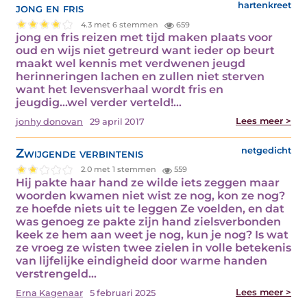
jong en fris
hartenkreet
4.3 met 6 stemmen
659
jong en fris reizen met tijd maken plaats voor
oud en wijs niet getreurd want ieder op beurt
maakt wel kennis met verdwenen jeugd
herinneringen lachen en zullen niet sterven
want het levensverhaal wordt fris en
jeugdig...wel verder verteld!…
Lees meer >
jonhy donovan
29 april 2017
Zwijgende verbintenis
netgedicht
2.0 met 1 stemmen
559
Hij pakte haar hand ze wilde iets zeggen maar
woorden kwamen niet wist ze nog, kon ze nog?
ze hoefde niets uit te leggen Ze voelden, en dat
was genoeg ze pakte zijn hand zielsverbonden
keek ze hem aan weet je nog, kun je nog? Is wat
ze vroeg ze wisten twee zielen in volle betekenis
van lijfelijke eindigheid door warme handen
verstrengeld…
Lees meer >
Erna Kagenaar
5 februari 2025