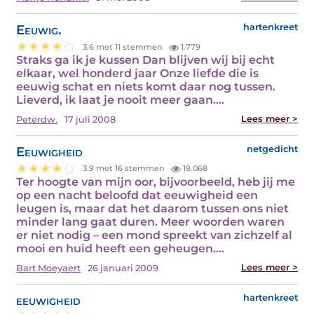
Eeuwig.
hartenkreet
3.6 met 11 stemmen
1.779
Straks ga ik je kussen Dan blijven wij bij echt
elkaar, wel honderd jaar Onze liefde die is
eeuwig schat en niets komt daar nog tussen.
Lieverd, ik laat je nooit meer gaan.…
Lees meer >
Peterdw.
17 juli 2008
Eeuwigheid
netgedicht
3.9 met 16 stemmen
19.068
Ter hoogte van mijn oor, bijvoorbeeld, heb jij me
op een nacht beloofd dat eeuwigheid een
leugen is, maar dat het daarom tussen ons niet
minder lang gaat duren. Meer woorden waren
er niet nodig – een mond spreekt van zichzelf al
mooi en huid heeft een geheugen.…
Lees meer >
Bart Moeyaert
26 januari 2009
eeuwigheid
hartenkreet