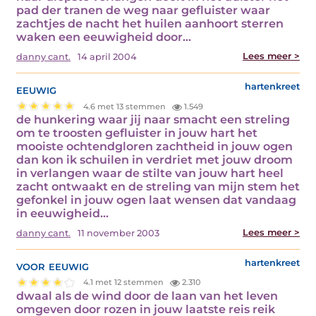
pad der tranen de weg naar gefluister waar
zachtjes de nacht het huilen aanhoort sterren
waken een eeuwigheid door…
Lees meer >
danny cant.
14 april 2004
eeuwig
hartenkreet
4.6 met 13 stemmen
1.549
de hunkering waar jij naar smacht een streling
om te troosten gefluister in jouw hart het
mooiste ochtendgloren zachtheid in jouw ogen
dan kon ik schuilen in verdriet met jouw droom
in verlangen waar de stilte van jouw hart heel
zacht ontwaakt en de streling van mijn stem het
gefonkel in jouw ogen laat wensen dat vandaag
in eeuwigheid…
Lees meer >
danny cant.
11 november 2003
voor eeuwig
hartenkreet
4.1 met 12 stemmen
2.310
dwaal als de wind door de laan van het leven
omgeven door rozen in jouw laatste reis reik