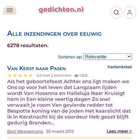
Alle inzendingen over eeuwig
6278 resultaten.
Sorteren op:
Van Kerst naar Pasen
hartenkreet
5.0 met 2 stemmen
1.832
Als het geboortefeest Achter ons ligt maken we
Ons op voor het leven dat Langzaam lijden
wordt Van Hosanna en Halleluja Naar Kruisigt
hem in Een kleine veertig dagen Zo snel
verwaait je roem Van gevierde redder tot
Bespotte koning van de joden Het kaarslicht dat
ik in Kerstnacht bij de voordeur Heb gezet blijft
gedurig Branden…
Lees meer >
Bert Weggemans
30 maart 2013