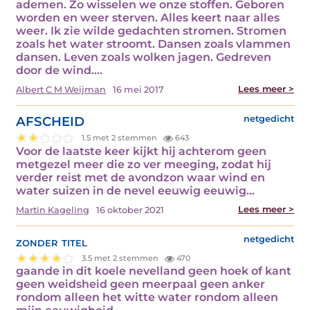
ademen. Zo wisselen we onze stoffen. Geboren
worden en weer sterven. Alles keert naar alles
weer. Ik zie wilde gedachten stromen. Stromen
zoals het water stroomt. Dansen zoals vlammen
dansen. Leven zoals wolken jagen. Gedreven
door de wind.…
Lees meer >
Albert C M Weijman
16 mei 2017
AFSCHEID
netgedicht
1.5 met 2 stemmen
643
Voor de laatste keer kijkt hij achterom geen
metgezel meer die zo ver meeging, zodat hij
verder reist met de avondzon waar wind en
water suizen in de nevel eeuwig eeuwig…
Lees meer >
Martin Kageling
16 oktober 2021
zonder titel
netgedicht
3.5 met 2 stemmen
470
gaande in dit koele nevelland geen hoek of kant
geen weidsheid geen meerpaal geen anker
rondom alleen het witte water rondom alleen