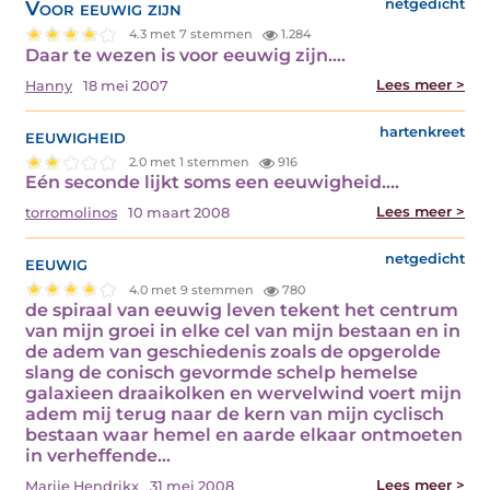
Voor eeuwig zijn
netgedicht
4.3 met 7 stemmen
1.284
Daar te wezen is voor eeuwig zijn.…
Lees meer >
Hanny
18 mei 2007
eeuwigheid
hartenkreet
2.0 met 1 stemmen
916
Eén seconde lijkt soms een eeuwigheid.…
Lees meer >
torromolinos
10 maart 2008
eeuwig
netgedicht
4.0 met 9 stemmen
780
de spiraal van eeuwig leven tekent het centrum
van mijn groei in elke cel van mijn bestaan en in
de adem van geschiedenis zoals de opgerolde
slang de conisch gevormde schelp hemelse
galaxieen draaikolken en wervelwind voert mijn
adem mij terug naar de kern van mijn cyclisch
bestaan waar hemel en aarde elkaar ontmoeten
in verheffende…
Lees meer >
Marije Hendrikx
31 mei 2008