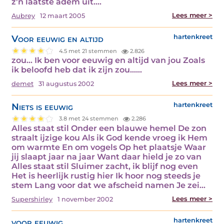
z'n laatste adem uit.…
Lees meer >
Aubrey
12 maart 2005
Voor eeuwig en altijd
hartenkreet
4.5 met 21 stemmen
2.826
zou… Ik ben voor eeuwig en altijd van jou Zoals
ik beloofd heb dat ik zijn zou……
Lees meer >
demet
31 augustus 2002
Niets is eeuwig
hartenkreet
3.8 met 24 stemmen
2.286
Alles staat stil Onder een blauwe hemel De zon
straalt ijzige kou Als ik God kende vroeg ik Hem
om warmte En om vogels Op het plaatsje Waar
jij slaapt jaar na jaar Want daar hield je zo van
Alles staat stil Sluimer zacht, ik blijf nog even
Het is heerlijk rustig hier Ik hoor nog steeds je
stem Lang voor dat we afscheid namen Je zei…
Lees meer >
Supershirley
1 november 2002
voor eeuwig
hartenkreet