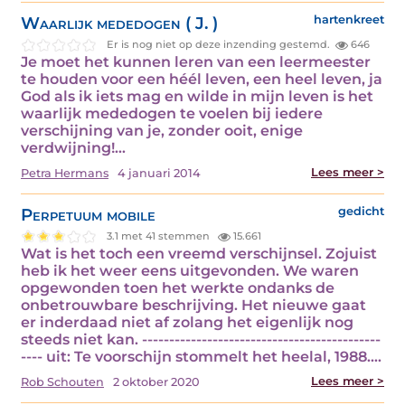
Waarlijk mededogen ( J. )
hartenkreet
Er is nog niet op deze inzending gestemd.
646
Je moet het kunnen leren van een leermeester
te houden voor een héél leven, een heel leven, ja
God als ik iets mag en wilde in mijn leven is het
waarlijk mededogen te voelen bij iedere
verschijning van je, zonder ooit, enige
verdwijning!…
Lees meer >
Petra Hermans
4 januari 2014
Perpetuum mobile
gedicht
3.1 met 41 stemmen
15.661
Wat is het toch een vreemd verschijnsel. Zojuist
heb ik het weer eens uitgevonden. We waren
opgewonden toen het werkte ondanks de
onbetrouwbare beschrijving. Het nieuwe gaat
er inderdaad niet af zolang het eigenlijk nog
steeds niet kan. --------------------------------------------
---- uit: Te voorschijn stommelt het heelal, 1988.…
Lees meer >
Rob Schouten
2 oktober 2020