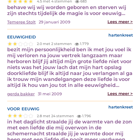
4.5 met 4 stemmen
683
behave wij wij worden geboren en sterven wij
zijn stechts tijdelijk de magie is voor eeuwig…
Lees meer >
Temeree Stolt
29 januari 2009
eeuwigheid
hartenkreet
2.0 met 2 stemmen
1.779
bezit mijn persoonlijkheid ben ik met jou voel ik
mij verloren na jouw vertrek langzaam maar
herboren blijf jij altijd mijn grote liefde niet voor
niets was het jouw lach dat mijn hart opslag
doorkliefde blijf ik altijd naar jou verlangen al ga
ik trouw mijn wandelgangen deze liefde is voor
altijd ik hou van jou tot in alle eeuwigheid…
Lees meer >
gerda bakker
31 mei 2009
voor eeuwig
hartenkreet
2.8 met 24 stemmen
1.796
in het daglicht straalde jij de warmte van de zon
met een liefde die mij overwon in de
schemernacht straalde jij je warmte door mij
heen met een liefde die nooit meer verdween…