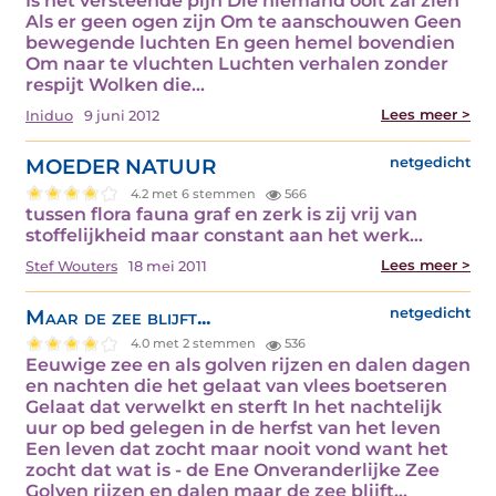
Is het versteende pijn Die niemand ooit zal zien
Als er geen ogen zijn Om te aanschouwen Geen
bewegende luchten En geen hemel bovendien
Om naar te vluchten Luchten verhalen zonder
respijt Wolken die…
Lees meer >
Iniduo
9 juni 2012
MOEDER NATUUR
netgedicht
4.2 met 6 stemmen
566
tussen flora fauna graf en zerk is zij vrij van
stoffelijkheid maar constant aan het werk…
Lees meer >
Stef Wouters
18 mei 2011
Maar de zee blijft...
netgedicht
4.0 met 2 stemmen
536
Eeuwige zee en als golven rijzen en dalen dagen
en nachten die het gelaat van vlees boetseren
Gelaat dat verwelkt en sterft In het nachtelijk
uur op bed gelegen in de herfst van het leven
Een leven dat zocht maar nooit vond want het
zocht dat wat is - de Ene Onveranderlijke Zee
Golven rijzen en dalen maar de zee blijft…