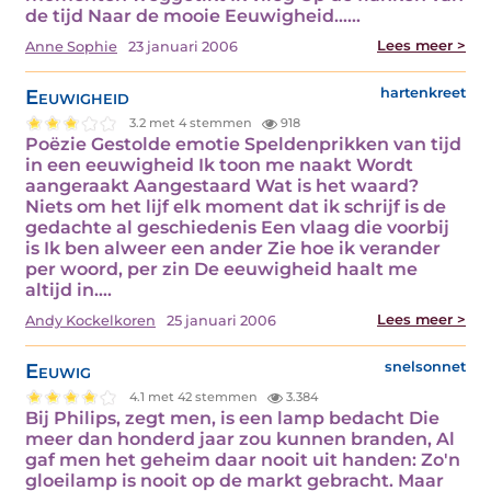
de tijd Naar de mooie Eeuwigheid……
Lees meer >
Anne Sophie
23 januari 2006
Eeuwigheid
hartenkreet
3.2 met 4 stemmen
918
Poëzie Gestolde emotie Speldenprikken van tijd
in een eeuwigheid Ik toon me naakt Wordt
aangeraakt Aangestaard Wat is het waard?
Niets om het lijf elk moment dat ik schrijf is de
gedachte al geschiedenis Een vlaag die voorbij
is Ik ben alweer een ander Zie hoe ik verander
per woord, per zin De eeuwigheid haalt me
altijd in.…
Lees meer >
Andy Kockelkoren
25 januari 2006
Eeuwig
snelsonnet
4.1 met 42 stemmen
3.384
Bij Philips, zegt men, is een lamp bedacht Die
meer dan honderd jaar zou kunnen branden, Al
gaf men het geheim daar nooit uit handen: Zo'n
gloeilamp is nooit op de markt gebracht. Maar