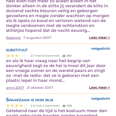
heel even niet meer zo alleen alleen in het
donker alleen in de stilte jij verandert de kilte in
duizend zachte kleuren veilig en geborgen
gevoelens en magie zonder wachten op morgen
als ik opsta zo koud en verloren wetend van de
leegte verdwenen met de ochtendzon en
stilletjes hopend dat de nacht eeuwig…
Lees meer >
Rosanne
7 augustus 2007
substituut
netgedicht
2.7 met 6 stemmen
589
en als ik haar vraag naar het begrip van
eeuwigheid zegt ze de hei is mooi dit jaar door
een vroege zomer en de wereld paars en zingt
ze -met de radio- dat ze is geboren met een
plastic lepel in haar mond…
Lees meer >
anno 2007
21 oktober 2007
Spaarzaam is mijn blik
netgedicht
4.0 met 2 stemmen
508
Getekend naar de tijd is het kostuum meer dan
naakt gebruinde handen zonder korenbed