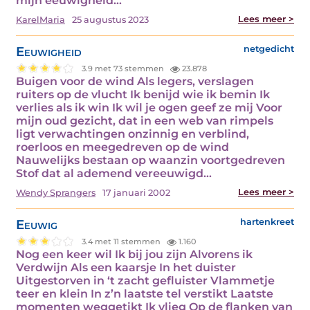
mijn eeuwigheid…
Lees meer >
KarelMaria
25 augustus 2023
Eeuwigheid
netgedicht
3.9 met 73 stemmen
23.878
Buigen voor de wind Als legers, verslagen
ruiters op de vlucht Ik benijd wie ik bemin Ik
verlies als ik win Ik wil je ogen geef ze mij Voor
mijn oud gezicht, dat in een web van rimpels
ligt verwachtingen onzinnig en verblind,
roerloos en meegedreven op de wind
Nauwelijks bestaan op waanzin voortgedreven
Stof dat al ademend vereeuwigd…
Lees meer >
Wendy Sprangers
17 januari 2002
Eeuwig
hartenkreet
3.4 met 11 stemmen
1.160
Nog een keer wil Ik bij jou zijn Alvorens ik
Verdwijn Als een kaarsje In het duister
Uitgestorven in ‘t zacht gefluister Vlammetje
teer en klein In z’n laatste tel verstikt Laatste
momenten weggetikt Ik vlieg Op de flanken van