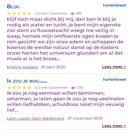
Blijf.
hartenkreet
5.0 met 1 stemmen
489
blijf toch maar dicht bij mij, dan ben ik blij je
nodig als water en lucht, je bent mijn eigenste
ziel stem zo fluweelzacht wiegt me veilig in
slaap, hemels mijn omfloerste ogen kussen je
rein gezicht we zijn onze adem en scheppen de
kosmos de weidse natuur danst op de kadans
onzer harten het universum glundert om al dat
moois al is het broos…
Lees meer >
kristine wauters
26 april 2020
Ik zou je nog.......
hartenkreet
5.0 met 5 stemmen
1.015
Ik zou je nog eenmaal willen beminnen,
omarmen, je laten gaan Ik zou je nog veelmalen
willen liefhebben, schuldloos naïef mijn eeuwig
lief…
Leon Lucien Jean Wagemans
27 november 2019
Lees meer >