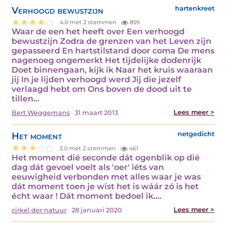
Verhoogd bewustzijn
hartenkreet
4.0 met 2 stemmen
859
Waar de een het heeft over Een verhoogd
bewustzijn Zodra de grenzen van het Leven zijn
gepasseerd En hartstilstand door coma De mens
nagenoeg ongemerkt Het tijdelijke dodenrijk
Doet binnengaan, kijk ik Naar het kruis waaraan
jij In je lijden verhoogd werd Jij die jezelf
verlaagd hebt om Ons boven de dood uit te
tillen…
Lees meer >
Bert Weggemans
31 maart 2013
Het moment
netgedicht
3.0 met 2 stemmen
461
Het moment dié seconde dát ogenblik op dié
dag dát gevoel voelt als 'oer' iéts van
eeuwigheid verbonden met alles waar je was
dát moment toen je wíst het is wáár zó is het
écht waar ! Dát moment bedoel ik.…
Lees meer >
cirkel der natuur
28 januari 2020