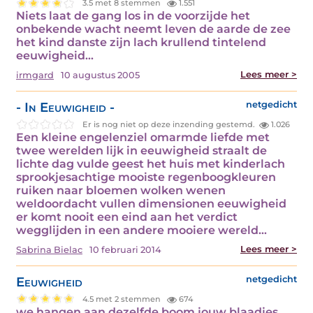
3.5 met 8 stemmen
1.551
Niets laat de gang los in de voorzijde het
onbekende wacht neemt leven de aarde de zee
het kind danste zijn lach krullend tintelend
eeuwigheid…
Lees meer >
irmgard
10 augustus 2005
- In Eeuwigheid -
netgedicht
Er is nog niet op deze inzending gestemd.
1.026
Een kleine engelenziel omarmde liefde met
twee werelden lijk in eeuwigheid straalt de
lichte dag vulde geest het huis met kinderlach
sprookjesachtige mooiste regenboogkleuren
ruiken naar bloemen wolken wenen
weldoordacht vullen dimensionen eeuwigheid
er komt nooit een eind aan het verdict
wegglijden in een andere mooiere wereld…
Lees meer >
Sabrina Bielac
10 februari 2014
Eeuwigheid
netgedicht
4.5 met 2 stemmen
674
we hangen aan dezelfde boom jouw blaadjes