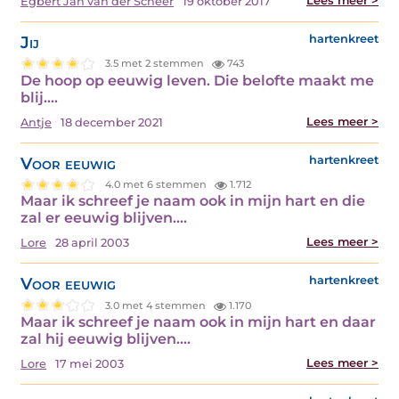
Lees meer >
Egbert Jan van der Scheer
19 oktober 2017
Jij
hartenkreet
3.5 met 2 stemmen
743
De hoop op eeuwig leven. Die belofte maakt me
blij.…
Lees meer >
Antje
18 december 2021
Voor eeuwig
hartenkreet
4.0 met 6 stemmen
1.712
Maar ik schreef je naam ook in mijn hart en die
zal er eeuwig blijven.…
Lees meer >
Lore
28 april 2003
Voor eeuwig
hartenkreet
3.0 met 4 stemmen
1.170
Maar ik schreef je naam ook in mijn hart en daar
zal hij eeuwig blijven.…
Lees meer >
Lore
17 mei 2003