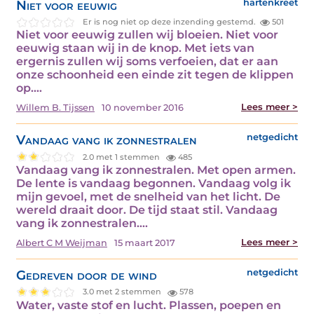
Niet voor eeuwig
hartenkreet
Er is nog niet op deze inzending gestemd.
501
Niet voor eeuwig zullen wij bloeien. Niet voor
eeuwig staan wij in de knop. Met iets van
ergernis zullen wij soms verfoeien, dat er aan
onze schoonheid een einde zit tegen de klippen
op.…
Lees meer >
Willem B. Tijssen
10 november 2016
Vandaag vang ik zonnestralen
netgedicht
2.0 met 1 stemmen
485
Vandaag vang ik zonnestralen. Met open armen.
De lente is vandaag begonnen. Vandaag volg ik
mijn gevoel, met de snelheid van het licht. De
wereld draait door. De tijd staat stil. Vandaag
vang ik zonnestralen.…
Lees meer >
Albert C M Weijman
15 maart 2017
Gedreven door de wind
netgedicht
3.0 met 2 stemmen
578
Water, vaste stof en lucht. Plassen, poepen en