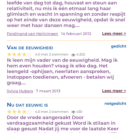
leefde van dag tot dag, houvast en steun aan
relativiteit, nu mis ik één etmaal lang haar
glimlach en wacht in spanning en zonder respijt
op het einde van deze eeuwigheid, opdat ik snel
weer met haar dansen mag.…
Lees meer >
Ferdinand van Heijningen
14 februari 2012
Van de eeuwigheid
gedicht
4.0 met 2 stemmen
4.202
Ik leen mijn vader van de eeuwigheid. Mag ik
hem even houden? vraag ik elke dag. Het
leengeld -ophijsen, neerlaten aanspreken,
instoppen toedienen, afvoeren - betalen wij
graag.…
Lees meer >
Sylvia Hubers
7 maart 2013
Nu dat eeuwig is
netgedicht
4.0 met 2 stemmen
430
Door de vrede aangeraakt Door
verdraagzaamheid gekust Word ik stilaan in
slaap gesust Nadat jij me voor de laatste Keer