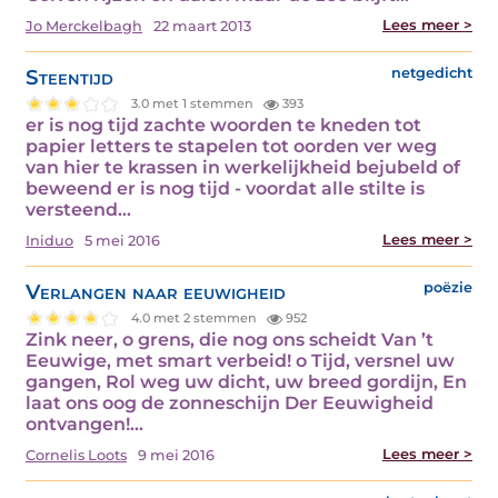
Lees meer >
Jo Merckelbagh
22 maart 2013
Steentijd
netgedicht
3.0 met 1 stemmen
393
er is nog tijd zachte woorden te kneden tot
papier letters te stapelen tot oorden ver weg
van hier te krassen in werkelijkheid bejubeld of
beweend er is nog tijd - voordat alle stilte is
versteend…
Lees meer >
Iniduo
5 mei 2016
Verlangen naar eeuwigheid
poëzie
4.0 met 2 stemmen
952
Zink neer, o grens, die nog ons scheidt Van ’t
Eeuwige, met smart verbeid! o Tijd, versnel uw
gangen, Rol weg uw dicht, uw breed gordijn, En
laat ons oog de zonneschijn Der Eeuwigheid
ontvangen!…
Lees meer >
Cornelis Loots
9 mei 2016