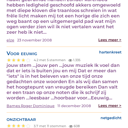
hebben ledigheid geschoofd akkers omgewoeld
met diepe kloven die traanloos schreien in wat
frêle licht maken mij tot een horige die zich een
weg baant op een uitgemergeld pad wat mijn
ogen verder zien wil ik niet vertalen want het
zeer heb ik niet…
Lees meer >
elze
23 november 2008
Voor eeuwig
hartenkreet
4.2 met 5 stemmen
1.335
jouw stem ...jouw pen ...jouw muziek Ik voel dan
dat er iets is buiten jou en mij Dat er meer dan
"iets" is in het beleven van onze tijd onze
gedachten onze woorden En als wij dan samen
het hoogtepunt van vreugde bereiken Dan valt
er een traan op onze noten die ik schrijf zij
worden ...leesbaar ...hoorbaar voor...Eeuwig…
Lees meer >
Bamps Roger Dominique
11 december 2008
onzichtbaar
netgedicht
3.7 met 11 stemmen
608