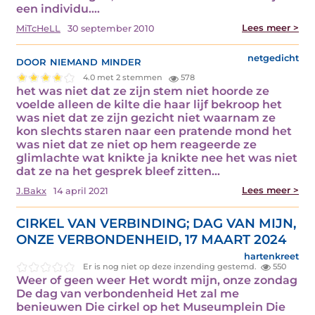
een individu.…
Lees meer >
MiTcHeLL
30 september 2010
door niemand minder
netgedicht
4.0 met 2 stemmen
578
het was niet dat ze zijn stem niet hoorde ze
voelde alleen de kilte die haar lijf bekroop het
was niet dat ze zijn gezicht niet waarnam ze
kon slechts staren naar een pratende mond het
was niet dat ze niet op hem reageerde ze
glimlachte wat knikte ja knikte nee het was niet
dat ze na het gesprek bleef zitten…
Lees meer >
J.Bakx
14 april 2021
CIRKEL VAN VERBINDING; DAG VAN MIJN,
ONZE VERBONDENHEID, 17 MAART 2024
hartenkreet
Er is nog niet op deze inzending gestemd.
550
Weer of geen weer Het wordt mijn, onze zondag
De dag van verbondenheid Het zal me
benieuwen Die cirkel op het Museumplein Die