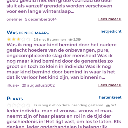
goed gevuld met een grote voorraad de deur
sluit als vanzelf grendels worden verschoven
voor een lange winterslaap…
Lees meer >
oneliner
5 december 2014
Was ik nog maar..
netgedicht
2.8 met 8 stemmen
2.319
Was ik nog maar kind bemind door het oudere
geslacht hoeders van de onbevangen, pure,
ongecompliceerde slag der mensheid Was ik
nog maar kind bemind door de generaties zo
groot en toch zo klein in individu Was ik nog
maar kind bemind door bemind in waar is het
dat ik verloor het kind zijn, van binnenin…
Lees meer >
illusie-
29 augustus 2002
Plaats
hartenkreet
Er is nog niet op deze inzending gestemd.
523
Ieder individu, man of vrouw... vrouw of man..
neemt zijn of haar plaats en rol in de tijd der
geschiedenis in! Het ligt vast, om los te laten. Elk
denken, ieder onderhandelen is belangrijk