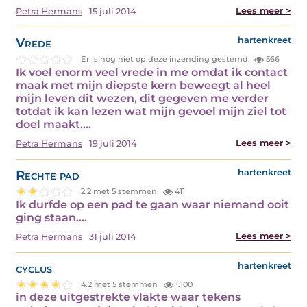
Lees meer >
Petra Hermans
15 juli 2014
Vrede
hartenkreet
Er is nog niet op deze inzending gestemd.
566
Ik voel enorm veel vrede in me omdat ik contact
maak met mijn diepste kern beweegt al heel
mijn leven dit wezen, dit gegeven me verder
totdat ik kan lezen wat mijn gevoel mijn ziel tot
doel maakt.…
Lees meer >
Petra Hermans
19 juli 2014
Rechte pad
hartenkreet
2.2 met 5 stemmen
411
Ik durfde op een pad te gaan waar niemand ooit
ging staan.…
Lees meer >
Petra Hermans
31 juli 2014
cyclus
hartenkreet
4.2 met 5 stemmen
1.100
in deze uitgestrekte vlakte waar tekens