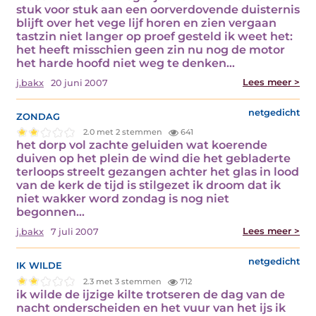
stuk voor stuk aan een oorverdovende duisternis
blijft over het vege lijf horen en zien vergaan
tastzin niet langer op proef gesteld ik weet het:
het heeft misschien geen zin nu nog de motor
het harde hoofd niet weg te denken…
Lees meer >
j.bakx
20 juni 2007
zondag
netgedicht
2.0 met 2 stemmen
641
het dorp vol zachte geluiden wat koerende
duiven op het plein de wind die het gebladerte
terloops streelt gezangen achter het glas in lood
van de kerk de tijd is stilgezet ik droom dat ik
niet wakker word zondag is nog niet
begonnen…
Lees meer >
j.bakx
7 juli 2007
ik wilde
netgedicht
2.3 met 3 stemmen
712
ik wilde de ijzige kilte trotseren de dag van de
nacht onderscheiden en het vuur van het ijs ik