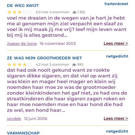
de weg kwijt
hartenkreet
3.0 met 4 stemmen
1.352
voel me draaien in de wegen van je hart je hebt
me al genomen mijn ziel verpacht een slaaf zo
voel ik mij maak jij me vrij? leef mijn leven want
bij mij is alles gestrand…
Lees meer >
Jasper de Jong
16 november 2003
ze was mijn grootmoeder niet
netgedicht
4.2 met 5 stemmen
995
dat had ook nooit gekund want ze rookte
sigaren dikke sigaren, en dat viel op want zij
was klein en mager heel mager en klein wij
noemden haar moe ze was de grootmoeder
zonder kleinkinderen het gaf niet, ze had ons de
straatkinderen die haar sigaren zagen roken en
haar moe noemden moe en haar hond die had
ze wel, een hond haar…
Lees meer >
jandeb
12 juni 2006
vakmanschap
netgedicht