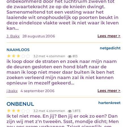
onbekommerd door het luchtruim zweven tot
de zwaartekracht ze op de knieën dwingt.
Samensmeltend tot een vesting waar het
laaiende wit onophoudelijk op poorten beukt in
deze eindeloze vlakte weet ik niet waar ik leven
kan…
Lees meer >
J. Bakx
28 augustus 2006
naamloos
netgedicht
3.2 met 4 stemmen
813
ik loop door de straten en zoek naar mijn naam
de deuren gesloten een hond blaft naar de
maan ik loop niet meer daar buiten ik ben het
zoeken verleerd mijn naam zal ik niet kennen
opnieuw in mezelf gekeerd…
Lees meer >
j.bakx
4 september 2006
ONBENUL
hartenkreet
3.2 met 4 stemmen
1.873
Ik tel niet mee. En jij? Ben jij er ook zo een? Dan
zijn wij met z'n tweeën. Ssst, mondje dicht; Men
zou ons erom verbannen. Triest eigenlijk, om