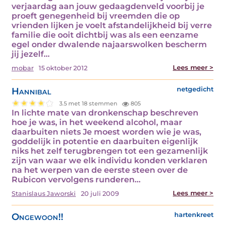
verjaardag aan jouw gedaagdenveld voorbij je
proeft genegenheid bij vreemden die op
vrienden lijken je voelt afstandelijkheid bij verre
familie die ooit dichtbij was als een eenzame
egel onder dwalende najaarswolken bescherm
jij jezelf…
Lees meer >
mobar
15 oktober 2012
Hannibal
netgedicht
3.5 met 18 stemmen
805
In lichte mate van dronkenschap beschreven
hoe je was, in het weekend alcohol, maar
daarbuiten niets Je moest worden wie je was,
goddelijk in potentie en daarbuiten eigenlijk
niks het zelf terugbrengen tot een gezamenlijk
zijn van waar we elk individu konden verklaren
na het werpen van de eerste steen over de
Rubicon vervolgens runderen…
Lees meer >
Stanislaus Jaworski
20 juli 2009
Ongewoon!!
hartenkreet