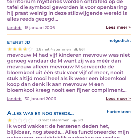
territorium mysteries worden ontrafeld op de
tafel die symbool geworden is voor openbaring
hij praat weinig in deze stilzwijgende wereld is
alles reeds gezegd…
Lees meer >
jandeb
15 januari 2006
etenstijd
netgedicht
3.8 met 4 stemmen
861
mevrouw M had vijf kinderen mevrouw was niet
genoeg vandaar de M want zij was méér dan
mevrouw alleen mevrouw M serveerde de
bloemkool uit één stuk voor vijf of meer, nooit
stuk altijd mooi heel als ik weer een bloemkool
koop dan denk ik aan mevrouw M een
bloemkool kreeg nooit een fijner compliment…
Lees meer >
jandeb
30 januari 2006
Alles was er nog steeds...
hartenkreet
1.0 met 1 stemmen
510
Ik word wakker: de hersenen deden het,
blijkbaar, nog steeds... Alles functioneerde: mijn
geheugen, gezichtsblik nadenken en voelen.