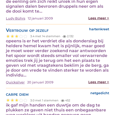
de eenling om zich reikt uniek in hun eigen
signalen dalen bevroren druppels neer om als
de dooi komt te…
Lees meer >
Ludy Bührs
12 januari 2009
Vertrouw op jezelf
hartenkreet
3.4 met 14 stemmen
2.132
opeens is er het verdriet die als donderslag bij
heldere hemel kwam het is pijnlijk, maar goed
je moet weer verder zoekend naar antwoorden
het spoor wordt steeds smaller vol verwarrende
emoties trek jij je terug om het een plaats te
geven vol met vraagtekens beklim je de berg, ga
je door om vrede te vinden sterker te worden als
individu…
Lees meer >
Quicksilver
20 januari 2009
carpe diem
netgedicht
3.0 met 1 stemmen
452
ik gaf mijn handen een duwtje om de dag te
plukken ze gaven niet thuis een onbegaanbare
weg werkloos uit handen gegeven geen