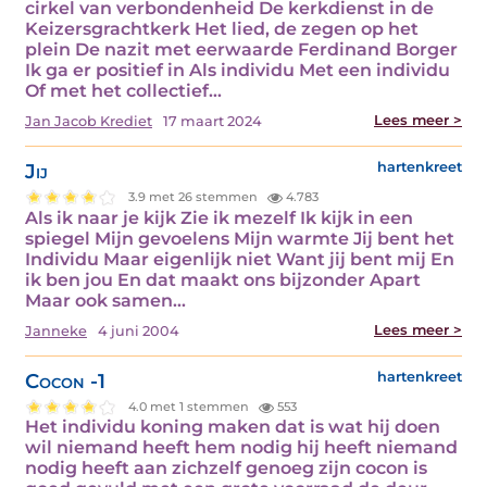
cirkel van verbondenheid De kerkdienst in de
Keizersgrachtkerk Het lied, de zegen op het
plein De nazit met eerwaarde Ferdinand Borger
Ik ga er positief in Als individu Met een individu
Of met het collectief…
Lees meer >
Jan Jacob Krediet
17 maart 2024
Jij
hartenkreet
3.9 met 26 stemmen
4.783
Als ik naar je kijk Zie ik mezelf Ik kijk in een
spiegel Mijn gevoelens Mijn warmte Jij bent het
Individu Maar eigenlijk niet Want jij bent mij En
ik ben jou En dat maakt ons bijzonder Apart
Maar ook samen…
Lees meer >
Janneke
4 juni 2004
Cocon -1
hartenkreet
4.0 met 1 stemmen
553
Het individu koning maken dat is wat hij doen
wil niemand heeft hem nodig hij heeft niemand
nodig heeft aan zichzelf genoeg zijn cocon is