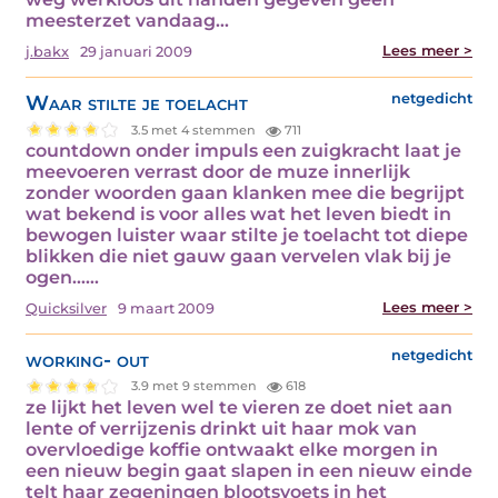
meesterzet vandaag…
Lees meer >
j.bakx
29 januari 2009
Waar stilte je toelacht
netgedicht
3.5 met 4 stemmen
711
countdown onder impuls een zuigkracht laat je
meevoeren verrast door de muze innerlijk
zonder woorden gaan klanken mee die begrijpt
wat bekend is voor alles wat het leven biedt in
bewogen luister waar stilte je toelacht tot diepe
blikken die niet gauw gaan vervelen vlak bij je
ogen……
Lees meer >
Quicksilver
9 maart 2009
working- out
netgedicht
3.9 met 9 stemmen
618
ze lijkt het leven wel te vieren ze doet niet aan
lente of verrijzenis drinkt uit haar mok van
overvloedige koffie ontwaakt elke morgen in
een nieuw begin gaat slapen in een nieuw einde
telt haar zegeningen blootsvoets in het