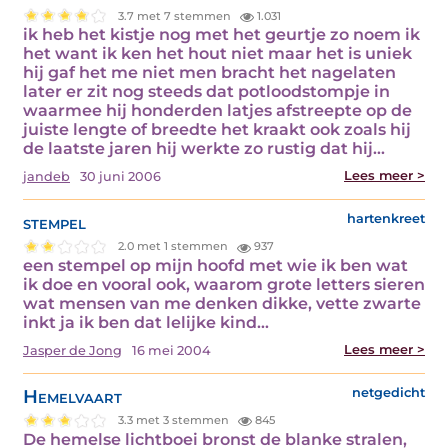
3.7 met 7 stemmen
1.031
ik heb het kistje nog met het geurtje zo noem ik
het want ik ken het hout niet maar het is uniek
hij gaf het me niet men bracht het nagelaten
later er zit nog steeds dat potloodstompje in
waarmee hij honderden latjes afstreepte op de
juiste lengte of breedte het kraakt ook zoals hij
de laatste jaren hij werkte zo rustig dat hij…
Lees meer >
jandeb
30 juni 2006
stempel
hartenkreet
2.0 met 1 stemmen
937
een stempel op mijn hoofd met wie ik ben wat
ik doe en vooral ook, waarom grote letters sieren
wat mensen van me denken dikke, vette zwarte
inkt ja ik ben dat lelijke kind…
Lees meer >
Jasper de Jong
16 mei 2004
Hemelvaart
netgedicht
3.3 met 3 stemmen
845
De hemelse lichtboei bronst de blanke stralen,