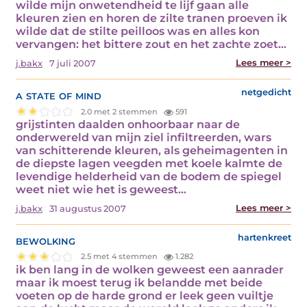
wilde mijn onwetendheid te lijf gaan alle
kleuren zien en horen de zilte tranen proeven ik
wilde dat de stilte peilloos was en alles kon
vervangen: het bittere zout en het zachte zoet…
Lees meer >
j.bakx
7 juli 2007
a state of mind
netgedicht
2.0 met 2 stemmen
591
grijstinten daalden onhoorbaar naar de
onderwereld van mijn ziel infiltreerden, wars
van schitterende kleuren, als geheimagenten in
de diepste lagen veegden met koele kalmte de
levendige helderheid van de bodem de spiegel
weet niet wie het is geweest…
Lees meer >
j.bakx
31 augustus 2007
bewolking
hartenkreet
2.5 met 4 stemmen
1.282
ik ben lang in de wolken geweest een aanrader
maar ik moest terug ik belandde met beide
voeten op de harde grond er leek geen vuiltje