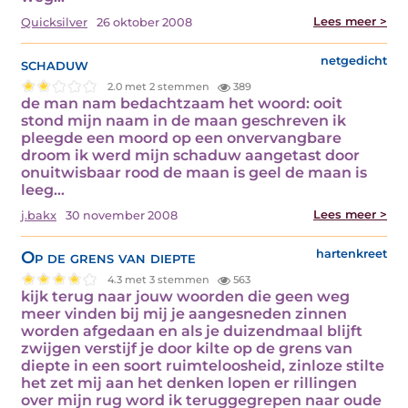
Lees meer >
Quicksilver
26 oktober 2008
schaduw
netgedicht
2.0 met 2 stemmen
389
de man nam bedachtzaam het woord: ooit
stond mijn naam in de maan geschreven ik
pleegde een moord op een onvervangbare
droom ik werd mijn schaduw aangetast door
onuitwisbaar rood de maan is geel de maan is
leeg…
Lees meer >
j.bakx
30 november 2008
Op de grens van diepte
hartenkreet
4.3 met 3 stemmen
563
kijk terug naar jouw woorden die geen weg
meer vinden bij mij je aangesneden zinnen
worden afgedaan en als je duizendmaal blijft
zwijgen verstijf je door kilte op de grens van
diepte in een soort ruimteloosheid, zinloze stilte
het zet mij aan het denken lopen er rillingen
over mijn rug word ik teruggegrepen naar oude