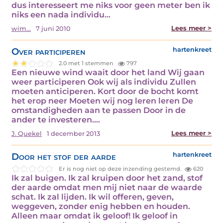
dus interesseert me niks voor geen meter ben ik
niks een nada individu…
Lees meer >
wim...
7 juni 2010
Over participeren
hartenkreet
2.0 met 1 stemmen
797
Een nieuwe wind waait door het land Wij gaan
weer participeren Ook wij als individu Zullen
moeten anticiperen. Kort door de bocht komt
het erop neer Moeten wij nog leren leren De
omstandigheden aan te passen Door in de
ander te investeren.…
Lees meer >
J. Quekel
1 december 2013
Door het stof der aarde
hartenkreet
Er is nog niet op deze inzending gestemd.
620
Ik zal buigen. Ik zal kruipen door het zand, stof
der aarde omdat men mij niet naar de waarde
schat. Ik zal lijden. Ik wil offeren, geven,
weggeven, zonder enig hebben en houden.
Alleen maar omdat ik geloof! Ik geloof in