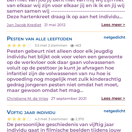
van elkaar wij zijn voor elkaar jij en ik ik en jij wij
samen samen wij ------------------------------------------
Deze hartenkreet draag ik op aan het individu…
Lees meer >
Jan Jacob Krediet
21 mei 2012
Pesten van alle leeftijden
netgedicht
3.5 met 2 stemmen
463
Pesten gebeurt niet alleen door elk jeugdig
individu het blijkt ook voor velen een gewoonte
op de werkvloer ook daar gaan volwassenen
voluit op de pesttoer je kunt je afvragen hoe
infantiel zijn de volwassenen van nu hoe is
opvoeding nog mogelijk met zulk kinderachtig
gedrag jongeren pesten niet omdat het moet,
maar gewoon omdat het mag…
Lees meer >
Christiene M. de Vries
27 september 2021
Vijftig jaar individu
netgedicht
4.3 met 3 stemmen
2.370
De persoonlijke geschiedenis van vijftig jaar
individu gaat in filmische beelden tijdens jouw