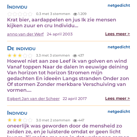
Individu
netgedicht
0.3 met 3 stemmen
1.209
Krat bier, aardappelen en jus Ik zie mensen
kijken zuur en cru Individu…
Lees meer >
anno van der Werf
24 april 2003
De individu
netgedicht
3.3 met 3 stemmen
437
Hoewel niet aan zee Leef ik van golven en wind
Vanaf toppen Naar de dalen In eeuwige deining
Van horizon tot horizon Stromen mijn
gedachten En ideeën Langs stranden Onder zon
Of stormen Zonder merkbare Verschuiving van
vormen.…
Lees meer >
Egbert Jan van der Scheer
22 april 2017
Individu
netgedicht
3.0 met 2 stemmen
447
oneerlijk was geworden door de mensheid zo
zeiden ze, en je luisterde omdat er geen licht