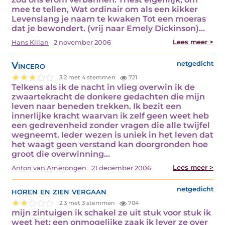
mee te tellen, Wat ordinair om als een kikker
Levenslang je naam te kwaken Tot een moeras
dat je bewondert. (vrij naar Emely Dickinson)…
Lees meer >
Hans Kilian
2 november 2006
Vincero
netgedicht
3.2 met 4 stemmen
721
Telkens als ik de nacht in vlieg overwin ik de
zwaartekracht de donkere gedachten die mijn
leven naar beneden trekken. Ik bezit een
innerlijke kracht waarvan ik zelf geen weet heb
een gedrevenheid zonder vragen die alle twijfel
wegneemt. Ieder wezen is uniek in het leven dat
het waagt geen verstand kan doorgronden hoe
groot die overwinning…
Lees meer >
Anton van Amerongen
21 december 2006
horen en zien vergaan
netgedicht
2.3 met 3 stemmen
704
mijn zintuigen ik schakel ze uit stuk voor stuk ik
weet het: een onmogelijke zaak ik lever ze over