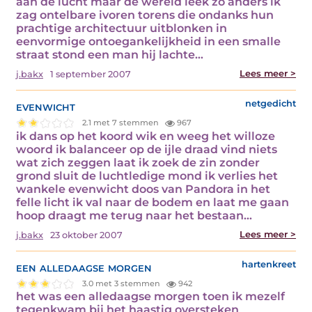
aan de lucht maar de wereld leek zo anders ik
zag ontelbare ivoren torens die ondanks hun
prachtige architectuur uitblonken in
eenvormige ontoegankelijkheid in een smalle
straat stond een man hij lachte…
Lees meer >
j.bakx
1 september 2007
evenwicht
netgedicht
2.1 met 7 stemmen
967
ik dans op het koord wik en weeg het willoze
woord ik balanceer op de ijle draad vind niets
wat zich zeggen laat ik zoek de zin zonder
grond sluit de luchtledige mond ik verlies het
wankele evenwicht doos van Pandora in het
felle licht ik val naar de bodem en laat me gaan
hoop draagt me terug naar het bestaan…
Lees meer >
j.bakx
23 oktober 2007
een alledaagse morgen
hartenkreet
3.0 met 3 stemmen
942
het was een alledaagse morgen toen ik mezelf
tegenkwam bij het haastig oversteken