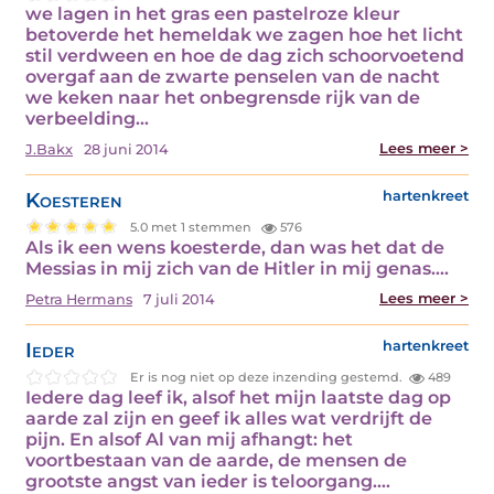
we lagen in het gras een pastelroze kleur
betoverde het hemeldak we zagen hoe het licht
stil verdween en hoe de dag zich schoorvoetend
overgaf aan de zwarte penselen van de nacht
we keken naar het onbegrensde rijk van de
verbeelding…
Lees meer >
J.Bakx
28 juni 2014
Koesteren
hartenkreet
5.0 met 1 stemmen
576
Als ik een wens koesterde, dan was het dat de
Messias in mij zich van de Hitler in mij genas.…
Lees meer >
Petra Hermans
7 juli 2014
Ieder
hartenkreet
Er is nog niet op deze inzending gestemd.
489
Iedere dag leef ik, alsof het mijn laatste dag op
aarde zal zijn en geef ik alles wat verdrijft de
pijn. En alsof Al van mij afhangt: het
voortbestaan van de aarde, de mensen de
grootste angst van ieder is teloorgang.…