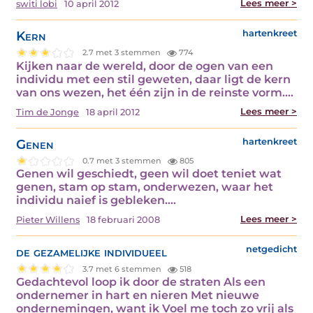
Lees meer >
switi lobi
10 april 2012
Kern
hartenkreet
2.7 met 3 stemmen
774
Kijken naar de wereld, door de ogen van een
individu met een stil geweten, daar ligt de kern
van ons wezen, het één zijn in de reinste vorm.…
Lees meer >
Tim de Jonge
18 april 2012
Genen
hartenkreet
0.7 met 3 stemmen
805
Genen wil geschiedt, geen wil doet teniet wat
genen, stam op stam, onderwezen, waar het
individu naief is gebleken.…
Lees meer >
Pieter Willens
18 februari 2008
de gezamelijke individueel
netgedicht
3.7 met 6 stemmen
518
Gedachtevol loop ik door de straten Als een
ondernemer in hart en nieren Met nieuwe
ondernemingen, want ik Voel me toch zo vrij als