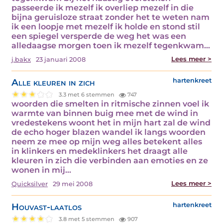
passeerde ik mezelf ik overliep mezelf in die
bijna geruisloze straat zonder het te weten nam
ik een loopje met mezelf ik holde en stond stil
een spiegel versperde de weg het was een
alledaagse morgen toen ik mezelf tegenkwam…
Lees meer >
j.bakx
23 januari 2008
Alle kleuren in zich
hartenkreet
3.3 met 6 stemmen
747
woorden die smelten in ritmische zinnen voel ik
warmte van binnen buig mee met de wind in
vredestekens woont het in mijn hart zal de wind
de echo hoger blazen wandel ik langs woorden
neem ze mee op mijn weg alles betekent alles
in klinkers en medeklinkers het draagt alle
kleuren in zich die verbinden aan emoties en ze
wonen in mij…
Lees meer >
Quicksilver
29 mei 2008
Houvast-laatlos
hartenkreet
3.8 met 5 stemmen
907