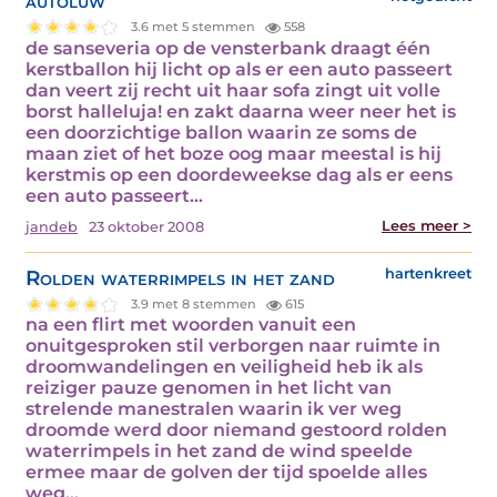
autoluw
3.6 met 5 stemmen
558
de sanseveria op de vensterbank draagt één
kerstballon hij licht op als er een auto passeert
dan veert zij recht uit haar sofa zingt uit volle
borst halleluja! en zakt daarna weer neer het is
een doorzichtige ballon waarin ze soms de
maan ziet of het boze oog maar meestal is hij
kerstmis op een doordeweekse dag als er eens
een auto passeert…
Lees meer >
jandeb
23 oktober 2008
Rolden waterrimpels in het zand
hartenkreet
3.9 met 8 stemmen
615
na een flirt met woorden vanuit een
onuitgesproken stil verborgen naar ruimte in
droomwandelingen en veiligheid heb ik als
reiziger pauze genomen in het licht van
strelende manestralen waarin ik ver weg
droomde werd door niemand gestoord rolden
waterrimpels in het zand de wind speelde
ermee maar de golven der tijd spoelde alles
weg…