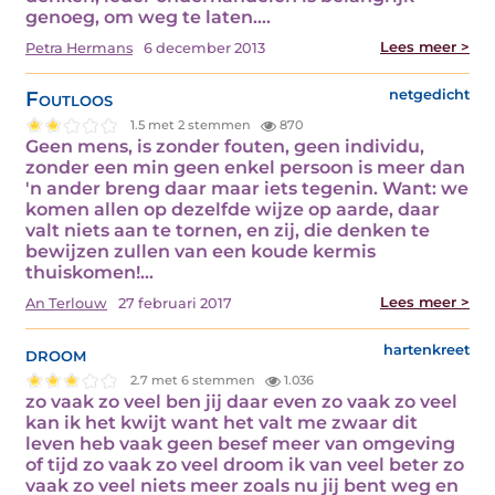
genoeg, om weg te laten.…
Lees meer >
Petra Hermans
6 december 2013
Foutloos
netgedicht
1.5 met 2 stemmen
870
Geen mens, is zonder fouten, geen individu,
zonder een min geen enkel persoon is meer dan
'n ander breng daar maar iets tegenin. Want: we
komen allen op dezelfde wijze op aarde, daar
valt niets aan te tornen, en zij, die denken te
bewijzen zullen van een koude kermis
thuiskomen!…
Lees meer >
An Terlouw
27 februari 2017
droom
hartenkreet
2.7 met 6 stemmen
1.036
zo vaak zo veel ben jij daar even zo vaak zo veel
kan ik het kwijt want het valt me zwaar dit
leven heb vaak geen besef meer van omgeving
of tijd zo vaak zo veel droom ik van veel beter zo
vaak zo veel niets meer zoals nu jij bent weg en