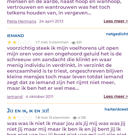
mensen en de aarde, naast hoop en wanhoop,
vertrouwen en wantrouwen was het toch
telkens houden van, in vergeven…
Lees meer >
Petra Hermans
24 april 2013
iemand
netgedicht
1.7 met 3 stemmen
651
voorzichtig steek ik mijn voelhorens uit open
mijn oren voor een ongehoord geluid het is de
schreeuw om aandacht die klinkt en waar
menig individu in verdrinkt, in verzinkt de
eenzaamheid is te triest, ongeschreven blijven
kleine mensjes toch maar leven totdat iemand
zegt dat ze iemand zijn het rijmt niet meer,
maar ik ben het er wel mee…
Lees meer >
iemand
4 oktober 2011
Jij en ik, ik en jij!
hartenkreet
1.8 met 13 stemmen
4.126
was was ik niet ik maar jou als jij mij was was jij
niet jij maar mij maar ik ben ik en jij bent jij ik
ben niet van jou jij bent niet van mij wij zijn niet