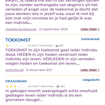
kwam, Jij raakte me aan in dat verlangen samen
te zijn, zonder aanhangsels van dogma’s uit het
verleden of angst voor de toekomst je dacht dat
jouw denken iets in jezelf was, waar ik niet bij
kon met mijn emoties en je had gelijk ik was
een individu…
Lees meer >
Violette Zandheuvel
22 september 2023
TOEKOMST
hartenkreet
1.3 met 3 stemmen
841
TOEKOMST In zijn toekomst gaat ieder individu
dood. HEDEN In zijn heden verstrooit ieder
individu zijn leven. VERLEDEN In zijn verleden
vragen heden en toekomst om leven.…
Lees meer >
verfaillie ed
12 december 2011
draagbaar
netgedicht
3.4 met 7 stemmen
453
in gebogen kracht weerspiegelt witte onschuld
gedragen leven ieder individu is als een
granieten vleugel…