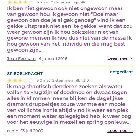
3.5 met 2 stemmen
547
Ik ben niet gewoon ook niet ongewoon maar
van gewoon hou ik gewoon niet "Doe maar
gewoon dan doe je al gek genoeg" vind ik een
gekke uitspraak niet een 'te gekke' want dat zou
weer gewoon zijn Ik hou ook zeker niet van
gewone mensen Ik hou dus niet van de massa Ik
hou gewoon van het individu en die mag best
gewoon zijn…
Lees meer >
Jean Fermate
4 januari 2016
spiegelkracht
netgedicht
3.0 met 12 stemmen
1.310
ik mag chaotisch denderen zoeken als water
vallen te vlug zijn of doodmoe en dwaas tegen
alles in klimmen ineens blijken de dagelijkse
drama's druppeltjes zoute warmte een mooie
ven vol lichte ironie altijd vind ik weer een plek
een moment water spiegelglad heb ik weer oog
voor het eeuwige in mezelf en spring opnieuw…
Lees meer >
rubic
13 juli 2003