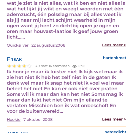
wat je ziet is niet alles, wat ik ben en niet alles is
wat het lijkt jij wikt en weegt woorden met één
ademzucht, één polsslag maar bij alles weet ik
als jij naar mij lacht schijnt waarheid in mijn
ogen want jij bent zo dichtbij open je ogen en
oren maar houvast-laatlos ik geef jouw groen
licht...…
Lees meer >
Quicksilver
22 augustus 2008
Freak
hartenkreet
3.9 met 16 stemmen
1.595
Ik hoor je maar ik luister niet Ik kijk wel maar ik
zie het niet Ik heb het zelf niet in de gaten Ik
denk wel maar ik snap het niet Ik voel wel maar
beleef het niet En kan er ook niet over praten
Soms wil ik maar dan kan het niet Soms mag ik
maar dan lukt het niet Om mijn eiland te
verlaten Misschien ben ik wat onbeschoft En
voor de buitenwereld…
Lees meer >
Hookie
7 oktober 2008
netgedicht