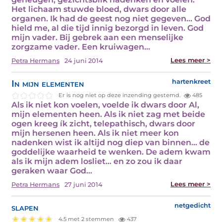
Het lichaam stuwde bloed, dwars door alle
organen. Ik had de geest nog niet gegeven... God
hield me, al die tijd innig bezorgd in leven. God
mijn vader. Bij gebrek aan een menselijke
zorgzame vader. Een kruiwagen…
Lees meer >
Petra Hermans
24 juni 2014
In mijn elementen
hartenkreet
Er is nog niet op deze inzending gestemd.
485
Als ik niet kon voelen, voelde ik dwars door Al,
mijn elementen heen. Als ik niet zag met beide
ogen kreeg ík zicht, telepathisch, dwars door
mijn hersenen heen. Als ik niet meer kon
nadenken wist ik altijd nog diep van binnen... de
goddelijke waarheid te wenken. De adem kwam
als ik mijn adem losliet... en zo zou ik daar
geraken waar God…
Lees meer >
Petra Hermans
27 juni 2014
slapen
netgedicht
4.5 met 2 stemmen
437