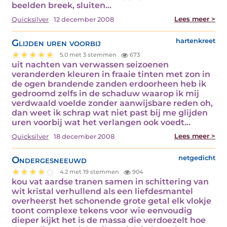
beelden breek, sluiten…
Lees meer >
Quicksilver
12 december 2008
Glijden uren voorbij
hartenkreet
5.0 met 3 stemmen
673
uit nachten van verwassen seizoenen
veranderden kleuren in fraaie tinten met zon in
de ogen brandende zanden erdoorheen heb ik
gedroomd zelfs in de schaduw waarop ik mij
verdwaald voelde zonder aanwijsbare reden oh,
dan weet ik schrap wat niet past bij me glijden
uren voorbij wat het verlangen ook voedt…
Lees meer >
Quicksilver
18 december 2008
Ondergesneeuwd
netgedicht
4.2 met 19 stemmen
904
kou vat aardse tranen samen in schittering van
wit kristal verhullend als een liefdesmantel
overheerst het schonende grote getal elk vlokje
toont complexe tekens voor wie eenvoudig
dieper kijkt het is de massa die verdoezelt hoe