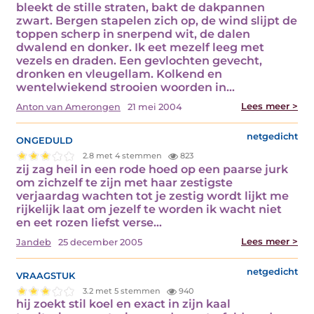
bleekt de stille straten, bakt de dakpannen
zwart. Bergen stapelen zich op, de wind slijpt de
toppen scherp in snerpend wit, de dalen
dwalend en donker. Ik eet mezelf leeg met
vezels en draden. Een gevlochten gevecht,
dronken en vleugellam. Kolkend en
wentelwiekend strooien woorden in…
Lees meer >
Anton van Amerongen
21 mei 2004
ongeduld
netgedicht
2.8 met 4 stemmen
823
zij zag heil in een rode hoed op een paarse jurk
om zichzelf te zijn met haar zestigste
verjaardag wachten tot je zestig wordt lijkt me
rijkelijk laat om jezelf te worden ik wacht niet
en eet rozen liefst verse…
Lees meer >
Jandeb
25 december 2005
vraagstuk
netgedicht
3.2 met 5 stemmen
940
hij zoekt stil koel en exact in zijn kaal