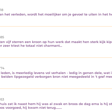
18
an het verleden, wordt het moeilijker om je gevoel te uiten in het 
85
ten vijf sterren een kroon op hun werk dat maakt hen sterk kijk kip
r zeer triest he totaal niet charmant…
74
 leden, is meerledig levens vol verhalen - ledig in genen dele, wat i
an beiden lipgezegeld verborgen bron niet meegedeeld in 't graf 
53
uis zat ik naast hem hij was al zwak en broos de dag erna is hij 
os voorgoed, hij kwam niet terug.....…