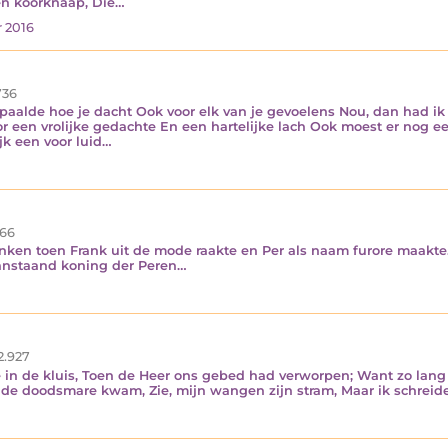
en koorknaap, Die…
 2016
36
aalde hoe je dacht Ook voor elk van je gevoelens Nou, dan had ik
r een vrolijke gedachte En een hartelijke lach Ook moest er nog ee
jk een voor luid…
66
nken toen Frank uit de mode raakte en Per als naam furore maakte.
anstaand koning der Peren…
2.927
 in de kluis, Toen de Heer ons gebed had verworpen; Want zo lang 
 de doodsmare kwam, Zie, mijn wangen zijn stram, Maar ik schreide