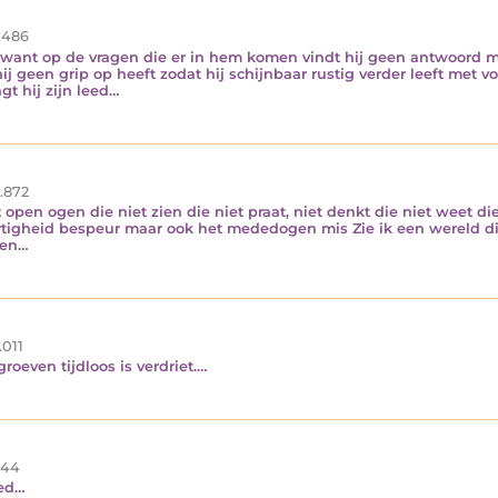
.486
n want op de vragen die er in hem komen vindt hij geen antwoord m
hij geen grip op heeft zodat hij schijnbaar rustig verder leeft met
t hij zijn leed…
.872
open ogen die niet zien die niet praat, niet denkt die niet weet die
rtigheid bespeur maar ook het mededogen mis Zie ik een wereld die
 en…
.011
oeven tijdloos is verdriet.…
44
eed…