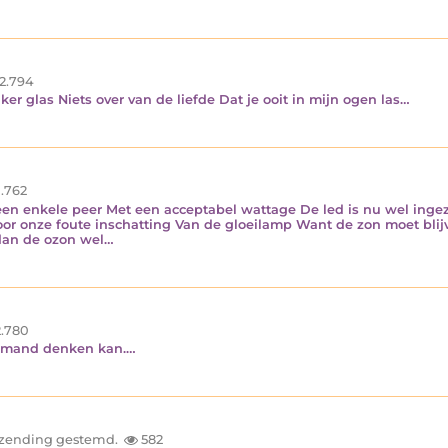
2.794
er glas Niets over van de liefde Dat je ooit in mijn ogen las…
.762
n enkele peer Met een acceptabel wattage De led is nu wel ingez
oor onze foute inschatting Van de gloeilamp Want de zon moet bli
t dan de ozon wel…
.780
 iemand denken kan.…
inzending gestemd.
582