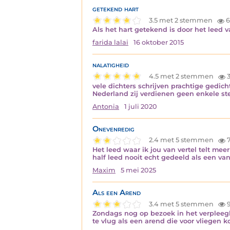
getekend hart
3.5 met 2 stemmen
6
Als het hart getekend is door het leed v
farida lalai
16 oktober 2015
nalatigheid
4.5 met 2 stemmen
3
vele dichters schrijven prachtige gedich
Nederland zij verdienen geen enkele ste
Antonia
1 juli 2020
Onevenredig
2.4 met 5 stemmen
7
Het leed waar ik jou van vertel telt meer
half leed nooit echt gedeeld als een v
Maxim
5 mei 2025
Als een Arend
3.4 met 5 stemmen
9
Zondags nog op bezoek in het verpleegh
te vlug als een arend die voor vliegen ko