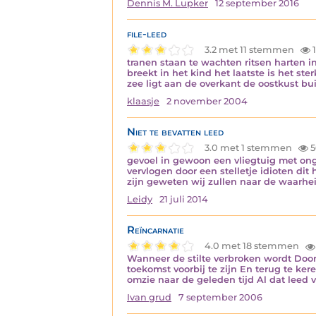
Dennis M. Lupker
12 september 2016
file-leed
3.2 met 11 stemmen
1
tranen staan te wachten ritsen harten in
breekt in het kind het laatste is het st
zee ligt aan de overkant de oostkust bu
klaasje
2 november 2004
Niet te bevatten leed
3.0 met 1 stemmen
5
gevoel in gewoon een vliegtuig met o
vervlogen door een stelletje idioten d
zijn geweten wij zullen naar de waarhe
Leidy
21 juli 2014
Reïncarnatie
4.0 met 18 stemmen
Wanneer de stilte verbroken wordt Door
toekomst voorbij te zijn En terug te ke
omzie naar de geleden tijd Al dat leed 
Ivan grud
7 september 2006