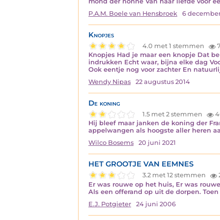
mond der nonne Van haar liefde voor e
P.A.M. Boele van Hensbroek
6 december
Knopjes
4.0 met 1 stemmen
7
Knopjes Had je maar een knopje Dat bep
indrukken Echt waar, bijna elke dag Voo
Ook eentje nog voor zachter En natuurli
Wendy Nipas
22 augustus 2014
De koning
1.5 met 2 stemmen
4
Hij bleef maar janken de koning der Fra
appelwangen als hoogste aller heren a
Wilco Bosems
20 juni 2021
HET GROOTJE VAN EEMNES
3.2 met 12 stemmen
Er was rouwe op het huis, Er was rouwe
Als een offerand op uit de dorpen. Toen
E.J. Potgieter
24 juni 2006