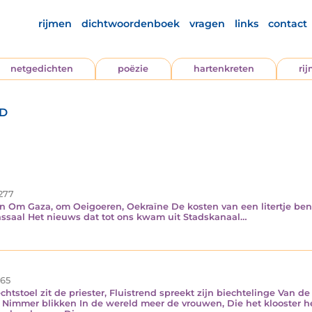
rijmen
dichtwoordenboek
vragen
links
contact
netgedichten
poëzie
hartenkreten
ri
ed
277
n Om Gaza, om Oeigoeren, Oekraïne De kosten van een litertje ben
assaal Het nieuws dat tot ons kwam uit Stadskanaal…
65
echtstoel zit de priester, Fluistrend spreekt zijn biechtelinge Van 
 Nimmer blikken In de wereld meer de vrouwen, Die het klooster h