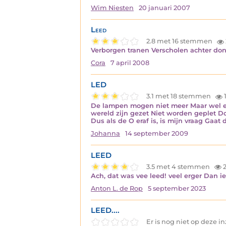
Wim Niesten
20 januari 2007
Leed
2.8 met 16 stemmen
Verborgen tranen Verscholen achter donk
Cora
7 april 2008
LED
3.1 met 18 stemmen
1
De lampen mogen niet meer Maar wel ee
wereld zijn gezet Niet worden geplet D
Dus als de O eraf is, is mijn vraag Gaa
Johanna
14 september 2009
LEED
3.5 met 4 stemmen
2
Ach, dat was vee leed! veel erger Dan
Anton L. de Rop
5 september 2023
LEED....
Er is nog niet op deze 