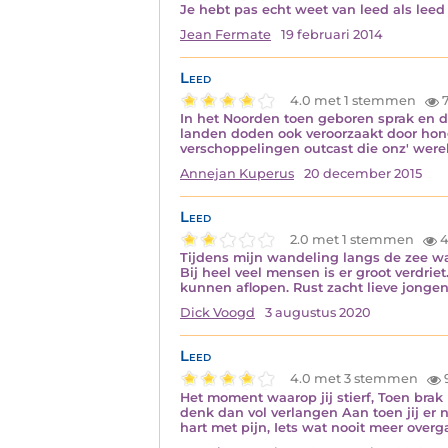
Je hebt pas echt weet van leed als leed
Jean Fermate
19 februari 2014
Leed
4.0 met 1 stemmen
In het Noorden toen geboren sprak en dr
landen doden ook veroorzaakt door hong
verschoppelingen outcast die onz' wer
Annejan Kuperus
20 december 2015
Leed
2.0 met 1 stemmen
4
Tijdens mijn wandeling langs de zee wa
Bij heel veel mensen is er groot verdri
kunnen aflopen. Rust zacht lieve jonge
Dick Voogd
3 augustus 2020
Leed
4.0 met 3 stemmen
Het moment waarop jij stierf, Toen brak 
denk dan vol verlangen Aan toen jij er 
hart met pijn, Iets wat nooit meer overg