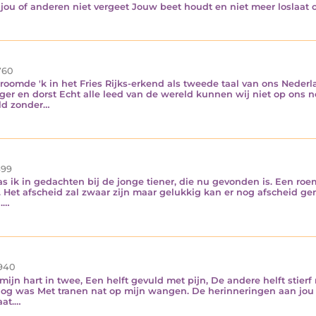
 jou of anderen niet vergeet Jouw beet houdt en niet meer loslaat 
760
oomde 'k in het Fries Rijks-erkend als tweede taal van ons Nederla
er en dorst Echt alle leed van de wereld kunnen wij niet op ons n
eld zonder…
99
s ik in gedachten bij de jonge tiener, die nu gevonden is. Een ro
et. Het afscheid zal zwaar zijn maar gelukkig kan er nog afscheid
n.…
940
mijn hart in twee, Een helft gevuld met pijn, De andere helft stierf
nog was Met tranen nat op mijn wangen. De herinneringen aan jou Is
aat.…