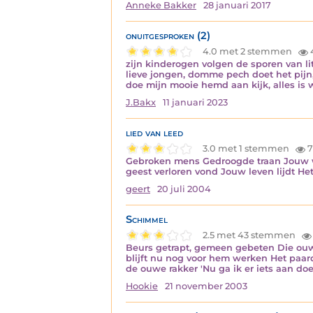
Anneke Bakker
28 januari 2017
onuitgesproken (2)
4.0 met 2 stemmen
zijn kinderogen volgen de sporen van l
lieve jongen, domme pech doet het pijn
doe mijn mooie hemd aan kijk, alles is
J.Bakx
11 januari 2023
lied van leed
3.0 met 1 stemmen
7
Gebroken mens Gedroogde traan Jouw we
geest verloren vond Jouw leven lijdt 
geert
20 juli 2004
Schimmel
2.5 met 43 stemmen
Beurs getrapt, gemeen gebeten Die ouwe 
blijft nu nog voor hem werken Het paard
de ouwe rakker 'Nu ga ik er iets aan do
Hookie
21 november 2003