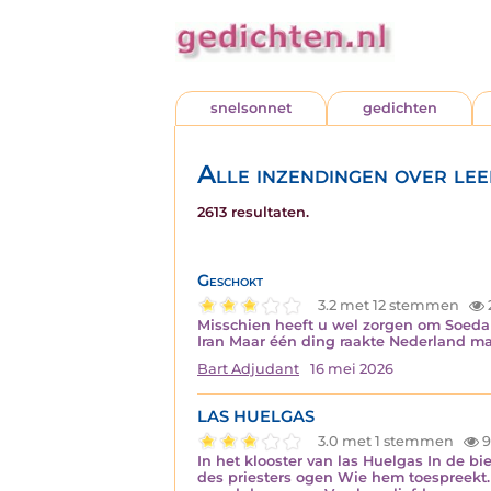
snelsonnet
gedichten
Alle inzendingen over le
2613 resultaten.
Geschokt
3.2 met 12 stemmen
Misschien heeft u wel zorgen om Soeda
Iran Maar één ding raakte Nederland m
Bart Adjudant
16 mei 2026
LAS HUELGAS
3.0 met 1 stemmen
9
In het klooster van las Huelgas In de bi
des priesters ogen Wie hem toespreekt.