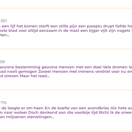
.501
 een lijf het komen sterft een stille pijn een paraplu drupt liefde h
erkste blad voor altijd eenzaam in de mast een tijger vijlt zijn na
iten…
08
ngewone bestemming gewone mensen met een doel Vele dromen lett
it had nooit gemogen Zoveel mensen met immens verdriet voor nu en
id streven Maar het leed…
715
 de leegte er om heen En de koelte van een avondbries Als hete a
ren naar weleer Doch denkend aan die voorbije tijd Richt ik de sme
van miljoenen stervelingen…