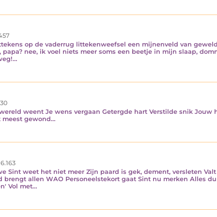
457
ittekens op de vaderrug littekenweefsel een mijnenveld van gewe
, papa? nee, ik voel niets meer soms een beetje in mijn slaap, d
 weg!…
30
reld weent Je wens vergaan Getergde hart Verstilde snik Jouw he
Het meest gewond…
6.163
Sint weet het niet meer Zijn paard is gek, dement, versleten Valt
 brengt allen WAO Personeelstekort gaat Sint nu merken Alles duur
en' Vol met…