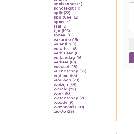
snelsonnet
(4)
songtekst
(11)
spijt
(22)
spiritueel
(2)
sport
(41)
taal
(91)
tijd
(193)
toneel
(15)
vakantie
(15)
valentijn
(1)
verdriet
(48)
verhuizen
(6)
verjaardag
(16)
verkeer
(18)
voedsel
(28)
vriendschap
(35)
vrijheid
(65)
vrouwen
(29)
welzijn
(39)
wereld
(77)
werk
(53)
wetenschap
(21)
woede
(9)
woonoord
(160)
ziekte
(29)