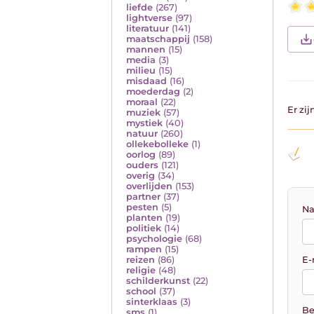
liefde
(267)
lightverse
(97)
literatuur
(141)
maatschappij
(158)
mannen
(15)
media
(3)
milieu
(15)
misdaad
(16)
moederdag
(2)
moraal
(22)
Er zi
muziek
(57)
mystiek
(40)
natuur
(260)
ollekebolleke
(1)
oorlog
(89)
ouders
(121)
overig
(34)
overlijden
(153)
partner
(37)
pesten
(5)
Na
planten
(19)
politiek
(14)
psychologie
(68)
rampen
(15)
E-
reizen
(86)
religie
(48)
schilderkunst
(22)
school
(37)
sinterklaas
(3)
Be
sms
(1)