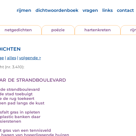
rijmen
dichtwoordenboek
vragen
links
contact
netgedichten
poëzie
hartenkreten
ri
ichten
ge
|
alles
|
volgende >
t (nr. 3.410):
r de strandboulevard
de strandboulevard
de stad toebuigt
e de rug toekeert
een pad langs de kust
sfalt gras in spleten
plastic banken daar
sierstenen
t gras van een tennisveld
 hagen van hogerliggende huizen