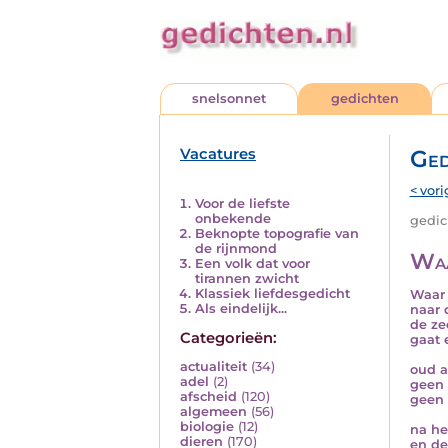
snelsonnet
gedichten
Vacatures
Ged
< vori
Voor de liefste
onbekende
gedich
Beknopte topografie van
de rijnmond
Waa
Een volk dat voor
tirannen zwicht
Klassiek liefdesgedicht
Waar 
Als eindelijk...
naar 
de ze
Categorieën:
gaat 
actualiteit
(34)
oud a
adel
(2)
geen 
afscheid
(120)
geen 
algemeen
(56)
biologie
(12)
na he
dieren
(170)
en de