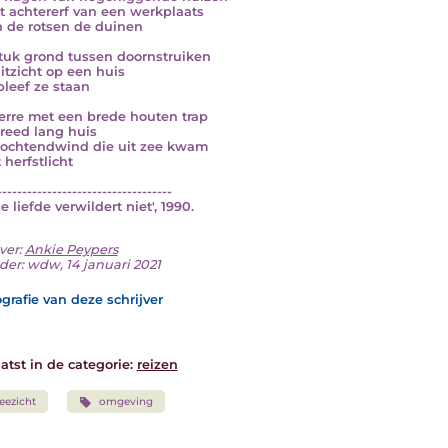
t achtererf van een werkplaats
n de rotsen de duinen
tuk grond tussen doornstruiken
itzicht op een huis
bleef ze staan
erre met een brede houten trap
reed lang huis
 ochtendwind die uit zee kwam
 herfstlicht
-----------------------------------
De liefde verwildert niet', 1990.
ver:
Ankie Peypers
der: wdw, 14 januari 2021
grafie van deze schrijver
atst in de categorie:
reizen
eezicht
omgeving