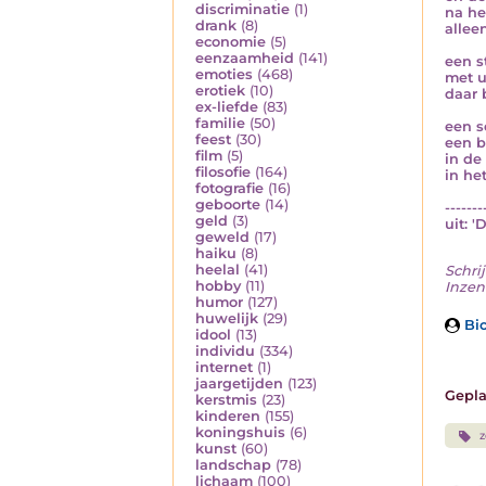
discriminatie
(1)
na he
drank
(8)
allee
economie
(5)
eenzaamheid
(141)
een s
emoties
(468)
met u
erotiek
(10)
daar 
ex-liefde
(83)
familie
(50)
een s
feest
(30)
een b
film
(5)
in de
filosofie
(164)
in het
fotografie
(16)
geboorte
(14)
-------
geld
(3)
uit: '
geweld
(17)
haiku
(8)
heelal
(41)
Schrij
hobby
(11)
Inzen
humor
(127)
huwelijk
(29)
Bio
idool
(13)
individu
(334)
internet
(1)
jaargetijden
(123)
Gepla
kerstmis
(23)
kinderen
(155)
koningshuis
(6)
z
kunst
(60)
landschap
(78)
lichaam
(100)