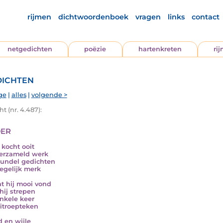
rijmen
dichtwoordenboek
vragen
links
contact
netgedichten
poëzie
hartenkreten
ri
ichten
ge
|
alles
|
volgende >
t (nr. 4.487):
er
 kocht ooit
erzameld werk
undel gedichten
egelijk merk
at hij mooi vond
 hij strepen
nkele keer
itroepteken
jd en wijle