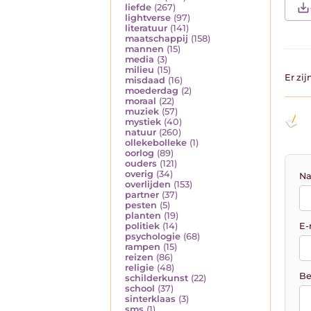
liefde
(267)
lightverse
(97)
literatuur
(141)
maatschappij
(158)
mannen
(15)
media
(3)
milieu
(15)
Er zi
misdaad
(16)
moederdag
(2)
moraal
(22)
muziek
(57)
mystiek
(40)
natuur
(260)
ollekebolleke
(1)
oorlog
(89)
ouders
(121)
overig
(34)
Na
overlijden
(153)
partner
(37)
pesten
(5)
planten
(19)
E-
politiek
(14)
psychologie
(68)
rampen
(15)
reizen
(86)
religie
(48)
Be
schilderkunst
(22)
school
(37)
sinterklaas
(3)
sms
(1)