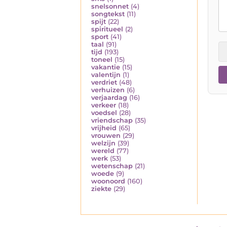
snelsonnet
(4)
songtekst
(11)
spijt
(22)
spiritueel
(2)
sport
(41)
taal
(91)
tijd
(193)
toneel
(15)
vakantie
(15)
valentijn
(1)
verdriet
(48)
verhuizen
(6)
verjaardag
(16)
verkeer
(18)
voedsel
(28)
vriendschap
(35)
vrijheid
(65)
vrouwen
(29)
welzijn
(39)
wereld
(77)
werk
(53)
wetenschap
(21)
woede
(9)
woonoord
(160)
ziekte
(29)