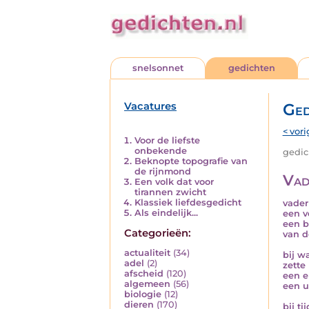
snelsonnet
gedichten
Vacatures
Ged
< vori
Voor de liefste
onbekende
gedich
Beknopte topografie van
de rijnmond
Vad
Een volk dat voor
tirannen zwicht
Klassiek liefdesgedicht
vader
Als eindelijk...
een v
een b
Categorieën:
van d
actualiteit
(34)
bij w
adel
(2)
zette
afscheid
(120)
een e
algemeen
(56)
een u
biologie
(12)
dieren
(170)
bij ti