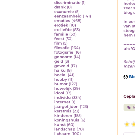
discriminatie
(1)
herle
drank
(8)
zeer 
economie
(5)
biogr
eenzaamheid
(141)
emoties
(468)
in ee
erotiek
(10)
van s
ex-liefde
(83)
steeg
familie
(50)
hem n
feest
(30)
film
(5)
-------
filosofie
(164)
uit: '
fotografie
(16)
geboorte
(14)
geld
(3)
Schrij
geweld
(17)
Inzend
haiku
(8)
heelal
(41)
Bio
hobby
(11)
humor
(127)
huwelijk
(29)
idool
(13)
Gepla
individu
(334)
internet
(1)
jaargetijden
(123)
l
kerstmis
(23)
kinderen
(155)
koningshuis
(6)
kunst
(60)
landschap
(78)
lichaam
(100)