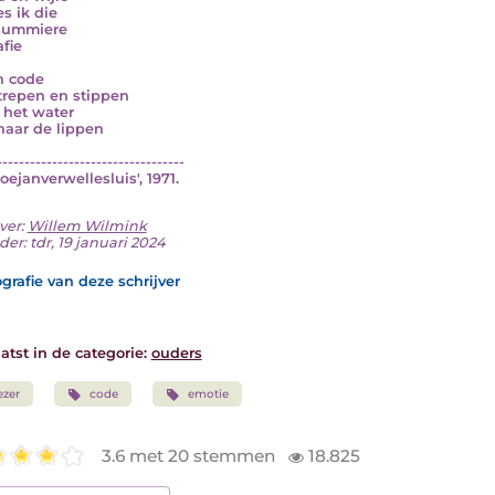
es ik die
summiere
afie
n code
trepen en stippen
 het water
aar de lippen
----------------------------------
Goejanverwellesluis', 1971.
ver:
Willem Wilmink
er: tdr, 19 januari 2024
grafie van deze schrijver
atst in de categorie:
ouders
ezer
code
emotie
3.6 met 20 stemmen
18.825