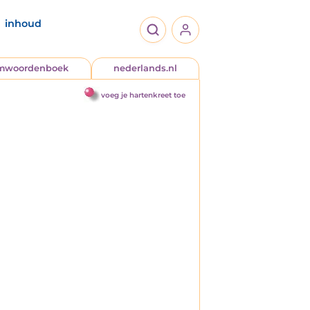
inhoud
jmwoordenboek
nederlands.nl
voeg je hartenkreet toe