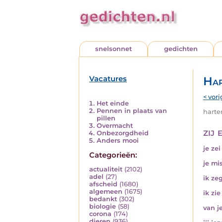
snelsonnet
gedichten
Vacatures
Har
< vori
Het einde
Pennen in plaats van
harten
pillen
Overmacht
zij 
Onbezorgdheid
Anders mooi
je zei
Categorieën:
je mi
actualiteit
(2102)
adel
(27)
ik zeg
afscheid
(1680)
algemeen
(1675)
ik zi
bedankt
(302)
biologie
(58)
van j
corona
(174)
dieren
(936)