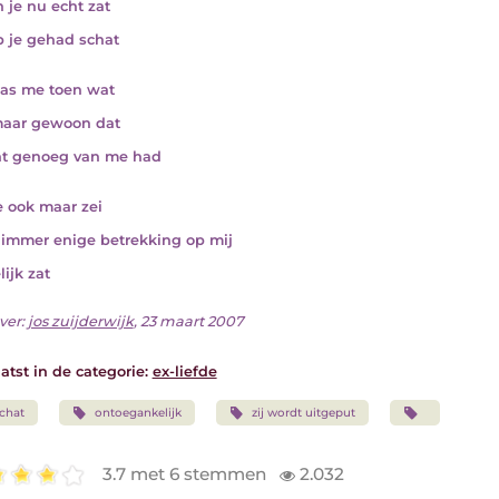
n je nu echt zat
b je gehad schat
as me toen wat
maar gewoon dat
ht genoeg van me had
e ook maar zei
immer enige betrekking op mij
ijk zat
ver:
jos zuijderwijk
, 23 maart 2007
atst in de categorie:
ex-liefde
chat
ontoegankelijk
zij wordt uitgeput
3.7 met 6 stemmen
2.032