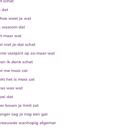
gt schat
s dat
hoe weet je wat
s waarom dat
gt maar wat
t niet je-dat schat
e me vastpint op zo-maar-wat
an ik denk schat
nt me mooi zat
nkt het is mooi zat
was was wat
 zei dat
ver boven je limit zat
langer zag je nog een gat
hreeuwde wanhopig afgemat