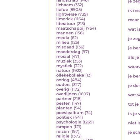
landschap
(146)
je ze
lichaam
(352)
liefde
(8905)
ik mi
lightverse
(739)
limerick
(1164)
maar 
literatuur
(213)
maatschappij
(754)
wat i
mannen
(156)
media
(62)
je ze
milieu
(125)
misdaad
(136)
je ben
moederdag
(97)
moraal
(471)
als j
muziek
(353)
mystiek
(322)
waarv
natuur
(1922)
ollekebolleke
(13)
je be
oorlog
(484)
ouders
(327)
je de
overig
(1172)
overlijden
(1607)
wat 
partner
(218)
pesten
(147)
tot je
planten
(54)
poesiealbum
(74)
ik je 
politiek
(441)
psychologie
(1269)
niet 
rampen
(121)
reizen
(197)
je sc
religie
(1372)