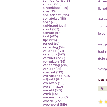
schilderkunst
(68)
ik be
school
(108)
sinterklaas
(129)
ik he
sms
(25)
snelsonnet
(395)
songtekst
(181)
dat w
spijt
(221)
spiritueel
(272)
zeg 
sport
(353)
sterkte
(89)
je ec
taal
(430)
tijd
(976)
toneel
(52)
wat j
vaderdag
(54)
vakantie
(171)
had n
valentijn
(149)
verdriet
(2298)
duidel
verhuizen
(56)
verjaardag
(247)
verkeer
(95)
Schrij
voedsel
(130)
vriendschap
(925)
vrijheid
(642)
Gepla
vrouwen
(315)
welzijn
(520)
s
wereld
(382)
werk
(192)
wetenschap
(87)
woede
(232)
woonoord
(189)