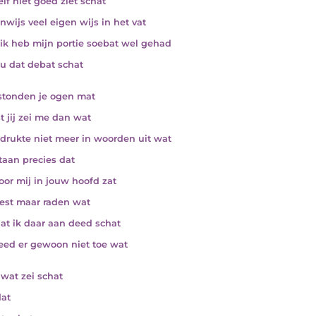
zelf niet goed ziet schat
nwijs veel eigen wijs in het vat
ik heb mijn portie soebat wel gehad
nu dat debat schat
 stonden je ogen mat
st jij zei me dan wat
drukte niet meer in woorden uit wat
staan precies dat
oor mij in jouw hoofd zat
est maar raden wat
dat ik daar aan deed schat
eed er gewoon niet toe wat
 wat zei schat
at