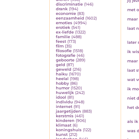
jij je
discriminatie
(146)
drank
(194)
met o
economie
(83)
eenzaamheid
(1602)
maar 
emoties
(4994)
erotiek
(541)
laat 
ex-liefde
(1322)
familie
(488)
feest
(173)
later
film
(35)
filosofie
(1518)
ik wi
fotografie
(46)
geboorte
(289)
maar 
geld
(87)
geweld
(216)
laat 
haiku
(1670)
heelal
(198)
wat v
hobby
(86)
humor
(1520)
ik mo
huwelijk
(242)
idool
(81)
niet 
individu
(948)
internet
(91)
het d
jaargetijden
(883)
kerstmis
(461)
kinderen
(906)
als ik
klimaat
(6)
koningshuis
(122)
was d
kunst
(212)