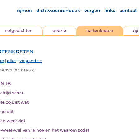
rijmen
dichtwoordenboek
vragen
links
contact
netgedichten
poëzie
hartenkreten
ri
tenkreten
ge
|
alles
|
volgende >
kreet (nr. 19.402):
en ik
 altijd schat
ste zojuist wat
 je dat
e en weet dat
e-weet-wel van je hoe en het waarom zodat