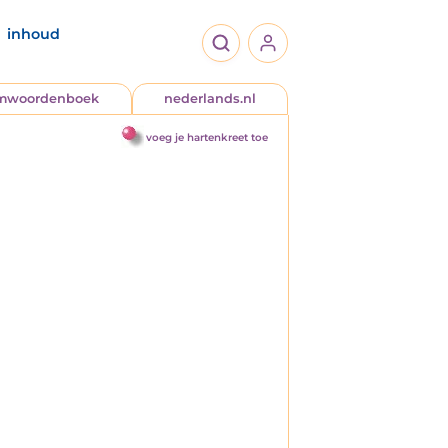
inhoud
jmwoordenboek
nederlands.nl
voeg je hartenkreet toe