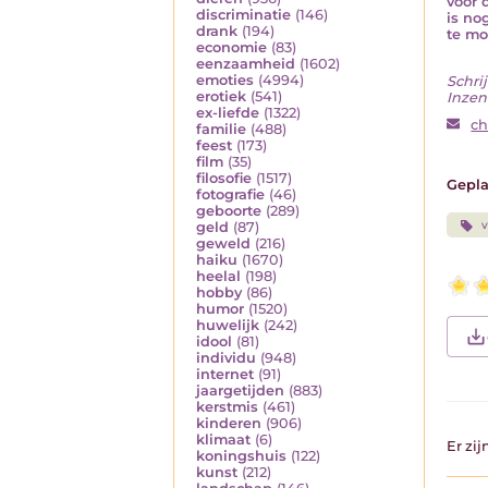
voor 
discriminatie
(146)
is no
drank
(194)
te mo
economie
(83)
eenzaamheid
(1602)
emoties
(4994)
Schrij
erotiek
(541)
Inzen
ex-liefde
(1322)
ch
familie
(488)
feest
(173)
film
(35)
filosofie
(1517)
Gepla
fotografie
(46)
geboorte
(289)
v
geld
(87)
geweld
(216)
haiku
(1670)
heelal
(198)
hobby
(86)
humor
(1520)
huwelijk
(242)
idool
(81)
individu
(948)
internet
(91)
jaargetijden
(883)
kerstmis
(461)
kinderen
(906)
klimaat
(6)
Er zi
koningshuis
(122)
kunst
(212)