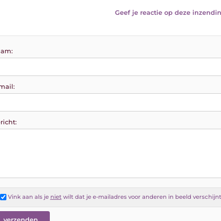
Geef je reactie op deze inzendin
am:
mail:
richt:
Vink aan als je
niet
wilt dat je e-mailadres voor anderen in beeld verschijn