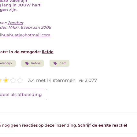
déze Valentijn
g lang in JOUW hart
gen zijn.
ver:
2gether
der: Nikki, 8 februari 2008
ihuahuatje
hotmail.com
atst in de categorie:
liefde
alentijn
liefde
hart
3.4 met 14 stemmen
2.077
deel als afbeelding
jn nog geen reacties op deze inzending.
Schrijf de eerste reactie!