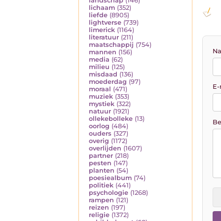
landschap
(146)
lichaam
(352)
liefde
(8905)
lightverse
(739)
limerick
(1164)
literatuur
(211)
maatschappij
(754)
Na
mannen
(156)
media
(62)
milieu
(125)
misdaad
(136)
moederdag
(97)
E-
moraal
(471)
muziek
(353)
mystiek
(322)
natuur
(1921)
ollekebolleke
(13)
Be
oorlog
(484)
ouders
(327)
overig
(1172)
overlijden
(1607)
partner
(218)
pesten
(147)
planten
(54)
poesiealbum
(74)
politiek
(441)
psychologie
(1268)
rampen
(121)
reizen
(197)
religie
(1372)