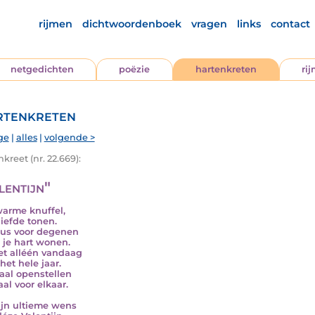
rijmen
dichtwoordenboek
vragen
links
contact
netgedichten
poëzie
hartenkreten
ri
tenkreten
ge
|
alles
|
volgende >
kreet (nr. 22.669):
lentijn"
arme knuffel,
liefde tonen.
us voor degenen
n je hart wonen.
et alléén vandaag
het hele jaar.
taal openstellen
aal voor elkaar.
jn ultieme wens