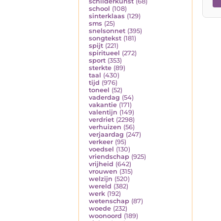
schilderkunst
(68)
school
(108)
sinterklaas
(129)
sms
(25)
snelsonnet
(395)
songtekst
(181)
spijt
(221)
spiritueel
(272)
sport
(353)
sterkte
(89)
taal
(430)
tijd
(976)
toneel
(52)
vaderdag
(54)
vakantie
(171)
valentijn
(149)
verdriet
(2298)
verhuizen
(56)
verjaardag
(247)
verkeer
(95)
voedsel
(130)
vriendschap
(925)
vrijheid
(642)
vrouwen
(315)
welzijn
(520)
wereld
(382)
werk
(192)
wetenschap
(87)
woede
(232)
woonoord
(189)