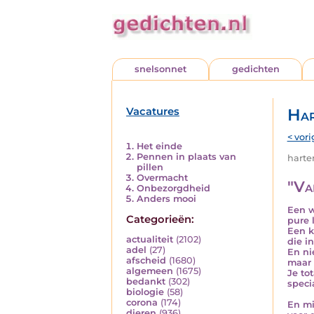
snelsonnet
gedichten
Vacatures
Har
< vori
Het einde
Pennen in plaats van
harten
pillen
Overmacht
"Va
Onbezorgdheid
Anders mooi
Een w
Categorieën:
pure 
Een k
actualiteit
(2102)
die i
adel
(27)
En ni
afscheid
(1680)
maar 
algemeen
(1675)
Je to
bedankt
(302)
speci
biologie
(58)
corona
(174)
En mi
dieren
(936)