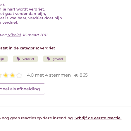
et.
n je hart wordt verdriet.
iet gaat verder dan pijn,
et is voelbaar, verdriet doet pijn.
 verdriet.
ver:
Nikolai
, 16 maart 2011
atst in de categorie:
verdriet
ijn
verdriet
gevoel
4.0 met 4 stemmen
865
deel als afbeelding
jn nog geen reacties op deze inzending.
Schrijf de eerste reactie!