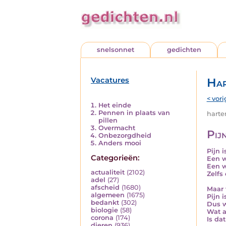
snelsonnet
gedichten
Vacatures
Har
< vori
Het einde
Pennen in plaats van
harten
pillen
Overmacht
Pij
Onbezorgdheid
Anders mooi
Pijn 
Categorieën:
Een w
Een w
actualiteit
(2102)
Zelfs
adel
(27)
afscheid
(1680)
Maar 
algemeen
(1675)
Pijn i
bedankt
(302)
Dus w
biologie
(58)
Wat a
corona
(174)
Is da
dieren
(936)