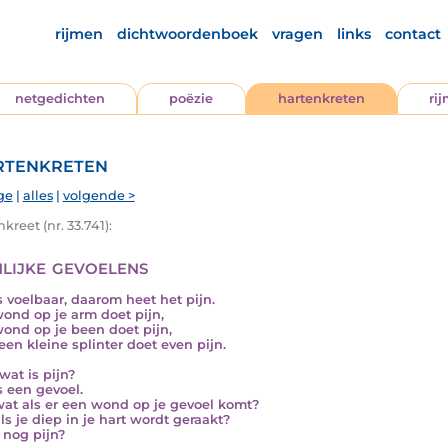
rijmen
dichtwoordenboek
vragen
links
contact
netgedichten
poëzie
hartenkreten
ri
tenkreten
ge
|
alles
|
volgende >
kreet (nr. 33.741):
nlijke gevoelens
is voelbaar, daarom heet het pijn.
ond op je arm doet pijn,
ond op je been doet pijn,
 een kleine splinter doet even pijn.
wat is pijn?
s een gevoel.
at als er een wond op je gevoel komt?
ls je diep in je hart wordt geraakt?
t nog pijn?