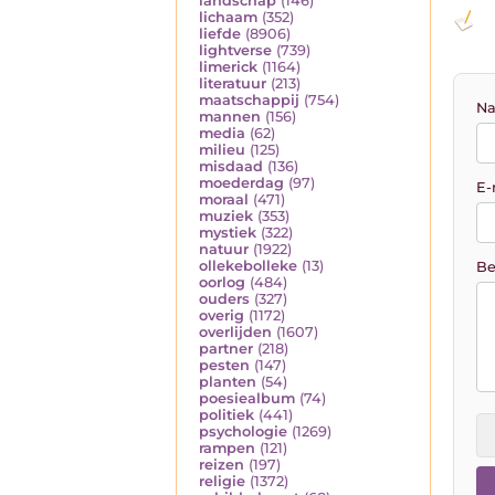
landschap
(146)
lichaam
(352)
liefde
(8906)
lightverse
(739)
limerick
(1164)
literatuur
(213)
maatschappij
(754)
Na
mannen
(156)
media
(62)
milieu
(125)
misdaad
(136)
moederdag
(97)
E-
moraal
(471)
muziek
(353)
mystiek
(322)
natuur
(1922)
ollekebolleke
(13)
Be
oorlog
(484)
ouders
(327)
overig
(1172)
overlijden
(1607)
partner
(218)
pesten
(147)
planten
(54)
poesiealbum
(74)
politiek
(441)
psychologie
(1269)
rampen
(121)
reizen
(197)
religie
(1372)