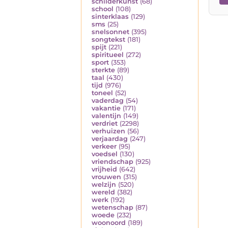
schilderkunst
(68)
school
(108)
sinterklaas
(129)
sms
(25)
snelsonnet
(395)
songtekst
(181)
spijt
(221)
spiritueel
(272)
sport
(353)
sterkte
(89)
taal
(430)
tijd
(976)
toneel
(52)
vaderdag
(54)
vakantie
(171)
valentijn
(149)
verdriet
(2298)
verhuizen
(56)
verjaardag
(247)
verkeer
(95)
voedsel
(130)
vriendschap
(925)
vrijheid
(642)
vrouwen
(315)
welzijn
(520)
wereld
(382)
werk
(192)
wetenschap
(87)
woede
(232)
woonoord
(189)