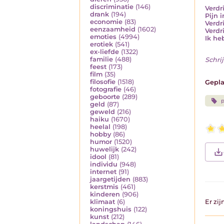
discriminatie
(146)
Verdri
drank
(194)
Pijn i
economie
(83)
Verdr
eenzaamheid
(1602)
Verdri
emoties
(4994)
Ik heb
erotiek
(541)
ex-liefde
(1322)
familie
(488)
Schrij
feest
(173)
film
(35)
filosofie
(1518)
Gepla
fotografie
(46)
geboorte
(289)
p
geld
(87)
geweld
(216)
haiku
(1670)
heelal
(198)
hobby
(86)
humor
(1520)
huwelijk
(242)
idool
(81)
individu
(948)
internet
(91)
jaargetijden
(883)
kerstmis
(461)
kinderen
(906)
klimaat
(6)
Er zi
koningshuis
(122)
kunst
(212)