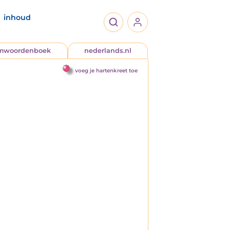
inhoud
jmwoordenboek
nederlands.nl
voeg je hartenkreet toe