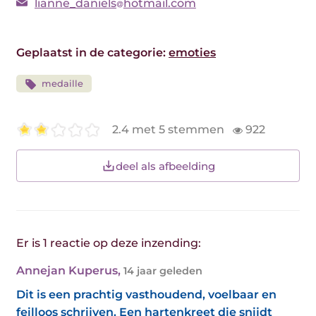
lianne_daniels
hotmail.com
Geplaatst in de categorie:
emoties
medaille
2.4 met 5 stemmen
922
deel als afbeelding
Er is 1 reactie op deze inzending:
Annejan Kuperus
,
14 jaar geleden
Dit is een prachtig vasthoudend, voelbaar en
feilloos schrijven. Een hartenkreet die snijdt