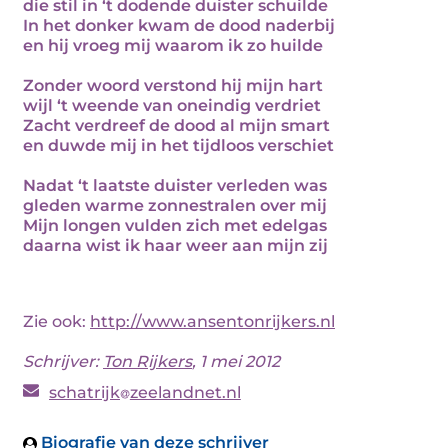
die stil in ‘t dodende duister schuilde
In het donker kwam de dood naderbij
en hij vroeg mij waarom ik zo huilde
Zonder woord verstond hij mijn hart
wijl ‘t weende van oneindig verdriet
Zacht verdreef de dood al mijn smart
en duwde mij in het tijdloos verschiet
Nadat ‘t laatste duister verleden was
gleden warme zonnestralen over mij
Mijn longen vulden zich met edelgas
daarna wist ik haar weer aan mijn zij
Zie ook:
http://www.ansentonrijkers.nl
Schrijver:
Ton Rijkers
, 1 mei 2012
schatrijk
zeelandnet.nl
Biografie van deze schrijver