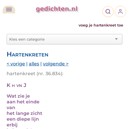
voeg je hartenkreet toe
Hartenkreten
< vorige
|
alles
|
volgende >
hartenkreet (nr. 36.834):
K h vn J
Wat zie je
aan het einde
van
het lange zicht
een diepe lijn
erbij