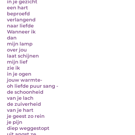
in je gezicht
een hart
beproefd
verlangend
naar liefde
Wanneer ik
dan
mijn lamp
over jou
laat schijnen
mijn lief
zie ik
in je ogen
jouw warmte-
oh liefde puur sang -
de schoonheid
van je lach
de zuiverheid
van je hart
je geest zo rein
je pijn
diep weggestopt
uit angst ze