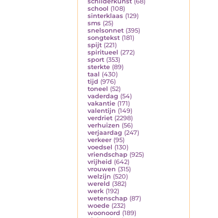
schilderkunst
(68)
school
(108)
sinterklaas
(129)
sms
(25)
snelsonnet
(395)
songtekst
(181)
spijt
(221)
spiritueel
(272)
sport
(353)
sterkte
(89)
taal
(430)
tijd
(976)
toneel
(52)
vaderdag
(54)
vakantie
(171)
valentijn
(149)
verdriet
(2298)
verhuizen
(56)
verjaardag
(247)
verkeer
(95)
voedsel
(130)
vriendschap
(925)
vrijheid
(642)
vrouwen
(315)
welzijn
(520)
wereld
(382)
werk
(192)
wetenschap
(87)
woede
(232)
woonoord
(189)