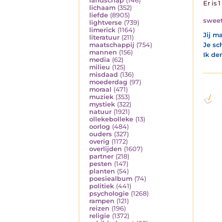
landschap
(146)
Er is 
lichaam
(352)
liefde
(8905)
sweet
lightverse
(739)
limerick
(1164)
Jij m
literatuur
(211)
Je sc
maatschappij
(754)
mannen
(156)
Ik de
media
(62)
milieu
(125)
misdaad
(136)
moederdag
(97)
moraal
(471)
muziek
(353)
mystiek
(322)
natuur
(1921)
ollekebolleke
(13)
oorlog
(484)
ouders
(327)
overig
(1172)
overlijden
(1607)
partner
(218)
pesten
(147)
planten
(54)
poesiealbum
(74)
politiek
(441)
psychologie
(1268)
rampen
(121)
reizen
(196)
religie
(1372)