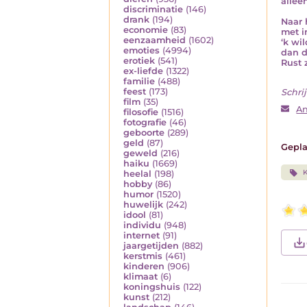
allee
discriminatie
(146)
drank
(194)
Naar h
economie
(83)
met i
eenzaamheid
(1602)
‘k wi
emoties
(4994)
dan d
erotiek
(541)
Rust 
ex-liefde
(1322)
familie
(488)
feest
(173)
Schrij
film
(35)
An
filosofie
(1516)
fotografie
(46)
geboorte
(289)
geld
(87)
Gepla
geweld
(216)
haiku
(1669)
K
heelal
(198)
hobby
(86)
humor
(1520)
huwelijk
(242)
idool
(81)
individu
(948)
internet
(91)
jaargetijden
(882)
kerstmis
(461)
kinderen
(906)
klimaat
(6)
koningshuis
(122)
kunst
(212)