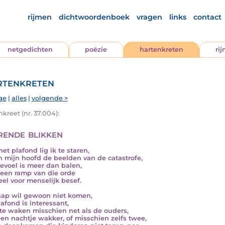
rijmen
dichtwoordenboek
vragen
links
contact
netgedichten
poëzie
hartenkreten
ri
tenkreten
ge
|
alles
|
volgende >
kreet (nr. 37.004):
rende blikken
et plafond lig ik te staren,
n mijn hoofd de beelden van de catastrofe,
evoel is meer dan balen,
een ramp van die orde
veel voor menselijk besef.
aap wil gewoon niet komen,
lafond is interessant,
g te waken misschien net als de ouders,
een nachtje wakker, of misschien zelfs twee,