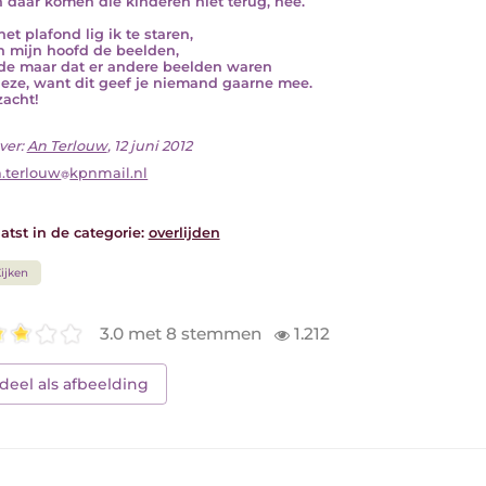
n daar komen die kinderen niet terug, nee.
et plafond lig ik te staren,
n mijn hoofd de beelden,
lde maar dat er andere beelden waren
eze, want dit geef je niemand gaarne mee.
zacht!
ver:
An Terlouw
, 12 juni 2012
.terlouw
kpnmail.nl
atst in de categorie:
overlijden
ijken
3.0 met 8 stemmen
1.212
deel als afbeelding