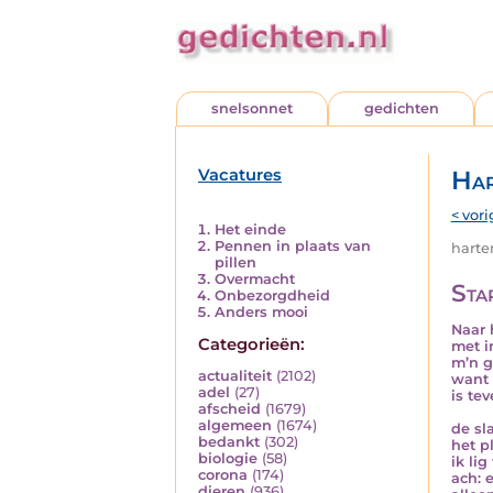
snelsonnet
gedichten
Vacatures
Har
< vori
Het einde
Pennen in plaats van
harten
pillen
Overmacht
Sta
Onbezorgdheid
Anders mooi
Naar h
Categorieën:
met i
m’n g
actualiteit
(2102)
want 
adel
(27)
is te
afscheid
(1679)
algemeen
(1674)
de sl
bedankt
(302)
het p
biologie
(58)
ik li
corona
(174)
ach: 
dieren
(936)