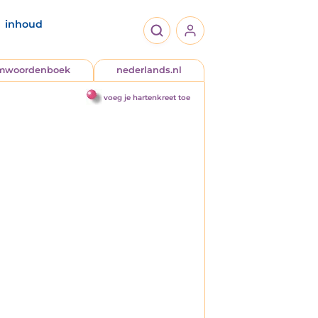
inhoud
jmwoordenboek
nederlands.nl
voeg je hartenkreet toe