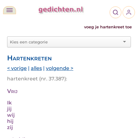
voeg je hartenkreet toe
Hartenkreten
< vorige
|
alles
|
volgende >
hartenkreet (nr. 37.387):
Vrij
Ik
jij
wij
hij
zij