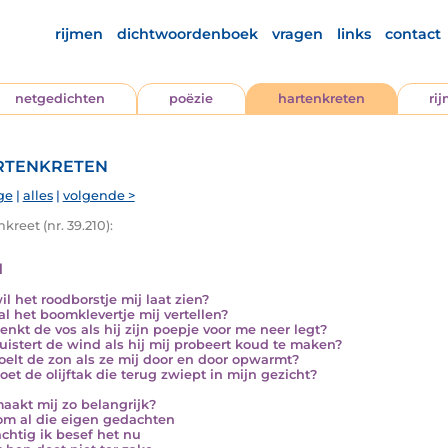
rijmen
dichtwoordenboek
vragen
links
contact
netgedichten
poëzie
hartenkreten
ri
tenkreten
ge
|
alles
|
volgende >
kreet (nr. 39.210):
n
il het roodborstje mij laat zien?
al het boomklevertje mij vertellen?
enkt de vos als hij zijn poepje voor me neer legt?
luistert de wind als hij mij probeert koud te maken?
oelt de zon als ze mij door en door opwarmt?
oet de olijftak die terug zwiept in mijn gezicht?
aakt mij zo belangrijk?
m al die eigen gedachten
chtig ik besef het nu