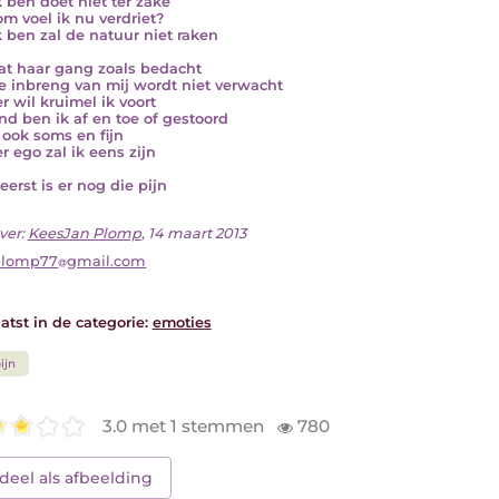
k ben doet niet ter zake
m voel ik nu verdriet?
k ben zal de natuur niet raken
at haar gang zoals bedacht
e inbreng van mij wordt niet verwacht
r wil kruimel ik voort
nd ben ik af en toe of gestoord
 ook soms en fijn
r ego zal ik eens zijn
eerst is er nog die pijn
ver:
KeesJan Plomp
, 14 maart 2013
plomp77
gmail.com
atst in de categorie:
emoties
ijn
3.0 met 1 stemmen
780
deel als afbeelding