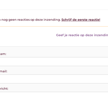
jn nog geen reacties op deze inzending.
Schrijf de eerste reactie!
Geef je reactie op deze inzendin
am:
mail:
richt: