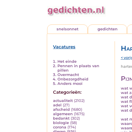
snelsonnet
gedichten
Vacatures
Har
< vori
Het einde
Pennen in plaats van
harten
pillen
Overmacht
Pij
Onbezorgdheid
Anders mooi
wat w
Categorieën:
wat z
wat d
actualiteit
(2102)
wat f
adel
(27)
wat v
afscheid
(1680)
wat d
algemeen
(1675)
bedankt
(302)
wat m
biologie
(58)
waaro
corona
(174)
waara
dieren
(936)