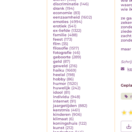
wie i
discriminatie
(146)
waaro
drank
(194)
wie i
economie
(83)
eenzaamheid
(1602)
ze ga
emoties
(4994)
zeker
erotiek
(541)
zonde
ex-liefde
(1322)
ziede
familie
(488)
zacht
feest
(173)
zonde
film
(35)
filosofie
(1517)
maar 
fotografie
(46)
geboorte
(289)
geld
(87)
Schrij
geweld
(216)
k
haiku
(1669)
heelal
(198)
hobby
(86)
humor
(1520)
Gepla
huwelijk
(242)
idool
(81)
p
individu
(948)
internet
(91)
jaargetijden
(882)
kerstmis
(461)
kinderen
(906)
klimaat
(6)
koningshuis
(122)
kunst
(212)