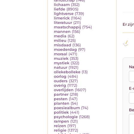
landschap
(146)
lichaam
(352)
liefde
(8905)
lightverse
(739)
limerick
(1164)
literatuur
(211)
Er zi
maatschappij
(754)
mannen
(156)
media
(62)
milieu
(125)
misdaad
(136)
moederdag
(97)
moraal
(471)
muziek
(353)
mystiek
(322)
Na
natuur
(1921)
ollekebolleke
(13)
oorlog
(484)
ouders
(327)
overig
(1172)
E-
overlijden
(1607)
partner
(218)
pesten
(147)
planten
(54)
poesiealbum
(74)
Be
politiek
(441)
psychologie
(1268)
rampen
(121)
reizen
(197)
religie
(1372)