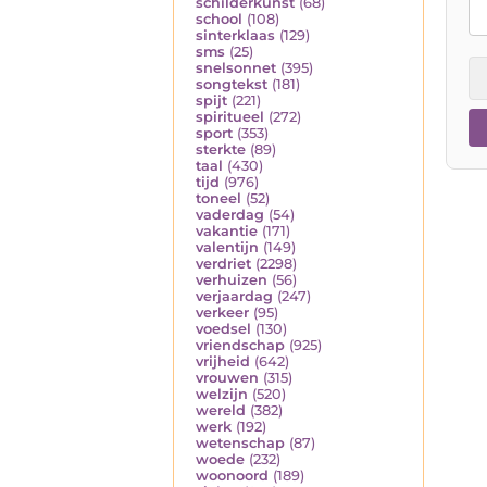
schilderkunst
(68)
school
(108)
sinterklaas
(129)
sms
(25)
snelsonnet
(395)
songtekst
(181)
spijt
(221)
spiritueel
(272)
sport
(353)
sterkte
(89)
taal
(430)
tijd
(976)
toneel
(52)
vaderdag
(54)
vakantie
(171)
valentijn
(149)
verdriet
(2298)
verhuizen
(56)
verjaardag
(247)
verkeer
(95)
voedsel
(130)
vriendschap
(925)
vrijheid
(642)
vrouwen
(315)
welzijn
(520)
wereld
(382)
werk
(192)
wetenschap
(87)
woede
(232)
woonoord
(189)