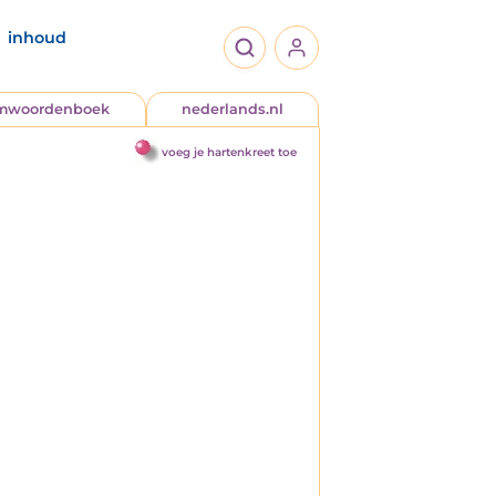
inhoud
jmwoordenboek
nederlands.nl
voeg je hartenkreet toe