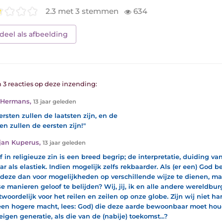
2.3 met 3 stemmen
634
deel als afbeelding
n 3 reacties op deze inzending:
 Hermans
,
13 jaar geleden
ersten zullen de laatsten zijn, en de
en zullen de eersten zijn!"
jan Kuperus
,
13 jaar geleden
f in religieuze zin is een breed begrip; de interpretatie, duiding van
ar als elastiek. Indien mogelijk zelfs rekbaarder. Als (er een) God 
 deze dan voor mogelijkheden op verschillende wijze te dienen, m
se manieren geloof te belijden? Wij, jij, ik en alle andere wereldburg
twoordelijk voor het reilen en zeilen op onze globe. Zijn wij niet 
een hogere macht, lees: God) die deze aarde bewoonbaar moet hou
eigen generatie, als die van de (nabije) toekomst...?