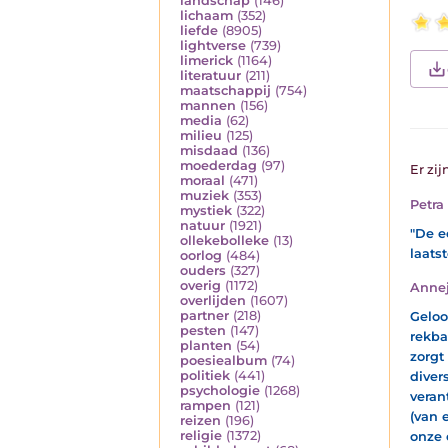
landschap
(146)
lichaam
(352)
liefde
(8905)
lightverse
(739)
limerick
(1164)
literatuur
(211)
maatschappij
(754)
mannen
(156)
media
(62)
milieu
(125)
misdaad
(136)
moederdag
(97)
Er zij
moraal
(471)
muziek
(353)
Petra
mystiek
(322)
natuur
(1921)
"De e
ollekebolleke
(13)
laatst
oorlog
(484)
ouders
(327)
overig
(1172)
Anne
overlijden
(1607)
partner
(218)
Geloo
pesten
(147)
rekba
planten
(54)
zorgt
poesiealbum
(74)
politiek
(441)
diver
psychologie
(1268)
veran
rampen
(121)
(van 
reizen
(196)
religie
(1372)
onze 