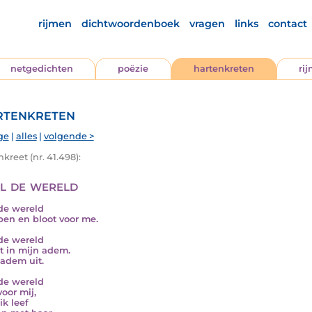
rijmen
dichtwoordenboek
vragen
links
contact
netgedichten
poëzie
hartenkreten
ri
tenkreten
ge
|
alles
|
volgende >
kreet (nr. 41.498):
l de wereld
de wereld
open en bloot voor me.
de wereld
 in mijn adem.
 adem uit.
de wereld
voor mij,
ik leef