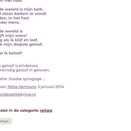
en met haar.
de wereld is mijn kerk.
l staan kerken: er wordt
en, in het hart
eder mens.
de wereld is
ijft mijn wens!
 als ik blijf en leef,
ik mijn diepste geloof:
r ik beloof!
jn geloof is eindeloos.
neindig geloof in geloven.
ratie: Joodse synagoge ...
ver:
Petra Hermans
, 5 januari 2014
rldpoet546
live.nl
atst in de categorie:
religie
eligie