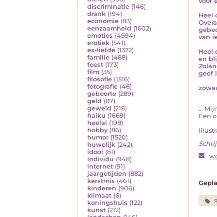
voor 
discriminatie
(146)
drank
(194)
Heel 
economie
(83)
Overa
eenzaamheid
(1602)
gebed
emoties
(4994)
van i
erotiek
(541)
ex-liefde
(1322)
Heel 
familie
(488)
en bl
feest
(173)
Zolang
film
(35)
geef 
filosofie
(1516)
fotografie
(46)
zowaa
geboorte
(289)
geld
(87)
geweld
(216)
... Mi
haiku
(1669)
Een o
heelal
(198)
hobby
(86)
Illust
humor
(1520)
Schrij
huwelijk
(242)
idool
(81)
wo
individu
(948)
internet
(91)
jaargetijden
(882)
kerstmis
(461)
Gepla
kinderen
(906)
klimaat
(6)
R
koningshuis
(122)
kunst
(212)