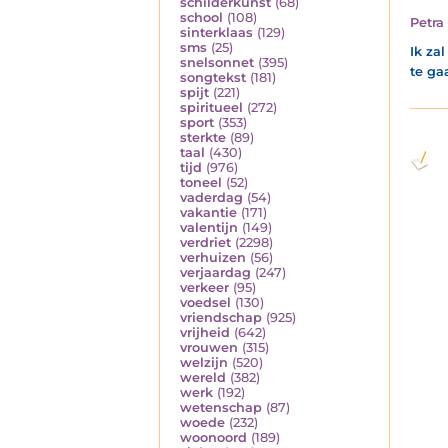
schilderkunst
(68)
school
(108)
Petra
sinterklaas
(129)
sms
(25)
Ik za
snelsonnet
(395)
te ga
songtekst
(181)
spijt
(221)
spiritueel
(272)
sport
(353)
sterkte
(89)
taal
(430)
tijd
(976)
toneel
(52)
vaderdag
(54)
vakantie
(171)
valentijn
(149)
verdriet
(2298)
verhuizen
(56)
verjaardag
(247)
verkeer
(95)
voedsel
(130)
vriendschap
(925)
vrijheid
(642)
vrouwen
(315)
welzijn
(520)
wereld
(382)
werk
(192)
wetenschap
(87)
woede
(232)
woonoord
(189)