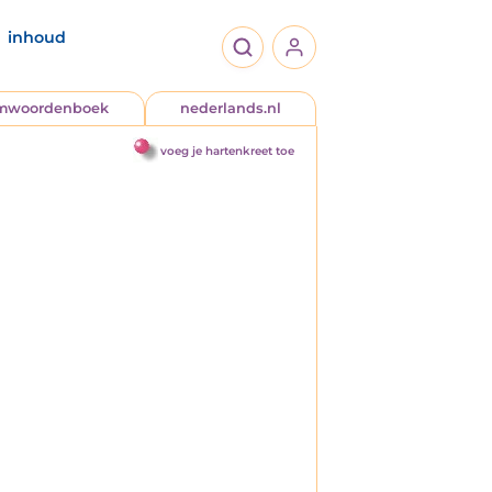
inhoud
jmwoordenboek
nederlands.nl
voeg je hartenkreet toe