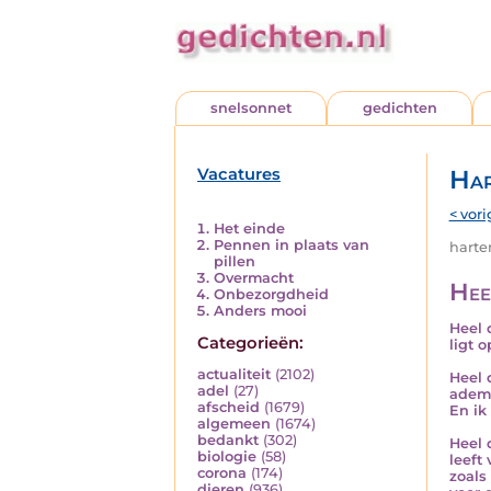
snelsonnet
gedichten
Vacatures
Har
< vori
Het einde
Pennen in plaats van
harten
pillen
Overmacht
Hee
Onbezorgdheid
Anders mooi
Heel 
Categorieën:
ligt 
actualiteit
(2102)
Heel 
adel
(27)
ademt
afscheid
(1679)
En ik
algemeen
(1674)
bedankt
(302)
Heel 
biologie
(58)
leeft 
corona
(174)
zoals 
dieren
(936)