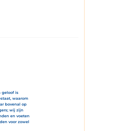
 geloof is
bestaat, waarom
aar bovenal op
ers; wij zijn
handen en voeten
den voor zowel