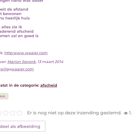
eigen hand was losser
oeit de afstand
et bewonen
ns heerlijk huis
 alles zie ik
aderend afscheid
omen zal en goed is
ok:
http:www.waaier.com
ver:
Marion Spronk
, 13 maart 2014
wilg
waaier.com
atst in de categorie:
afscheid
uis
Er is nog niet op deze inzending gestemd.
1
deel als afbeelding