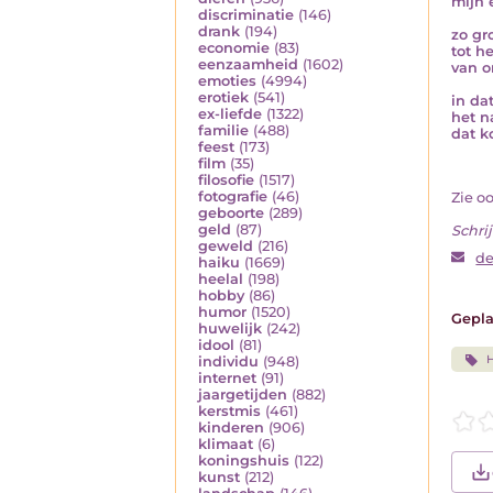
mijn 
discriminatie
(146)
drank
(194)
zo gr
economie
(83)
tot h
eenzaamheid
(1602)
van o
emoties
(4994)
erotiek
(541)
in dat
ex-liefde
(1322)
het n
familie
(488)
dat k
feest
(173)
film
(35)
filosofie
(1517)
fotografie
(46)
Zie o
geboorte
(289)
geld
(87)
Schrij
geweld
(216)
de
haiku
(1669)
heelal
(198)
hobby
(86)
humor
(1520)
Gepla
huwelijk
(242)
idool
(81)
H
individu
(948)
internet
(91)
jaargetijden
(882)
kerstmis
(461)
kinderen
(906)
klimaat
(6)
koningshuis
(122)
kunst
(212)