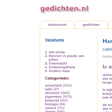
snelsonnet
gedichten
Vacatures
Har
< vori
Het einde
Pennen in plaats van
harten
pillen
Overmacht
Ik b
Onbezorgdheid
Anders mooi
verha
Categorieën:
dat o
langz
actualiteit
(2102)
adel
(27)
ik ki
afscheid
(1680)
kozij
algemeen
(1675)
ook d
bedankt
(302)
biologie
(58)
de tu
corona
(174)
dat m
dieren
(936)