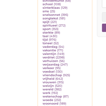
schilderkunst
(68)
school
(108)
sinterklaas
(129)
sms
(25)
snelsonnet
(395)
songtekst
(181)
spijt
(221)
spiritueel
(272)
sport
(353)
sterkte
(89)
taal
(430)
tijd
(976)
toneel
(52)
vaderdag
(54)
vakantie
(171)
valentijn
(149)
verdriet
(2298)
verhuizen
(56)
verjaardag
(247)
verkeer
(95)
voedsel
(130)
vriendschap
(925)
vrijheid
(642)
vrouwen
(315)
welzijn
(520)
wereld
(382)
werk
(192)
wetenschap
(87)
woede
(232)
woonoord
(189)