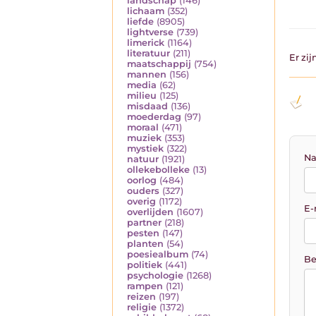
landschap
(146)
lichaam
(352)
liefde
(8905)
lightverse
(739)
limerick
(1164)
literatuur
(211)
Er zi
maatschappij
(754)
mannen
(156)
media
(62)
milieu
(125)
misdaad
(136)
moederdag
(97)
moraal
(471)
muziek
(353)
mystiek
(322)
Na
natuur
(1921)
ollekebolleke
(13)
oorlog
(484)
ouders
(327)
overig
(1172)
E-
overlijden
(1607)
partner
(218)
pesten
(147)
planten
(54)
poesiealbum
(74)
Be
politiek
(441)
psychologie
(1268)
rampen
(121)
reizen
(197)
religie
(1372)