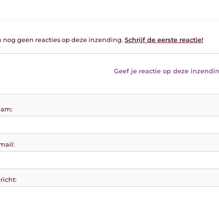
jn nog geen reacties op deze inzending.
Schrijf de eerste reactie!
Geef je reactie op deze inzendin
am:
mail:
richt: