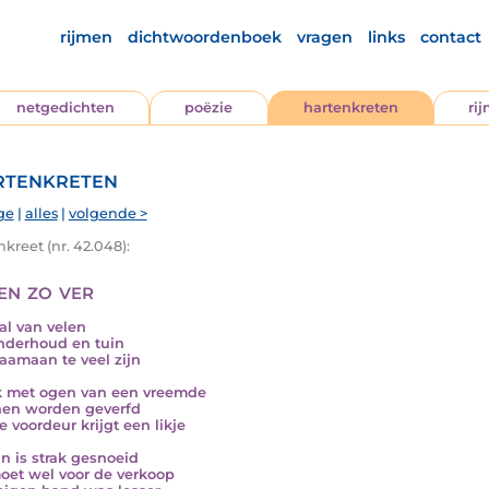
rijmen
dichtwoordenboek
vragen
links
contact
netgedichten
poëzie
hartenkreten
ri
tenkreten
ge
|
alles
|
volgende >
kreet (nr. 42.048):
en zo ver
al van velen
nderhoud en tuin
aamaan te veel zijn
jk met ogen van een vreemde
nen worden geverfd
e voordeur krijgt een likje
in is strak gesnoeid
oet wel voor de verkoop