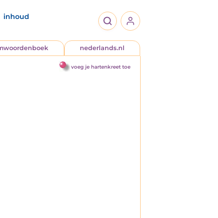
inhoud
jmwoordenboek
nederlands.nl
voeg je hartenkreet toe