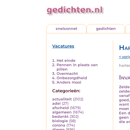
snelsonnet
gedichten
Vacatures
Har
< vori
Het einde
Pennen in plaats van
harten
pillen
Overmacht
Inva
Onbezorgdheid
Anders mooi
Zelde
Categorieën:
zelde
vanaf
actualiteit
(2102)
goed,
adel
(27)
want 
afscheid
(1679)
moet 
algemeen
(1674)
Een d
bedankt
(302)
geen 
biologie
(58)
die e
corona
(174)
dieren
(936)