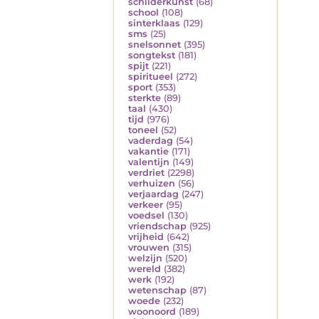
schilderkunst
(68)
school
(108)
sinterklaas
(129)
sms
(25)
snelsonnet
(395)
songtekst
(181)
spijt
(221)
spiritueel
(272)
sport
(353)
sterkte
(89)
taal
(430)
tijd
(976)
toneel
(52)
vaderdag
(54)
vakantie
(171)
valentijn
(149)
verdriet
(2298)
verhuizen
(56)
verjaardag
(247)
verkeer
(95)
voedsel
(130)
vriendschap
(925)
vrijheid
(642)
vrouwen
(315)
welzijn
(520)
wereld
(382)
werk
(192)
wetenschap
(87)
woede
(232)
woonoord
(189)