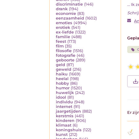
discriminatie
(146)
... Ik 
drank
(194)
Schrij
economie
(83)
eenzaamheid
(1602)
An
emoties
(4994)
erotiek
(541)
ex-liefde
(1322)
familie
(488)
Gepla
feest
(173)
film
(35)
O
filosofie
(1516)
fotografie
(46)
geboorte
(289)
geld
(87)
geweld
(216)
haiku
(1669)
heelal
(198)
hobby
(86)
humor
(1520)
huwelijk
(242)
idool
(81)
individu
(948)
internet
(91)
jaargetijden
(882)
Er zi
kerstmis
(461)
kinderen
(906)
klimaat
(6)
koningshuis
(122)
kunst
(212)