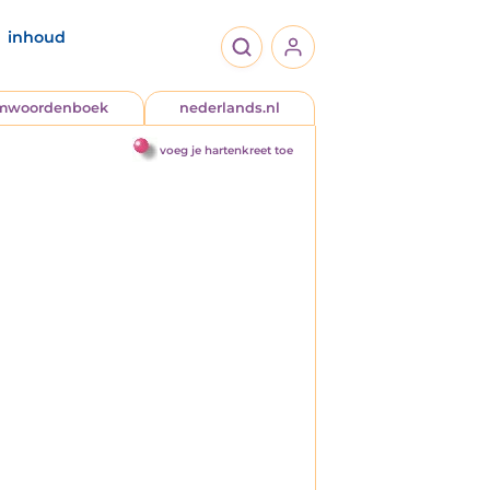
inhoud
jmwoordenboek
nederlands.nl
voeg je hartenkreet toe