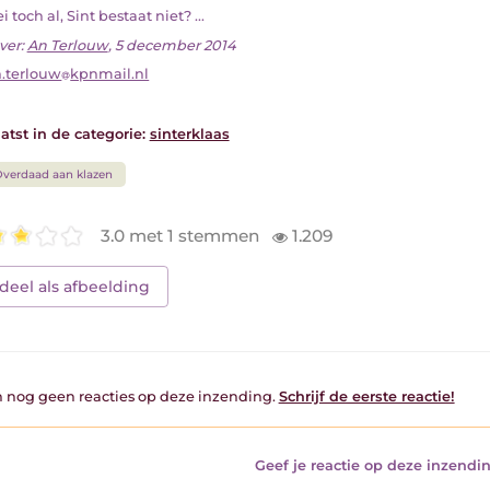
zei toch al, Sint bestaat niet? ...
ver:
An Terlouw
, 5 december 2014
.terlouw
kpnmail.nl
atst in de categorie:
sinterklaas
verdaad aan klazen
3.0 met 1 stemmen
1.209
deel als afbeelding
jn nog geen reacties op deze inzending.
Schrijf de eerste reactie!
Geef je reactie op deze inzendin