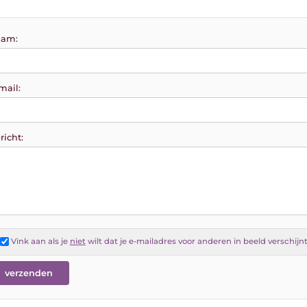
am:
mail:
richt:
Vink aan als je
niet
wilt dat je e-mailadres voor anderen in beeld verschijn