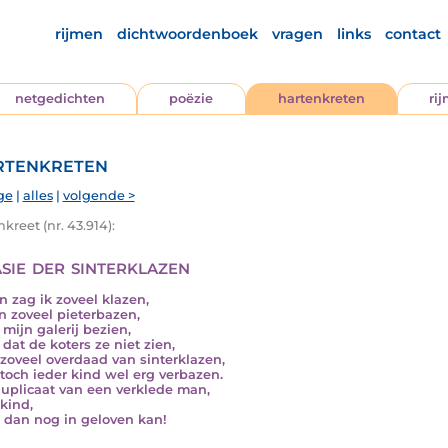
rijmen
dichtwoordenboek
vragen
links
contact
netgedichten
poëzie
hartenkreten
ri
tenkreten
ge
|
alles
|
volgende >
kreet (nr. 43.914):
sie der sinterklazen
n zag ik zoveel klazen,
n zoveel pieterbazen,
 mijn galerij bezien,
 dat de koters ze niet zien,
zoveel overdaad van sinterklazen,
toch ieder kind wel erg verbazen.
uplicaat van een verklede man,
kind,
r dan nog in geloven kan!