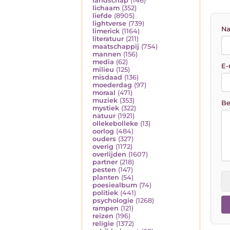
landschap
(146)
lichaam
(352)
liefde
(8905)
lightverse
(739)
Na
limerick
(1164)
literatuur
(211)
maatschappij
(754)
mannen
(156)
media
(62)
E-
milieu
(125)
misdaad
(136)
moederdag
(97)
moraal
(471)
muziek
(353)
Be
mystiek
(322)
natuur
(1921)
ollekebolleke
(13)
oorlog
(484)
ouders
(327)
overig
(1172)
overlijden
(1607)
partner
(218)
pesten
(147)
planten
(54)
poesiealbum
(74)
politiek
(441)
psychologie
(1268)
rampen
(121)
reizen
(196)
religie
(1372)