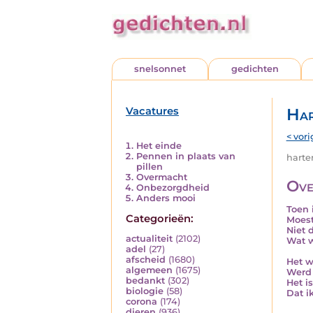
snelsonnet
gedichten
Vacatures
Har
< vori
Het einde
Pennen in plaats van
harten
pillen
Overmacht
Ove
Onbezorgdheid
Anders mooi
Toen i
Categorieën:
Moest
Niet 
actualiteit
(2102)
Wat w
adel
(27)
afscheid
(1680)
Het w
algemeen
(1675)
Werd 
bedankt
(302)
Het i
biologie
(58)
Dat i
corona
(174)
dieren
(936)