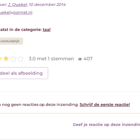
ver:
J. Quekel
, 10 december 2014
uekel
zonnet.nl
atst in de categorie:
taal
verduidelijk
3.0 met 1 stemmen
407
deel als afbeelding
jn nog geen reacties op deze inzending.
Schrijf de eerste reactie!
Geef je reactie op deze inzendin