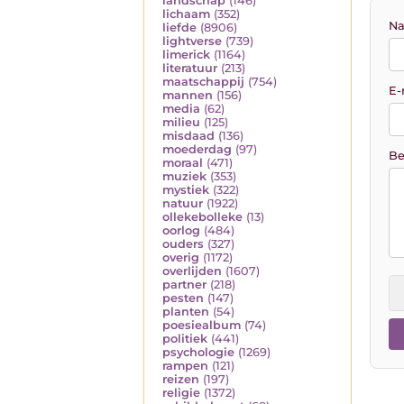
landschap
(146)
lichaam
(352)
Na
liefde
(8906)
lightverse
(739)
limerick
(1164)
literatuur
(213)
maatschappij
(754)
E-
mannen
(156)
media
(62)
milieu
(125)
misdaad
(136)
moederdag
(97)
Be
moraal
(471)
muziek
(353)
mystiek
(322)
natuur
(1922)
ollekebolleke
(13)
oorlog
(484)
ouders
(327)
overig
(1172)
overlijden
(1607)
partner
(218)
pesten
(147)
planten
(54)
poesiealbum
(74)
politiek
(441)
psychologie
(1269)
rampen
(121)
reizen
(197)
religie
(1372)