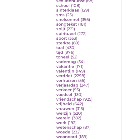
schilderkunst
(68)
school
(108)
sinterklaas
(129)
sms
(25)
snelsonnet
(395)
songtekst
(181)
spijt
(221)
spiritueel
(272)
sport
(353)
sterkte
(89)
taal
(430)
tijd
(976)
toneel
(52)
vaderdag
(54)
vakantie
(171)
valentijn
(149)
verdriet
(2298)
verhuizen
(56)
verjaardag
(247)
verkeer
(95)
voedsel
(130)
vriendschap
(925)
vrijheid
(642)
vrouwen
(315)
welzijn
(520)
wereld
(382)
werk
(192)
wetenschap
(87)
woede
(232)
woonoord
(189)