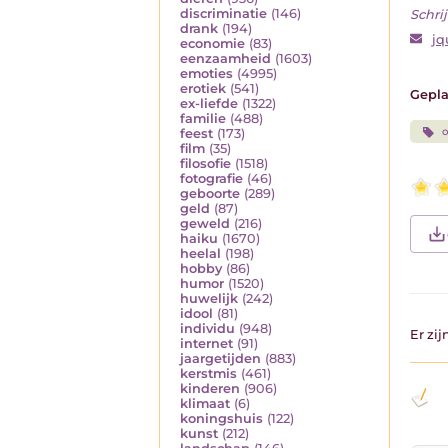
discriminatie
(146)
Schrij
drank
(194)
jq
economie
(83)
eenzaamheid
(1603)
emoties
(4995)
erotiek
(541)
Gepla
ex-liefde
(1322)
familie
(488)
o
feest
(173)
film
(35)
filosofie
(1518)
fotografie
(46)
geboorte
(289)
geld
(87)
geweld
(216)
haiku
(1670)
heelal
(198)
hobby
(86)
humor
(1520)
huwelijk
(242)
idool
(81)
individu
(948)
Er zi
internet
(91)
jaargetijden
(883)
kerstmis
(461)
kinderen
(906)
klimaat
(6)
koningshuis
(122)
kunst
(212)