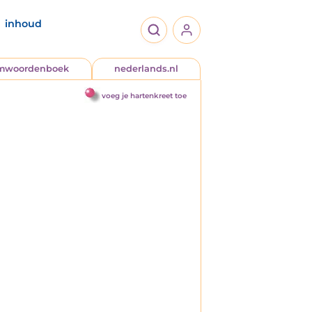
inhoud
jmwoordenboek
nederlands.nl
voeg je hartenkreet toe