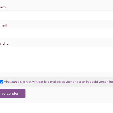
am:
mail:
richt:
Vink aan als je
niet
wilt dat je e-mailadres voor anderen in beeld verschijn