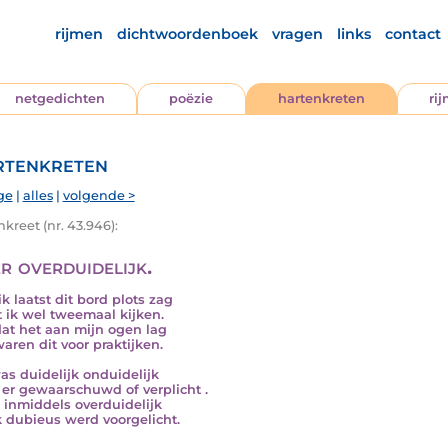
rijmen
dichtwoordenboek
vragen
links
contact
netgedichten
poëzie
hartenkreten
ri
tenkreten
ge
|
alles
|
volgende >
kreet (nr. 43.946):
r overduidelijk.
k laatst dit bord plots zag
 ik wel tweemaal kijken.
dat het aan mijn ogen lag
aren dit voor praktijken.
as duidelijk onduidelijk
er gewaarschuwd of verplicht .
s inmiddels overduidelijk
k dubieus werd voorgelicht.